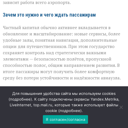
зависит работа всего аэропорта.
Зачем это нужно и чего ждать пассажирам
Частный капитал обычно активнее вкладывается в
обновление и масштабирование: новые сервисы, более
удобные залы, понятная навигация, дополнительные
опции для путешественников. При этом государство
сохраняет контроль над стратегически важными
элементами — безопасностью полётов, пропускной
способностью полос, общим направлением развития. В
итоге пассажиры могут получить более комфортную
среду без потери устойчивости и надёжности авиаузла.
Взгляд экспертов
Для повышения удобства сайта мы используем cookies
(
подробнее
). К сайту подключены сервисы Yandex.Metrika,
Авиационные специалисты отмечают, что подобная
LiveInternet, top.mail.ru, которые также использует файлы
схема уже успешно работает во многих крупных
cookie (
подробнее
).
аэропортах страны. По их мнению, такой подход
Я согласен/согласна
позволяет сочетать гибкость частного управления с