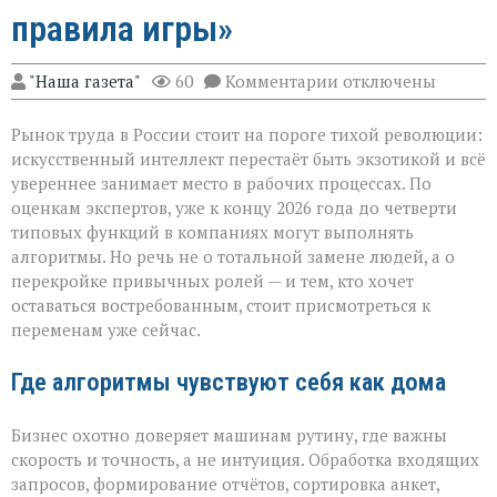
правила игры»
к
"Наша газета"
60
Комментарии
отключены
записи
«ИИ
Рынок труда в России стоит на пороге тихой революции:
не
придёт
искусственный интеллект перестаёт быть экзотикой и всё
с
увереннее занимает место в рабочих процессах. По
табличкой
оценкам экспертов, уже к концу 2026 года до четверти
“вы
уволены” — он
типовых функций в компаниях могут выполнять
тихо
алгоритмы. Но речь не о тотальной замене людей, а о
перепишет
перекройке привычных ролей — и тем, кто хочет
правила
оставаться востребованным, стоит присмотреться к
игры»
переменам уже сейчас.
Где алгоритмы чувствуют себя как дома
Бизнес охотно доверяет машинам рутину, где важны
скорость и точность, а не интуиция. Обработка входящих
запросов, формирование отчётов, сортировка анкет,