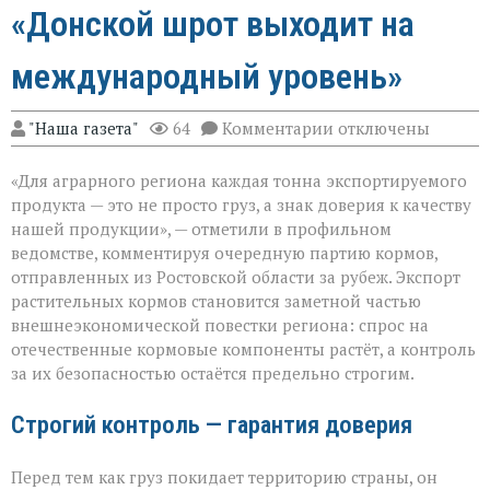
«Донской шрот выходит на
международный уровень»
к
"Наша газета"
64
Комментарии
отключены
записи
«Донской
«Для аграрного региона каждая тонна экспортируемого
шрот
выходит
продукта — это не просто груз, а знак доверия к качеству
на
нашей продукции», — отметили в профильном
международный
ведомстве, комментируя очередную партию кормов,
уровень»
отправленных из Ростовской области за рубеж. Экспорт
растительных кормов становится заметной частью
внешнеэкономической повестки региона: спрос на
отечественные кормовые компоненты растёт, а контроль
за их безопасностью остаётся предельно строгим.
Строгий контроль — гарантия доверия
Перед тем как груз покидает территорию страны, он