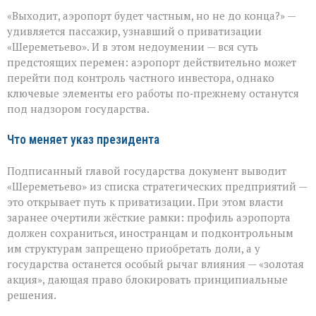
«Шереметьево»:
«Выходит, аэропорт будет частным, но не до конца?» —
что
уйдёт
удивляется пассажир, узнавший о приватизации
в
«Шереметьево». И в этом недоумении — вся суть
частные
предстоящих перемен: аэропорт действительно может
руки,
а
перейти под контроль частного инвестора, однако
что
ключевые элементы его работы по‑прежнему останутся
останется
под надзором государства.
у
государства
Что меняет указ президента
Подписанный главой государства документ выводит
«Шереметьево» из списка стратегических предприятий —
это открывает путь к приватизации. При этом власти
заранее очертили жёсткие рамки: профиль аэропорта
должен сохраниться, иностранцам и подконтрольным
им структурам запрещено приобретать доли, а у
государства останется особый рычаг влияния — «золотая
акция», дающая право блокировать принципиальные
решения.