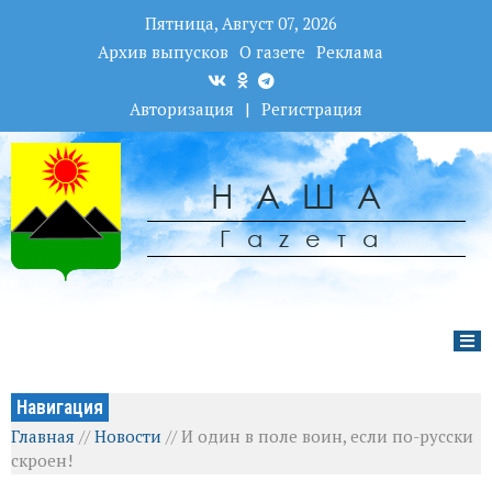
Пятница, Август 07, 2026
Архив выпусков
О газете
Реклама
Авторизация
|
Регистрация
НАША
Гаzета
Навигация
Главная
//
Новости
//
И один в поле воин, если по-русски
скроен!