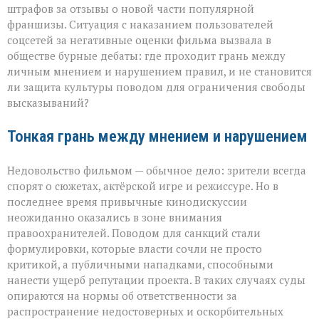
штрафов за отзывы о новой части популярной
вокруг
отзывов
франшизы. Ситуация с наказанием пользователей
о
соцсетей за негативные оценки фильма вызвала в
кино
обществе бурные дебаты: где проходит грань между
личным мнением и нарушением правил, и не становится
ли защита культуры поводом для ограничения свободы
высказываний?
Тонкая грань между мнением и нарушением
Недовольство фильмом — обычное дело: зрители всегда
спорят о сюжетах, актёрской игре и режиссуре. Но в
последнее время привычные кинодискуссии
неожиданно оказались в зоне внимания
правоохранителей. Поводом для санкций стали
формулировки, которые власти сочли не просто
критикой, а публичными нападками, способными
нанести ущерб репутации проекта. В таких случаях суды
опираются на нормы об ответственности за
распространение недостоверных и оскорбительных