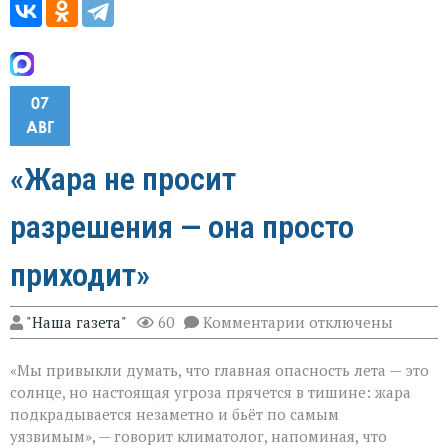
07
АВГ
«Жара не просит
разрешения — она просто
приходит»
к
"Наша газета"
60
Комментарии
отключены
записи
«Жара
«Мы привыкли думать, что главная опасность лета — это
не
просит
солнце, но настоящая угроза прячется в тишине: жара
разрешения — она
подкрадывается незаметно и бьёт по самым
просто
уязвимым», — говорит климатолог, напоминая, что
приходит»