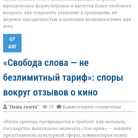
юридических формулировок и касается более глубокого
вопроса: как сохранить уважение к традициям, не
жертвуя прозрачностью и равными возможностями для
всех.
07
АВГ
«Свобода слова — не
безлимитный тариф»: споры
вокруг отзывов о кино
к
"Наша газета"
59
Комментарии
отключены
записи
«Свобода
«Когда критика превращается в трибуну для нападок,
слова — не
безлимитный
государство вынуждено включать стоп‑кран», — заявила
тариф»:
представитель культурной сферы, комментируя волну
споры