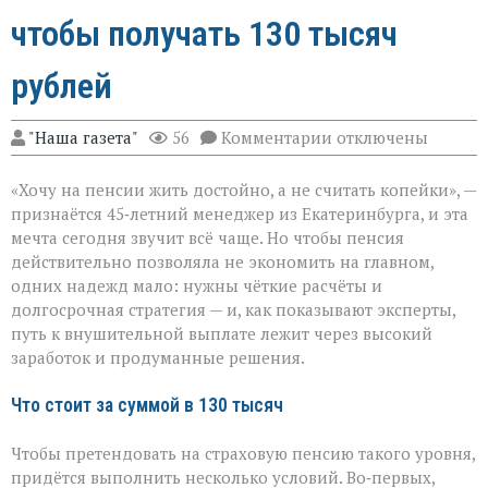
чтобы получать 130 тысяч
рублей
к
"Наша газета"
56
Комментарии
отключены
записи
Пенсия
«Хочу на пенсии жить достойно, а не считать копейки», —
мечты:
что
признаётся 45‑летний менеджер из Екатеринбурга, и эта
нужно,
мечта сегодня звучит всё чаще. Но чтобы пенсия
чтобы
действительно позволяла не экономить на главном,
получать
130
одних надежд мало: нужны чёткие расчёты и
тысяч
долгосрочная стратегия — и, как показывают эксперты,
рублей
путь к внушительной выплате лежит через высокий
заработок и продуманные решения.
Что стоит за суммой в 130 тысяч
Чтобы претендовать на страховую пенсию такого уровня,
придётся выполнить несколько условий. Во‑первых,