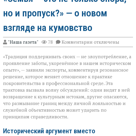
но и пропуск?» — о новом
взгляде на кумовство
к
"Наша газета"
78
Комментарии
отключены
записи
«Семья — это
«Традиция поддерживать своих — не злоупотребление, а
не
только
проявление заботы, укоренённое в нашем историческом
опора,
опыте», — заявили эксперты, комментируя резонансное
но
решение, которое меняет отношение к практике
и
пропуск?» — о
покровительства в профессиональной среде. Эта
новом
трактовка вызвала волну обсуждений: одни видят в ней
взгляде
возвращение к культурным истокам, другие опасаются,
на
что размывание границ между личной лояльностью и
кумовство
служебной объективностью может ударить по
принципам справедливости.
Исторический аргумент вместо