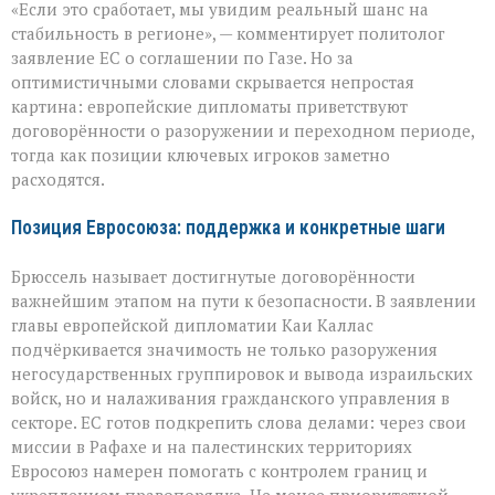
«Если это сработает, мы увидим реальный шанс на
за
мир
стабильность в регионе», — комментирует политолог
в
заявление ЕС о соглашении по Газе. Но за
Газе:
оптимистичными словами скрывается непростая
надежды
и
картина: европейские дипломаты приветствуют
противоречия
договорённости о разоружении и переходном периоде,
тогда как позиции ключевых игроков заметно
расходятся.
Позиция Евросоюза: поддержка и конкретные шаги
Брюссель называет достигнутые договорённости
важнейшим этапом на пути к безопасности. В заявлении
главы европейской дипломатии Каи Каллас
подчёркивается значимость не только разоружения
негосударственных группировок и вывода израильских
войск, но и налаживания гражданского управления в
секторе. ЕС готов подкрепить слова делами: через свои
миссии в Рафахе и на палестинских территориях
Евросоюз намерен помогать с контролем границ и