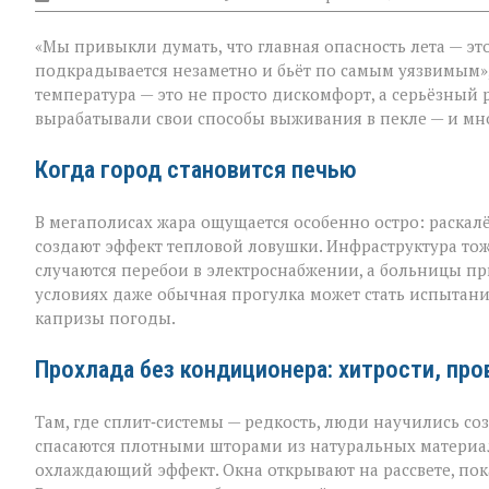
записи
«Жара
«Мы привыкли думать, что главная опасность лета — это
не
просит
подкрадывается незаметно и бьёт по самым уязвимым»,
разрешения — о
температура — это не просто дискомфорт, а серьёзный 
просто
вырабатывали свои способы выживания в пекле — и мно
приходит»
Когда город становится печью
В мегаполисах жара ощущается особенно остро: раскал
создают эффект тепловой ловушки. Инфраструктура тож
случаются перебои в электроснабжении, а больницы пр
условиях даже обычная прогулка может стать испытан
капризы погоды.
Прохлада без кондиционера: хитрости, пр
Там, где сплит‑системы — редкость, люди научились с
спасаются плотными шторами из натуральных материал
охлаждающий эффект. Окна открывают на рассвете, пок