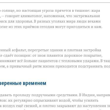
 солнце, но настоящая угроза прячется в тишине: жара
 — говорит климатолог, напоминая, что экстремальная
на
риск для здоровья. В разных уголках мира люди веками
гие из этих приёмов сегодня могут пригодиться и нам.
ённый асфальт, перегретые здания и плотная застройка
е сдаёт позиции: от зноя плавится дорожное покрытие,
инимают всё больше пациентов с тепловыми ударами. В так
ием, а привычный ритм жизни приходится подстраивать по
оверенные временем
оздавать прохладу подручными средствами. В Индии, наприм
ов: их регулярно опрыскивают водой, чтобы усилить
а воздух ещё свежий, и плотно закрывают до наступления з