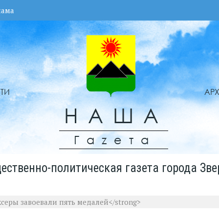
лама
ТИ
АР
НАША
Гаzета
ественно-политическая газета города Зве
ксеры завоевали пять медалей</strong>