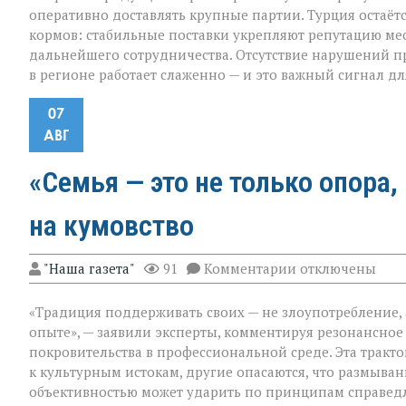
оперативно доставлять крупные партии. Турция остаё
кормов: стабильные поставки укрепляют репутацию м
дальнейшего сотрудничества. Отсутствие нарушений пр
в регионе работает слаженно — и это важный сигнал дл
07
АВГ
«Семья — это не только опора,
на кумовство
к
"Наша газета"
91
Комментарии
отключены
записи
«Семья — это
«Традиция поддерживать своих — не злоупотребление,
не
только
опыте», — заявили эксперты, комментируя резонансное
опора,
покровительства в профессиональной среде. Эта тракт
но
к культурным истокам, другие опасаются, что размыв
и
пропуск?» — о
объективностью может ударить по принципам справед