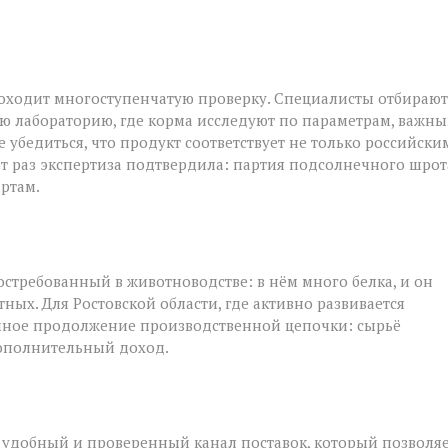
роходит многоступенчатую проверку. Специалисты отбирают
ю лабораторию, где корма исследуют по параметрам, важн
 убедиться, что продукт соответствует не только российски
от раз экспертиза подтвердила: партия подсолнечного шрот
ртам.
стребованный в животноводстве: в нём много белка, и он
ых. Для Ростовской области, где активно развивается
ичное продолжение производственной цепочки: сырьё
дополнительный доход.
 удобный и проверенный канал поставок, который позволя