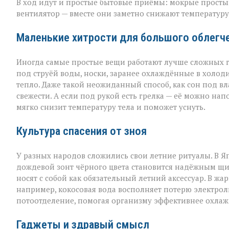
В ход идут и простые бытовые приёмы: мокрые простын
вентилятор — вместе они заметно снижают температуру 
Маленькие хитрости для большого облегч
Иногда самые простые вещи работают лучше сложных г
под струёй воды, носки, заранее охлаждённые в холод
тепло. Даже такой неожиданный способ, как сон под в
свежести. А если под рукой есть грелка — её можно на
мягко снизит температуру тела и поможет уснуть.
Культура спасения от зноя
У разных народов сложились свои летние ритуалы. В Я
дождевой зонт чёрного цвета становится надёжным щи
носят с собой как обязательный летний аксессуар. В жа
например, кокосовая вода восполняет потерю электроли
потоотделение, помогая организму эффективнее охлаж
Гаджеты и здравый смысл