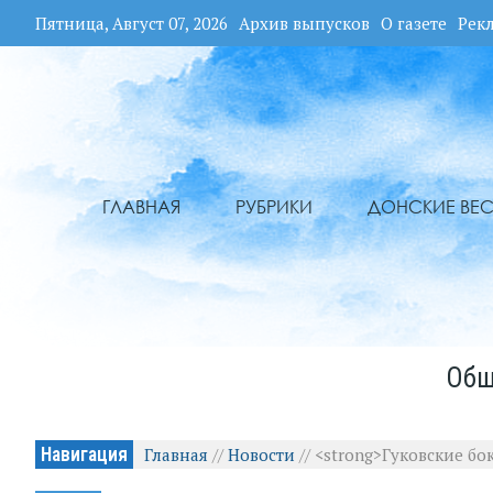
Пятница, Август 07, 2026
Архив выпусков
О газете
Рек
ГЛАВНАЯ
РУБРИКИ
ДОНСКИЕ ВЕС
Общ
Навигация
Главная
//
Новости
//
<strong>Гуковские бо