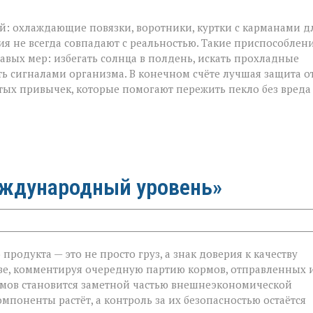
ой: охлаждающие повязки, воротники, куртки с карманами д
ия не всегда совпадают с реальностью. Такие приспособлен
авых мер: избегать солнца в полдень, искать прохладные
ть сигналами организма. В конечном счёте лучшая защита о
тых привычек, которые помогают пережить пекло без вреда
еждународный уровень»
родукта — это не просто груз, а знак доверия к качеству
ве, комментируя очередную партию кормов, отправленных 
ормов становится заметной частью внешнеэкономической
й
мпоненты растёт, а контроль за их безопасностью остаётся