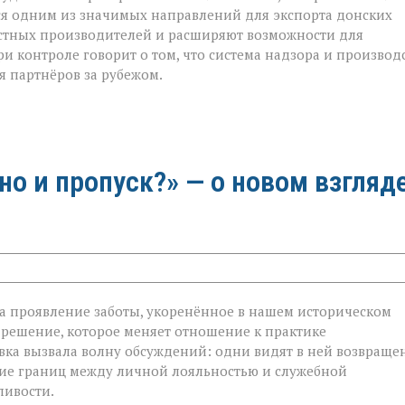
тся одним из значимых направлений для экспорта донских
естных производителей и расширяют возможности для
и контроле говорит о том, что система надзора и производ
я партнёров за рубежом.
 но и пропуск?» — о новом взгляд
 а проявление заботы, укоренённое в нашем историческом
 решение, которое меняет отношение к практике
овка вызвала волну обсуждений: одни видят в ней возвраще
ание границ между личной лояльностью и служебной
ливости.