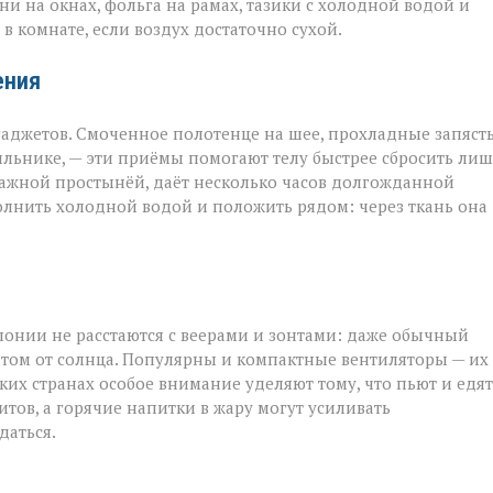
и на окнах, фольга на рамах, тазики с холодной водой и
в комнате, если воздух достаточно сухой.
ения
аджетов. Смоченное полотенце на шее, прохладные запяст
ильнике, — эти приёмы помогают телу быстрее сбросить ли
лажной простынёй, даёт несколько часов долгожданной
полнить холодной водой и положить рядом: через ткань она
понии не расстаются с веерами и зонтами: даже обычный
том от солнца. Популярны и компактные вентиляторы — их
рких странах особое внимание уделяют тому, что пьют и едят
тов, а горячие напитки в жару могут усиливать
даться.