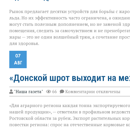
Рынок предлагает десятки устройств для борьбы с жар
льда. Но их эффективность часто ограничена, а ожидан
могут стать полезным дополнением, но не заменой здр
помещения, следить за самочувствием и не пренебрега
жары — это не один волшебный трюк, а сочетание прос
для здоровья.
07
АВГ
«Донской шрот выходит на м
к
"Наша газета"
66
Комментарии
отключены
записи
«Донской
«Для аграрного региона каждая тонна экспортируемого п
шрот
выходит
нашей продукции», — отметили в профильном ведомст
на
Ростовской области за рубеж. Экспорт растительных к
международны
повестки региона: спрос на отечественные кормовые ко
уровень»