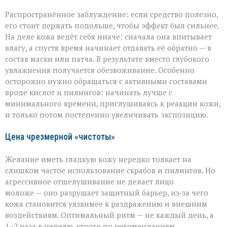
уходе
Распространённое заблуждение: если средство полезно,
его стоит держать подольше, чтобы эффект был сильнее.
На деле кожа ведёт себя иначе: сначала она впитывает
влагу, а спустя время начинает отдавать её обратно — в
состав маски или патча. В результате вместо глубокого
увлажнения получается обезвоживание. Особенно
осторожно нужно обращаться с активными составами
вроде кислот и пилингов: начинать лучше с
минимального времени, прислушиваясь к реакции кожи,
и только потом постепенно увеличивать экспозицию.
Цена чрезмерной «чистоты»
Желание иметь гладкую кожу нередко толкает на
слишком частое использование скрабов и пилингов. Но
агрессивное отшелушивание не делает лицо
моложе — оно разрушает защитный барьер, из‑за чего
кожа становится уязвимее к раздражению и внешним
воздействиям. Оптимальный ритм — не каждый день, а
1–2 раза в неделю, строго по рекомендациям