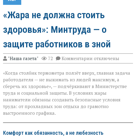
«Жара не должна стоить
здоровья»: Минтруда — о
защите работников в зной
к
"Наша газета"
72
Комментарии
отключены
записи
«Жара
«Когда столбик термометра ползёт вверх, главная задача
не
должна
работодателя — не выжимать из людей максимум, а
стоить
сберечь их здоровье», — подчёркивают в Министерстве
здоровья»:
труда и социальной защиты. В условиях жары
Минтруда — о
защите
наниматели обязаны создавать безопасные условия
работников
труда: от прохладных зон отдыха до грамотно
в
выстроенного графика.
зной
Комфорт как обязанность, а не любезность