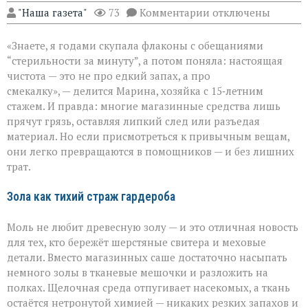
к
"Наша газета"
73
Комментарии
отключены
записи
Когда
«Знаете, я годами скупала флаконы с обещаниями
бытовая
химия
“стерильности за минуту”, а потом поняла: настоящая
бессильна:
чистота — это не про едкий запах, а про
хитрости
смекалку», — делится Марина, хозяйка с 15‑летним
для
идеальной
стажем. И правда: многие магазинные средства лишь
чистоты
прячут грязь, оставляя липкий след или разъедая
материал. Но если присмотреться к привычным вещам,
они легко превращаются в помощников — и без лишних
трат.
Зола как тихий страж гардероба
Моль не любит древесную золу — и это отличная новость
для тех, кто бережёт шерстяные свитера и меховые
детали. Вместо магазинных саше достаточно насыпать
немного золы в тканевые мешочки и разложить на
полках. Щелочная среда отпугивает насекомых, а ткань
остаётся нетронутой химией — никаких резких запахов и