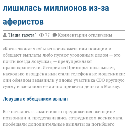
лишилась миллионов из‑за
аферистов
к
"Наша газета"
77
Комментарии
отключены
записи
«Они
«Когда звонят якобы из военкомата или полиции и
сыграли
на
обещают выплаты либо пугают уголовным делом — это
самом
почти всегда ловушка», — предупреждают
больном»:
правоохранители. История из Приморья показывает,
вдова
военного
насколько изощрёнными стали телефонные мошенники:
лишилась
они обманом выманили у вдовы участника СВО крупную
миллионов
сумму и заставили её лично привезти деньги в Москву.
из‑за
аферистов
Ловушка с обещанием выплат
Всё началось с заманчивого предложения: женщине
позвонили и, представившись сотрудником военкомата,
пообещали дополнительные выплаты за погибшего