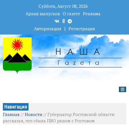
Суббота, Август 08, 2026
Архив выпусков
О газете
Реклама
Авторизация
|
Регистрация
НАША
Гаzета
Навигация
Главная
//
Новости
//
Губернатор Ростовской области
рассказал, что сбила ПВО рядом с Ростовом