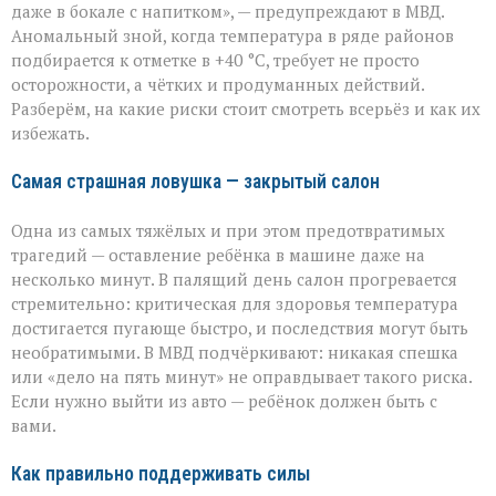
легкомыслия»:
даже в бокале с напитком», — предупреждают в МВД.
МВД — о
Аномальный зной, когда температура в ряде районов
том,
как
подбирается к отметке в +40 °C, требует не просто
уберечь
осторожности, а чётких и продуманных действий.
себя
Разберём, на какие риски стоит смотреть всерьёз и как их
и
избежать.
близких
Самая страшная ловушка — закрытый салон
Одна из самых тяжёлых и при этом предотвратимых
трагедий — оставление ребёнка в машине даже на
несколько минут. В палящий день салон прогревается
стремительно: критическая для здоровья температура
достигается пугающе быстро, и последствия могут быть
необратимыми. В МВД подчёркивают: никакая спешка
или «дело на пять минут» не оправдывает такого риска.
Если нужно выйти из авто — ребёнок должен быть с
вами.
Как правильно поддерживать силы