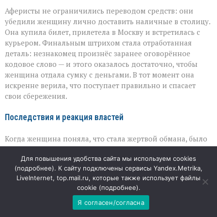
Аферисты не ограничились переводом средств: они
убедили женщину лично доставить наличные в столицу.
Она купила билет, прилетела в Москву и встретилась с
курьером. Финальным штрихом стала отработанная
деталь: незнакомец произнёс заранее оговорённое
кодовое слово — и этого оказалось достаточно, чтобы
женщина отдала сумку с деньгами. В тот момент она
искренне верила, что поступает правильно и спасает
свои сбережения.
Последствия и реакция властей
Когда женщина поняла, что стала жертвой обмана, было
уже поздно. Полиция возбудила уголовное дело о
Для повышения удобства сайта мы используем cookies
мошенничестве в особо крупном размере, а прокуратура
(
подробнее
). К сайту подключены сервисы Yandex.Metrika,
взяла расследование на контроль. Сейчас главная
LiveInternet, top.mail.ru, которые также использует файлы
задача — найти причастных и разобраться, как
cookie (
подробнее
).
преступникам удалось выстроить столь сложную
цепочку манипуляций. Но не менее важно, что эта
Я согласен/согласна
история вновь напоминает: мошенники специально