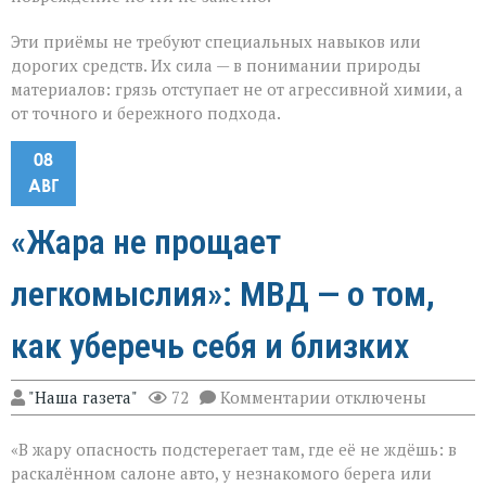
Эти приёмы не требуют специальных навыков или
дорогих средств. Их сила — в понимании природы
материалов: грязь отступает не от агрессивной химии, а
от точного и бережного подхода.
08
АВГ
«Жара не прощает
легкомыслия»: МВД — о том,
как уберечь себя и близких
к
"Наша газета"
72
Комментарии
отключены
записи
«Жара
«В жару опасность подстерегает там, где её не ждёшь: в
не
прощает
раскалённом салоне авто, у незнакомого берега или