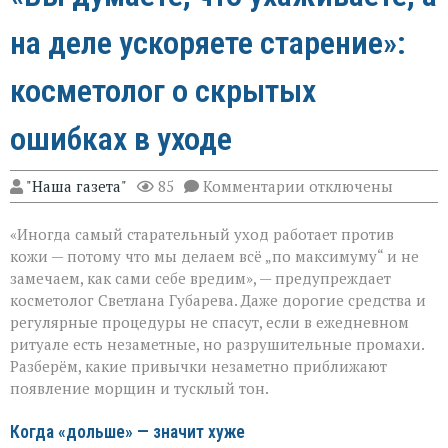
на деле ускоряете старение»:
косметолог о скрытых
ошибках в уходе
к
"Наша газета"
85
Комментарии
отключены
записи
«Вы
«Иногда самый старательный уход работает против
думаете,
что
кожи — потому что мы делаем всё „по максимуму“ и не
ухаживаете,
замечаем, как сами себе вредим», — предупреждает
а
косметолог Светлана Губарева. Даже дорогие средства и
на
деле
регулярные процедуры не спасут, если в ежедневном
ускоряете
ритуале есть незаметные, но разрушительные промахи.
старение»:
Разберём, какие привычки незаметно приближают
косметолог
появление морщин и тусклый тон.
о
скрытых
ошибках
Когда «дольше» — значит хуже
в