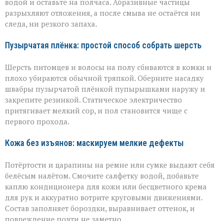
водой и оставьте на полчаса. Абразивные частицы
разрыхляют отложения, а после смыва не остаётся ни
следа, ни резкого запаха.
Пузырчатая плёнка: простой способ собрать шерсть
Шерсть питомцев и волосы на полу сбиваются в комки и
плохо убираются обычной тряпкой. Оберните насадку
швабры пузырчатой плёнкой пупырышками наружу и
закрепите резинкой. Статическое электричество
притягивает мелкий сор, и пол становится чище с
первого прохода.
Кожа без изъянов: маскируем мелкие дефекты
Потёртости и царапины на ремне или сумке выдают себя
белёсым налётом. Смочите салфетку водой, добавьте
каплю кондиционера для кожи или бесцветного крема
для рук и аккуратно вотрите круговыми движениями.
Состав заполняет бороздки, выравнивает оттенок, и
повреждение почти не заметно.