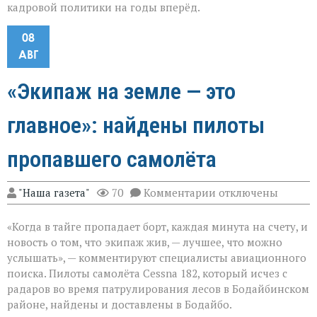
кадровой политики на годы вперёд.
08
АВГ
«Экипаж на земле — это
главное»: найдены пилоты
пропавшего самолёта
к
"Наша газета"
70
Комментарии
отключены
записи
«Экипаж
«Когда в тайге пропадает борт, каждая минута на счету, и
на
земле — это
новость о том, что экипаж жив, — лучшее, что можно
главное»:
услышать», — комментируют специалисты авиационного
найдены
поиска. Пилоты самолёта Cessna 182, который исчез с
пилоты
пропавшего
радаров во время патрулирования лесов в Бодайбинском
самолёта
районе, найдены и доставлены в Бодайбо.