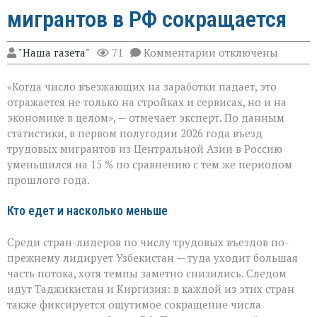
мигрантов в РФ сокращается
к
"Наша газета"
71
Комментарии
отключены
записи
«Рынок
«Когда число въезжающих на заработки падает, это
труда
чувствует
отражается не только на стройках и сервисах, но и на
перемену»:
экономике в целом», — отмечает эксперт. По данным
поток
статистики, в первом полугодии 2026 года въезд
трудовых
мигрантов
трудовых мигрантов из Центральной Азии в Россию
в
уменьшился на 15 % по сравнению с тем же периодом
РФ
прошлого года.
сокращается
Кто едет и насколько меньше
Среди стран-лидеров по числу трудовых въездов по-
прежнему лидирует Узбекистан — туда уходит большая
часть потока, хотя темпы заметно снизились. Следом
идут Таджикистан и Киргизия: в каждой из этих стран
также фиксируется ощутимое сокращение числа