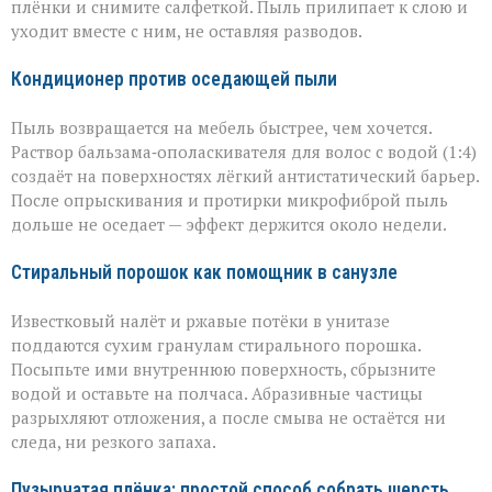
плёнки и снимите салфеткой. Пыль прилипает к слою и
уходит вместе с ним, не оставляя разводов.
Кондиционер против оседающей пыли
Пыль возвращается на мебель быстрее, чем хочется.
Раствор бальзама‑ополаскивателя для волос с водой (1:4)
создаёт на поверхностях лёгкий антистатический барьер.
После опрыскивания и протирки микрофиброй пыль
дольше не оседает — эффект держится около недели.
Стиральный порошок как помощник в санузле
Известковый налёт и ржавые потёки в унитазе
поддаются сухим гранулам стирального порошка.
Посыпьте ими внутреннюю поверхность, сбрызните
водой и оставьте на полчаса. Абразивные частицы
разрыхляют отложения, а после смыва не остаётся ни
следа, ни резкого запаха.
Пузырчатая плёнка: простой способ собрать шерсть