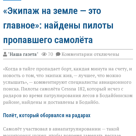
«Экипаж на земле — это
главное»: найдены пилоты
пропавшего самолёта
к
"Наша газета"
70
Комментарии
отключены
записи
«Экипаж
«Когда в тайге пропадает борт, каждая минута на счету, и
на
земле — это
новость о том, что экипаж жив, — лучшее, что можно
главное»:
услышать», — комментируют специалисты авиационного
найдены
поиска. Пилоты самолёта Cessna 182, который исчез с
пилоты
пропавшего
радаров во время патрулирования лесов в Бодайбинском
самолёта
районе, найдены и доставлены в Бодайбо.
Полёт, который оборвался на радарах
Самолёт участвовал в авиапатрулировании — такой
мониторинг нужен, чтобы вовремя замечать лесные