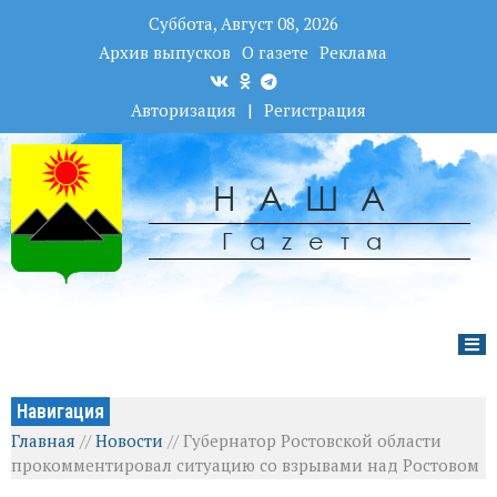
Суббота, Август 08, 2026
Архив выпусков
О газете
Реклама
Авторизация
|
Регистрация
НАША
Гаzета
Навигация
Главная
//
Новости
//
Губернатор Ростовской области
прокомментировал ситуацию со взрывами над Ростовом