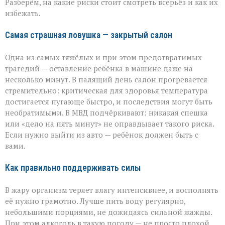
Разберём, на какие риски стоит смотреть всерьёз и как их
и
избежать.
близких
Самая страшная ловушка — закрытый салон
Одна из самых тяжёлых и при этом предотвратимых
трагедий — оставление ребёнка в машине даже на
несколько минут. В палящий день салон прогревается
стремительно: критическая для здоровья температура
достигается пугающе быстро, и последствия могут быть
необратимыми. В МВД подчёркивают: никакая спешка
или «дело на пять минут» не оправдывает такого риска.
Если нужно выйти из авто — ребёнок должен быть с
вами.
Как правильно поддерживать силы
В жару организм теряет влагу интенсивнее, и восполнять
её нужно грамотно. Лучше пить воду регулярно,
небольшими порциями, не дожидаясь сильной жажды.
При этом алкоголь в такую погоду — не просто плохой