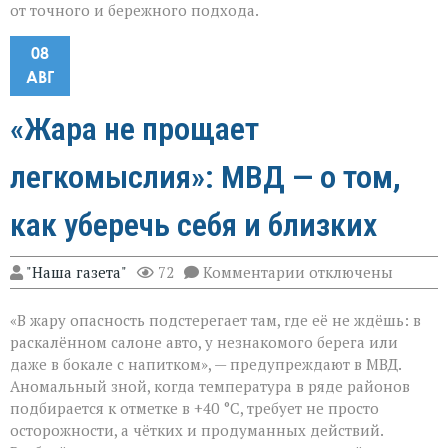
от точного и бережного подхода.
08
АВГ
«Жара не прощает
легкомыслия»: МВД — о том,
как уберечь себя и близких
к
"Наша газета"
72
Комментарии
отключены
записи
«Жара
«В жару опасность подстерегает там, где её не ждёшь: в
не
прощает
раскалённом салоне авто, у незнакомого берега или
легкомыслия»:
даже в бокале с напитком», — предупреждают в МВД.
МВД — о
Аномальный зной, когда температура в ряде районов
том,
как
подбирается к отметке в +40 °C, требует не просто
уберечь
осторожности, а чётких и продуманных действий.
себя