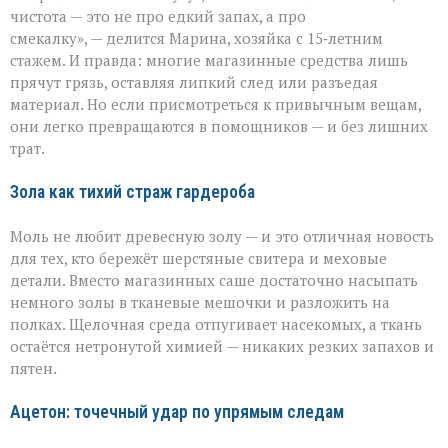
бессильна:
чистота — это не про едкий запах, а про
хитрости
смекалку», — делится Марина, хозяйка с 15‑летним
для
идеальной
стажем. И правда: многие магазинные средства лишь
чистоты
прячут грязь, оставляя липкий след или разъедая
материал. Но если присмотреться к привычным вещам,
они легко превращаются в помощников — и без лишних
трат.
Зола как тихий страж гардероба
Моль не любит древесную золу — и это отличная новость
для тех, кто бережёт шерстяные свитера и меховые
детали. Вместо магазинных саше достаточно насыпать
немного золы в тканевые мешочки и разложить на
полках. Щелочная среда отпугивает насекомых, а ткань
остаётся нетронутой химией — никаких резких запахов и
пятен.
Ацетон: точечный удар по упрямым следам