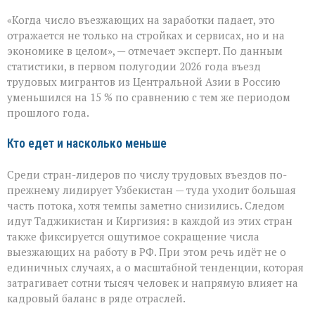
«Рынок
«Когда число въезжающих на заработки падает, это
труда
чувствует
отражается не только на стройках и сервисах, но и на
перемену»:
экономике в целом», — отмечает эксперт. По данным
поток
статистики, в первом полугодии 2026 года въезд
трудовых
мигрантов
трудовых мигрантов из Центральной Азии в Россию
в
уменьшился на 15 % по сравнению с тем же периодом
РФ
прошлого года.
сокращается
Кто едет и насколько меньше
Среди стран-лидеров по числу трудовых въездов по-
прежнему лидирует Узбекистан — туда уходит большая
часть потока, хотя темпы заметно снизились. Следом
идут Таджикистан и Киргизия: в каждой из этих стран
также фиксируется ощутимое сокращение числа
выезжающих на работу в РФ. При этом речь идёт не о
единичных случаях, а о масштабной тенденции, которая
затрагивает сотни тысяч человек и напрямую влияет на
кадровый баланс в ряде отраслей.