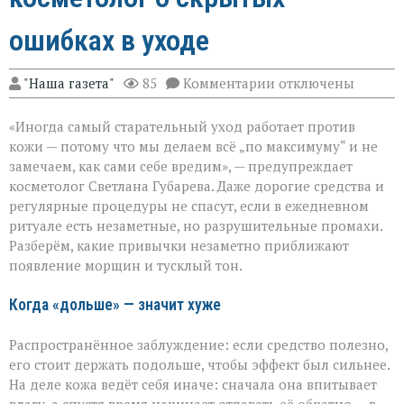
ошибках в уходе
к
"Наша газета"
85
Комментарии
отключены
записи
«Вы
«Иногда самый старательный уход работает против
думаете,
что
кожи — потому что мы делаем всё „по максимуму“ и не
ухаживаете,
замечаем, как сами себе вредим», — предупреждает
а
косметолог Светлана Губарева. Даже дорогие средства и
на
деле
регулярные процедуры не спасут, если в ежедневном
ускоряете
ритуале есть незаметные, но разрушительные промахи.
старение»:
Разберём, какие привычки незаметно приближают
косметолог
появление морщин и тусклый тон.
о
скрытых
ошибках
Когда «дольше» — значит хуже
в
уходе
Распространённое заблуждение: если средство полезно,
его стоит держать подольше, чтобы эффект был сильнее.
На деле кожа ведёт себя иначе: сначала она впитывает