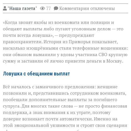
к
"Наша газета"
77
Комментарии
отключены
записи
«Они
«Когда звонят якобы из военкомата или полиции и
сыграли
на
обещают выплаты либо пугают уголовным делом — это
самом
почти всегда ловушка», — предупреждают
больном»:
правоохранители. История из Приморья показывает,
вдова
военного
насколько изощрёнными стали телефонные мошенники:
лишилась
они обманом выманили у вдовы участника СВО крупную
миллионов
сумму и заставили её лично привезти деньги в Москву.
из‑за
аферистов
Ловушка с обещанием выплат
Всё началось с заманчивого предложения: женщине
позвонили и, представившись сотрудником военкомата,
пообещали дополнительные выплаты за погибшего
супруга. Для многих такие слова — не просто финансовая
поддержка, а знак внимания к их утрате, поэтому
доверие возникает почти автоматически. Именно на
этой эмоциональной уязвимости и строят свои сценарии