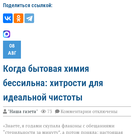
Поделиться ссылкой:
08
АВГ
Когда бытовая химия
бессильна: хитрости для
идеальной чистоты
к
"Наша газета"
73
Комментарии
отключены
записи
Когда
«Знаете, я годами скупала флаконы с обещаниями
бытовая
химия
“стерильности за минуту”, а потом поняла: настоящая