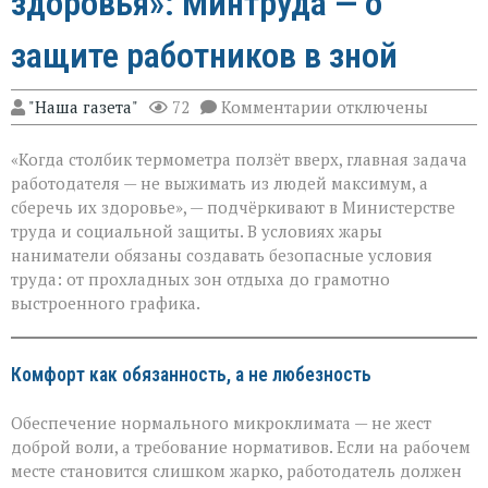
здоровья»: Минтруда — о
защите работников в зной
к
"Наша газета"
72
Комментарии
отключены
записи
«Жара
«Когда столбик термометра ползёт вверх, главная задача
не
должна
работодателя — не выжимать из людей максимум, а
стоить
сберечь их здоровье», — подчёркивают в Министерстве
здоровья»:
труда и социальной защиты. В условиях жары
Минтруда — о
защите
наниматели обязаны создавать безопасные условия
работников
труда: от прохладных зон отдыха до грамотно
в
выстроенного графика.
зной
Комфорт как обязанность, а не любезность
Обеспечение нормального микроклимата — не жест
доброй воли, а требование нормативов. Если на рабочем
месте становится слишком жарко, работодатель должен