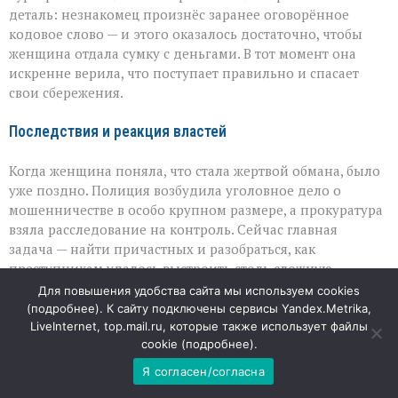
деталь: незнакомец произнёс заранее оговорённое
кодовое слово — и этого оказалось достаточно, чтобы
женщина отдала сумку с деньгами. В тот момент она
искренне верила, что поступает правильно и спасает
свои сбережения.
Последствия и реакция властей
Когда женщина поняла, что стала жертвой обмана, было
уже поздно. Полиция возбудила уголовное дело о
мошенничестве в особо крупном размере, а прокуратура
взяла расследование на контроль. Сейчас главная
задача — найти причастных и разобраться, как
преступникам удалось выстроить столь сложную
цепочку манипуляций. Но не менее важно, что эта
Для повышения удобства сайта мы используем cookies
история вновь напоминает: мошенники специально
(
подробнее
). К сайту подключены сервисы Yandex.Metrika,
выбирают темы, которые вызывают сильные эмоции — от
LiveInternet, top.mail.ru, которые также использует файлы
cookie (
подробнее
).
радости до паники, — и используют их, чтобы лишить
человека способности критически оценивать
Я согласен/согласна
происходящее.