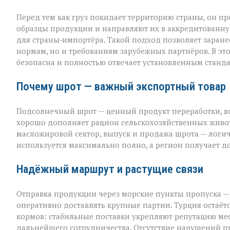
Перед тем как груз покидает территорию страны, он п
образцы продукции и направляют их в аккредитованну
для страны‑импортёра. Такой подход позволяет заранее
нормам, но и требованиям зарубежных партнёров. В эт
безопасна и полностью отвечает установленным станда
Почему шрот — важный экспортный товар
Подсолнечный шрот — ценный продукт переработки, во
хорошо дополняет рацион сельскохозяйственных животн
масложировой сектор, выпуск и продажа шрота — лог
используется максимально полно, а регион получает 
Надёжный маршрут и растущие связи
Отправка продукции через морские пункты пропуска —
оперативно доставлять крупные партии. Турция остаё
кормов: стабильные поставки укрепляют репутацию м
дальнейшего сотрудничества. Отсутствие нарушений пр