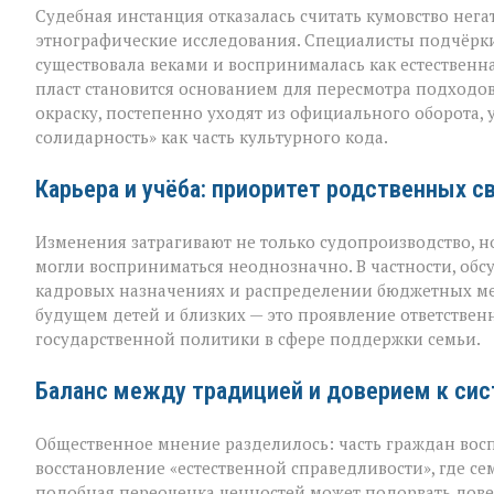
Судебная инстанция отказалась считать кумовство нега
этнографические исследования. Специалисты подчёрки
существовала веками и воспринималась как естественн
пласт становится основанием для пересмотра подходо
окраску, постепенно уходят из официального оборота,
солидарность» как часть культурного кода.
Карьера и учёба: приоритет родственных с
Изменения затрагивают не только судопроизводство, н
могли восприниматься неоднозначно. В частности, обс
кадровых назначениях и распределении бюджетных мес
будущем детей и близких — это проявление ответственн
государственной политики в сфере поддержки семьи.
Баланс между традицией и доверием к си
Общественное мнение разделилось: часть граждан вос
восстановление «естественной справедливости», где се
подобная переоценка ценностей может подорвать довер