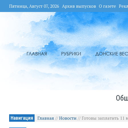
Пятница, Август 07, 2026
Архив выпусков
О газете
Рек
ГЛАВНАЯ
РУБРИКИ
ДОНСКИЕ ВЕС
Общ
Навигация
Главная
//
Новости
//
Готовы заплатить 11 