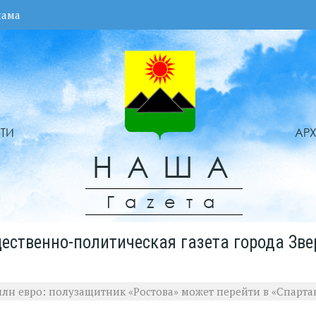
лама
ТИ
АР
НАША
Гаzета
ественно-политическая газета города Зве
млн евро: полузащитник «Ростова» может перейти в «Спарта