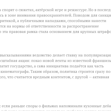
спорят о сюжетах, актёрской игре и режиссуре. Но в после
ь в зоне внимания правоохранителей. Поводом для санкц
 критикой, а публичными нападками, способными нанести
тся на нормы об ответственности за распространение
 эта правовая рамка стала основанием для крупных штрафо
высказываниями ведомство делает ставку на популяризац
асштабная акция: показ новой ленты из известной франшиз
тит государство, а сама инициатива подаётся как часть
инематографа. Таким образом, политика строится сразу по
го, что считается вредным контентом, с другой — активная
я: если раньше споры о фильмах напоминали кухонные деба