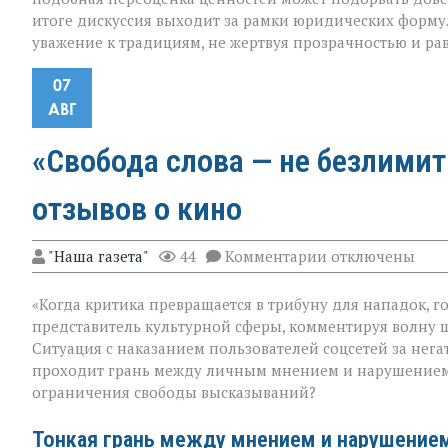
итоге дискуссия выходит за рамки юридических формули
уважение к традициям, не жертвуя прозрачностью и ра
07
АВГ
«Свобода слова — не безлимит
отзывов о кино
к
"Наша газета"
44
Комментарии
отключены
записи
«Свобода
«Когда критика превращается в трибуну для нападок, г
слова — не
безлимитный
представитель культурной сферы, комментируя волну 
тариф»:
Ситуация с наказанием пользователей соцсетей за нег
споры
проходит грань между личным мнением и нарушением п
вокруг
отзывов
ограничения свободы высказываний?
о
кино
Тонкая грань между мнением и нарушение