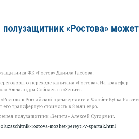
о: полузащитник «Ростова» может
лузащитника ФК «Ростов» Данила Глебова.
переговоры о переходе капитана «Ростова». На трансфер
а» Александра Соболева в «Зенит».
 «Ростов» в Российской премьер-лиге и Фонбет Кубка России
т его трансферную стоимость в 8 млн евро.
перешел полузащитник «Зенита» Алексей Сутормин.
-poluzaschitnik-rostova-mozhet-pereyti-v-spartak.html