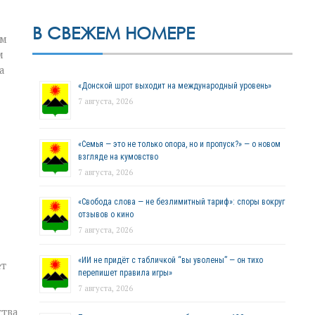
В СВЕЖЕМ НОМЕРЕ
ым
м
а
«Донской шрот выходит на международный уровень»
7 августа, 2026
«Семья — это не только опора, но и пропуск?» — о новом
взгляде на кумовство
7 августа, 2026
«Свобода слова — не безлимитный тариф»: споры вокруг
отзывов о кино
7 августа, 2026
«ИИ не придёт с табличкой “вы уволены” — он тихо
ет
перепишет правила игры»
7 августа, 2026
ства