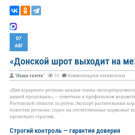
07
АВГ
«Донской шрот выходит на м
к
"Наша газета"
51
Комментарии
отключены
записи
«Донской
«Для аграрного региона каждая тонна экспортируемого п
шрот
выходит
нашей продукции», — отметили в профильном ведомст
на
Ростовской области за рубеж. Экспорт растительных к
международны
повестки региона: спрос на отечественные кормовые ко
уровень»
предельно строгим.
Строгий контроль — гарантия доверия