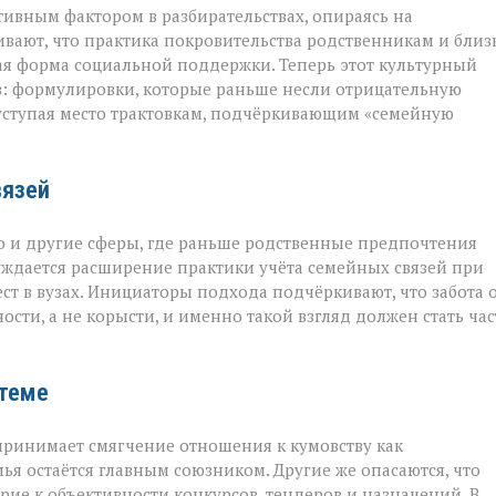
тивным фактором в разбирательствах, опираясь на
вают, что практика покровительства родственникам и бли
ая форма социальной поддержки. Теперь этот культурный
в: формулировки, которые раньше несли отрицательную
 уступая место трактовкам, подчёркивающим «семейную
вязей
о и другие сферы, где раньше родственные предпочтения
уждается расширение практики учёта семейных связей при
т в вузах. Инициаторы подхода подчёркивают, что забота 
ости, а не корысти, и именно такой взгляд должен стать ча
стеме
принимает смягчение отношения к кумовству как
мья остаётся главным союзником. Другие же опасаются, что
ие к объективности конкурсов, тендеров и назначений. В