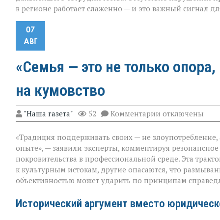
в регионе работает слаженно — и это важный сигнал дл
07
АВГ
«Семья — это не только опора,
на кумовство
к
"Наша газета"
52
Комментарии
отключены
записи
«Семья — это
«Традиция поддерживать своих — не злоупотребление,
не
только
опыте», — заявили эксперты, комментируя резонансное
опора,
покровительства в профессиональной среде. Эта тракт
но
к культурным истокам, другие опасаются, что размыв
и
пропуск?» — о
объективностью может ударить по принципам справед
новом
взгляде
Исторический аргумент вместо юридическ
на
кумовство