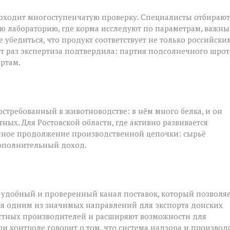
роходит многоступенчатую проверку. Специалисты отбирают
ю лабораторию, где корма исследуют по параметрам, важн
 убедиться, что продукт соответствует не только российски
от раз экспертиза подтвердила: партия подсолнечного шрот
ртам.
стребованный в животноводстве: в нём много белка, и он
ых. Для Ростовской области, где активно развивается
ичное продолжение производственной цепочки: сырьё
дополнительный доход.
 удобный и проверенный канал поставок, который позволя
тся одним из значимых направлений для экспорта донских
естных производителей и расширяют возможности для
и контроле говорит о том, что система надзора и производ