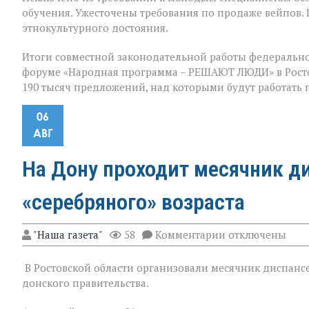
обучения. Ужесточены требования по продаже вейпов.
этнокультурного достояния.
Итоги совместной законодательной работы федерально
форуме «Народная программа – РЕШАЮТ ЛЮДИ» в Ростов
190 тысяч предложений, над которыми будут работать
06
АВГ
На Дону проходит месячник д
«серебряного» возраста
к
"Наша газета"
58
Комментарии
отключены
записи
На
В Ростовской области организовали месячник диспансе
Дону
проходит
донского правительства.
месячник
диспансеризац