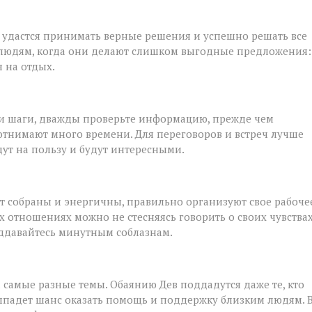
м удастся принимать верные решения и успешно решать все
людям, когда они делают слишком выгодные предложения:
я на отдых.
ои шаги, дважды проверьте информацию, прежде чем
отнимают много времени. Для переговоров и встреч лучше
ут на пользу и будут интересными.
т собраны и энергичны, правильно организуют свое рабоче
 отношениях можно не стесняясь говорить о своих чувства
оддавайтесь минутным соблазнам.
 самые разные темы. Обаянию Дев поддадутся даже те, кто
ыпадет шанс оказать помощь и поддержку близким людям. 