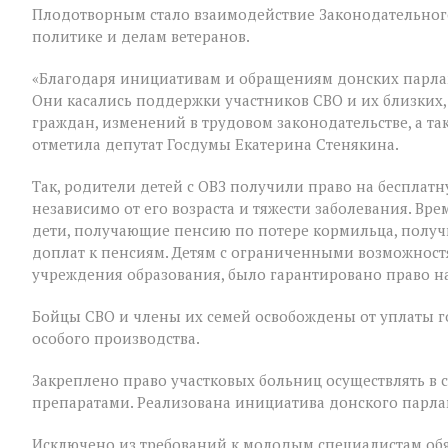
Плодотворным стало взаимодействие Законодательного
последним
для
политике и делам ветеранов.
VIII
созыва
«Благодаря инициативам и обращениям донских парла
Они касались поддержки участников СВО и их близких,
граждан, изменений в трудовом законодательстве, а т
отметила депутат Госдумы Екатерина Стенякина.
Так, родители детей с ОВЗ получили право на бесплатн
независимо от его возраста и тяжести заболевания. В
дети, получающие пенсию по потере кормильца, полу
доплат к пенсиям. Детям с ограниченными возможност
учреждения образования, было гарантировано право на
Бойцы СВО и члены их семей освобождены от уплаты 
особого производства.
Закреплено право участковых больниц осуществлять в
препаратами. Реализована инициатива донского парла
Исключено из требований к молодым специалистам обя