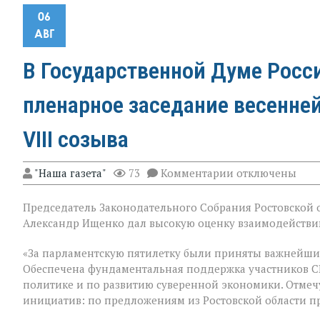
06
АВГ
В Государственной Думе Росс
пленарное заседание весенне
VIII созыва
к
"Наша газета"
73
Комментарии
отключены
записи
В
Председатель Законодательного Собрания Ростовской о
Государственно
Думе
Александр Ищенко дал высокую оценку взаимодействию
России
состоялось
«За парламентскую пятилетку были приняты важнейши
заключительное
Обеспечена фундаментальная поддержка участников С
пленарное
заседание
политике и по развитию суверенной экономики. Отмеч
весенней
инициатив: по предложениям из Ростовской области п
сессии,
ставшее