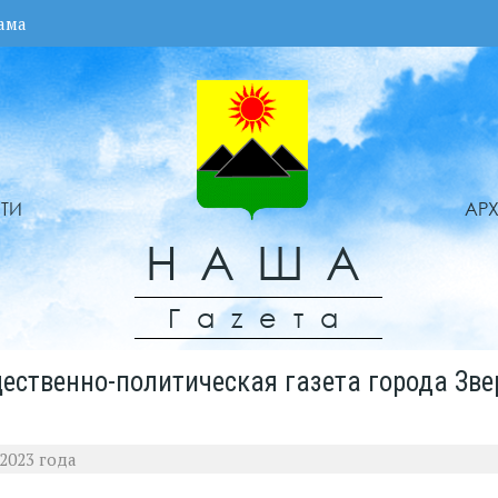
ама
ТИ
АР
НАША
Гаzета
ественно-политическая газета города Зве
2023 года