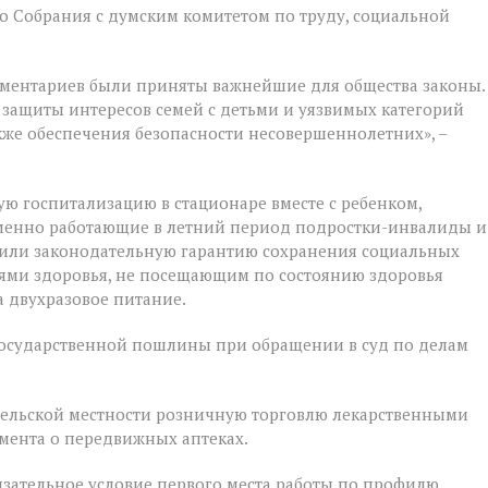
 Собрания с думским комитетом по труду, социальной
ментариев были приняты важнейшие для общества законы.
 защиты интересов семей с детьми и уязвимых категорий
акже обеспечения безопасности несовершеннолетних», –
ую госпитализацию в стационаре вместе с ребенком,
ременно работающие в летний период подростки-инвалиды и
чили законодательную гарантию сохранения социальных
ями здоровья, не посещающим по состоянию здоровья
 двухразовое питание.
государственной пошлины при обращении в суд по делам
 сельской местности розничную торговлю лекарственными
мента о передвижных аптеках.
зательное условие первого места работы по профилю