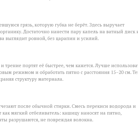
шуюся грязь, которую губка не берёт. Здесь выручает
 органику. Достаточно нанести пару капель на ватный диск 
ва выглядит ровной, без царапин и усилий.
и трение портят её быстрее, чем кажется. Лучше использова
овым режимом и обработать пятно с расстояния 15–20 см. Т
храняя структуру материала.
исчезают после обычной стирки. Смесь перекиси водорода и
т как мягкий отбеливатель: кашицу наносят на пятно,
нты разрушаются, не повреждая волокна.