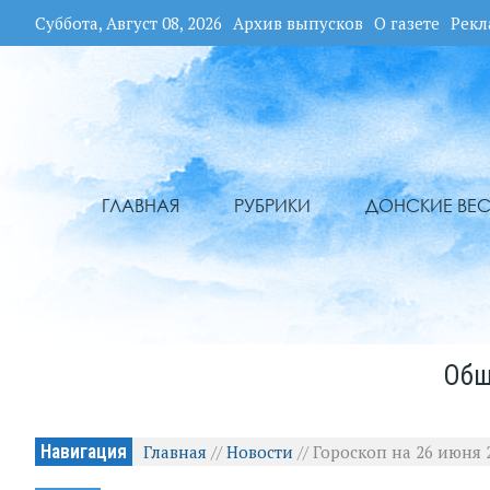
Суббота, Август 08, 2026
Архив выпусков
О газете
Рекл
ГЛАВНАЯ
РУБРИКИ
ДОНСКИЕ ВЕС
Общ
Навигация
Главная
//
Новости
//
Гороскоп на 26 июня 