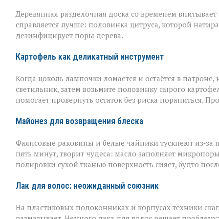
Деревянная разделочная доска со временем впитывает а
справляется лучше: половинка цитруса, которой натира
дезинфицирует поры дерева.
Картофель как деликатный инструмент
Когда цоколь лампочки ломается и остаётся в патроне, н
светильник, затем возьмите половинку сырого картофел
помогает провернуть остаток без риска пораниться. Пр
Майонез для возвращения блеска
Фаянсовые раковины и белые чайники тускнеют из‑за 
пять минут, творит чудеса: масло заполняет микропоры, 
полировки сухой тканью поверхность сияет, будто пос
Лак для волос: неожиданный союзник
На пластиковых подоконниках и корпусах техники скап
размазывает. Немного лака для волос решает проблему