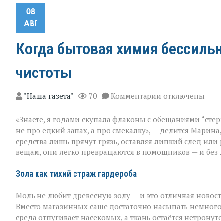
08
АВГ
Когда бытовая химия бессильн
чистоты
к
"Наша газета"
70
Комментарии
отключены
записи
Когда
«Знаете, я годами скупала флаконы с обещаниями “стер
бытовая
химия
не про едкий запах, а про смекалку», — делится Марина
бессильна:
средства лишь прячут грязь, оставляя липкий след или
хитрости
вещам, они легко превращаются в помощников — и без 
для
идеальной
чистоты
Зола как тихий страж гардероба
Моль не любит древесную золу — и это отличная новост
Вместо магазинных саше достаточно насыпать немного
среда отпугивает насекомых, а ткань остаётся нетронут