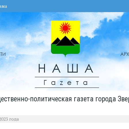
ама
ТИ
АР
НАША
Гаzета
ественно-политическая газета города Зве
2023 года