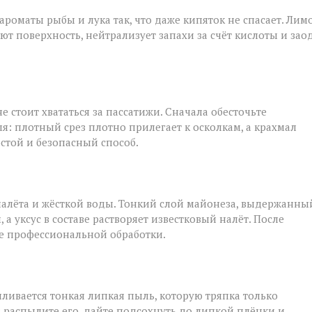
роматы рыбы и лука так, что даже кипяток не спасает. Лим
ют поверхность, нейтрализует запахи за счёт кислоты и зао
е стоит хвататься за пассатижи. Сначала обесточьте
я: плотный срез плотно прилегает к осколкам, а крахмал
остой и безопасный способ.
налёта и жёсткой воды. Тонкий слой майонеза, выдержанны
а уксус в составе растворяет известковый налёт. После
ле профессиональной обработки.
ливается тонкая липкая пыль, которую тряпка только
: распылите его, дайте подсохнуть до липкой плёнки и