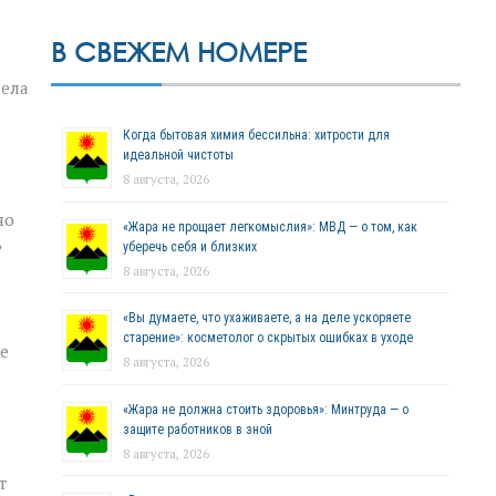
В СВЕЖЕМ НОМЕРЕ
дела
Когда бытовая химия бессильна: хитрости для
идеальной чистоты
8 августа, 2026
но
«Жара не прощает легкомыслия»: МВД — о том, как
ь
уберечь себя и близких
8 августа, 2026
«Вы думаете, что ухаживаете, а на деле ускоряете
старение»: косметолог о скрытых ошибках в уходе
е
8 августа, 2026
«Жара не должна стоить здоровья»: Минтруда — о
защите работников в зной
8 августа, 2026
т