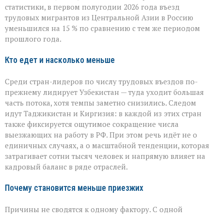
поток
статистики, в первом полугодии 2026 года въезд
трудовых
мигрантов
трудовых мигрантов из Центральной Азии в Россию
в
уменьшился на 15 % по сравнению с тем же периодом
РФ
прошлого года.
сокращается
Кто едет и насколько меньше
Среди стран-лидеров по числу трудовых въездов по-
прежнему лидирует Узбекистан — туда уходит большая
часть потока, хотя темпы заметно снизились. Следом
идут Таджикистан и Киргизия: в каждой из этих стран
также фиксируется ощутимое сокращение числа
выезжающих на работу в РФ. При этом речь идёт не о
единичных случаях, а о масштабной тенденции, которая
затрагивает сотни тысяч человек и напрямую влияет на
кадровый баланс в ряде отраслей.
Почему становится меньше приезжих
Причины не сводятся к одному фактору. С одной