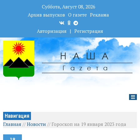
Суббота, Август 08, 2026
Архив выпусков
О газете
Реклама
Авторизация
|
Регистрация
НАША
Гаzета
Навигация
Главная
//
Новости
//
Гороскоп на 19 января 2023 года
19