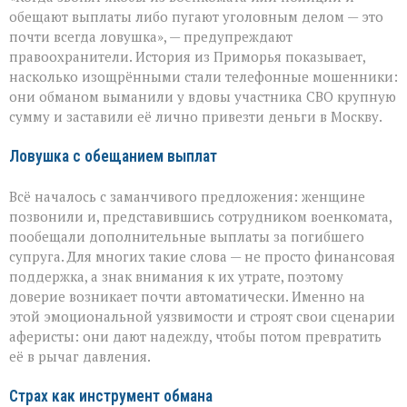
на
обещают выплаты либо пугают уголовным делом — это
самом
почти всегда ловушка», — предупреждают
больном»:
правоохранители. История из Приморья показывает,
вдова
военного
насколько изощрёнными стали телефонные мошенники:
лишилась
они обманом выманили у вдовы участника СВО крупную
миллионов
сумму и заставили её лично привезти деньги в Москву.
из‑за
аферистов
Ловушка с обещанием выплат
Всё началось с заманчивого предложения: женщине
позвонили и, представившись сотрудником военкомата,
пообещали дополнительные выплаты за погибшего
супруга. Для многих такие слова — не просто финансовая
поддержка, а знак внимания к их утрате, поэтому
доверие возникает почти автоматически. Именно на
этой эмоциональной уязвимости и строят свои сценарии
аферисты: они дают надежду, чтобы потом превратить
её в рычаг давления.
Страх как инструмент обмана