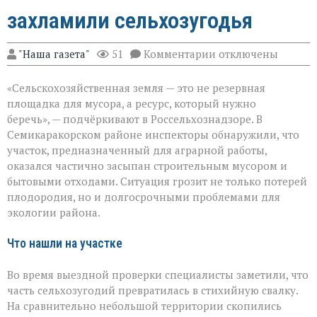
захламили сельхозугодья
к
"Наша газета"
51
Комментарии
отключены
записи
«Земля
«Сельскохозяйственная земля — это не резервная
не
должна
площадка для мусора, а ресурс, который нужно
превращаться
беречь», — подчёркивают в Россельхознадзоре. В
в
Семикаракорском районе инспекторы обнаружили, что
свалку»:
в
участок, предназначенный для аграрной работы,
Семикаракорском
оказался частично засыпан строительным мусором и
районе
бытовыми отходами. Ситуация грозит не только потерей
захламили
плодородия, но и долгосрочными проблемами для
сельхозугодья
экологии района.
Что нашли на участке
Во время выездной проверки специалисты заметили, что
часть сельхозугодий превратилась в стихийную свалку.
На сравнительно небольшой территории скопились