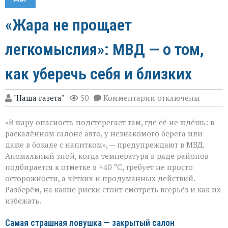
«Жара не прощает
легкомыслия»: МВД — о том,
как уберечь себя и близких
к
"Наша газета"
50
Комментарии
отключены
записи
«Жара
«В жару опасность подстерегает там, где её не ждёшь: в
не
прощает
раскалённом салоне авто, у незнакомого берега или
легкомыслия»:
даже в бокале с напитком», — предупреждают в МВД.
МВД — о
Аномальный зной, когда температура в ряде районов
том,
как
подбирается к отметке в +40 °C, требует не просто
уберечь
осторожности, а чётких и продуманных действий.
себя
Разберём, на какие риски стоит смотреть всерьёз и как их
и
избежать.
близких
Самая страшная ловушка — закрытый салон