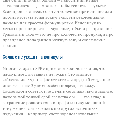
Ещё одна типичная ошибка — наносить активные
средства «везде, где можно», чтобы усилить результат.
Если производитель советует точечное применение или
просит избегать зоны вокруг глаз, эти рекомендации
даны не для красоты формулировки. Игнорируя их,
легко спровоцировать шелушение, отёки и раздражение.
Грамотный уход — это не про количество продукта, а про
правильное попадание в нужную зону и соблюдение
границ.
Солнце не уходит на каникулы
Многие убирают SPF с приходом холодов, считая, что в
пасмурные дни защита не нужна. Это опасное
заблуждение: ультрафиолет активен круглый год, а при
индексе выше 2 уже способен повреждать кожу.
Косметологи советуют не делать сезонных пауз в защите:
даже зимой тонкий слой средства с SPF — это вклад в
сохранение ровного тона и профилактику морщин. К
тому же не стоит забывать и о других источниках
излучения — например, свете экранов: отдельные