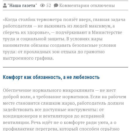
к
"Наша газета"
52
Комментарии
отключены
записи
«Жара
«Когда столбик термометра ползёт вверх, главная задача
не
должна
работодателя — не выжимать из людей максимум, а
стоить
сберечь их здоровье», — подчёркивают в Министерстве
здоровья»:
труда и социальной защиты. В условиях жары
Минтруда — о
защите
наниматели обязаны создавать безопасные условия
работников
труда: от прохладных зон отдыха до грамотно
в
выстроенного графика.
зной
Комфорт как обязанность, а не любезность
Обеспечение нормального микроклимата — не жест
доброй воли, а требование нормативов. Если на рабочем
месте становится слишком жарко, работодатель должен
задействовать все доступные инструменты: от
кондиционеров и вентиляторов до исправной
вентиляции. Речь идёт не о комфорте ради уюта, а о
профилактике перегрева, который способен серьёзно