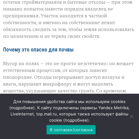
остатки стройматериалов и бытовые отходы — при этом
никаких попыток навести порядок владелец не
предпринимал. Участок находится в частной
собственности, и именно на собственнике лежит
обязанность следить за тем, чтобы земля использовалась
по назначению и не теряла своих свойств.
Почему это опасно для почвы
Мусор на полях — это не просто неэстетично: он мешает
естественным процессам, от которых зависит
плодородие. Отходы перекрывают доступ воздуха и
влаги, нарушают микрофлору и могут выделять
вещества, ухудшающие качество грунта. Со временем
такие участки перестают быть пригодными для
Для повышения удобства сайта мы используем cookies
выращивания культур, а восстановление их плодородия
(
подробнее
). К сайту подключены сервисы Yandex.Metrika,
требует серьёзных усилий и времени. Для сельского
LiveInternet, top.mail.ru, которые также использует файлы
хозяйства региона это означает потерю ценных земель,
cookie (
подробнее
).
которые непросто заменить.
Я согласен/согласна
Реакция надзорного ведомства