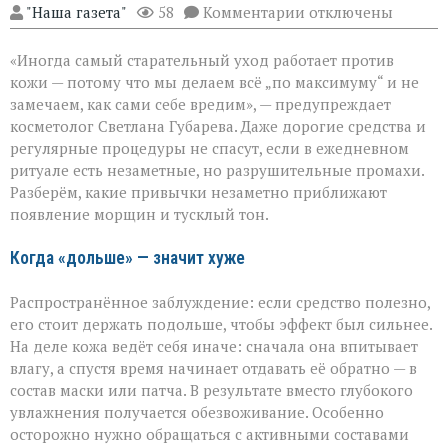
к
"Наша газета"
58
Комментарии
отключены
записи
«Вы
«Иногда самый старательный уход работает против
думаете,
что
кожи — потому что мы делаем всё „по максимуму“ и не
ухаживаете,
замечаем, как сами себе вредим», — предупреждает
а
косметолог Светлана Губарева. Даже дорогие средства и
на
деле
регулярные процедуры не спасут, если в ежедневном
ускоряете
ритуале есть незаметные, но разрушительные промахи.
старение»:
Разберём, какие привычки незаметно приближают
косметолог
появление морщин и тусклый тон.
о
скрытых
ошибках
Когда «дольше» — значит хуже
в
уходе
Распространённое заблуждение: если средство полезно,
его стоит держать подольше, чтобы эффект был сильнее.
На деле кожа ведёт себя иначе: сначала она впитывает
влагу, а спустя время начинает отдавать её обратно — в
состав маски или патча. В результате вместо глубокого
увлажнения получается обезвоживание. Особенно
осторожно нужно обращаться с активными составами