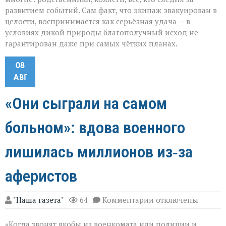
развитием событий. Сам факт, что экипаж эвакуирован в
целости, воспринимается как серьёзная удача — в
условиях дикой природы благополучный исход не
гарантирован даже при самых чётких планах.
08
АВГ
«Они сыграли на самом
больном»: вдова военного
лишилась миллионов из‑за
аферистов
к
"Наша газета"
64
Комментарии
отключены
записи
«Они
«Когда звонят якобы из военкомата или полиции и
сыграли