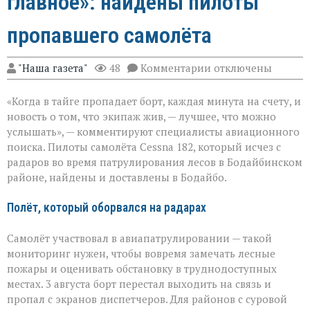
главное»: найдены пилоты
пропавшего самолёта
к
"Наша газета"
48
Комментарии
отключены
записи
«Экипаж
«Когда в тайге пропадает борт, каждая минута на счету, и
на
земле — это
новость о том, что экипаж жив, — лучшее, что можно
главное»:
услышать», — комментируют специалисты авиационного
найдены
поиска. Пилоты самолёта Cessna 182, который исчез с
пилоты
пропавшего
радаров во время патрулирования лесов в Бодайбинском
самолёта
районе, найдены и доставлены в Бодайбо.
Полёт, который оборвался на радарах
Самолёт участвовал в авиапатрулировании — такой
мониторинг нужен, чтобы вовремя замечать лесные
пожары и оценивать обстановку в труднодоступных
местах. 3 августа борт перестал выходить на связь и
пропал с экранов диспетчеров. Для районов с суровой