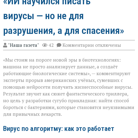
«ИИ научился писать
вирусы — но не для
разрушения, а для спасения»
к
"Наша газета"
42
Комментарии
отключены
записи
«ИИ
«Мы стоим на пороге новой эры в биотехнологиях:
научился
писать
машина не просто анализирует данные, а создаёт
вирусы — но
работающие биологические системы», — комментируют
не
эксперты прорыв американских учёных, сумевших с
для
разрушения,
помощью нейросети получить жизнеспособные вирусы.
а
Результат звучит как сюжет фантастического триллера,
для
но цель у разработки сугубо прикладная: найти способ
спасения»
бороться с бактериями, которые становятся неуязвимыми
для привычных лекарств.
Вирус по алгоритму: как это работает