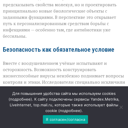
предсказывать свойства молекул, но и проектировать
принципиально новые биологические объекты с
заданными функциями. В перспективе это открывает
путь к персонализированным средствам борьбы с
инфекциями — особенно там, где антибиотики уже
бессильны.
Безопасность как обязательное условие
Вместе с воодушевлением учёные испытывают и
осторожность. Возможность конструировать
жизнеспособные вирусы неизбежно поднимает вопросы
контроля и этики. Исследователи специально исключили
из обучения данные по человеческим вирусам и ДНК
Для повышения удобства сайта мы используем cookies
людей, чтобы минимизировать риски. Однако сам факт,
(
подробнее
). К сайту подключены сервисы Yandex.Metrika,
что алгоритм может создавать действующие патогены,
LiveInternet, top.mail.ru, которые также использует файлы
требует строгих правил: нужны чёткие протоколы
cookie (
подробнее
).
проверки результатов, контроль доступа к подобным
моделям и механизмы, исключающие попадание
Я согласен/согласна
технологий в недобросовестные руки. В этой области