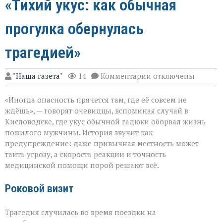
«Тихий укус: как обычная
прогулка обернулась
трагедией»
к
"Наша газета"
14
Комментарии
отключены
записи
«Тихий
«Иногда опасность прячется там, где её совсем не
укус:
как
ждёшь», — говорят очевидцы, вспоминая случай в
обычная
Кисловодске, где укус обычной гадюки оборвал жизнь
прогулка
пожилого мужчины. История звучит как
обернулась
трагедией»
предупреждение: даже привычная местность может
таить угрозу, а скорость реакции и точность
медицинской помощи порой решают всё.
Роковой визит
Трагедия случилась во время поездки на