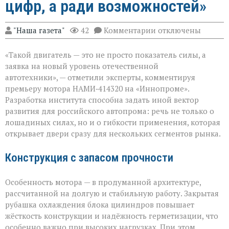
цифр, а ради возможностей»
к
"Наша газета"
42
Комментарии
отключены
записи
«Мощный
«Такой двигатель — это не просто показатель силы, а
мотор — не
ради
заявка на новый уровень отечественной
цифр,
автотехники», — отметили эксперты, комментируя
а
премьеру мотора НАМИ‑414320 на «Иннопроме».
ради
возможностей»
Разработка института способна задать иной вектор
развития для российского автопрома: речь не только о
лошадиных силах, но и о гибкости применения, которая
открывает двери сразу для нескольких сегментов рынка.
Конструкция с запасом прочности
Особенность мотора — в продуманной архитектуре,
рассчитанной на долгую и стабильную работу. Закрытая
рубашка охлаждения блока цилиндров повышает
жёсткость конструкции и надёжность герметизации, что
особенно важно при высоких нагрузках. При этом