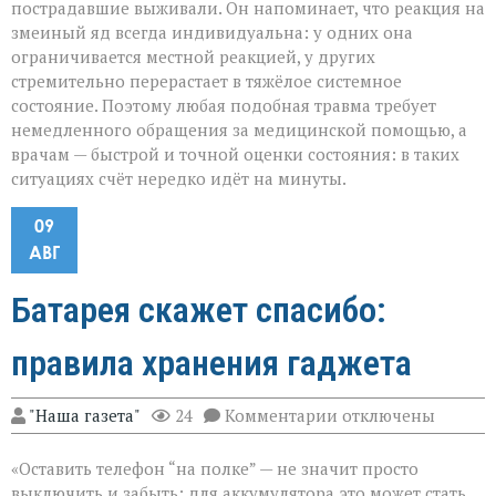
пострадавшие выживали. Он напоминает, что реакция на
змеиный яд всегда индивидуальна: у одних она
ограничивается местной реакцией, у других
стремительно перерастает в тяжёлое системное
состояние. Поэтому любая подобная травма требует
немедленного обращения за медицинской помощью, а
врачам — быстрой и точной оценки состояния: в таких
ситуациях счёт нередко идёт на минуты.
09
АВГ
Батарея скажет спасибо:
правила хранения гаджета
к
"Наша газета"
24
Комментарии
отключены
записи
Батарея
«Оставить телефон “на полке” — не значит просто
скажет
спасибо:
выключить и забыть: для аккумулятора это может стать