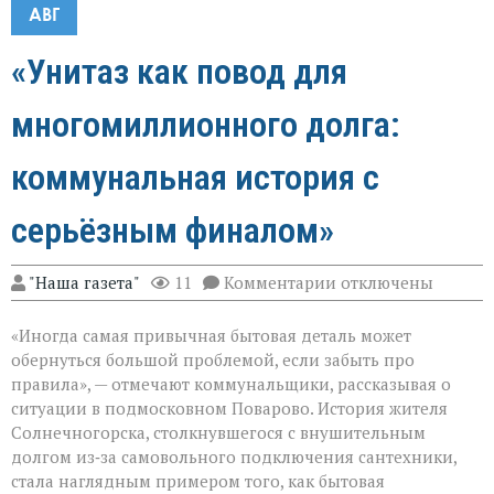
АВГ
«Унитаз как повод для
многомиллионного долга:
коммунальная история с
серьёзным финалом»
к
"Наша газета"
11
Комментарии
отключены
записи
«Унитаз
«Иногда самая привычная бытовая деталь может
как
повод
обернуться большой проблемой, если забыть про
для
правила», — отмечают коммунальщики, рассказывая о
многомиллионног
ситуации в подмосковном Поварово. История жителя
долга:
коммунальная
Солнечногорска, столкнувшегося с внушительным
история
долгом из‑за самовольного подключения сантехники,
с
стала наглядным примером того, как бытовая
серьёзным