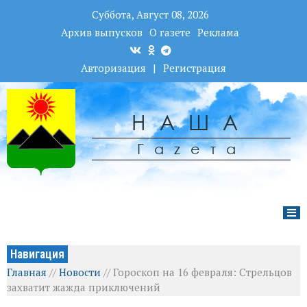
Суббота, Август 08, 2026
Архив выпусков
О газете
Реклама
Авторизация
|
Регистрация
НАША
Гаzета
Навигация
Главная
//
Новости
//
Гороскоп на 16 февраля: Стрельцов
захватит жажда приключений