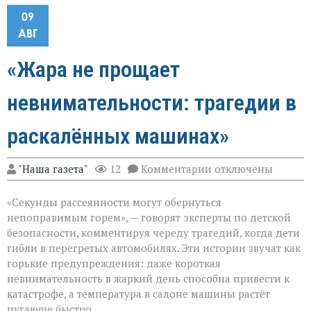
09
АВГ
«Жара не прощает
невнимательности: трагедии в
раскалённых машинах»
к
"Наша газета"
12
Комментарии
отключены
записи
«Жара
«Секунды рассеянности могут обернуться
не
прощает
непоправимым горем», — говорят эксперты по детской
невнимательности
безопасности, комментируя череду трагедий, когда дети
трагедии
гибли в перегретых автомобилях. Эти истории звучат как
в
раскалённых
горькие предупреждения: даже короткая
машинах»
невнимательность в жаркий день способна привести к
катастрофе, а температура в салоне машины растёт
пугающе быстро.