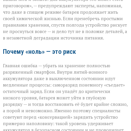
правила
приговором», — предупреждают эксперты, напоминая,
хранения
что даже в спящем режиме батарея продолжает жить
гаджета
своей химической жизнью. Если пренебречь простыми
правилами хранения, спустя полгода устройство рискует
не проснуться вовсе — и дело тут не в поломке деталей, а
в незаметной деградации источника питания.
Почему «ноль» — это риск
Главная ошибка — убрать на хранение полностью
разряженный смартфон. Внутри литий‑ионного
аккумулятора даже в выключенном состоянии идут
медленные процессы: саморазряд понемногу «съедает»
остаточный заряд. Если он упадёт до критически
низкого уровня, батарея может уйти в глубокую
разрядку — и тогда восстановить её будет крайне сложно,
а порой и невозможно. Именно поэтому специалисты
советуют перед «консервацией» зарядить устройство
примерно наполовину: такой уровень удерживает
аккумулятор в безопасном состоянии и не провоцирует