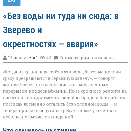
АВГ
«Без воды ни туда ни сюда: в
Зверево и
окрестностях — авария»
к
"Наша газета"
42
Комментарии
отключены
записи
«Без
«Когда из крана перестаёт идти вода, бытовые мелочи
воды
ни
сразу превращаются в серьёзную задачу», — говорят
туда
жители Зверево, столкнувшиеся с вынужденным
ни
перерывом в водоснабжении. Из‑за срочного ремонта на
сюда:
в
насосной станции тысячи людей в городе и ближайших
Зверево
посёлках временно остались без холодной воды — и
и
теперь привычная рутина требует новых расчётов и
окрестностях — ава
небольших бытовых ухищрений.
Что случилось на станции