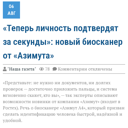
06
АВГ
«Теперь личность подтвердят
за секунды»: новый биосканер
от «Азимута»
к
"Наша газета"
78
Комментарии
отключены
записи
«Теперь
«Представьте: не нужно ни документов, ни долгих
личность
подтвердят
проверок — достаточно приложить пальцы, и система
за
мгновенно скажет, кто вы», — так эксперты описывают
секунды»:
возможности новинки от компании «Азимут» (входит в
новый
биосканер
Ростех). Речь о биосканере «Азимут А4», который призван
от
сделать идентификацию человека быстрой, надёжной и
«Азимута»
удобной.