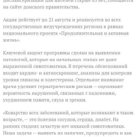
диспансеризации для жителей старше 65 лет, сообщается
месячник
на сайте донского правительства.
диспансеризации
для
Акция действует до 21 августа и реализуется во всех
людей
«серебряного»
государственных медучреждениях региона в рамках
возраста
национального проекта «Продолжительная и активная
жизнь».
Ключевой акцент программы сделан на выявлении
патологий, которые на начальных этапах не дают
выраженной симптоматики. В перечень обследований
входят кардио‑ и ангиоскрининг, анализы для контроля
уровня глюкозы и холестерина. Отдельное внимание
врачи уделяют гериатрическим рискам — оценивают
вероятность нарушений, связанных с падениями,
ухудшением памяти, слуха и зрения.
«Коварство всех заболеваний, которые возникают в таком
возрасте, — это болезни сосудов, сердца, диабет. На
ранних стадиях зачастую нет никакой симптоматики.
Наша задача — выявить их наличие, предупредить и как