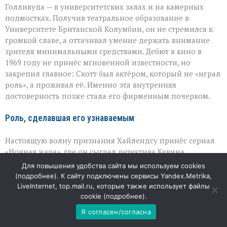
Голливуда — в университетских залах и на камерных
подмостках. Получив театральное образование в
Университете Британской Колумбии, он не стремился к
громкой славе, а оттачивал умение держать внимание
зрителя минимальными средствами. Дебют в кино в
1969 году не принёс мгновенной известности, но
закрепил главное: Скотт был актёром, который не «играл
роль», а проживал её. Именно эта внутренняя
достоверность позже стала его фирменным почерком.
Роль, сделавшая его узнаваемым
Настоящую волну признания Хайлендсу принёс сериал
«Ночная жара», где он сыграл детектива Кевина
О’Брайена. Проект стал знаковым не только для карьеры
Для повышения удобства сайта мы используем cookies
актёра, но и для канадского телевидения: впервые
(
подробнее
). К сайту подключены сервисы Yandex.Metrika,
местный драматический сериал одновременно выходил
LiveInternet, top.mail.ru, которые также использует файлы
и в Канаде, и в США. Образ О’Брайена — не
cookie (
подробнее
).
хрестоматийного героя, а усталого, но принципиального
Я согласен/согласна
полицейского — запомнился зрителям своей