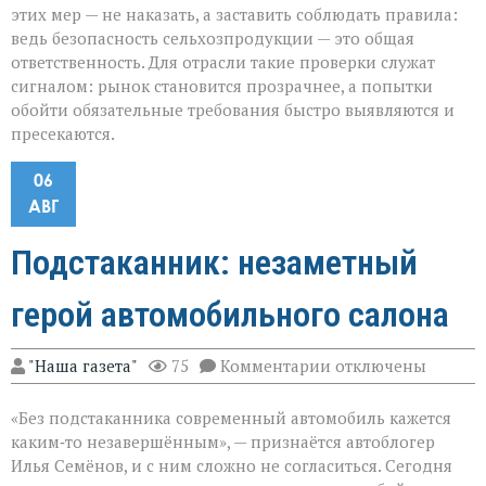
этих мер — не наказать, а заставить соблюдать правила:
ведь безопасность сельхозпродукции — это общая
ответственность. Для отрасли такие проверки служат
сигналом: рынок становится прозрачнее, а попытки
обойти обязательные требования быстро выявляются и
пресекаются.
06
АВГ
Подстаканник: незаметный
герой автомобильного салона
к
"Наша газета"
75
Комментарии
отключены
записи
Подстаканник:
«Без подстаканника современный автомобиль кажется
незаметный
герой
каким‑то незавершённым», — признаётся автоблогер
автомобильного
Илья Семёнов, и с ним сложно не согласиться. Сегодня
салона