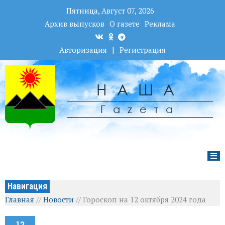
Пятница, Август 07, 2026
Архив выпусков
О газете
Реклама
Авторизация
|
Регистрация
НАША
Гаzета
Навигация
Главная
//
Новости
//
Гороскоп на 12 октября 2024 года
12