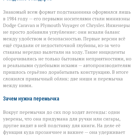
Знакомый всем формат подстаканника оформился лишь
в 1984 году — его первыми носителями стали минивэны
Dodge Caravan и Plymouth Voyager от Chrysler. Инженеры
не просто добавили углубление: они искали баланс
между удобством и безопасностью. Первые версии всё
ещё страдали от недостаточной глубины, из‑за чего
стаканы нередко вылетали на ходу. Такие инциденты
оборачивались не только бытовыми неприятностями, но
и реальными судебными исками — автопроизводителям
пришлось серьёзно дорабатывать конструкцию. В итоге
сложился привычный облик: две ниши и перемычка
между ними.
Зачем нужна перемычка
Вокруг перемычки до сих пор ходят легенды: одни
уверены, что она придумана для ручки или сигары,
другие видят в ней подставку для книги. На деле её
функция куда прозаичнее и важнее — она удерживает