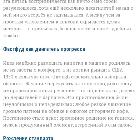
эта деталь воспринимается как нечто само собой
разумеющееся, хотя ещё несколько десятилетий назад о
ней никто всерьёз не задумывался. А между тем за
простым углублением в консоли скрывается целая
история — о привычках, безопасности и даже судебных
тяжбах.
Фастфуд как двигатель прогресса
Идея надёжно размещать напитки в машине родилась
не из заботы о комфорте, а из логики рынка: в США
1950‑х культура drive‑through стремительно набирала
обороты. Желание перекусить на ходу породило волну
импровизированных решений — от подставок на дверях
до держателей в бардачке. Эти приспособления были
неудобными и ненадёжными: любое резкое движение
грозило пятном на обивке и ожогом от горячего кофе.
Постепенно стало ясно: временное решение не годится,
нужен продуманный элемент, встроенный в сам салон.
Рождение стандарта