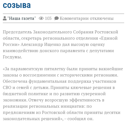
созыва
к
"Наша газета"
103
Комментарии
отключены
записи
В
Председатель Законодательного Собрания Ростовской
Государственной
Думе
области, секретарь регионального отделения «Единой
России
России» Александр Ищенко дал высокую оценку
состоялось
взаимодействию донского парламента с депутатами
заключительное
пленарное
Госдумы.
заседание
весенней
«За парламентскую пятилетку были приняты важнейшие
сессии,
законы о воссоединении с историческими регионами.
ставшее
последним
Обеспечена фундаментальная поддержка участников
для
СВО и семей с детьми. Приняты ключевые решения в
VIII
бюджетной политике и по развитию суверенной
созыва
экономики. Отмечу возросшую эффективность в
реализации региональных инициатив: по
предложениям из Ростовской области приняты десятки
законодательных решений», – сообщил он.