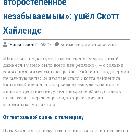
второстепенное
незабываемым»: ушёл Скотт
Хайлендс
к
"Наша газета"
77
Комментарии
отключены
записи
«Он
«Папа был тем, кто умел любую сцену сделать живой —
умел
делать
даже если у него было всего две реплики», — с болью в
второстепенное
голосе поделился сын актёра Люк Хайлендс, подтвердив
незабываемым»:
печальную весть: 29 июля не стало Скотта Хайлендса.
ушёл
Скотт
Канадский артист, чья карьера растянулась на пять с
Хайлендс
лишним десятилетий, ушёл в возрасте 83 лет, оставив
после себя галерею образов, которые зрители
вспоминают до сих пор.
От театральной сцены к телеэкрану
Путь Хайлендса в искусстве начинался вдали от софитов