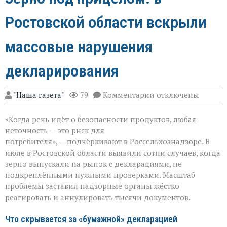
Ростовской области вскрыли
массовые нарушения
декларирования
к
"Наша газета"
79
Комментарии
отключены
записи
Зерно
«Когда речь идёт о безопасности продуктов, любая
под
прицелом:
неточность — это риск для
в
потребителя», — подчёркивают в Россельхознадзоре. В
Ростовской
июле в Ростовской области выявили сотни случаев, когда
области
вскрыли
зерно выпускали на рынок с декларациями, не
массовые
подкреплёнными нужными проверками. Масштаб
нарушения
проблемы заставил надзорные органы жёстко
декларирования
реагировать и аннулировать тысячи документов.
Что скрывается за «бумажной» декларацией