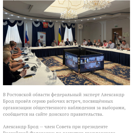
Александр
Брод
высоко
оценил
подготовку
наблюдателей
в
Ростовской
области
В Ростовской области федеральный эксперт Александр
Брод провёл серию рабочих встреч, посвящённых
организации общественного наблюдения за выборами,
сообщается на сайте донского правительства.
Александр Брод — член Совета при президенте
Российской Федерации по развитию гражданского