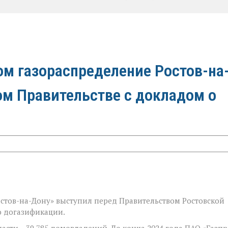
ом газораспределение Ростов-на
ом Правительстве с докладом о
стов-на-Дону» выступил перед Правительством Ростовской
о догазификации.
ласти
– 39 785 домовладений. До конца 2024 года ПАО «Газп