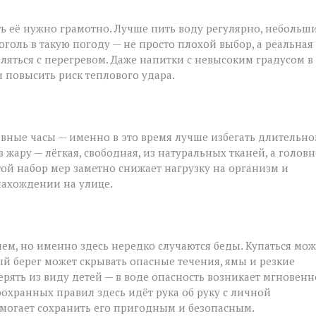
ть её нужно грамотно. Лучше пить воду регулярно, небольш
голь в такую погоду — не просто плохой выбор, а реальная
вляться с перегревом. Даже напитки с невысоким градусом в
 повысить риск теплового удара.
вные часы — именно в это время лучше избегать длительно
жару — лёгкая, свободная, из натуральных тканей, а голов
стой набор мер заметно снижает нагрузку на организм и
нахождении на улице.
ием, но именно здесь нередко случаются беды. Купаться мо
й берег может скрывать опасные течения, ямы и резкие
рять из виду детей — в воде опасность возникает мгновенн
хранных правил здесь идёт рука об руку с личной
омогает сохранить его пригодным и безопасным.