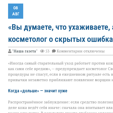
08
АВГ
«Вы думаете, что ухаживаете, 
косметолог о скрытых ошибка
к
"Наша газета"
53
Комментарии
отключены
записи
«Вы
«Иногда самый старательный уход работает против кож
думаете,
что
как сами себе вредим», — предупреждает косметолог Св
ухаживаете,
процедуры не спасут, если в ежедневном ритуале есть 
а
привычки незаметно приближают появление морщин и
на
деле
ускоряете
Когда «дольше» — значит хуже
старение»:
косметолог
Распространённое заблуждение: если средство полезно,
о
скрытых
деле кожа ведёт себя иначе: сначала она впитывает влаг
ошибках