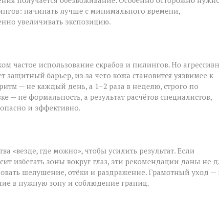
жнения получается обезвоживание. Особенно осторожно нужн
лингов: начинать лучше с минимального времени,
енно увеличивать экспозицию.
ом частое использование скрабов и пилингов. Но агрессив
 защитный барьер, из‑за чего кожа становится уязвимее к
м — не каждый день, а 1–2 раза в неделю, строго по
е — не формальность, а результат расчётов специалистов,
езопасно и эффективно.
а «везде, где можно», чтобы усилить результат. Если
ит избегать зоны вокруг глаз, эти рекомендации даны не д
овать шелушение, отёки и раздражение. Грамотный уход — 
ние в нужную зону и соблюдение границ.