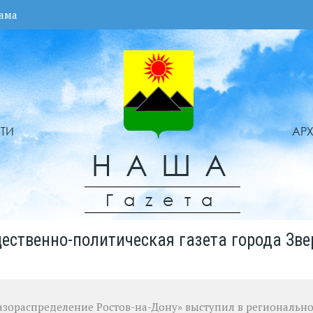
ама
ТИ
АР
НАША
Гаzета
ественно-политическая газета города Зве
азораспределение Ростов-на-Дону» выступил в региональн