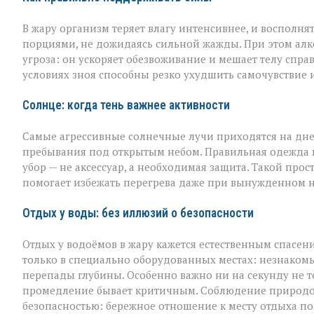
В жару организм теряет влагу интенсивнее, и восполня
порциями, не дожидаясь сильной жажды. При этом алко
угроза: он ускоряет обезвоживание и мешает телу спра
условиях зноя способны резко ухудшить самочувствие и
Солнце: когда тень важнее активности
Самые агрессивные солнечные лучи приходятся на дне
пребывания под открытым небом. Правильная одежда в 
убор — не аксессуар, а необходимая защита. Такой про
помогает избежать перегрева даже при вынужденном 
Отдых у воды: без иллюзий о безопасности
Отдых у водоёмов в жару кажется естественным спасен
только в специально оборудованных местах: незнакомы
перепады глубины. Особенно важно ни на секунду не те
промедление бывает критичным. Соблюдение природоо
безопасностью: бережное отношение к месту отдыха п