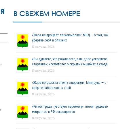
бя
В СВЕЖЕМ НОМЕРЕ
«Жара не прощает легкомыслия»: МВД — о том, как
уберечь себя и близких
8 августа, 2026
«Вы думаете, что ухаживаете, а на деле ускоряете
т
старение»: косметолог о скрытых ошибках в уходе
8 августа, 2026
«Жара не должна стоить здоровья»: Минтруда — о
защите работников в зной
8 августа, 2026
«Рынок труда чувствует перемену»: поток трудовых
ь
мигрантов в РФ сокращается
8 августа, 2026