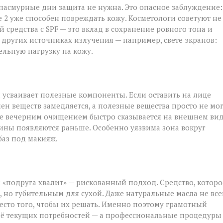
 пасмурные дни защита не нужна. Это опасное заблуждение:
 2 уже способен повреждать кожу. Косметологи советуют не
 средства с SPF — это вклад в сохранение ровного тона и
 других источниках излучения — например, свете экранов:
ельную нагрузку на кожу.
и усваивает полезные компоненты. Если оставить на лице
ен веществ замедляется, а полезные вещества просто не мо
ие вечерним очищением быстро сказывается на внешнем вид
щины появляются раньше. Особенно уязвима зона вокруг
 баз под макияж.
 «подруга хвалит» — рискованный подход. Средство, которо
но губительным для сухой. Даже натуральные масла не все
есто того, чтобы их решать. Именно поэтому грамотный
её текущих потребностей — а профессиональные процедуры