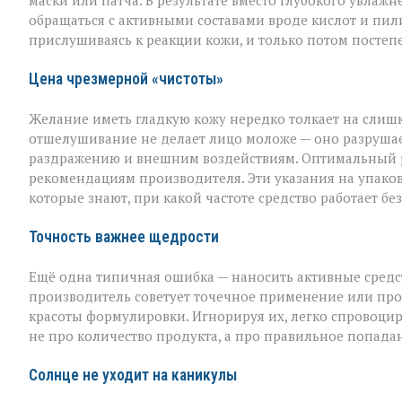
маски или патча. В результате вместо глубокого увла
в
обращаться с активными составами вроде кислот и пи
уходе
прислушиваясь к реакции кожи, и только потом постеп
Цена чрезмерной «чистоты»
Желание иметь гладкую кожу нередко толкает на слишк
отшелушивание не делает лицо моложе — оно разрушает
раздражению и внешним воздействиям. Оптимальный рит
рекомендациям производителя. Эти указания на упаковк
которые знают, при какой частоте средство работает б
Точность важнее щедрости
Ещё одна типичная ошибка — наносить активные средств
производитель советует точечное применение или прос
красоты формулировки. Игнорируя их, легко спровоцир
не про количество продукта, а про правильное попада
Солнце не уходит на каникулы