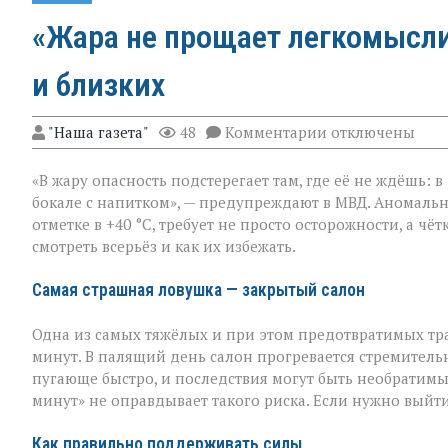
«Жара не прощает легкомыслия
и близких
к
"Наша газета"
48
Комментарии
отключены
записи
«Жара
«В жару опасность подстерегает там, где её не ждёшь: 
не
прощает
бокале с напитком», — предупреждают в МВД. Аномальн
легкомыслия»:
отметке в +40 °C, требует не просто осторожности, а ч
МВД — о
смотреть всерьёз и как их избежать.
том,
как
уберечь
Самая страшная ловушка — закрытый салон
себя
и
Одна из самых тяжёлых и при этом предотвратимых тр
близких
минут. В палящий день салон прогревается стремительн
пугающе быстро, и последствия могут быть необратимы
минут» не оправдывает такого риска. Если нужно выйти
Как правильно поддерживать силы