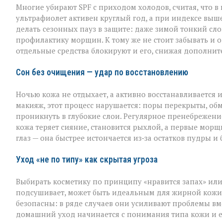
Многие убирают SPF с приходом холодов, считая, что в
ультрафиолет активен круглый год, а при индексе выше
делать сезонных пауз в защите: даже зимой тонкий слой
профилактику морщин. К тому же не стоит забывать и о
отдельные средства блокируют и его, снижая дополнит
Сон без очищения — удар по восстановлению
Ночью кожа не отдыхает, а активно восстанавливается 
макияж, этот процесс нарушается: поры перекрыты, обм
проникнуть в глубокие слои. Регулярное пренебрежен
кожа теряет сияние, становится рыхлой, а первые мор
глаз — она быстрее истончается из‑за остатков пудры и
Уход «не по типу» как скрытая угроза
Выбирать косметику по принципу «нравится запах» или
подсушивает, может быть идеальным для жирной кожи, 
безопасны: в ряде случаев они усиливают проблемы вм
домашний уход начинается с понимания типа кожи и 