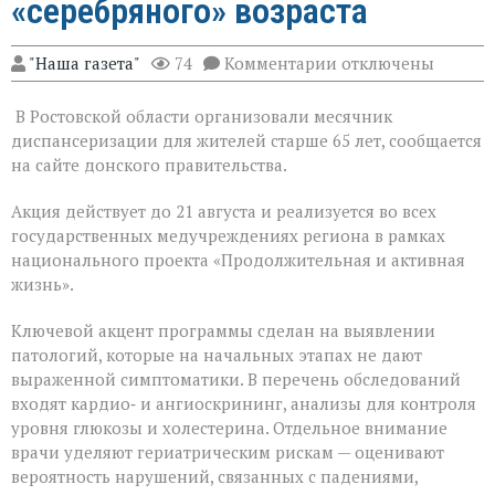
«серебряного» возраста
к
"Наша газета"
74
Комментарии
отключены
записи
На
В Ростовской области организовали месячник
Дону
проходит
диспансеризации для жителей старше 65 лет, сообщается
месячник
на сайте донского правительства.
диспансеризации
для
Акция действует до 21 августа и реализуется во всех
людей
«серебряного»
государственных медучреждениях региона в рамках
возраста
национального проекта «Продолжительная и активная
жизнь».
Ключевой акцент программы сделан на выявлении
патологий, которые на начальных этапах не дают
выраженной симптоматики. В перечень обследований
входят кардио‑ и ангиоскрининг, анализы для контроля
уровня глюкозы и холестерина. Отдельное внимание
врачи уделяют гериатрическим рискам — оценивают
вероятность нарушений, связанных с падениями,