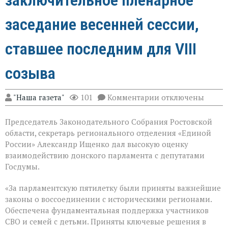
заключительное пленарное
заседание весенней сессии,
ставшее последним для VIII
созыва
к
"Наша газета"
101
Комментарии
отключены
записи
В
Председатель Законодательного Собрания Ростовской
Государственной
Думе
области, секретарь регионального отделения «Единой
России
России» Александр Ищенко дал высокую оценку
состоялось
взаимодействию донского парламента с депутатами
заключительное
пленарное
Госдумы.
заседание
весенней
«За парламентскую пятилетку были приняты важнейшие
сессии,
законы о воссоединении с историческими регионами.
ставшее
последним
Обеспечена фундаментальная поддержка участников
для
СВО и семей с детьми. Приняты ключевые решения в
VIII