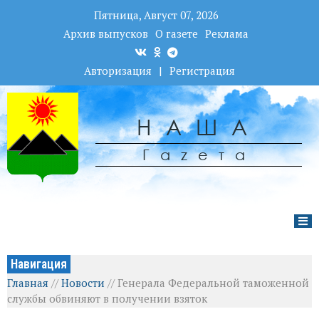
Пятница, Август 07, 2026
Архив выпусков
О газете
Реклама
Авторизация
|
Регистрация
НАША
Гаzета
Навигация
Главная
//
Новости
//
Генерала Федеральной таможенной
службы обвиняют в получении взяток