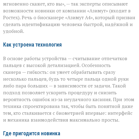
за
мгновенно скажет, кто вы», — так эксперты описывают
секунды»:
возможности новинки от компании «Азимут» (входит в
новый
биосканер
Ростех). Речь о биосканере «Азимут А4», который призван
от
сделать идентификацию человека быстрой, надёжной и
«Азимута»
удобной.
Как устроена технология
В основе работы устройства — считывание отпечатков
пальцев с высокой детализацией. Особенность
сканера — гибкость: он умеет обрабатывать сразу
несколько пальцев, будь то четыре пальца одной руки
либо пара больших — в зависимости от задачи. Такой
подход позволяет ускорить процедуру и снизить
вероятность ошибок из‑за неудачного касания. При этом
техника спроектирована так, чтобы быть понятной даже
тем, кто сталкивается с биометрией впервые: интерфейс
и механика взаимодействия максимально просты.
Где пригодится новинка