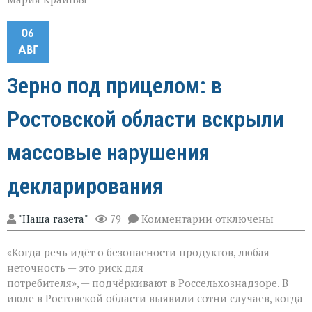
06
АВГ
Зерно под прицелом: в
Ростовской области вскрыли
массовые нарушения
декларирования
к
"Наша газета"
79
Комментарии
отключены
записи
Зерно
«Когда речь идёт о безопасности продуктов, любая
под
прицелом:
неточность — это риск для
в
потребителя», — подчёркивают в Россельхознадзоре. В
Ростовской
июле в Ростовской области выявили сотни случаев, когда
области