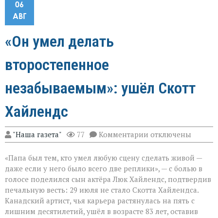
06
АВГ
«Он умел делать
второстепенное
незабываемым»: ушёл Скотт
Хайлендс
к
"Наша газета"
77
Комментарии
отключены
записи
«Он
«Папа был тем, кто умел любую сцену сделать живой —
умел
делать
даже если у него было всего две реплики», — с болью в
второстепенное
голосе поделился сын актёра Люк Хайлендс, подтвердив
незабываемым»:
печальную весть: 29 июля не стало Скотта Хайлендса.
ушёл
Скотт
Канадский артист, чья карьера растянулась на пять с
Хайлендс
лишним десятилетий, ушёл в возрасте 83 лет, оставив