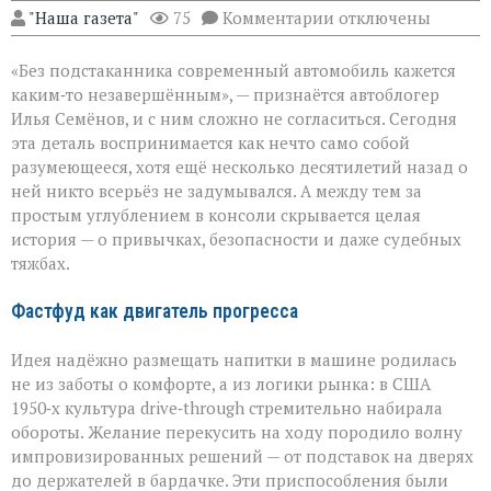
к
"Наша газета"
75
Комментарии
отключены
записи
Подстаканник:
«Без подстаканника современный автомобиль кажется
незаметный
герой
каким‑то незавершённым», — признаётся автоблогер
автомобильного
Илья Семёнов, и с ним сложно не согласиться. Сегодня
салона
эта деталь воспринимается как нечто само собой
разумеющееся, хотя ещё несколько десятилетий назад о
ней никто всерьёз не задумывался. А между тем за
простым углублением в консоли скрывается целая
история — о привычках, безопасности и даже судебных
тяжбах.
Фастфуд как двигатель прогресса
Идея надёжно размещать напитки в машине родилась
не из заботы о комфорте, а из логики рынка: в США
1950‑х культура drive‑through стремительно набирала
обороты. Желание перекусить на ходу породило волну
импровизированных решений — от подставок на дверях
до держателей в бардачке. Эти приспособления были