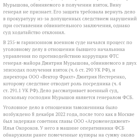
Мурышова, обвиняемого в получении взяток. Вину
генерал не признает. Его защита требовала вернуть дело
в прокуратуру из-за допущенных следствием нарушений
при составлении обвинительного заключения, однако
суд ходатайство отклонил.
В 235-м гарнизонном военном суде начался процесс по
уголовному делу в отношении бывшего начальника
управления по противодействию коррупции ФТС
генерал-майора Дмитрия Мурышова, обвиняемого в двух
эпизодах получения взяток (ч. 6 ст. 290 УК РФ), и
директора ООО «Вектор Фрахт» Дмитрия Нестеренко,
которому следствие отводит роль посредника (ч. 4
ст. 291.1 УК РФ). Дело рассматривает военный суд,
поскольку господин Мурышов является генералом ФСБ.
Уголовное дело в отношении таможенника было
возбуждено 8 декабря 2022 года, после того как в Москве
был задержан советник главы ООО «Агроменеджмент»
Илья Окороков. У него в машине оперативники ФСБ
обнаружили ранее помеченные купюры на сумму около