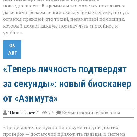
повседневность. В премиальных моделях появляются
даже подогреваемые или охлаждаемые версии, но суть
остаётся прежней: это тихий, незаметный помощник,
который делает каждую поездку чуть спокойнее и
удобнее.
06
АВГ
«Теперь личность подтвердят
за секунды»: новый биосканер
от «Азимута»
к
"Наша газета"
77
Комментарии
отключены
записи
«Теперь
«Представьте: не нужно ни документов, ни долгих
личность
подтвердят
проверок — достаточно приложить пальцы, и система