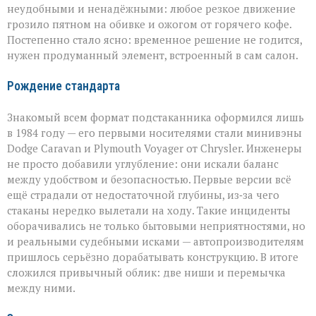
неудобными и ненадёжными: любое резкое движение
грозило пятном на обивке и ожогом от горячего кофе.
Постепенно стало ясно: временное решение не годится,
нужен продуманный элемент, встроенный в сам салон.
Рождение стандарта
Знакомый всем формат подстаканника оформился лишь
в 1984 году — его первыми носителями стали минивэны
Dodge Caravan и Plymouth Voyager от Chrysler. Инженеры
не просто добавили углубление: они искали баланс
между удобством и безопасностью. Первые версии всё
ещё страдали от недостаточной глубины, из‑за чего
стаканы нередко вылетали на ходу. Такие инциденты
оборачивались не только бытовыми неприятностями, но
и реальными судебными исками — автопроизводителям
пришлось серьёзно дорабатывать конструкцию. В итоге
сложился привычный облик: две ниши и перемычка
между ними.