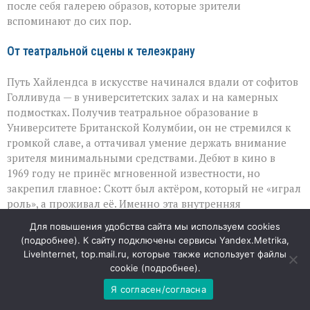
после себя галерею образов, которые зрители
вспоминают до сих пор.
От театральной сцены к телеэкрану
Путь Хайлендса в искусстве начинался вдали от софитов
Голливуда — в университетских залах и на камерных
подмостках. Получив театральное образование в
Университете Британской Колумбии, он не стремился к
громкой славе, а оттачивал умение держать внимание
зрителя минимальными средствами. Дебют в кино в
1969 году не принёс мгновенной известности, но
закрепил главное: Скотт был актёром, который не «играл
роль», а проживал её. Именно эта внутренняя
достоверность позже стала его фирменным почерком.
Для повышения удобства сайта мы используем cookies
(
подробнее
). К сайту подключены сервисы Yandex.Metrika,
Роль, сделавшая его узнаваемым
LiveInternet, top.mail.ru, которые также использует файлы
cookie (
подробнее
).
Настоящую волну признания Хайлендсу принёс сериал
Я согласен/согласна
«Ночная жара», где он сыграл детектива Кевина
О’Брайена. Проект стал знаковым не только для карьеры