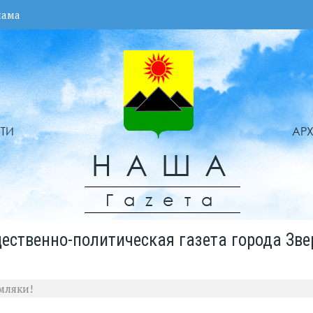
лама
ТИ
АР
НАША
Гаzета
ественно-политическая газета города Зве
мляки!