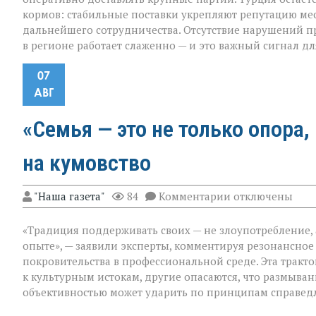
кормов: стабильные поставки укрепляют репутацию м
дальнейшего сотрудничества. Отсутствие нарушений пр
в регионе работает слаженно — и это важный сигнал дл
07
АВГ
«Семья — это не только опора,
на кумовство
к
"Наша газета"
84
Комментарии
отключены
записи
«Семья — это
«Традиция поддерживать своих — не злоупотребление,
не
только
опыте», — заявили эксперты, комментируя резонансное
опора,
покровительства в профессиональной среде. Эта тракт
но
к культурным истокам, другие опасаются, что размыв
и
пропуск?» — о
объективностью может ударить по принципам справед
новом
взгляде