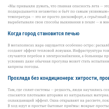
«Жара
«Мы привыкли думать, что главная опасность лета — это
не
просит
подкрадывается незаметно и бьёт по самым уязвимым»,
разрешения — о
температура — это не просто дискомфорт, а серьёзный 
просто
вырабатывали свои способы выживания в пекле — и мно
приходит»
Когда город становится печью
В мегаполисах жара ощущается особенно остро: раскал
создают эффект тепловой ловушки. Инфраструктура тож
случаются перебои в электроснабжении, а больницы пр
условиях даже обычная прогулка может стать испытан
капризы погоды.
Прохлада без кондиционера: хитрости, пр
Там, где сплит‑системы — редкость, люди научились с
спасаются плотными шторами из натуральных материал
охлаждающий эффект. Окна открывают на рассвете, пок
В ход идут и простые бытовые приёмы: мокрые простын