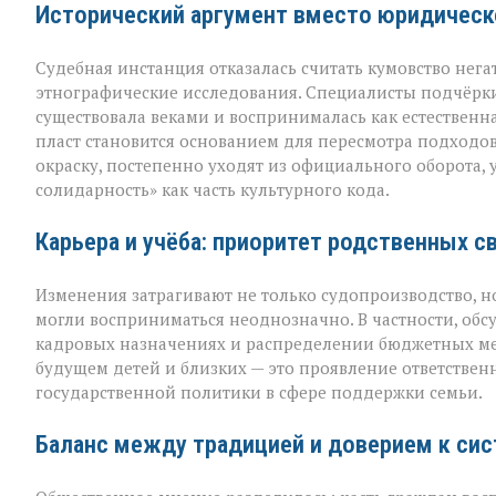
Исторический аргумент вместо юридическ
на
кумовство
Судебная инстанция отказалась считать кумовство нега
этнографические исследования. Специалисты подчёрки
существовала веками и воспринималась как естественн
пласт становится основанием для пересмотра подходо
окраску, постепенно уходят из официального оборота,
солидарность» как часть культурного кода.
Карьера и учёба: приоритет родственных с
Изменения затрагивают не только судопроизводство, н
могли восприниматься неоднозначно. В частности, обс
кадровых назначениях и распределении бюджетных мес
будущем детей и близких — это проявление ответственн
государственной политики в сфере поддержки семьи.
Баланс между традицией и доверием к си