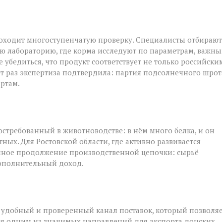
роходит многоступенчатую проверку. Специалисты отбирают
ю лабораторию, где корма исследуют по параметрам, важн
 убедиться, что продукт соответствует не только российски
от раз экспертиза подтвердила: партия подсолнечного шрот
ртам.
стребованный в животноводстве: в нём много белка, и он
ых. Для Ростовской области, где активно развивается
ичное продолжение производственной цепочки: сырьё
дополнительный доход.
 удобный и проверенный канал поставок, который позволя
тся одним из значимых направлений для экспорта донских