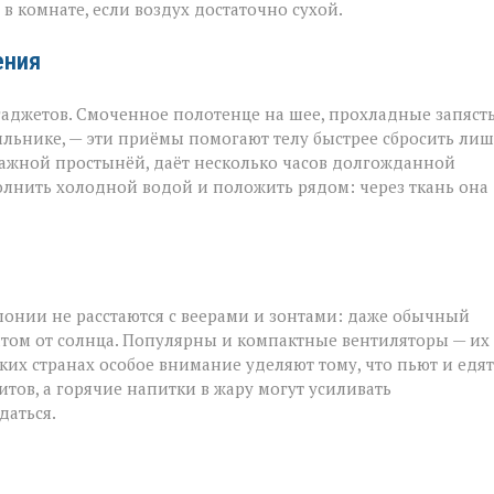
в комнате, если воздух достаточно сухой.
ения
аджетов. Смоченное полотенце на шее, прохладные запяст
ильнике, — эти приёмы помогают телу быстрее сбросить ли
лажной простынёй, даёт несколько часов долгожданной
полнить холодной водой и положить рядом: через ткань она
понии не расстаются с веерами и зонтами: даже обычный
том от солнца. Популярны и компактные вентиляторы — их
рких странах особое внимание уделяют тому, что пьют и едят
тов, а горячие напитки в жару могут усиливать
даться.