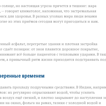
 солнце, но настоящая угроза прячется в тишине: жара
 — говорит климатолог, напоминая, что экстремальная
на
риск для здоровья. В разных уголках мира люди веками
гие из этих приёмов сегодня могут пригодиться и нам.
ённый асфальт, перегретые здания и плотная застройка
е сдаёт позиции: от зноя плавится дорожное покрытие,
инимают всё больше пациентов с тепловыми ударами. В так
ием, а привычный ритм жизни приходится подстраивать по
оверенные временем
оздавать прохладу подручными средствами. В Индии, наприм
ов: их регулярно опрыскивают водой, чтобы усилить
а воздух ещё свежий, и плотно закрывают до наступления з
и на окнах, фольга на рамах, тазики с холодной водой и