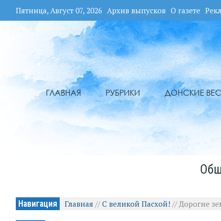
Пятница, Август 07, 2026
Архив выпусков
О газете
Рек
ГЛАВНАЯ
РУБРИКИ
ДОНСКИЕ ВЕС
Общ
Навигация
Главная
//
С великой Пасхой!
//
Дорогие зе