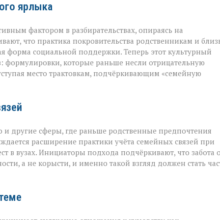
ого ярлыка
тивным фактором в разбирательствах, опираясь на
вают, что практика покровительства родственникам и бли
ая форма социальной поддержки. Теперь этот культурный
в: формулировки, которые раньше несли отрицательную
 уступая место трактовкам, подчёркивающим «семейную
вязей
о и другие сферы, где раньше родственные предпочтения
уждается расширение практики учёта семейных связей при
т в вузах. Инициаторы подхода подчёркивают, что забота 
ости, а не корысти, и именно такой взгляд должен стать ча
стеме