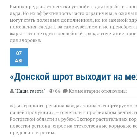
Рынок предлагает десятки устройств для борьбы с жар
льда. Но их эффективность часто ограничена, а ожидан
могут стать полезным дополнением, но не заменой здр
помещения, следить за самочувствием и не пренебрега
жары — это не один волшебный трюк, а сочетание прос
для здоровья.
07
АВГ
«Донской шрот выходит на м
к
"Наша газета"
64
Комментарии
отключены
записи
«Донской
«Для аграрного региона каждая тонна экспортируемого п
шрот
выходит
нашей продукции», — отметили в профильном ведомст
на
Ростовской области за рубеж. Экспорт растительных к
международны
повестки региона: спрос на отечественные кормовые ко
уровень»
предельно строгим.