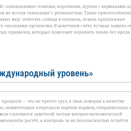
ой: охлаждающие повязки, воротники, куртки с карманами д
ия не всегда совпадают с реальностью. Такие приспособлен
авых мер: избегать солнца в полдень, искать прохладные
ть сигналами организма. В конечном счёте лучшая защита о
тых привычек, которые помогают пережить пекло без вреда
еждународный уровень»
родукта — это не просто груз, а знак доверия к качеству
ве, комментируя очередную партию кормов, отправленных 
ормов становится заметной частью внешнеэкономической
й
мпоненты растёт, а контроль за их безопасностью остаётся