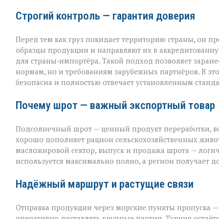
Строгий контроль — гарантия доверия
Перед тем как груз покидает территорию страны, он п
образцы продукции и направляют их в аккредитованну
для страны‑импортёра. Такой подход позволяет заранее
нормам, но и требованиям зарубежных партнёров. В эт
безопасна и полностью отвечает установленным станда
Почему шрот — важный экспортный товар
Подсолнечный шрот — ценный продукт переработки, во
хорошо дополняет рацион сельскохозяйственных животн
масложировой сектор, выпуск и продажа шрота — лог
используется максимально полно, а регион получает 
Надёжный маршрут и растущие связи
Отправка продукции через морские пункты пропуска —
оперативно доставлять крупные партии. Турция остаё