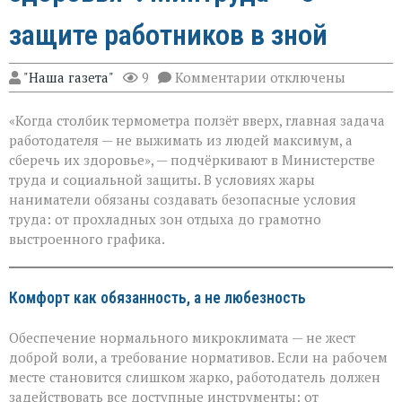
защите работников в зной
к
"Наша газета"
9
Комментарии
отключены
записи
«Жара
«Когда столбик термометра ползёт вверх, главная задача
не
должна
работодателя — не выжимать из людей максимум, а
стоить
сберечь их здоровье», — подчёркивают в Министерстве
здоровья»:
труда и социальной защиты. В условиях жары
Минтруда — о
защите
наниматели обязаны создавать безопасные условия
работников
труда: от прохладных зон отдыха до грамотно
в
выстроенного графика.
зной
Комфорт как обязанность, а не любезность
Обеспечение нормального микроклимата — не жест
доброй воли, а требование нормативов. Если на рабочем
месте становится слишком жарко, работодатель должен
задействовать все доступные инструменты: от