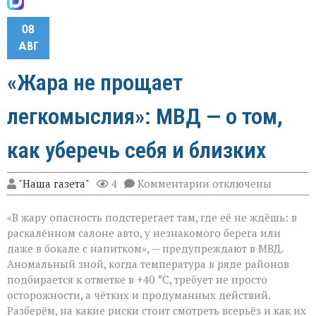
08
АВГ
«Жара не прощает
легкомыслия»: МВД — о том,
как уберечь себя и близких
к
"Наша газета"
4
Комментарии
отключены
записи
«Жара
«В жару опасность подстерегает там, где её не ждёшь: в
не
прощает
раскалённом салоне авто, у незнакомого берега или
легкомыслия»:
даже в бокале с напитком», — предупреждают в МВД.
МВД — о
Аномальный зной, когда температура в ряде районов
том,
как
подбирается к отметке в +40 °C, требует не просто
уберечь
осторожности, а чётких и продуманных действий.
себя
Разберём, на какие риски стоит смотреть всерьёз и как их
и