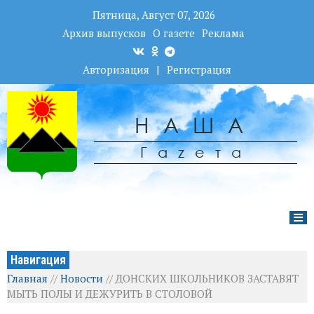
Пятница, Август 07, 2026
Архив выпусков
О газете
Реклама
Авторизация
|
Регистрация
НАША
Гаzета
Навигация
Главная
//
Новости
//
ДОНСКИХ ШКОЛЬНИКОВ ЗАСТАВЯТ
МЫТЬ ПОЛЫ И ДЕЖУРИТЬ В СТОЛОВОЙ