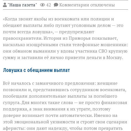
к
"Наша газета"
42
Комментарии
отключены
записи
«Они
«Когда звонят якобы из военкомата или полиции и
сыграли
на
обещают выплаты либо пугают уголовным делом — это
самом
почти всегда ловушка», — предупреждают
больном»:
правоохранители. История из Приморья показывает,
вдова
военного
насколько изощрёнными стали телефонные мошенники:
лишилась
они обманом выманили у вдовы участника СВО крупную
миллионов
сумму и заставили её лично привезти деньги в Москву.
из‑за
аферистов
Ловушка с обещанием выплат
Всё началось с заманчивого предложения: женщине
позвонили и, представившись сотрудником военкомата,
пообещали дополнительные выплаты за погибшего
супруга. Для многих такие слова — не просто финансовая
поддержка, а знак внимания к их утрате, поэтому
доверие возникает почти автоматически. Именно на
этой эмоциональной уязвимости и строят свои сценарии
аферисты: они дают надежду, чтобы потом превратить