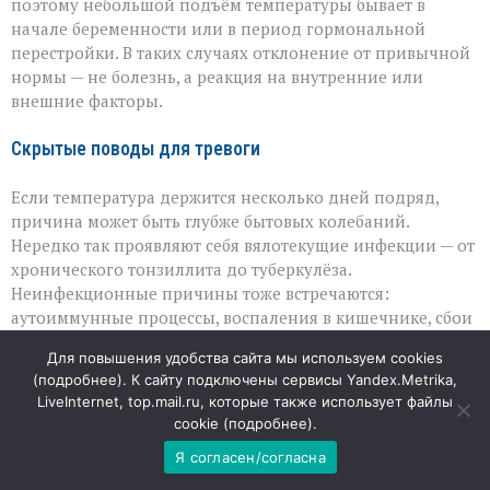
поэтому небольшой подъём температуры бывает в
начале беременности или в период гормональной
перестройки. В таких случаях отклонение от привычной
нормы — не болезнь, а реакция на внутренние или
внешние факторы.
Скрытые поводы для тревоги
Если температура держится несколько дней подряд,
причина может быть глубже бытовых колебаний.
Нередко так проявляют себя вялотекущие инфекции — от
хронического тонзиллита до туберкулёза.
Неинфекционные причины тоже встречаются:
аутоиммунные процессы, воспаления в кишечнике, сбои
в работе щитовидной железы или надпочечников.
Для повышения удобства сайта мы используем cookies
Иногда субфебрилитет становится спутником синдрома
(
подробнее
). К сайту подключены сервисы Yandex.Metrika,
хронической усталости или онкологических
LiveInternet, top.mail.ru, которые также использует файлы
заболеваний. Отдельно стоит помнить о лекарствах:
cookie (
подробнее
).
некоторые препараты, включая антибиотики и
Я согласен/согласна
гормональные средства, могут влиять на
терморегуляцию.