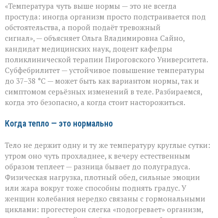
«Температура чуть выше нормы — это не всегда
спешите
пить
простуда: иногда организм просто подстраивается под
жаропонижающее»
обстоятельства, а порой подаёт тревожный
что
сигнал», — объясняет Ольга Владимировна Сайно,
скрывает
температура
кандидат медицинских наук, доцент кафедры
37–
поликлинической терапии Пироговского Университета.
38 °C
Субфебрилитет — устойчивое повышение температуры
до 37–38 °C — может быть как вариантом нормы, так и
симптомом серьёзных изменений в теле. Разбираемся,
когда это безопасно, а когда стоит насторожиться.
Когда тепло — это нормально
Тело не держит одну и ту же температуру круглые сутки:
утром оно чуть прохладнее, к вечеру естественным
образом теплеет — разница бывает до полуградуса.
Физическая нагрузка, плотный обед, сильные эмоции
или жара вокруг тоже способны поднять градус. У
женщин колебания нередко связаны с гормональными
циклами: прогестерон слегка «подогревает» организм,