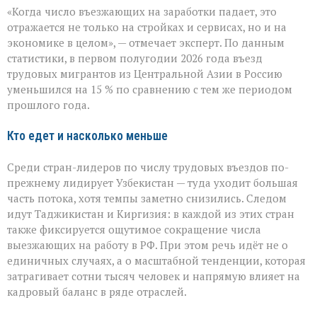
«Рынок
«Когда число въезжающих на заработки падает, это
труда
чувствует
отражается не только на стройках и сервисах, но и на
перемену»:
экономике в целом», — отмечает эксперт. По данным
поток
статистики, в первом полугодии 2026 года въезд
трудовых
мигрантов
трудовых мигрантов из Центральной Азии в Россию
в
уменьшился на 15 % по сравнению с тем же периодом
РФ
прошлого года.
сокращается
Кто едет и насколько меньше
Среди стран-лидеров по числу трудовых въездов по-
прежнему лидирует Узбекистан — туда уходит большая
часть потока, хотя темпы заметно снизились. Следом
идут Таджикистан и Киргизия: в каждой из этих стран
также фиксируется ощутимое сокращение числа
выезжающих на работу в РФ. При этом речь идёт не о
единичных случаях, а о масштабной тенденции, которая
затрагивает сотни тысяч человек и напрямую влияет на
кадровый баланс в ряде отраслей.