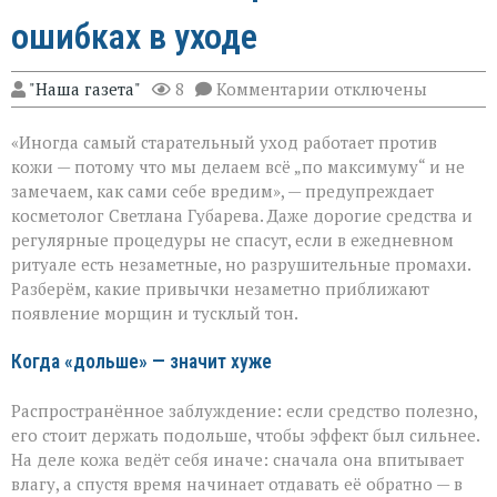
ошибках в уходе
к
"Наша газета"
8
Комментарии
отключены
записи
«Вы
«Иногда самый старательный уход работает против
думаете,
что
кожи — потому что мы делаем всё „по максимуму“ и не
ухаживаете,
замечаем, как сами себе вредим», — предупреждает
а
косметолог Светлана Губарева. Даже дорогие средства и
на
деле
регулярные процедуры не спасут, если в ежедневном
ускоряете
ритуале есть незаметные, но разрушительные промахи.
старение»:
Разберём, какие привычки незаметно приближают
косметолог
появление морщин и тусклый тон.
о
скрытых
ошибках
Когда «дольше» — значит хуже
в
уходе
Распространённое заблуждение: если средство полезно,
его стоит держать подольше, чтобы эффект был сильнее.
На деле кожа ведёт себя иначе: сначала она впитывает
влагу, а спустя время начинает отдавать её обратно — в