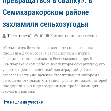
превращаться в свалку»: в
Семикаракорском районе
захламили сельхозугодья
к
"Наша газета"
40
Комментарии
отключены
записи
«Земля
«Сельскохозяйственная земля — это не резервная
не
должна
площадка для мусора, а ресурс, который нужно
превращаться
беречь», — подчёркивают в Россельхознадзоре. В
в
Семикаракорском районе инспекторы обнаружили, что
свалку»:
в
участок, предназначенный для аграрной работы,
Семикаракорском
оказался частично засыпан строительным мусором и
районе
бытовыми отходами. Ситуация грозит не только потерей
захламили
плодородия, но и долгосрочными проблемами для
сельхозугодья
экологии района.
Что нашли на участке