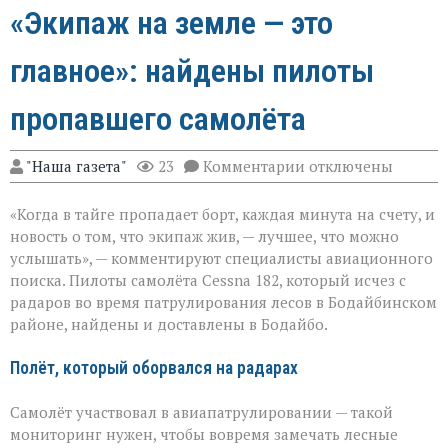
«Экипаж на земле — это
главное»: найдены пилоты
пропавшего самолёта
к
"Наша газета"
23
Комментарии
отключены
записи
«Экипаж
«Когда в тайге пропадает борт, каждая минута на счету, и
на
земле — это
новость о том, что экипаж жив, — лучшее, что можно
главное»:
услышать», — комментируют специалисты авиационного
найдены
поиска. Пилоты самолёта Cessna 182, который исчез с
пилоты
пропавшего
радаров во время патрулирования лесов в Бодайбинском
самолёта
районе, найдены и доставлены в Бодайбо.
Полёт, который оборвался на радарах
Самолёт участвовал в авиапатрулировании — такой
мониторинг нужен, чтобы вовремя замечать лесные