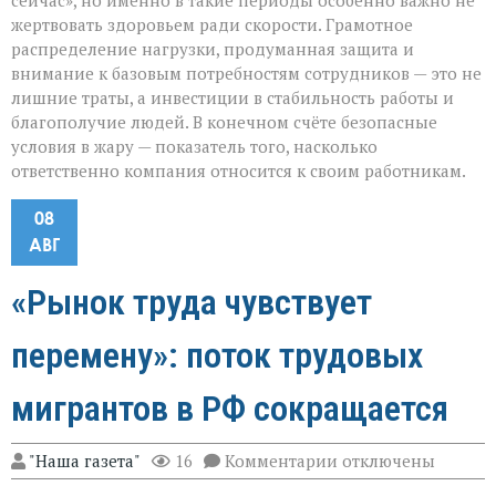
сейчас», но именно в такие периоды особенно важно не
жертвовать здоровьем ради скорости. Грамотное
распределение нагрузки, продуманная защита и
внимание к базовым потребностям сотрудников — это не
лишние траты, а инвестиции в стабильность работы и
благополучие людей. В конечном счёте безопасные
условия в жару — показатель того, насколько
ответственно компания относится к своим работникам.
08
АВГ
«Рынок труда чувствует
перемену»: поток трудовых
мигрантов в РФ сокращается
к
"Наша газета"
16
Комментарии
отключены
записи