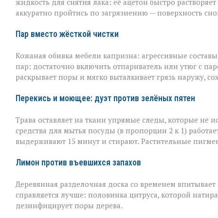
жидкость для снятия лака: её ацетон быстро растворяет
аккуратно пройтись по загрязнению — поверхность сно
Пар вместо жёсткой чистки
Кожаная обивка мебели капризна: агрессивные составы 
пар: достаточно включить отпариватель или утюг с пар
раскрывает поры и мягко выталкивает грязь наружу, со
Перекись и моющее: дуэт против зелёных пятен
Трава оставляет на ткани упрямые следы, которые не 
средства для мытья посуды (в пропорции 2 к 1) работае
выдерживают 15 минут и стирают. Растительные пигме
Лимон против въевшихся запахов
Деревянная разделочная доска со временем впитывает а
справляется лучше: половинка цитруса, которой натира
дезинфицирует поры дерева.