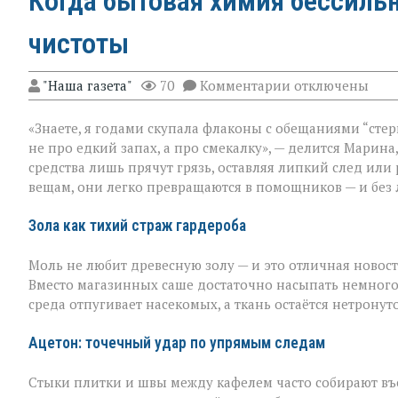
Когда бытовая химия бессильн
чистоты
к
"Наша газета"
70
Комментарии
отключены
записи
Когда
«Знаете, я годами скупала флаконы с обещаниями “стер
бытовая
химия
не про едкий запах, а про смекалку», — делится Марина
бессильна:
средства лишь прячут грязь, оставляя липкий след или
хитрости
вещам, они легко превращаются в помощников — и без 
для
идеальной
чистоты
Зола как тихий страж гардероба
Моль не любит древесную золу — и это отличная новост
Вместо магазинных саше достаточно насыпать немного
среда отпугивает насекомых, а ткань остаётся нетронут
Ацетон: точечный удар по упрямым следам
Стыки плитки и швы между кафелем часто собирают въев