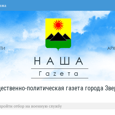
ама
ТИ
АР
НАША
Гаzета
ественно-политическая газета города Зве
ройти отбор на военную службу