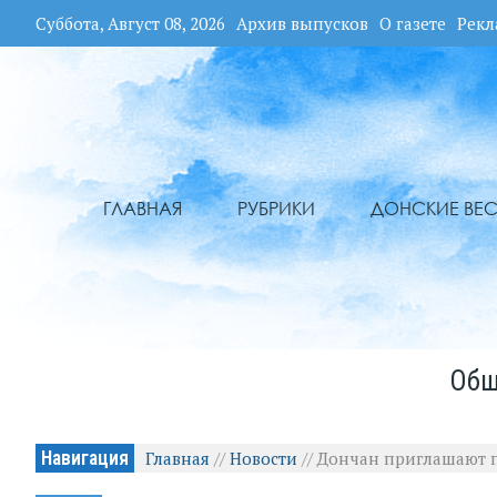
Суббота, Август 08, 2026
Архив выпусков
О газете
Рекл
ГЛАВНАЯ
РУБРИКИ
ДОНСКИЕ ВЕС
Общ
Навигация
Главная
//
Новости
//
Дончан приглашают п