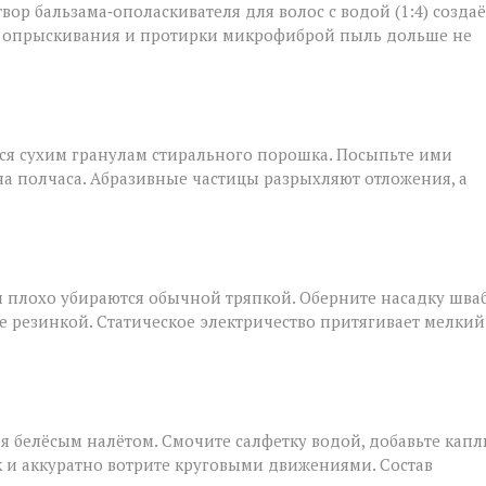
твор бальзама‑ополаскивателя для волос с водой (1:4) создаё
ле опрыскивания и протирки микрофиброй пыль дольше не
тся сухим гранулам стирального порошка. Посыпьте ими
на полчаса. Абразивные частицы разрыхляют отложения, а
и плохо убираются обычной тряпкой. Оберните насадку шва
резинкой. Статическое электричество притягивает мелкий
я белёсым налётом. Смочите салфетку водой, добавьте кап
 и аккуратно вотрите круговыми движениями. Состав