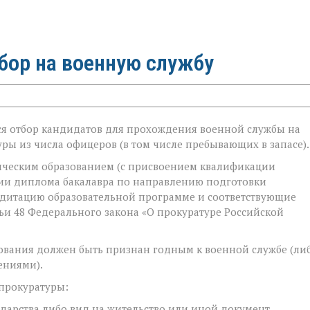
бор на военную службу
ся отбор кандидатов для прохождения военной службы на
ры из числа офицеров (в том числе пребывающих в запасе).
ическим образованием (с присвоением квалификации
чии диплома бакалавра по направлению подготовки
дитацию образовательной программе и соответствующие
тьи 48 Федерального закона «О прокуратуре Российской
ования должен быть признан годным к военной службе (ли
ениями).
 прокуратуры:
дарства либо вид на жительство или иной документ,