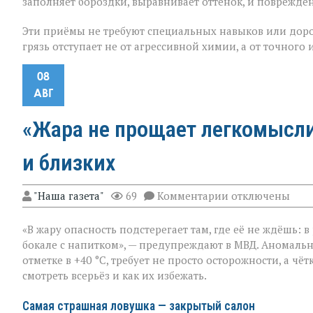
заполняет бороздки, выравнивает оттенок, и поврежден
Эти приёмы не требуют специальных навыков или доро
грязь отступает не от агрессивной химии, а от точного
08
АВГ
«Жара не прощает легкомыслия
и близких
к
"Наша газета"
69
Комментарии
отключены
записи
«Жара
«В жару опасность подстерегает там, где её не ждёшь: 
не
прощает
бокале с напитком», — предупреждают в МВД. Аномальн
легкомыслия»:
отметке в +40 °C, требует не просто осторожности, а ч
МВД — о
смотреть всерьёз и как их избежать.
том,
как
уберечь
Самая страшная ловушка — закрытый салон