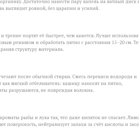
 органику. Достаточно нанести пару капель на ватный диск 
ва выглядит ровной, без царапин и усилий.
и трение портят её быстрее, чем кажется. Лучше использова
овым режимом и обработать пятно с расстояния 15–20 см. Т
храняя структуру материала.
исчезают после обычной стирки. Смесь перекиси водорода и
т как мягкий отбеливатель: кашицу наносят на пятно,
нты разрушаются, не повреждая волокна.
роматы рыбы и лука так, что даже кипяток не спасает. Лим
ют поверхность, нейтрализует запахи за счёт кислоты и зао