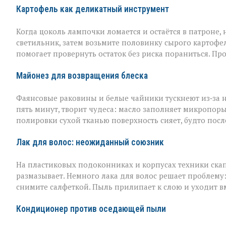
Картофель как деликатный инструмент
Когда цоколь лампочки ломается и остаётся в патроне, н
светильник, затем возьмите половинку сырого картофел
помогает провернуть остаток без риска пораниться. Пр
Майонез для возвращения блеска
Фаянсовые раковины и белые чайники тускнеют из‑за 
пять минут, творит чудеса: масло заполняет микропоры, 
полировки сухой тканью поверхность сияет, будто пос
Лак для волос: неожиданный союзник
На пластиковых подоконниках и корпусах техники скап
размазывает. Немного лака для волос решает проблему
снимите салфеткой. Пыль прилипает к слою и уходит вме
Кондиционер против оседающей пыли