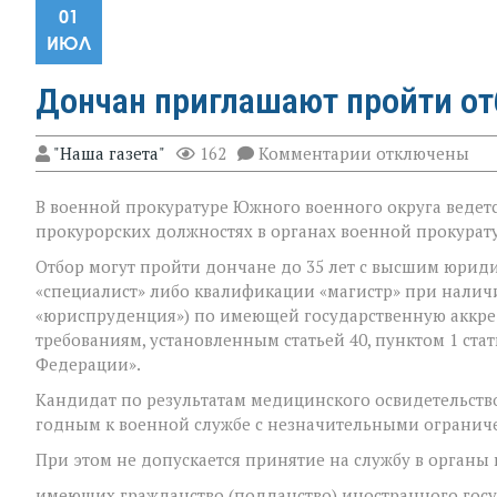
01
ИЮЛ
Дончан приглашают пройти от
к
"Наша газета"
162
Комментарии
отключены
записи
Дончан
В военной прокуратуре Южного военного округа ведет
приглашают
пройти
прокурорских должностях в органах военной прокурату
отбор
на
Отбор могут пройти дончане до 35 лет с высшим юрид
военную
«специалист» либо квалификации «магистр» при нали
службу
«юриспруденция») по имеющей государственную аккре
требованиям, установленным статьей 40, пунктом 1 ста
Федерации».
Кандидат по результатам медицинского освидетельств
годным к военной службе с незначительными огранич
При этом не допускается принятие на службу в органы
имеющих гражданство (подданство) иностранного госу