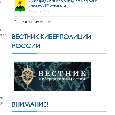
и
«Рынок труда чувствует перемену»: поток трудовых
мигрантов в РФ сокращается
8 августа, 2026
Все статьи из газеты
ть
епло
ВЕСТНИК КИБЕРПОЛИЦИИ
РОССИИ
он
дно
ВНИМАНИЕ!