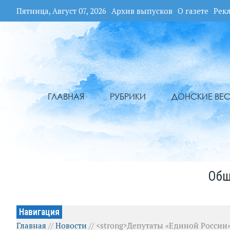
Пятница, Август 07, 2026
Архив выпусков
О газете
Рек
ГЛАВНАЯ
РУБРИКИ
ДОНСКИЕ ВЕС
Общ
Навигация
Главная
//
Новости
//
<strong>Депутаты «Единой России