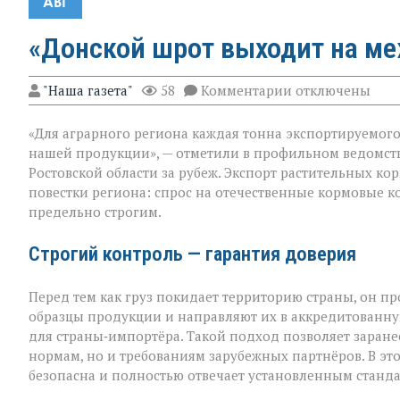
АВГ
«Донской шрот выходит на м
к
"Наша газета"
58
Комментарии
отключены
записи
«Донской
«Для аграрного региона каждая тонна экспортируемого п
шрот
выходит
нашей продукции», — отметили в профильном ведомст
на
Ростовской области за рубеж. Экспорт растительных к
международны
повестки региона: спрос на отечественные кормовые ко
уровень»
предельно строгим.
Строгий контроль — гарантия доверия
Перед тем как груз покидает территорию страны, он п
образцы продукции и направляют их в аккредитованну
для страны‑импортёра. Такой подход позволяет заранее
нормам, но и требованиям зарубежных партнёров. В эт
безопасна и полностью отвечает установленным станда