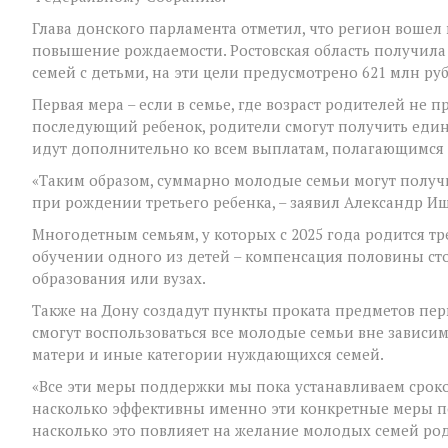
Глава донского парламента отметил, что регион вошел
повышение рождаемости. Ростовская область получил
семей с детьми, на эти цели предусмотрено 621 млн ру
Первая мера – если в семье, где возраст родителей не п
последующий ребенок, родители смогут получить едино
идут дополнительно ко всем выплатам, полагающимся 
«Таким образом, суммарно молодые семьи могут получ
при рождении третьего ребенка, – заявил Александр И
Многодетным семьям, у которых с 2025 года родится т
обучении одного из детей – компенсация половины ст
образования или вузах.
Также на Дону создадут пункты проката предметов пе
смогут воспользоваться все молодые семьи вне зависим
матери и иные категории нуждающихся семей.
«Все эти меры поддержки мы пока устанавливаем сроком
насколько эффективны именно эти конкретные меры по
насколько это повлияет на желание молодых семей род