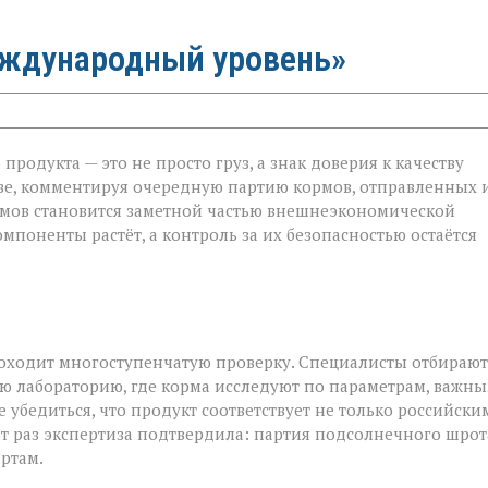
еждународный уровень»
родукта — это не просто груз, а знак доверия к качеству
ве, комментируя очередную партию кормов, отправленных 
ормов становится заметной частью внешнеэкономической
й
мпоненты растёт, а контроль за их безопасностью остаётся
роходит многоступенчатую проверку. Специалисты отбирают
ю лабораторию, где корма исследуют по параметрам, важн
 убедиться, что продукт соответствует не только российски
от раз экспертиза подтвердила: партия подсолнечного шрот
ртам.