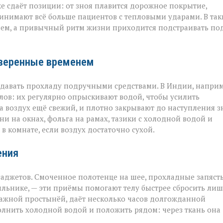
е сдаёт позиции: от зноя плавится дорожное покрытие,
инимают всё больше пациентов с тепловыми ударами. В так
ием, а привычный ритм жизни приходится подстраивать по
оверенные временем
оздавать прохладу подручными средствами. В Индии, наприм
ов: их регулярно опрыскивают водой, чтобы усилить
а воздух ещё свежий, и плотно закрывают до наступления з
и на окнах, фольга на рамах, тазики с холодной водой и
в комнате, если воздух достаточно сухой.
ения
аджетов. Смоченное полотенце на шее, прохладные запяст
ильнике, — эти приёмы помогают телу быстрее сбросить ли
лажной простынёй, даёт несколько часов долгожданной
полнить холодной водой и положить рядом: через ткань она