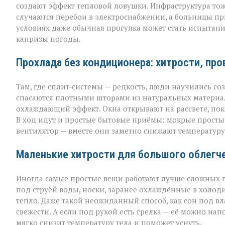
создают эффект тепловой ловушки. Инфраструктура тож
случаются перебои в электроснабжении, а больницы пр
условиях даже обычная прогулка может стать испытан
капризы погоды.
Прохлада без кондиционера: хитрости, пр
Там, где сплит‑системы — редкость, люди научились с
спасаются плотными шторами из натуральных материал
охлаждающий эффект. Окна открывают на рассвете, пок
В ход идут и простые бытовые приёмы: мокрые простын
вентилятор — вместе они заметно снижают температуру 
Маленькие хитрости для большого облегч
Иногда самые простые вещи работают лучше сложных г
под струёй воды, носки, заранее охлаждённые в холод
тепло. Даже такой неожиданный способ, как сон под в
свежести. А если под рукой есть грелка — её можно на
мягко снизит температуру тела и поможет уснуть.