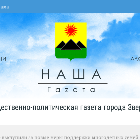
лама
ТИ
АР
НАША
Гаzета
ественно-политическая газета города Зве
» выступили за новые меры поддержки многодетных семей