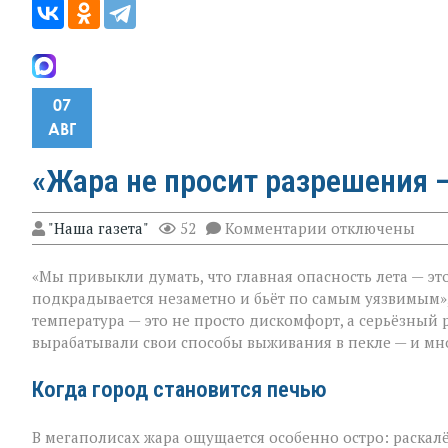
07
АВГ
«Жара не просит разрешения —
к
"Наша газета"
52
Комментарии
отключены
записи
«Жара
«Мы привыкли думать, что главная опасность лета — это
не
просит
подкрадывается незаметно и бьёт по самым уязвимым»,
разрешения — о
температура — это не просто дискомфорт, а серьёзный 
просто
вырабатывали свои способы выживания в пекле — и мно
приходит»
Когда город становится печью
В мегаполисах жара ощущается особенно остро: раскал