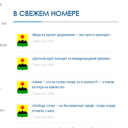
м
В СВЕЖЕМ НОМЕРЕ
 на
е
«Жара не просит разрешения — она просто приходит»
7 августа, 2026
чная
«Донской шрот выходит на международный уровень»
7 августа, 2026
«Семья — это не только опора, но и пропуск?» — о новом
е
взгляде на кумовство
7 августа, 2026
«Свобода слова — не безлимитный тариф»: споры вокруг
и».
отзывов о кино
7 августа, 2026