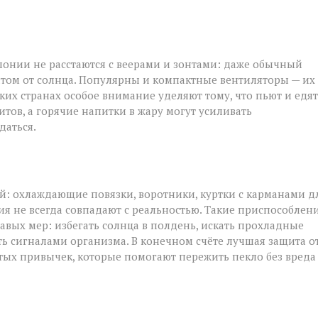
понии не расстаются с веерами и зонтами: даже обычный
том от солнца. Популярны и компактные вентиляторы — их
рких странах особое внимание уделяют тому, что пьют и едят
тов, а горячие напитки в жару могут усиливать
даться.
ой: охлаждающие повязки, воротники, куртки с карманами д
ия не всегда совпадают с реальностью. Такие приспособлен
авых мер: избегать солнца в полдень, искать прохладные
ть сигналами организма. В конечном счёте лучшая защита о
тых привычек, которые помогают пережить пекло без вреда