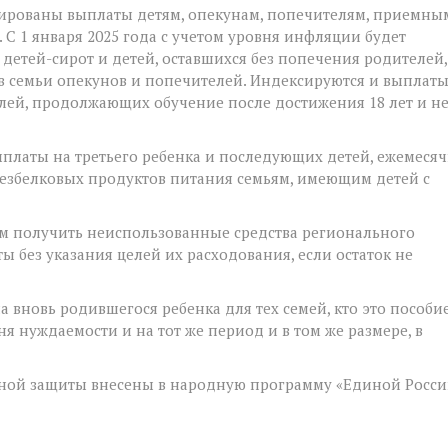
ированы выплаты детям, опекунам, попечителям, приемны
С 1 января 2025 года с учетом уровня инфляции будет
етей-сирот и детей, оставшихся без попечения родителей,
в семьи опекунов и попечителей. Индексируются и выплаты
елей, продолжающих обучение после достижения 18 лет и н
платы на третьего ребенка и последующих детей, ежемеся
езбелковых продуктов питания семьям, имеющим детей с
м получить неиспользованные средства регионального
 без указания целей их расходования, если остаток не
 вновь родившегося ребенка для тех семей, кто это пособи
ня нуждаемости и на тот же период и в том же размере, в
ной защиты внесены в народную программу «Единой Росси