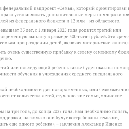
 в федеральный нацпроект «Семья», который ориентирован 
а право устанавливать дополнительные меры поддержки дл
блей из федерального бюджета и 12 млн – из областного.
ревышает 35 лет, с 1 января 2025 года родится третий или
временную выплату в размере 300 тысяч рублей. Эти средс
семьям при рождении детей, включая материнские капитал
ить очень существенную прибавку к своему семейному бюд
щенко.
ретий или последующий ребенок также будет оказана помощ
оимости обучения в учреждениях среднего специального
рвой необходимости для новорожденных, ими безвозмездно
ости от количества детей, студенческие семьи, одинокие
 на три года, до конца 2027 года. Нам необходимо понять,
ддержки, насколько они будут востребованы семьями,
ить еще одного ребенка», – заключил Александр Ищенко.