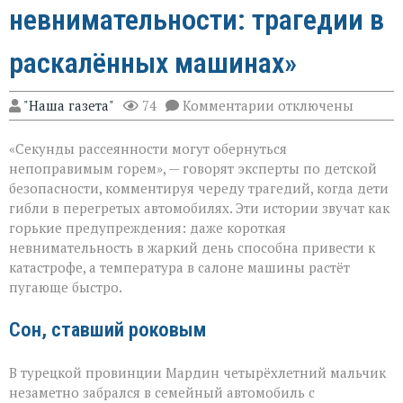
невнимательности: трагедии в
раскалённых машинах»
к
"Наша газета"
74
Комментарии
отключены
записи
«Жара
«Секунды рассеянности могут обернуться
не
прощает
непоправимым горем», — говорят эксперты по детской
невнимательности
безопасности, комментируя череду трагедий, когда дети
трагедии
гибли в перегретых автомобилях. Эти истории звучат как
в
раскалённых
горькие предупреждения: даже короткая
машинах»
невнимательность в жаркий день способна привести к
катастрофе, а температура в салоне машины растёт
пугающе быстро.
Сон, ставший роковым
В турецкой провинции Мардин четырёхлетний мальчик
незаметно забрался в семейный автомобиль с