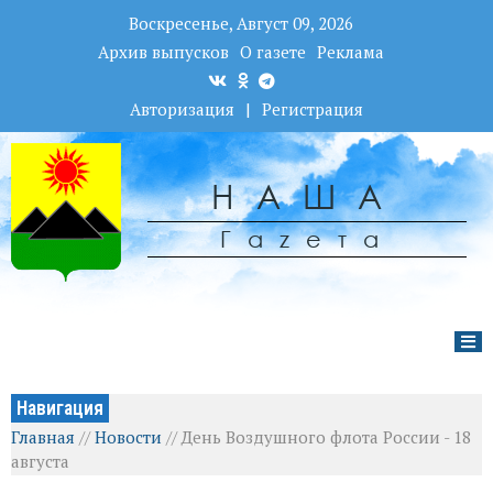
Воскресенье, Август 09, 2026
Архив выпусков
О газете
Реклама
Авторизация
|
Регистрация
НАША
Гаzета
Навигация
Главная
//
Новости
//
День Воздушного флота России - 18
августа