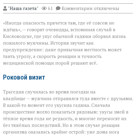
к
"Наша газета"
61
Комментарии
отключены
записи
«Тихий
«Иногда опасность прячется там, где её совсем не
укус:
как
ждёшь», — говорят очевидцы, вспоминая случай в
обычная
Кисловодске, где укус обычной гадюки оборвал жизнь
прогулка
пожилого мужчины. История звучит как
обернулась
трагедией»
предупреждение: даже привычная местность может
таить угрозу, а скорость реакции и точность
медицинской помощи порой решают всё.
Роковой визит
Трагедия случилась во время поездки на
кладбище — мужчина отправился туда вместе с друзьями.
В какой‑то момент его укусила гадюка. Сначала
происшествие могло показаться рядовым: укусы змей в
тёплое время года не редкость, и многие переносят их
без тяжёлых последствий. Но в этом случае реакция
организма оказалась крайне острой: уже дома нога