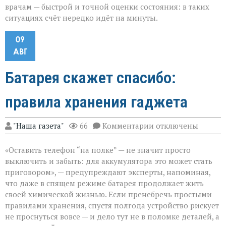
врачам — быстрой и точной оценки состояния: в таких
ситуациях счёт нередко идёт на минуты.
09
АВГ
Батарея скажет спасибо:
правила хранения гаджета
к
"Наша газета"
66
Комментарии
отключены
записи
Батарея
«Оставить телефон “на полке” — не значит просто
скажет
спасибо:
выключить и забыть: для аккумулятора это может стать
правила
приговором», — предупреждают эксперты, напоминая,
хранения
что даже в спящем режиме батарея продолжает жить
гаджета
своей химической жизнью. Если пренебречь простыми
правилами хранения, спустя полгода устройство рискует
не проснуться вовсе — и дело тут не в поломке деталей, а