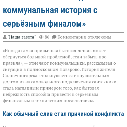
коммунальная история с
серьёзным финалом»
к
"Наша газета"
86
Комментарии
отключены
записи
«Унитаз
«Иногда самая привычная бытовая деталь может
как
повод
обернуться большой проблемой, если забыть про
для
правила», — отмечают коммунальщики, рассказывая о
многомиллионног
ситуации в подмосковном Поварово. История жителя
долга:
коммунальная
Солнечногорска, столкнувшегося с внушительным
история
долгом из‑за самовольного подключения сантехники,
с
стала наглядным примером того, как бытовая
серьёзным
небрежность способна привести к серьёзным
финалом»
финансовым и техническим последствиям.
Как обычный слив стал причиной конфликта