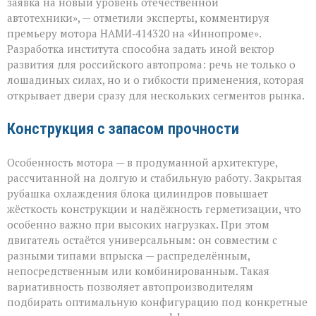
ради
заявка на новый уровень отечественной
цифр,
автотехники», — отметили эксперты, комментируя
а
премьеру мотора НАМИ‑414320 на «Иннопроме».
ради
возможностей»
Разработка института способна задать иной вектор
развития для российского автопрома: речь не только о
лошадиных силах, но и о гибкости применения, которая
открывает двери сразу для нескольких сегментов рынка.
Конструкция с запасом прочности
Особенность мотора — в продуманной архитектуре,
рассчитанной на долгую и стабильную работу. Закрытая
рубашка охлаждения блока цилиндров повышает
жёсткость конструкции и надёжность герметизации, что
особенно важно при высоких нагрузках. При этом
двигатель остаётся универсальным: он совместим с
разными типами впрыска — распределённым,
непосредственным или комбинированным. Такая
вариативность позволяет автопроизводителям
подбирать оптимальную конфигурацию под конкретные