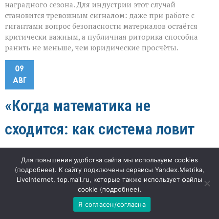
наградного сезона. Для индустрии этот случай
становится тревожным сигналом: даже при работе с
гигантами вопрос безопасности материалов остаётся
критически важным, а публичная риторика способна
ранить не меньше, чем юридические просчёты.
09
АВГ
«Когда математика не
сходится: как система ловит
нарушения в молоке»
Для повышения удобства сайта мы используем cookies
(
подробнее
). К сайту подключены сервисы Yandex.Metrika,
к
"Наша газета"
60
Комментарии
отключены
LiveInternet, top.mail.ru, которые также использует файлы
записи
cookie (
подробнее
).
«Когда
«Если баланс сырья и готового продукта не
математика
Я согласен/согласна
не
сходится — это не ошибка подсчёта, а тревожный
сходится: