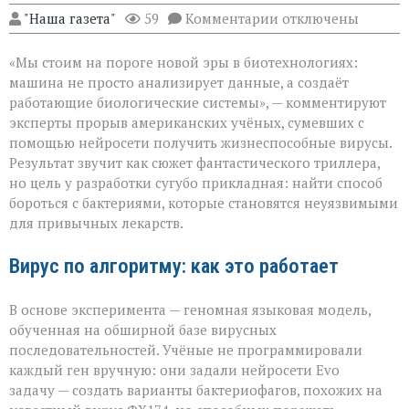
к
"Наша газета"
59
Комментарии
отключены
записи
«ИИ
«Мы стоим на пороге новой эры в биотехнологиях:
научился
писать
машина не просто анализирует данные, а создаёт
вирусы — но
работающие биологические системы», — комментируют
не
эксперты прорыв американских учёных, сумевших с
для
разрушения,
помощью нейросети получить жизнеспособные вирусы.
а
Результат звучит как сюжет фантастического триллера,
для
но цель у разработки сугубо прикладная: найти способ
спасения»
бороться с бактериями, которые становятся неуязвимыми
для привычных лекарств.
Вирус по алгоритму: как это работает
В основе эксперимента — геномная языковая модель,
обученная на обширной базе вирусных
последовательностей. Учёные не программировали
каждый ген вручную: они задали нейросети Evo
задачу — создать варианты бактериофагов, похожих на