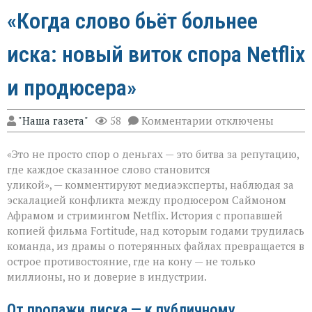
«Когда слово бьёт больнее
иска: новый виток спора Netflix
и продюсера»
к
"Наша газета"
58
Комментарии
отключены
записи
«Когда
«Это не просто спор о деньгах — это битва за репутацию,
слово
бьёт
где каждое сказанное слово становится
больнее
уликой», — комментируют медиаэксперты, наблюдая за
иска:
эскалацией конфликта между продюсером Саймоном
новый
виток
Афрамом и стримингом Netflix. История с пропавшей
спора
копией фильма Fortitude, над которым годами трудилась
Netflix
команда, из драмы о потерянных файлах превращается в
и
острое противостояние, где на кону — не только
продюсера»
миллионы, но и доверие в индустрии.
От пропажи диска — к публичному