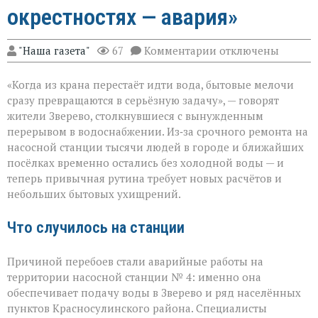
окрестностях — авария»
к
"Наша газета"
67
Комментарии
отключены
записи
«Без
«Когда из крана перестаёт идти вода, бытовые мелочи
воды
ни
сразу превращаются в серьёзную задачу», — говорят
туда
жители Зверево, столкнувшиеся с вынужденным
ни
перерывом в водоснабжении. Из‑за срочного ремонта на
сюда:
в
насосной станции тысячи людей в городе и ближайших
Зверево
посёлках временно остались без холодной воды — и
и
теперь привычная рутина требует новых расчётов и
окрестностях — ава
небольших бытовых ухищрений.
Что случилось на станции
Причиной перебоев стали аварийные работы на
территории насосной станции № 4: именно она
обеспечивает подачу воды в Зверево и ряд населённых
пунктов Красносулинского района. Специалисты