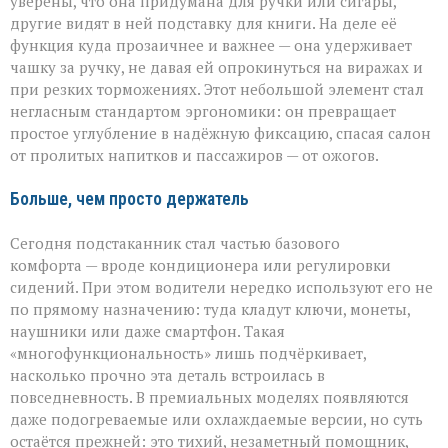
уверены, что она придумана для ручки или сигары,
другие видят в ней подставку для книги. На деле её
функция куда прозаичнее и важнее — она удерживает
чашку за ручку, не давая ей опрокинуться на виражах и
при резких торможениях. Этот небольшой элемент стал
негласным стандартом эргономики: он превращает
простое углубление в надёжную фиксацию, спасая салон
от пролитых напитков и пассажиров — от ожогов.
Больше, чем просто держатель
Сегодня подстаканник стал частью базового
комфорта — вроде кондиционера или регулировки
сидений. При этом водители нередко используют его не
по прямому назначению: туда кладут ключи, монеты,
наушники или даже смартфон. Такая
«многофункциональность» лишь подчёркивает,
насколько прочно эта деталь встроилась в
повседневность. В премиальных моделях появляются
даже подогреваемые или охлаждаемые версии, но суть
остаётся прежней: это тихий, незаметный помощник,