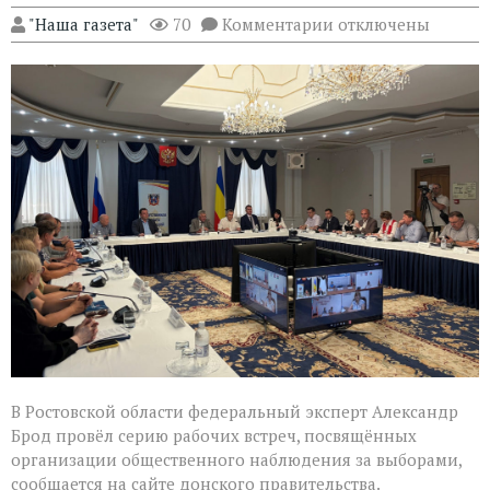
к
"Наша газета"
70
Комментарии
отключены
записи
Эксперт
Александр
Брод
высоко
оценил
подготовку
наблюдателей
в
Ростовской
области
В Ростовской области федеральный эксперт Александр
Брод провёл серию рабочих встреч, посвящённых
организации общественного наблюдения за выборами,
сообщается на сайте донского правительства.