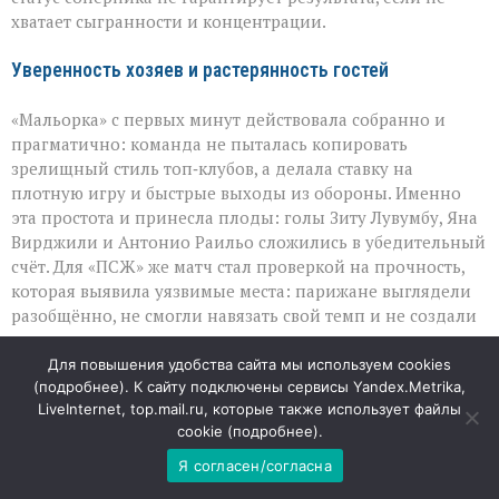
хватает сыгранности и концентрации.
Уверенность хозяев и растерянность гостей
«Мальорка» с первых минут действовала собранно и
прагматично: команда не пыталась копировать
зрелищный стиль топ‑клубов, а делала ставку на
плотную игру и быстрые выходы из обороны. Именно
эта простота и принесла плоды: голы Зиту Лувумбу, Яна
Вирджили и Антонио Раильо сложились в убедительный
счёт. Для «ПСЖ» же матч стал проверкой на прочность,
которая выявила уязвимые места: парижане выглядели
разобщённо, не смогли навязать свой темп и не создали
по-настоящему опасных моментов у чужих ворот.
Для повышения удобства сайта мы используем cookies
Вратарский вопрос: непростой выбор для тренерского
(
подробнее
). К сайту подключены сервисы Yandex.Metrika,
LiveInternet, top.mail.ru, которые также использует файлы
штаба
cookie (
подробнее
).
Особое внимание в этой встрече привлёк эпизод с
Я согласен/согласна
заменой вратаря: российский голкипер Матвей Сафонов,