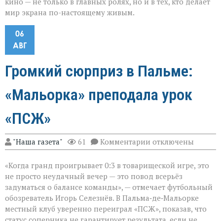
кино — не только в главных ролях, но и в тех, кто делает
мир экрана по-настоящему живым.
06
АВГ
Громкий сюрприз в Пальме:
«Мальорка» преподала урок
«ПСЖ»
к
"Наша газета"
61
Комментарии
отключены
записи
Громкий
«Когда гранд проигрывает 0:3 в товарищеской игре, это
сюрприз
в
не просто неудачный вечер — это повод всерьёз
Пальме:
задуматься о балансе команды», — отмечает футбольный
«Мальорка»
обозреватель Игорь Селезнёв. В Пальма‑де‑Мальорке
преподала
урок
местный клуб уверенно переиграл «ПСЖ», показав, что
«ПСЖ»
статус соперника не гарантирует результата, если не