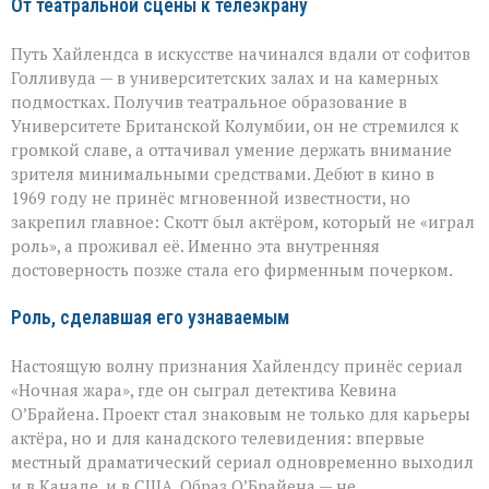
От театральной сцены к телеэкрану
Путь Хайлендса в искусстве начинался вдали от софитов
Голливуда — в университетских залах и на камерных
подмостках. Получив театральное образование в
Университете Британской Колумбии, он не стремился к
громкой славе, а оттачивал умение держать внимание
зрителя минимальными средствами. Дебют в кино в
1969 году не принёс мгновенной известности, но
закрепил главное: Скотт был актёром, который не «играл
роль», а проживал её. Именно эта внутренняя
достоверность позже стала его фирменным почерком.
Роль, сделавшая его узнаваемым
Настоящую волну признания Хайлендсу принёс сериал
«Ночная жара», где он сыграл детектива Кевина
О’Брайена. Проект стал знаковым не только для карьеры
актёра, но и для канадского телевидения: впервые
местный драматический сериал одновременно выходил
и в Канаде, и в США. Образ О’Брайена — не