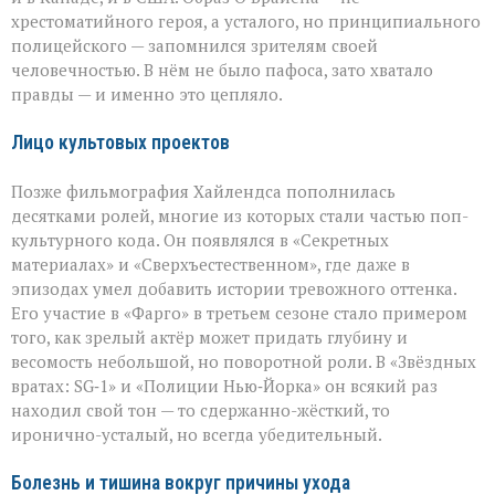
хрестоматийного героя, а усталого, но принципиального
полицейского — запомнился зрителям своей
человечностью. В нём не было пафоса, зато хватало
правды — и именно это цепляло.
Лицо культовых проектов
Позже фильмография Хайлендса пополнилась
десятками ролей, многие из которых стали частью поп-
культурного кода. Он появлялся в «Секретных
материалах» и «Сверхъестественном», где даже в
эпизодах умел добавить истории тревожного оттенка.
Его участие в «Фарго» в третьем сезоне стало примером
того, как зрелый актёр может придать глубину и
весомость небольшой, но поворотной роли. В «Звёздных
вратах: SG‑1» и «Полиции Нью‑Йорка» он всякий раз
находил свой тон — то сдержанно-жёсткий, то
иронично-усталый, но всегда убедительный.
Болезнь и тишина вокруг причины ухода