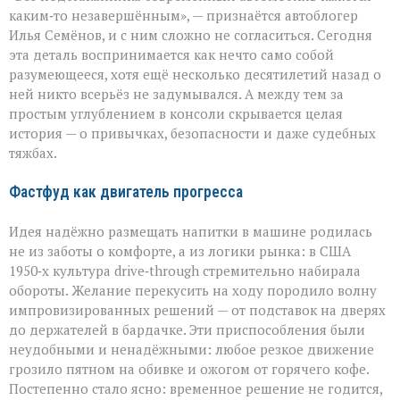
герой
каким‑то незавершённым», — признаётся автоблогер
автомобильного
Илья Семёнов, и с ним сложно не согласиться. Сегодня
салона
эта деталь воспринимается как нечто само собой
разумеющееся, хотя ещё несколько десятилетий назад о
ней никто всерьёз не задумывался. А между тем за
простым углублением в консоли скрывается целая
история — о привычках, безопасности и даже судебных
тяжбах.
Фастфуд как двигатель прогресса
Идея надёжно размещать напитки в машине родилась
не из заботы о комфорте, а из логики рынка: в США
1950‑х культура drive‑through стремительно набирала
обороты. Желание перекусить на ходу породило волну
импровизированных решений — от подставок на дверях
до держателей в бардачке. Эти приспособления были
неудобными и ненадёжными: любое резкое движение
грозило пятном на обивке и ожогом от горячего кофе.
Постепенно стало ясно: временное решение не годится,