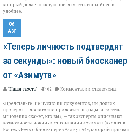
который делает каждую поездку чуть спокойнее и
удобнее.
06
АВГ
«Теперь личность подтвердят
за секунды»: новый биосканер
от «Азимута»
к
"Наша газета"
62
Комментарии
отключены
записи
«Теперь
«Представьте: не нужно ни документов, ни долгих
личность
подтвердят
проверок — достаточно приложить пальцы, и система
за
мгновенно скажет, кто вы», — так эксперты описывают
секунды»:
возможности новинки от компании «Азимут» (входит в
новый
биосканер
Ростех). Речь о биосканере «Азимут А4», который призван