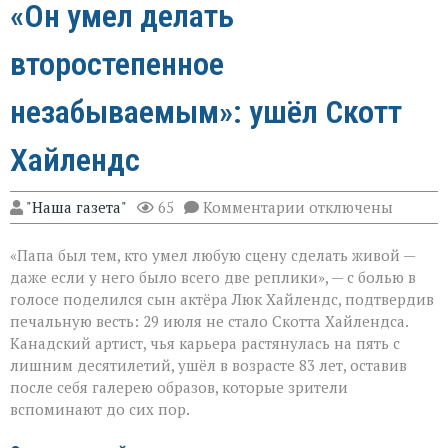
«Он умел делать
второстепенное
незабываемым»: ушёл Скотт
Хайлендс
к
"Наша газета"
65
Комментарии
отключены
записи
«Он
«Папа был тем, кто умел любую сцену сделать живой —
умел
делать
даже если у него было всего две реплики», — с болью в
второстепенное
голосе поделился сын актёра Люк Хайлендс, подтвердив
незабываемым»:
печальную весть: 29 июля не стало Скотта Хайлендса.
ушёл
Скотт
Канадский артист, чья карьера растянулась на пять с
Хайлендс
лишним десятилетий, ушёл в возрасте 83 лет, оставив
после себя галерею образов, которые зрители
вспоминают до сих пор.