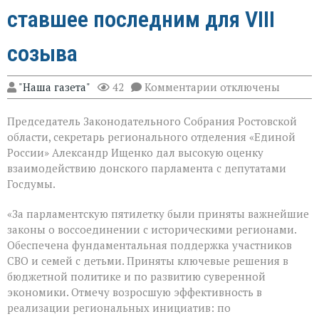
ставшее последним для VIII
созыва
к
"Наша газета"
42
Комментарии
отключены
записи
В
Председатель Законодательного Собрания Ростовской
Государственной
Думе
области, секретарь регионального отделения «Единой
России
России» Александр Ищенко дал высокую оценку
состоялось
взаимодействию донского парламента с депутатами
заключительное
пленарное
Госдумы.
заседание
весенней
«За парламентскую пятилетку были приняты важнейшие
сессии,
законы о воссоединении с историческими регионами.
ставшее
последним
Обеспечена фундаментальная поддержка участников
для
СВО и семей с детьми. Приняты ключевые решения в
VIII
бюджетной политике и по развитию суверенной
созыва
экономики. Отмечу возросшую эффективность в
реализации региональных инициатив: по