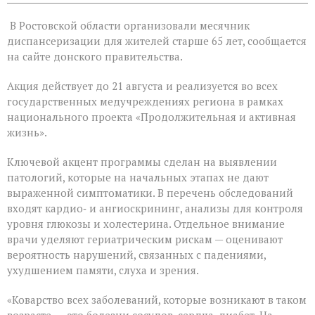
записи
На
В Ростовской области организовали месячник
Дону
проходит
диспансеризации для жителей старше 65 лет, сообщается
месячник
на сайте донского правительства.
диспансеризации
для
Акция действует до 21 августа и реализуется во всех
людей
«серебряного»
государственных медучреждениях региона в рамках
возраста
национального проекта «Продолжительная и активная
жизнь».
Ключевой акцент программы сделан на выявлении
патологий, которые на начальных этапах не дают
выраженной симптоматики. В перечень обследований
входят кардио‑ и ангиоскрининг, анализы для контроля
уровня глюкозы и холестерина. Отдельное внимание
врачи уделяют гериатрическим рискам — оценивают
вероятность нарушений, связанных с падениями,
ухудшением памяти, слуха и зрения.
«Коварство всех заболеваний, которые возникают в таком