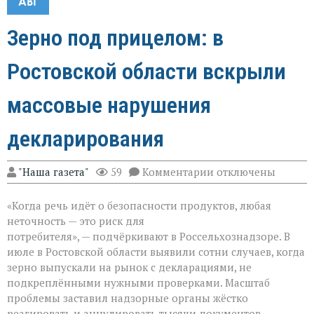
АВГ
Зерно под прицелом: в
Ростовской области вскрыли
массовые нарушения
декларирования
к
"Наша газета"
59
Комментарии
отключены
записи
Зерно
«Когда речь идёт о безопасности продуктов, любая
под
прицелом:
неточность — это риск для
в
потребителя», — подчёркивают в Россельхознадзоре. В
Ростовской
июле в Ростовской области выявили сотни случаев, когда
области
вскрыли
зерно выпускали на рынок с декларациями, не
массовые
подкреплёнными нужными проверками. Масштаб
нарушения
проблемы заставил надзорные органы жёстко
декларирования
реагировать и аннулировать тысячи документов.