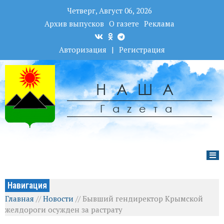
Четверг, Август 06, 2026
Архив выпусков
О газете
Реклама
Авторизация
|
Регистрация
НАША
Гаzета
Навигация
Главная
//
Новости
//
Бывший гендиректор Крымской
желдороги осужден за растрату