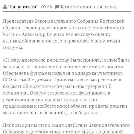
к
"Наша газета"
66
Комментарии
отключены
записи
В
Председатель Законодательного Собрания Ростовской
Государственной
Думе
области, секретарь регионального отделения «Единой
России
России» Александр Ищенко дал высокую оценку
состоялось
взаимодействию донского парламента с депутатами
заключительное
пленарное
Госдумы.
заседание
весенней
«За парламентскую пятилетку были приняты важнейшие
сессии,
законы о воссоединении с историческими регионами.
ставшее
последним
Обеспечена фундаментальная поддержка участников
для
СВО и семей с детьми. Приняты ключевые решения в
VIII
бюджетной политике и по развитию суверенной
созыва
экономики. Отмечу возросшую эффективность в
реализации региональных инициатив: по
предложениям из Ростовской области приняты десятки
законодательных решений», – сообщил он.
Плодотворным стало взаимодействие Законодательного
Собрания с думским комитетом по труду, социальной