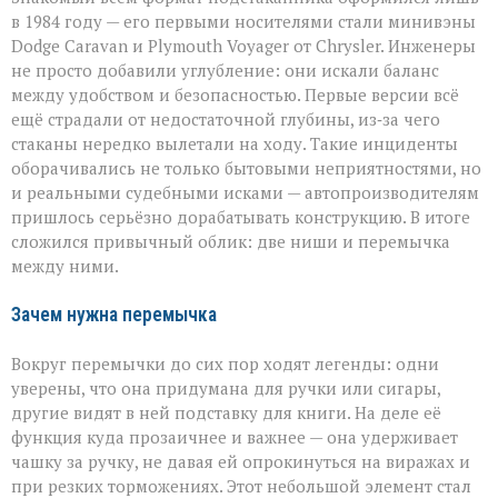
в 1984 году — его первыми носителями стали минивэны
Dodge Caravan и Plymouth Voyager от Chrysler. Инженеры
не просто добавили углубление: они искали баланс
между удобством и безопасностью. Первые версии всё
ещё страдали от недостаточной глубины, из‑за чего
стаканы нередко вылетали на ходу. Такие инциденты
оборачивались не только бытовыми неприятностями, но
и реальными судебными исками — автопроизводителям
пришлось серьёзно дорабатывать конструкцию. В итоге
сложился привычный облик: две ниши и перемычка
между ними.
Зачем нужна перемычка
Вокруг перемычки до сих пор ходят легенды: одни
уверены, что она придумана для ручки или сигары,
другие видят в ней подставку для книги. На деле её
функция куда прозаичнее и важнее — она удерживает
чашку за ручку, не давая ей опрокинуться на виражах и
при резких торможениях. Этот небольшой элемент стал