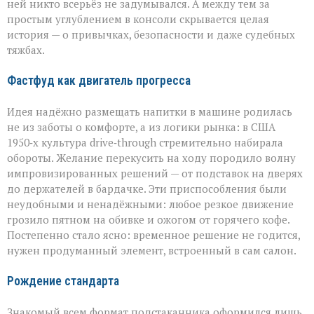
ней никто всерьёз не задумывался. А между тем за
простым углублением в консоли скрывается целая
история — о привычках, безопасности и даже судебных
тяжбах.
Фастфуд как двигатель прогресса
Идея надёжно размещать напитки в машине родилась
не из заботы о комфорте, а из логики рынка: в США
1950‑х культура drive‑through стремительно набирала
обороты. Желание перекусить на ходу породило волну
импровизированных решений — от подставок на дверях
до держателей в бардачке. Эти приспособления были
неудобными и ненадёжными: любое резкое движение
грозило пятном на обивке и ожогом от горячего кофе.
Постепенно стало ясно: временное решение не годится,
нужен продуманный элемент, встроенный в сам салон.
Рождение стандарта
Знакомый всем формат подстаканника оформился лишь