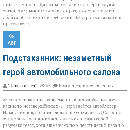
ответственность. Для отрасли такие проверки служат
сигналом: рынок становится прозрачнее, а попытки
обойти обязательные требования быстро выявляются и
пресекаются.
06
АВГ
Подстаканник: незаметный
герой автомобильного салона
к
"Наша газета"
65
Комментарии
отключены
записи
Подстаканник:
«Без подстаканника современный автомобиль кажется
незаметный
герой
каким‑то незавершённым», — признаётся автоблогер
автомобильного
Илья Семёнов, и с ним сложно не согласиться. Сегодня
салона
эта деталь воспринимается как нечто само собой
разумеющееся, хотя ещё несколько десятилетий назад о