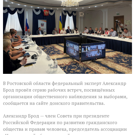
высоко
оценил
подготовку
наблюдателей
в
Ростовской
области
В Ростовской области федеральный эксперт Александр
Брод провёл серию рабочих встреч, посвящённых
организации общественного наблюдения за выборами,
сообщается на сайте донского правительства.
Александр Брод — член Совета при президенте
Российской Федерации по развитию гражданского
общества и правам человека, председатель ассоциации