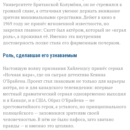
Университете Британской Колумбии, он не стремился к
громкой славе, а оттачивал умение держать внимание
зрителя минимальными средствами. Дебют в кино в
1969 году не принёс мгновенной известности, но
закрепил главное: Скотт был актёром, который не «играл
роль», а проживал её. Именно эта внутренняя
достоверность позже стала его фирменным почерком.
Роль, сделавшая его узнаваемым
Настоящую волну признания Хайлендсу принёс сериал
«Ночная жара», где он сыграл детектива Кевина
О’Брайена. Проект стал знаковым не только для карьеры
актёра, но и для канадского телевидения: впервые
местный драматический сериал одновременно выходил
и в Канаде, и в США. Образ О’Брайена — не
хрестоматийного героя, а усталого, но принципиального
полицейского — запомнился зрителям своей
человечностью. В нём не было пафоса, зато хватало
правды — и именно это цепляло.