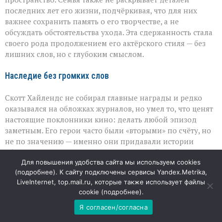
последних лет его жизни, подчёркивая, что для них
важнее сохранить память о его творчестве, а не
обсуждать обстоятельства ухода. Эта сдержанность стала
своего рода продолжением его актёрского стиля — без
лишних слов, но с глубоким смыслом.
Наследие без громких слов
Скотт Хайлендс не собирал главные награды и редко
оказывался на обложках журналов, но умел то, что ценят
настоящие поклонники кино: делать любой эпизод
заметным. Его герои часто были «вторыми» по счёту, но
не по значению — именно они придавали истории
объём и достоверность. И в этом, пожалуй, и заключается
главная ценность его работы: он напоминал, что сила
Для повышения удобства сайта мы используем cookies
(
подробнее
). К сайту подключены сервисы Yandex.Metrika,
кино — не только в главных ролях, но и в тех, кто делает
LiveInternet, top.mail.ru, которые также использует файлы
мир экрана по-настоящему живым.
cookie (
подробнее
).
06
Я согласен/согласна
АВГ