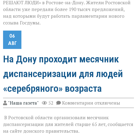
РЕШАЮТ ЛЮДИ» в Ростове-на-Дону. Жители Ростовской
области уже передали более 190 тысяч предложений,
над которыми будут работать парламентарии нового
созыва Госдумы.
06
АВГ
На Дону проходит месячник
диспансеризации для людей
«серебряного» возраста
к
"Наша газета"
52
Комментарии
отключены
записи
На
В Ростовской области организовали месячник
Дону
проходит
диспансеризации для жителей старше 65 лет, сообщается
месячник
на сайте донского правительства.
диспансеризации