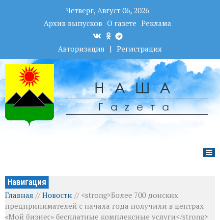
Четверг, Август 06, 2026
Архив выпусков
О газете
Реклама
Авторизация
|
Регистрация
НАША
Гаzета
Навигация
Главная
//
Новости
//
<strong>Более 700 донских
предпринимателей с начала года получили в центрах
«Мой бизнес» бесплатные комплексные услуги</strong>