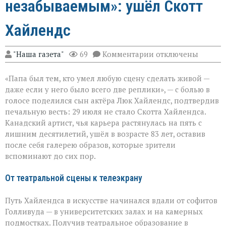
незабываемым»: ушёл Скотт
Хайлендс
к
"Наша газета"
69
Комментарии
отключены
записи
«Он
«Папа был тем, кто умел любую сцену сделать живой —
умел
делать
даже если у него было всего две реплики», — с болью в
второстепенное
голосе поделился сын актёра Люк Хайлендс, подтвердив
незабываемым»:
печальную весть: 29 июля не стало Скотта Хайлендса.
ушёл
Скотт
Канадский артист, чья карьера растянулась на пять с
Хайлендс
лишним десятилетий, ушёл в возрасте 83 лет, оставив
после себя галерею образов, которые зрители
вспоминают до сих пор.
От театральной сцены к телеэкрану
Путь Хайлендса в искусстве начинался вдали от софитов
Голливуда — в университетских залах и на камерных
подмостках. Получив театральное образование в