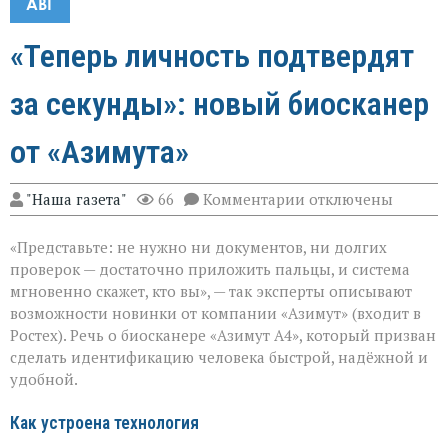
АВГ
«Теперь личность подтвердят
за секунды»: новый биосканер
от «Азимута»
к
"Наша газета"
66
Комментарии
отключены
записи
«Теперь
«Представьте: не нужно ни документов, ни долгих
личность
подтвердят
проверок — достаточно приложить пальцы, и система
за
мгновенно скажет, кто вы», — так эксперты описывают
секунды»:
возможности новинки от компании «Азимут» (входит в
новый
биосканер
Ростех). Речь о биосканере «Азимут А4», который призван
от
сделать идентификацию человека быстрой, надёжной и
«Азимута»
удобной.
Как устроена технология