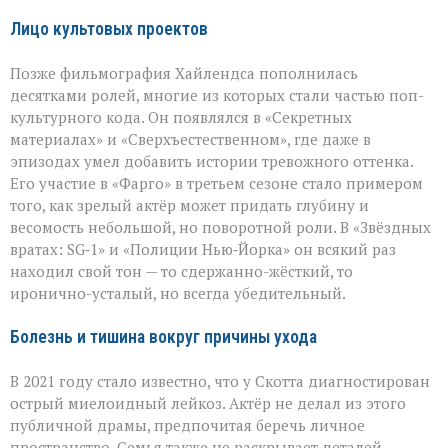
Лицо культовых проектов
Позже фильмография Хайлендса пополнилась
десятками ролей, многие из которых стали частью поп-
культурного кода. Он появлялся в «Секретных
материалах» и «Сверхъестественном», где даже в
эпизодах умел добавить истории тревожного оттенка.
Его участие в «Фарго» в третьем сезоне стало примером
того, как зрелый актёр может придать глубину и
весомость небольшой, но поворотной роли. В «Звёздных
вратах: SG‑1» и «Полиции Нью‑Йорка» он всякий раз
находил свой тон — то сдержанно-жёсткий, то
иронично-усталый, но всегда убедительный.
Болезнь и тишина вокруг причины ухода
В 2021 году стало известно, что у Скотта диагностирован
острый миелоидный лейкоз. Актёр не делал из этого
публичной драмы, предпочитая беречь личное
пространство. Семья также не раскрывает деталей