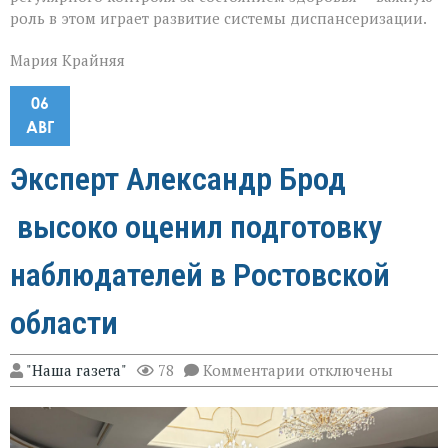
роль в этом играет развитие системы диспансеризации.
Мария Крайняя
06
АВГ
Эксперт Александр Брод
высоко оценил подготовку
наблюдателей в Ростовской
области
к
"Наша газета"
78
Комментарии
отключены
записи
Эксперт
Александр
Брод