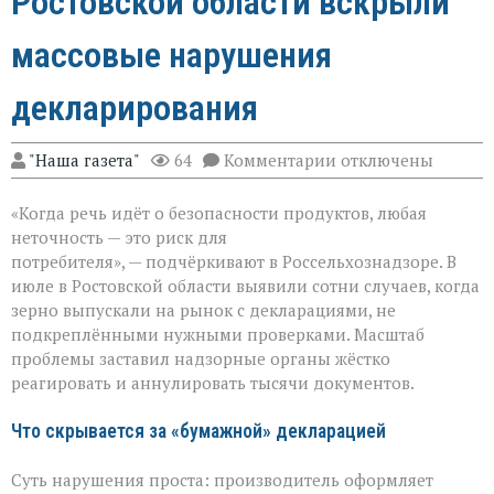
Ростовской области вскрыли
массовые нарушения
декларирования
к
"Наша газета"
64
Комментарии
отключены
записи
Зерно
«Когда речь идёт о безопасности продуктов, любая
под
прицелом:
неточность — это риск для
в
потребителя», — подчёркивают в Россельхознадзоре. В
Ростовской
июле в Ростовской области выявили сотни случаев, когда
области
вскрыли
зерно выпускали на рынок с декларациями, не
массовые
подкреплёнными нужными проверками. Масштаб
нарушения
проблемы заставил надзорные органы жёстко
декларирования
реагировать и аннулировать тысячи документов.
Что скрывается за «бумажной» декларацией
Суть нарушения проста: производитель оформляет