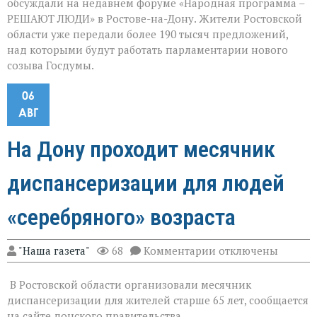
обсуждали на недавнем форуме «Народная программа –
РЕШАЮТ ЛЮДИ» в Ростове-на-Дону. Жители Ростовской
области уже передали более 190 тысяч предложений,
над которыми будут работать парламентарии нового
созыва Госдумы.
06
АВГ
На Дону проходит месячник
диспансеризации для людей
«серебряного» возраста
к
"Наша газета"
68
Комментарии
отключены
записи
На
В Ростовской области организовали месячник
Дону
проходит
диспансеризации для жителей старше 65 лет, сообщается
месячник
на сайте донского правительства.