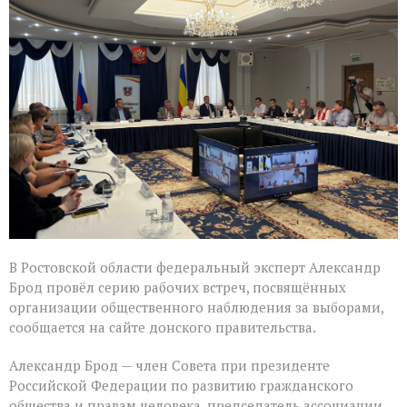
Брод
высоко
оценил
подготовку
наблюдателей
в
Ростовской
области
В Ростовской области федеральный эксперт Александр
Брод провёл серию рабочих встреч, посвящённых
организации общественного наблюдения за выборами,
сообщается на сайте донского правительства.
Александр Брод — член Совета при президенте
Российской Федерации по развитию гражданского
общества и правам человека, председатель ассоциации