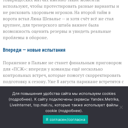
используют, чтобы протестировать разные варианты и
не рисковать здоровьем игроков. На второй тайм в
ворота встал Люка Шевалье — и хотя счёт всё же стал
крупнее, для тренерского штаба важнее была
возможность оценить резервы и увидеть реальные
проблемы в обороне.
Впереди — новые испытания
Поражение в Пальме не станет финальным приговором
для «ПСЖ»: впереди у команды ещё несколько
контрольных встреч, которые помогут скорректировать
подготовку к сезону. Уже 8 августа парижане встретятся с
«Манчестер Юнайтед» в Гётеборге — и этот матч станет
новой точкой отсчёта: там можно будет проверить,
Для повышения удобства сайта мы используем cookies
(
подробнее
). К сайту подключены сервисы Yandex.Metrika,
насколько быстро команда способна учиться на ошибках.
LiveInternet, top.mail.ru, которые также использует файлы
Для болельщиков такие игры — не столько про результат,
cookie (
подробнее
).
сколько про готовность команды к серьёзным турнирам,
где цена ошибки заметно выше.
Я согласен/согласна