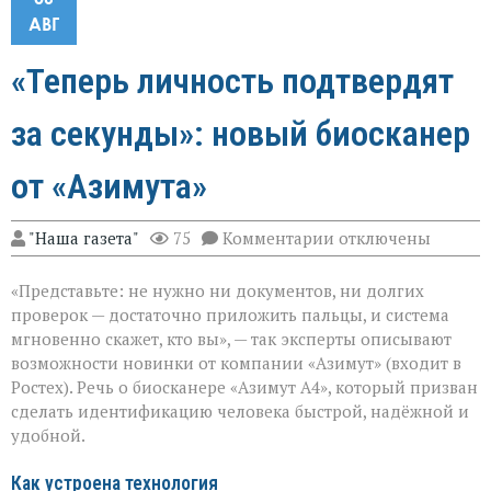
АВГ
«Теперь личность подтвердят
за секунды»: новый биосканер
от «Азимута»
к
"Наша газета"
75
Комментарии
отключены
записи
«Теперь
«Представьте: не нужно ни документов, ни долгих
личность
подтвердят
проверок — достаточно приложить пальцы, и система
за
мгновенно скажет, кто вы», — так эксперты описывают
секунды»:
возможности новинки от компании «Азимут» (входит в
новый
биосканер
Ростех). Речь о биосканере «Азимут А4», который призван
от
сделать идентификацию человека быстрой, надёжной и
«Азимута»
удобной.
Как устроена технология