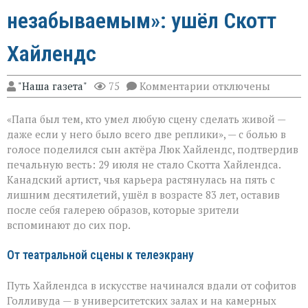
незабываемым»: ушёл Скотт
Хайлендс
к
"Наша газета"
75
Комментарии
отключены
записи
«Он
«Папа был тем, кто умел любую сцену сделать живой —
умел
делать
даже если у него было всего две реплики», — с болью в
второстепенное
голосе поделился сын актёра Люк Хайлендс, подтвердив
незабываемым»:
печальную весть: 29 июля не стало Скотта Хайлендса.
ушёл
Скотт
Канадский артист, чья карьера растянулась на пять с
Хайлендс
лишним десятилетий, ушёл в возрасте 83 лет, оставив
после себя галерею образов, которые зрители
вспоминают до сих пор.
От театральной сцены к телеэкрану
Путь Хайлендса в искусстве начинался вдали от софитов
Голливуда — в университетских залах и на камерных