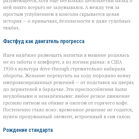
разумеющееся, хотя ещё несколько десятилетий назад о
ней никто всерьёз не задумывался. А между тем за
простым углублением в консоли скрывается целая
история — о привычках, безопасности и даже судебных
тяжбах.
Фастфуд как двигатель прогресса
Идея надёжно размещать напитки в машине родилась
не из заботы о комфорте, а из логики рынка: в США
1950‑х культура drive‑through стремительно набирала
обороты. Желание перекусить на ходу породило волну
импровизированных решений — от подставок на дверях
до держателей в бардачке. Эти приспособления были
неудобными и ненадёжными: любое резкое движение
грозило пятном на обивке и ожогом от горячего кофе.
Постепенно стало ясно: временное решение не годится,
нужен продуманный элемент, встроенный в сам салон.
Рождение стандарта