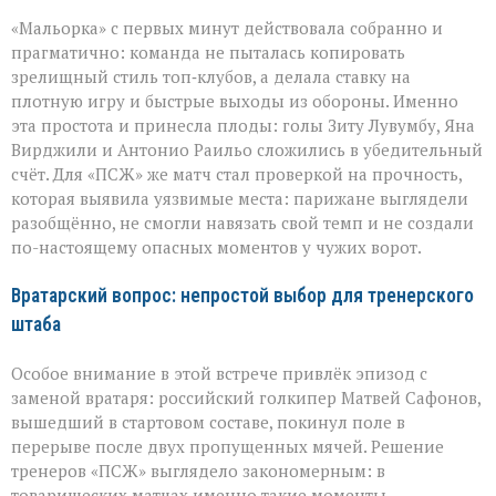
«Мальорка» с первых минут действовала собранно и
прагматично: команда не пыталась копировать
зрелищный стиль топ‑клубов, а делала ставку на
плотную игру и быстрые выходы из обороны. Именно
эта простота и принесла плоды: голы Зиту Лувумбу, Яна
Вирджили и Антонио Раильо сложились в убедительный
счёт. Для «ПСЖ» же матч стал проверкой на прочность,
которая выявила уязвимые места: парижане выглядели
разобщённо, не смогли навязать свой темп и не создали
по-настоящему опасных моментов у чужих ворот.
Вратарский вопрос: непростой выбор для тренерского
штаба
Особое внимание в этой встрече привлёк эпизод с
заменой вратаря: российский голкипер Матвей Сафонов,
вышедший в стартовом составе, покинул поле в
перерыве после двух пропущенных мячей. Решение
тренеров «ПСЖ» выглядело закономерным: в
товарищеских матчах именно такие моменты