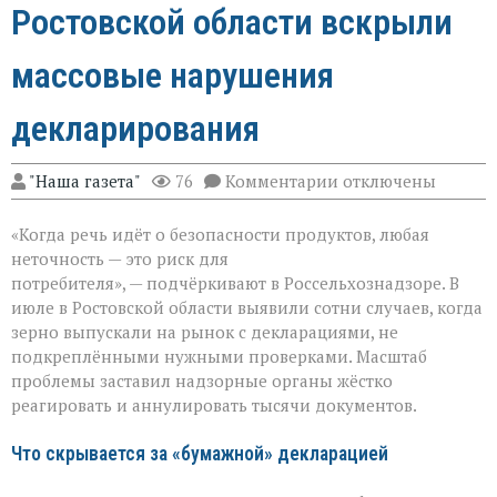
Ростовской области вскрыли
массовые нарушения
декларирования
к
"Наша газета"
76
Комментарии
отключены
записи
Зерно
«Когда речь идёт о безопасности продуктов, любая
под
прицелом:
неточность — это риск для
в
потребителя», — подчёркивают в Россельхознадзоре. В
Ростовской
июле в Ростовской области выявили сотни случаев, когда
области
вскрыли
зерно выпускали на рынок с декларациями, не
массовые
подкреплёнными нужными проверками. Масштаб
нарушения
проблемы заставил надзорные органы жёстко
декларирования
реагировать и аннулировать тысячи документов.
Что скрывается за «бумажной» декларацией