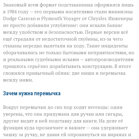
Знакомый всем формат подстаканника оформился лишь
в 1984 году — его первыми носителями стали минивэны
Dodge Caravan и Plymouth Voyager от Chrysler. Инженеры
не просто добавили углубление: они искали баланс
между удобством и безопасностью. Первые версии всё
ещё страдали от недостаточной глубины, из‑за чего
стаканы нередко вылетали на ходу. Такие инциденты
оборачивались не только бытовыми неприятностями, но
и реальными судебными исками — автопроизводителям
пришлось серьёзно дорабатывать конструкцию. В итоге
сложился привычный облик: две ниши и перемычка
между ними.
Зачем нужна перемычка
Вокруг перемычки до сих пор ходят легенды: одни
уверены, что она придумана для ручки или сигары,
другие видят в ней подставку для книги. На деле её
функция куда прозаичнее и важнее — она удерживает
чашку за ручку, не давая ей опрокинуться на виражах и