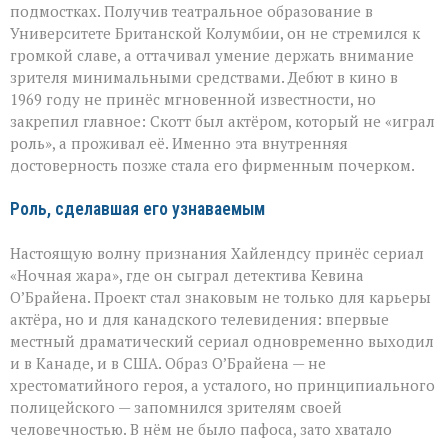
подмостках. Получив театральное образование в
Университете Британской Колумбии, он не стремился к
громкой славе, а оттачивал умение держать внимание
зрителя минимальными средствами. Дебют в кино в
1969 году не принёс мгновенной известности, но
закрепил главное: Скотт был актёром, который не «играл
роль», а проживал её. Именно эта внутренняя
достоверность позже стала его фирменным почерком.
Роль, сделавшая его узнаваемым
Настоящую волну признания Хайлендсу принёс сериал
«Ночная жара», где он сыграл детектива Кевина
О’Брайена. Проект стал знаковым не только для карьеры
актёра, но и для канадского телевидения: впервые
местный драматический сериал одновременно выходил
и в Канаде, и в США. Образ О’Брайена — не
хрестоматийного героя, а усталого, но принципиального
полицейского — запомнился зрителям своей
человечностью. В нём не было пафоса, зато хватало