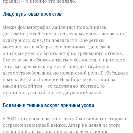
правды — и именно это цепляло.
Лицо культовых проектов
Позже фильмография Хайлендса пополнилась
десятками ролей, многие из которых стали частью поп-
культурного кода. Он появлялся в «Секретных
материалах» и «Сверхъестественном», где даже в
эпизодах умел добавить истории тревожного оттенка.
Его участие в «Фарго» в третьем сезоне стало примером
того, как зрелый актёр может придать глубину и
весомость небольшой, но поворотной роли. В «Звёздных
вратах: SG‑1» и «Полиции Нью‑Йорка» он всякий раз
находил свой тон — то сдержанно-жёсткий, то
иронично-усталый, но всегда убедительный.
Болезнь и тишина вокруг причины ухода
В 2021 году стало известно, что у Скотта диагностирован
острый миелоидный лейкоз. Актёр не делал из этого
публичной драмы, предпочитая беречь личное