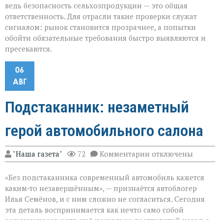
ведь безопасность сельхозпродукции — это общая
ответственность. Для отрасли такие проверки служат
сигналом: рынок становится прозрачнее, а попытки
обойти обязательные требования быстро выявляются и
пресекаются.
06
АВГ
Подстаканник: незаметный
герой автомобильного салона
к
"Наша газета"
72
Комментарии
отключены
записи
Подстаканник:
«Без подстаканника современный автомобиль кажется
незаметный
герой
каким‑то незавершённым», — признаётся автоблогер
автомобильного
Илья Семёнов, и с ним сложно не согласиться. Сегодня
салона
эта деталь воспринимается как нечто само собой