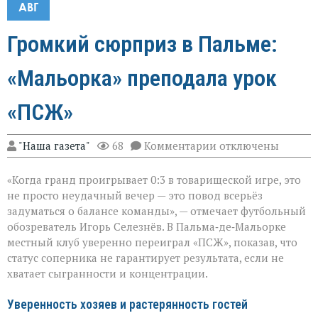
АВГ
Громкий сюрприз в Пальме:
«Мальорка» преподала урок
«ПСЖ»
к
"Наша газета"
68
Комментарии
отключены
записи
Громкий
«Когда гранд проигрывает 0:3 в товарищеской игре, это
сюрприз
в
не просто неудачный вечер — это повод всерьёз
Пальме:
задуматься о балансе команды», — отмечает футбольный
«Мальорка»
обозреватель Игорь Селезнёв. В Пальма‑де‑Мальорке
преподала
урок
местный клуб уверенно переиграл «ПСЖ», показав, что
«ПСЖ»
статус соперника не гарантирует результата, если не
хватает сыгранности и концентрации.
Уверенность хозяев и растерянность гостей