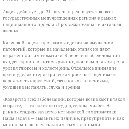
диспансеризации
для
Акция действует до 21 августа и реализуется во всех
людей
«серебряного»
государственных медучреждениях региона в рамках
возраста
национального проекта «Продолжительная и активная
жизнь».
Ключевой акцент программы сделан на выявлении
патологий, которые на начальных этапах не дают
выраженной симптоматики. В перечень обследований
входят кардио‑ и ангиоскрининг, анализы для контроля
уровня глюкозы и холестерина. Отдельное внимание
врачи уделяют гериатрическим рискам — оценивают
вероятность нарушений, связанных с падениями,
ухудшением памяти, слуха и зрения.
«Коварство всех заболеваний, которые возникают в таком
возрасте, — это болезни сосудов, сердца, диабет. На
ранних стадиях зачастую нет никакой симптоматики.
Наша задача — выявить их наличие, предупредить и как
можно раньше начать заниматься с данными