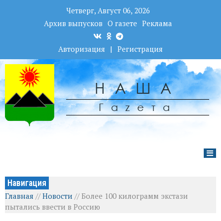
Четверг, Август 06, 2026
Архив выпусков
О газете
Реклама
Авторизация
|
Регистрация
НАША
Гаzета
Навигация
Главная
//
Новости
//
Более 100 килограмм экстази
пытались ввести в Россию