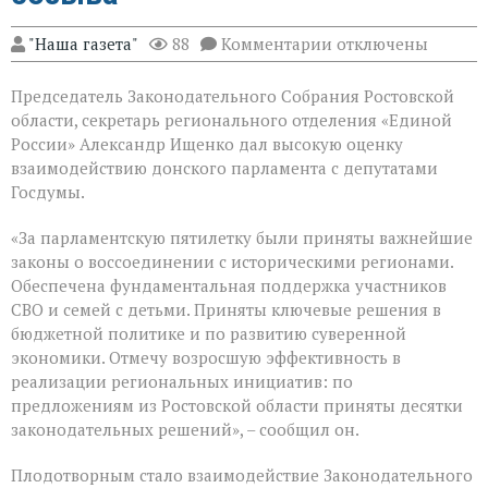
к
"Наша газета"
88
Комментарии
отключены
записи
В
Председатель Законодательного Собрания Ростовской
Государственной
Думе
области, секретарь регионального отделения «Единой
России
России» Александр Ищенко дал высокую оценку
состоялось
взаимодействию донского парламента с депутатами
заключительное
пленарное
Госдумы.
заседание
весенней
«За парламентскую пятилетку были приняты важнейшие
сессии,
законы о воссоединении с историческими регионами.
ставшее
последним
Обеспечена фундаментальная поддержка участников
для
СВО и семей с детьми. Приняты ключевые решения в
VIII
бюджетной политике и по развитию суверенной
созыва
экономики. Отмечу возросшую эффективность в
реализации региональных инициатив: по
предложениям из Ростовской области приняты десятки
законодательных решений», – сообщил он.
Плодотворным стало взаимодействие Законодательного