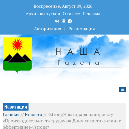
Воскресенье, Август 09, 2026
Архив выпусков
О газете
Реклама
Авторизация
|
Регистрация
НАША
Гаzета
Навигация
Главная
//
Новости
//
<strong>Благодаря нацпроекту
«Производительность труда» на Дону логистика станет
эффективнее</strong>