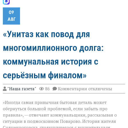
09
АВГ
«Унитаз как повод для
многомиллионного долга:
коммунальная история с
серьёзным финалом»
к
"Наша газета"
86
Комментарии
отключены
записи
«Унитаз
«Иногда самая привычная бытовая деталь может
как
повод
обернуться большой проблемой, если забыть про
для
правила», — отмечают коммунальщики, рассказывая о
многомиллионног
ситуации в подмосковном Поварово. История жителя
долга:
коммунальная
Солнечногорска, столкнувшегося с внушительным