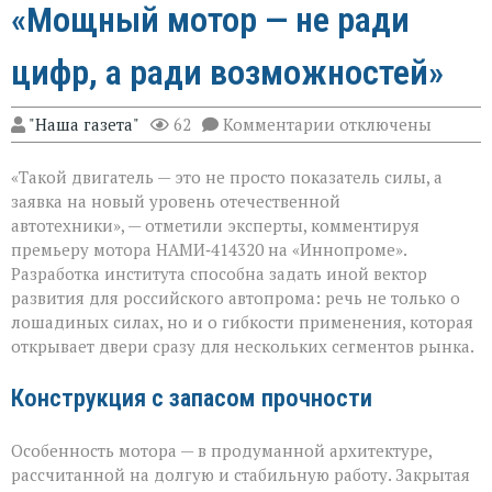
«Мощный мотор — не ради
цифр, а ради возможностей»
к
"Наша газета"
62
Комментарии
отключены
записи
«Мощный
«Такой двигатель — это не просто показатель силы, а
мотор — не
ради
заявка на новый уровень отечественной
цифр,
автотехники», — отметили эксперты, комментируя
а
премьеру мотора НАМИ‑414320 на «Иннопроме».
ради
возможностей»
Разработка института способна задать иной вектор
развития для российского автопрома: речь не только о
лошадиных силах, но и о гибкости применения, которая
открывает двери сразу для нескольких сегментов рынка.
Конструкция с запасом прочности
Особенность мотора — в продуманной архитектуре,
рассчитанной на долгую и стабильную работу. Закрытая