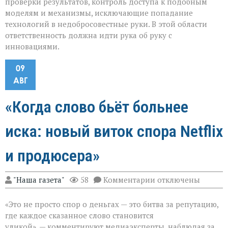
проверки результатов, контроль доступа к подобным
моделям и механизмы, исключающие попадание
технологий в недобросовестные руки. В этой области
ответственность должна идти рука об руку с
инновациями.
09
АВГ
«Когда слово бьёт больнее
иска: новый виток спора Netflix
и продюсера»
к
"Наша газета"
58
Комментарии
отключены
записи
«Когда
«Это не просто спор о деньгах — это битва за репутацию,
слово
бьёт
где каждое сказанное слово становится
больнее
уликой», — комментируют медиаэксперты, наблюдая за