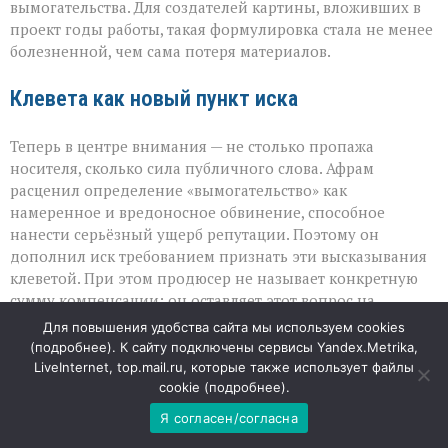
вымогательства. Для создателей картины, вложивших в
проект годы работы, такая формулировка стала не менее
болезненной, чем сама потеря материалов.
Клевета как новый пункт иска
Теперь в центре внимания — не столько пропажа
носителя, сколько сила публичного слова. Афрам
расценил определение «вымогательство» как
намеренное и вредоносное обвинение, способное
нанести серьёзный ущерб репутации. Поэтому он
дополнил иск требованием признать эти высказывания
клеветой. При этом продюсер не называет конкретную
сумму компенсации: он оставляет этот вопрос на
усмотрение суда, подчёркивая, что важнее восстановить
Для повышения удобства сайта мы используем cookies
справедливость и показать, что крупные игроки не могут
(
подробнее
). К сайту подключены сервисы Yandex.Metrika,
безнаказанно ставить под сомнение честность
LiveInternet, top.mail.ru, которые также использует файлы
партнёров.
cookie (
подробнее
).
Я согласен/согласна
Проект мечты под ударом