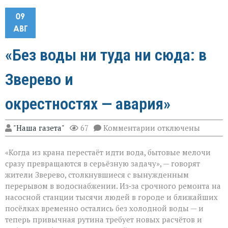
09
АВГ
«Без воды ни туда ни сюда: в
Зверево и
окрестностях — авария»
к
"Наша газета"
67
Комментарии
отключены
записи
«Без
«Когда из крана перестаёт идти вода, бытовые мелочи
воды
ни
сразу превращаются в серьёзную задачу», — говорят
туда
жители Зверево, столкнувшиеся с вынужденным
ни
перерывом в водоснабжении. Из‑за срочного ремонта на
сюда:
в
насосной станции тысячи людей в городе и ближайших
Зверево
посёлках временно остались без холодной воды — и
и
теперь привычная рутина требует новых расчётов и
окрестностях — ава