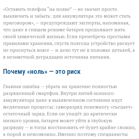
Батарея
«Оставить телефон “на полке” — не значит просто
скажет
спасибо:
выключить и забыть: для аккумулятора это может стать
правила
приговором», — предупреждают эксперты, напоминая,
хранения
что даже в спящем режиме батарея продолжает жить
гаджета
своей химической жизнью. Если пренебречь простыми
правилами хранения, спустя полгода устройство рискует
не проснуться вовсе — и дело тут не в поломке деталей, а
в незаметной деградации источника питания.
Почему «ноль» — это риск
Главная ошибка — убрать на хранение полностью
разряженный смартфон. Внутри литий‑ионного
аккумулятора даже в выключенном состоянии идут
медленные процессы: саморазряд понемногу «съедает»
остаточный заряд. Если он упадёт до критически
низкого уровня, батарея может уйти в глубокую
разрядку — и тогда восстановить её будет крайне сложно,
а порой и невозможно. Именно поэтому специалисты