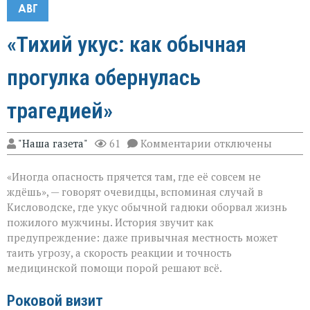
АВГ
«Тихий укус: как обычная
прогулка обернулась
трагедией»
к
"Наша газета"
61
Комментарии
отключены
записи
«Тихий
«Иногда опасность прячется там, где её совсем не
укус:
как
ждёшь», — говорят очевидцы, вспоминая случай в
обычная
Кисловодске, где укус обычной гадюки оборвал жизнь
прогулка
пожилого мужчины. История звучит как
обернулась
трагедией»
предупреждение: даже привычная местность может
таить угрозу, а скорость реакции и точность
медицинской помощи порой решают всё.
Роковой визит