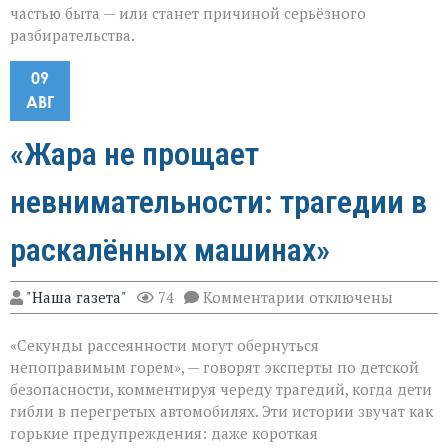
частью быта — или станет причиной серьёзного
разбирательства.
09
АВГ
«Жара не прощает
невнимательности: трагедии в
раскалённых машинах»
к
"Наша газета"
74
Комментарии
отключены
записи
«Жара
«Секунды рассеянности могут обернуться
не
прощает
непоправимым горем», — говорят эксперты по детской
невнимательности
безопасности, комментируя череду трагедий, когда дети
трагедии
гибли в перегретых автомобилях. Эти истории звучат как
в
раскалённых
горькие предупреждения: даже короткая