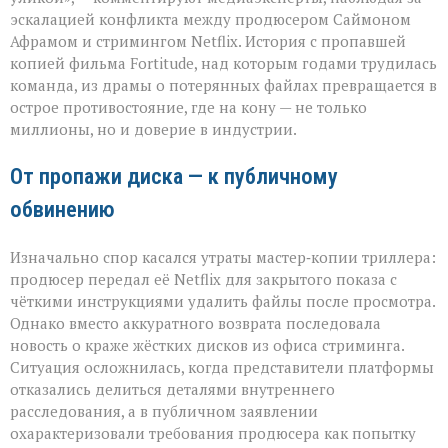
иска:
эскалацией конфликта между продюсером Саймоном
новый
виток
Афрамом и стримингом Netflix. История с пропавшей
спора
копией фильма Fortitude, над которым годами трудилась
Netflix
команда, из драмы о потерянных файлах превращается в
и
острое противостояние, где на кону — не только
продюсера»
миллионы, но и доверие в индустрии.
От пропажи диска — к публичному
обвинению
Изначально спор касался утраты мастер‑копии триллера:
продюсер передал её Netflix для закрытого показа с
чёткими инструкциями удалить файлы после просмотра.
Однако вместо аккуратного возврата последовала
новость о краже жёстких дисков из офиса стриминга.
Ситуация осложнилась, когда представители платформы
отказались делиться деталями внутреннего
расследования, а в публичном заявлении
охарактеризовали требования продюсера как попытку