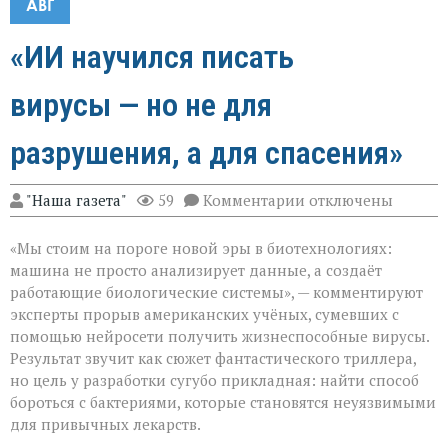
АВГ
«ИИ научился писать
вирусы — но не для
разрушения, а для спасения»
к
"Наша газета"
59
Комментарии
отключены
записи
«ИИ
«Мы стоим на пороге новой эры в биотехнологиях:
научился
писать
машина не просто анализирует данные, а создаёт
вирусы — но
работающие биологические системы», — комментируют
не
эксперты прорыв американских учёных, сумевших с
для
разрушения,
помощью нейросети получить жизнеспособные вирусы.
а
Результат звучит как сюжет фантастического триллера,
для
но цель у разработки сугубо прикладная: найти способ
спасения»
бороться с бактериями, которые становятся неуязвимыми
для привычных лекарств.