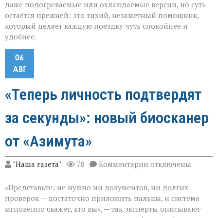
даже подогреваемые или охлаждаемые версии, но суть
остаётся прежней: это тихий, незаметный помощник,
который делает каждую поездку чуть спокойнее и
удобнее.
06
АВГ
«Теперь личность подтвердят
за секунды»: новый биосканер
от «Азимута»
к
"Наша газета"
78
Комментарии
отключены
записи
«Теперь
«Представьте: не нужно ни документов, ни долгих
личность
подтвердят
проверок — достаточно приложить пальцы, и система
за
мгновенно скажет, кто вы», — так эксперты описывают
секунды»: