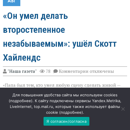
АВГ
«Он умел делать
второстепенное
незабываемым»: ушёл Скотт
Хайлендс
к
"Наша газета"
78
Комментарии
отключены
записи
«Он
«Папа был тем, кто умел любую сцену сделать живой —
умел
делать
даже если у него было всего две реплики», — с болью в
второстепенное
Для повышения удобства сайта мы используем cookies
голосе поделился сын актёра Люк Хайлендс, подтвердив
незабываемым»:
(
подробнее
). К сайту подключены сервисы Yandex.Metrika,
печальную весть: 29 июля не стало Скотта Хайлендса.
ушёл
LiveInternet, top.mail.ru, которые также использует файлы
Скотт
Канадский артист, чья карьера растянулась на пять с
cookie (
подробнее
).
Хайлендс
лишним десятилетий, ушёл в возрасте 83 лет, оставив
Я согласен/согласна
после себя галерею образов, которые зрители
вспоминают до сих пор.