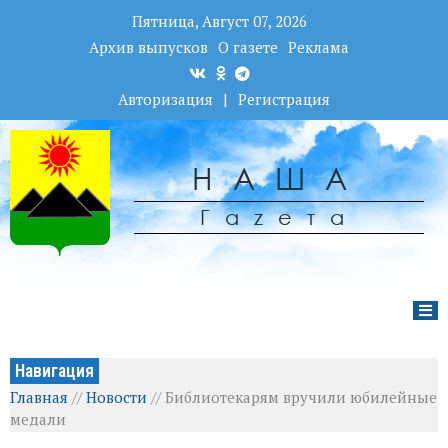
Пятница, Август 07, 2026
Архив выпусков
О газете
Реклама
Авторизация
|
Регистрация
НАША
Гаzета
Навигация
Главная
//
Новости
//
Библиотекарям вручили юбилейные
медали