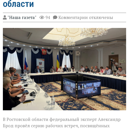
области
к
"Наша газета"
94
Комментарии
отключены
записи
Эксперт
Александр
Брод
высоко
оценил
подготовку
наблюдателей
в
Ростовской
области
В Ростовской области федеральный эксперт Александр
Брод провёл серию рабочих встреч, посвящённых