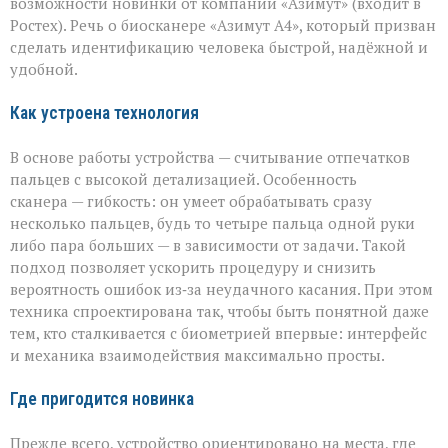
возможности новинки от компании «Азимут» (входит в
новый
биосканер
Ростех). Речь о биосканере «Азимут А4», который призван
от
сделать идентификацию человека быстрой, надёжной и
«Азимута»
удобной.
Как устроена технология
В основе работы устройства — считывание отпечатков
пальцев с высокой детализацией. Особенность
сканера — гибкость: он умеет обрабатывать сразу
несколько пальцев, будь то четыре пальца одной руки
либо пара больших — в зависимости от задачи. Такой
подход позволяет ускорить процедуру и снизить
вероятность ошибок из‑за неудачного касания. При этом
техника спроектирована так, чтобы быть понятной даже
тем, кто сталкивается с биометрией впервые: интерфейс
и механика взаимодействия максимально просты.
Где пригодится новинка
Прежде всего, устройство ориентировано на места, где