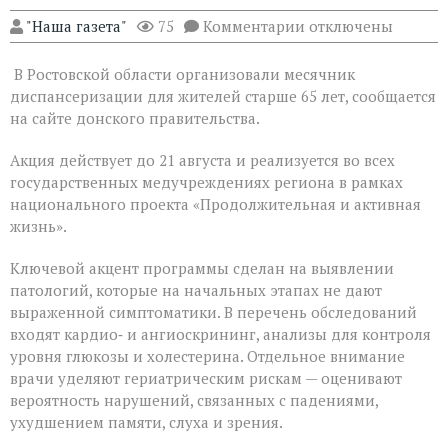
к
"Наша газета"
75
Комментарии
отключены
записи
На
В Ростовской области организовали месячник
Дону
проходит
диспансеризации для жителей старше 65 лет, сообщается
месячник
на сайте донского правительства.
диспансеризации
для
Акция действует до 21 августа и реализуется во всех
людей
«серебряного»
государственных медучреждениях региона в рамках
возраста
национального проекта «Продолжительная и активная
жизнь».
Ключевой акцент программы сделан на выявлении
патологий, которые на начальных этапах не дают
выраженной симптоматики. В перечень обследований
входят кардио‑ и ангиоскрининг, анализы для контроля
уровня глюкозы и холестерина. Отдельное внимание
врачи уделяют гериатрическим рискам — оценивают
вероятность нарушений, связанных с падениями,
ухудшением памяти, слуха и зрения.