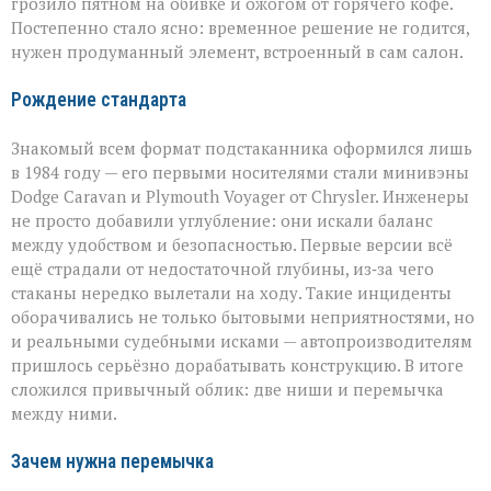
грозило пятном на обивке и ожогом от горячего кофе.
Постепенно стало ясно: временное решение не годится,
нужен продуманный элемент, встроенный в сам салон.
Рождение стандарта
Знакомый всем формат подстаканника оформился лишь
в 1984 году — его первыми носителями стали минивэны
Dodge Caravan и Plymouth Voyager от Chrysler. Инженеры
не просто добавили углубление: они искали баланс
между удобством и безопасностью. Первые версии всё
ещё страдали от недостаточной глубины, из‑за чего
стаканы нередко вылетали на ходу. Такие инциденты
оборачивались не только бытовыми неприятностями, но
и реальными судебными исками — автопроизводителям
пришлось серьёзно дорабатывать конструкцию. В итоге
сложился привычный облик: две ниши и перемычка
между ними.
Зачем нужна перемычка