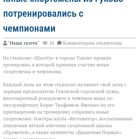
потренировались с
чемпионами
к
"Наша газета"
24
Комментарии
отключены
записи
Юные
На стадионе «Шахтёр» в городе Гуково прошла
спортсмены
из
тренировка, в которой приняли участие юные
Гуково
спортсмены и чемпионы.
потренировались
с
Каждый день на этом стадионе начинает свой день с
чемпионами
зарядки председатель Гуковской городской думы,
многократный рекордсмен и чемпион мира по
пауэрлифтингу Борис Трофимов. Именно по его
приглашению на тренировку собрались юные
спортсмены: боксёры клуба «Мотиватор», воспитанники
отделения лёгкой атлетики спортивной школы
«Прометей», а также активисты «Движения Первых»