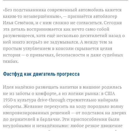
записи
Подстаканник:
«Без подстаканника современный автомобиль кажется
незаметный
герой
каким‑то незавершённым», — признаётся автоблогер
автомобильного
Илья Семёнов, и с ним сложно не согласиться. Сегодня
салона
эта деталь воспринимается как нечто само собой
разумеющееся, хотя ещё несколько десятилетий назад о
ней никто всерьёз не задумывался. А между тем за
простым углублением в консоли скрывается целая
история — о привычках, безопасности и даже судебных
тяжбах.
Фастфуд как двигатель прогресса
Идея надёжно размещать напитки в машине родилась
не из заботы о комфорте, а из логики рынка: в США
1950‑х культура drive‑through стремительно набирала
обороты. Желание перекусить на ходу породило волну
импровизированных решений — от подставок на дверях
до держателей в бардачке. Эти приспособления были
неудобными и ненадёжными: любое резкое движение