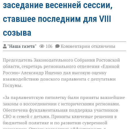
заседание весенней сессии,
ставшее последним для VIII
созыва
к
"Наша газета"
106
Комментарии
отключены
записи
В
Председатель Законодательного Собрания Ростовской
Государственной
Думе
области, секретарь регионального отделения «Единой
России
России» Александр Ищенко дал высокую оценку
состоялось
взаимодействию донского парламента с депутатами
заключительное
пленарное
Госдумы.
заседание
весенней
«За парламентскую пятилетку были приняты важнейшие
сессии,
законы о воссоединении с историческими регионами.
ставшее
последним
Обеспечена фундаментальная поддержка участников
для
СВО и семей с детьми. Приняты ключевые решения в
VIII
бюджетной политике и по развитию суверенной
созыва