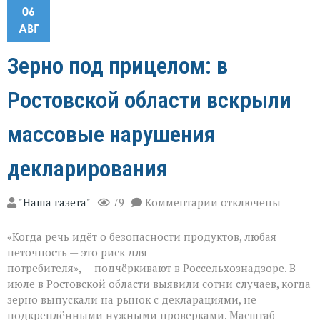
06
АВГ
Зерно под прицелом: в
Ростовской области вскрыли
массовые нарушения
декларирования
к
"Наша газета"
79
Комментарии
отключены
записи
Зерно
«Когда речь идёт о безопасности продуктов, любая
под
прицелом:
неточность — это риск для
в
потребителя», — подчёркивают в Россельхознадзоре. В
Ростовской
июле в Ростовской области выявили сотни случаев, когда
области
вскрыли
зерно выпускали на рынок с декларациями, не
массовые
подкреплёнными нужными проверками. Масштаб