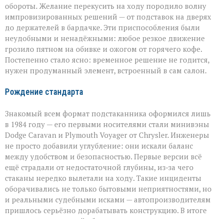
обороты. Желание перекусить на ходу породило волну
импровизированных решений — от подставок на дверях
до держателей в бардачке. Эти приспособления были
неудобными и ненадёжными: любое резкое движение
грозило пятном на обивке и ожогом от горячего кофе.
Постепенно стало ясно: временное решение не годится,
нужен продуманный элемент, встроенный в сам салон.
Рождение стандарта
Знакомый всем формат подстаканника оформился лишь
в 1984 году — его первыми носителями стали минивэны
Dodge Caravan и Plymouth Voyager от Chrysler. Инженеры
не просто добавили углубление: они искали баланс
между удобством и безопасностью. Первые версии всё
ещё страдали от недостаточной глубины, из‑за чего
стаканы нередко вылетали на ходу. Такие инциденты
оборачивались не только бытовыми неприятностями, но
и реальными судебными исками — автопроизводителям
пришлось серьёзно дорабатывать конструкцию. В итоге