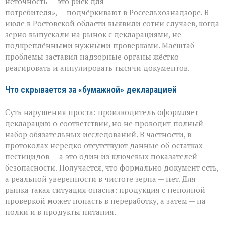
неточность — это риск для
в
потребителя», — подчёркивают в Россельхознадзоре. В
Ростовской
июле в Ростовской области выявили сотни случаев, когда
области
вскрыли
зерно выпускали на рынок с декларациями, не
массовые
подкреплёнными нужными проверками. Масштаб
нарушения
проблемы заставил надзорные органы жёстко
декларирования
реагировать и аннулировать тысячи документов.
Что скрывается за «бумажной» декларацией
Суть нарушения проста: производитель оформляет
декларацию о соответствии, но не проводит полный
набор обязательных исследований. В частности, в
протоколах нередко отсутствуют данные об остатках
пестицидов — а это один из ключевых показателей
безопасности. Получается, что формально документ есть,
а реальной уверенности в чистоте зерна — нет. Для
рынка такая ситуация опасна: продукция с неполной
проверкой может попасть в переработку, а затем — на
полки и в продукты питания.