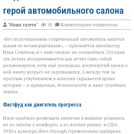
герой автомобильного салона
к
"Наша газета"
58
Комментарии
отключены
записи
Подстаканник:
«Без подстаканника современный автомобиль кажется
незаметный
герой
каким‑то незавершённым», — признаётся автоблогер
автомобильного
Илья Семёнов, и с ним сложно не согласиться. Сегодня
салона
эта деталь воспринимается как нечто само собой
разумеющееся, хотя ещё несколько десятилетий назад о
ней никто всерьёз не задумывался. А между тем за
простым углублением в консоли скрывается целая
история — о привычках, безопасности и даже судебных
тяжбах.
Фастфуд как двигатель прогресса
Идея надёжно размещать напитки в машине родилась
не из заботы о комфорте, а из логики рынка: в США
1950‑х культура drive‑through стремительно набирала