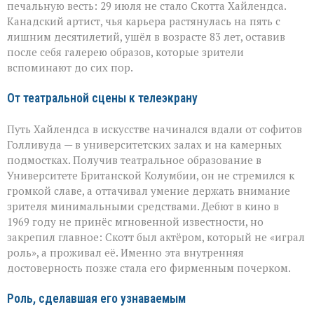
печальную весть: 29 июля не стало Скотта Хайлендса.
ушёл
Скотт
Канадский артист, чья карьера растянулась на пять с
Хайлендс
лишним десятилетий, ушёл в возрасте 83 лет, оставив
после себя галерею образов, которые зрители
вспоминают до сих пор.
От театральной сцены к телеэкрану
Путь Хайлендса в искусстве начинался вдали от софитов
Голливуда — в университетских залах и на камерных
подмостках. Получив театральное образование в
Университете Британской Колумбии, он не стремился к
громкой славе, а оттачивал умение держать внимание
зрителя минимальными средствами. Дебют в кино в
1969 году не принёс мгновенной известности, но
закрепил главное: Скотт был актёром, который не «играл
роль», а проживал её. Именно эта внутренняя
достоверность позже стала его фирменным почерком.
Роль, сделавшая его узнаваемым