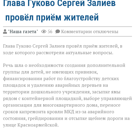
Глава Гуково Сергей Залиев
провёл приём жителей
к
"Наша газета"
56
Комментарии
отключены
записи
Глава
Глава Гуково Сергей Залиев провёл приём жителей, в
Гуково
Сергей
ходе которого рассмотрели актуальные вопросы.
Залиев
провёл
Речь шла о необходимости создания дополнительной
приём
группы для детей, не имеющих прививок,
жителей
финансировании работ по благоустройству детских
площадок и удалению аварийных деревьев на
территории дошкольного учреждения, засыпке ямы
рядом с контейнерной площадкой, выборе управляющей
организации для многоквартирного дома, переносе
сроков капремонта кровли МКД из‑за аварийного
состояния, грейдировании и отсыпке щебнем дороги на
улице Красноармейской.