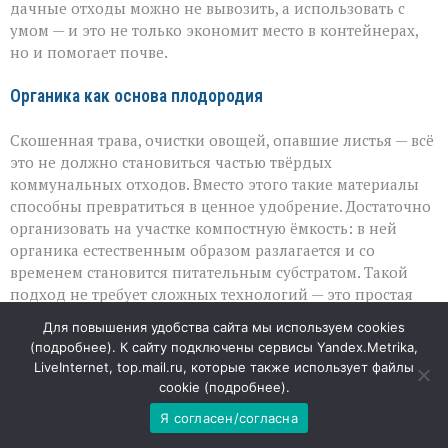
дачные отходы можно не вывозить, а использовать с
умом — и это не только экономит место в контейнерах,
но и помогает почве.
Органика как основа плодородия
Скошенная трава, очистки овощей, опавшие листья — всё
это не должно становиться частью твёрдых
коммунальных отходов. Вместо этого такие материалы
способны превратиться в ценное удобрение. Достаточно
организовать на участке компостную ёмкость: в ней
органика естественным образом разлагается и со
временем становится питательным субстратом. Такой
подход не требует сложных технологий — это простая
практика, которая одновременно снижает нагрузку на
Для повышения удобства сайта мы используем cookies
систему вывоза мусора и даёт дачникам бесплатный
(
подробнее
). К сайту подключены сервисы Yandex.Metrika,
ресурс для грядок.
LiveInternet, top.mail.ru, которые также использует файлы
cookie (
подробнее
).
Ветки — не балласт, а защита почвы
Я согласен/согласна
Крупные растительные остатки, вроде веток после