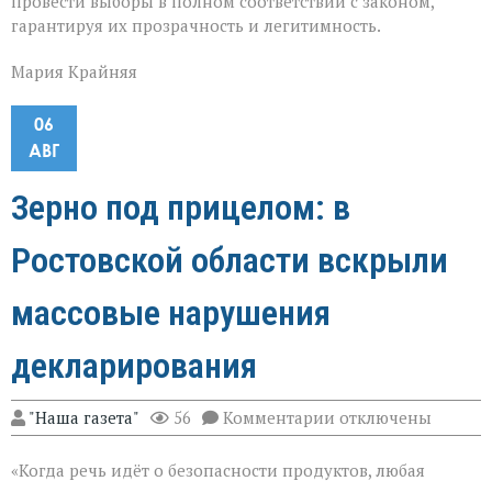
провести выборы в полном соответствии с законом,
гарантируя их прозрачность и легитимность.
Мария Крайняя
06
АВГ
Зерно под прицелом: в
Ростовской области вскрыли
массовые нарушения
декларирования
к
"Наша газета"
56
Комментарии
отключены
записи
Зерно
«Когда речь идёт о безопасности продуктов, любая
под
прицелом: