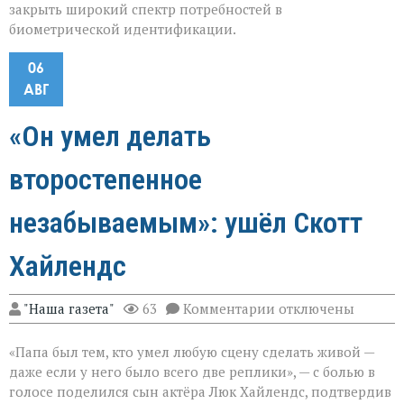
закрыть широкий спектр потребностей в
биометрической идентификации.
06
АВГ
«Он умел делать
второстепенное
незабываемым»: ушёл Скотт
Хайлендс
к
"Наша газета"
63
Комментарии
отключены
записи
«Он
«Папа был тем, кто умел любую сцену сделать живой —
умел
делать
даже если у него было всего две реплики», — с болью в
второстепенное
голосе поделился сын актёра Люк Хайлендс, подтвердив
незабываемым»: