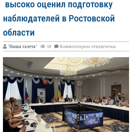
высоко оценил подготовку
наблюдателей в Ростовской
области
к
"Наша газета"
58
Комментарии
отключены
записи
Эксперт
Александр
Брод
высоко
оценил
подготовку
наблюдателей
в
Ростовской
области