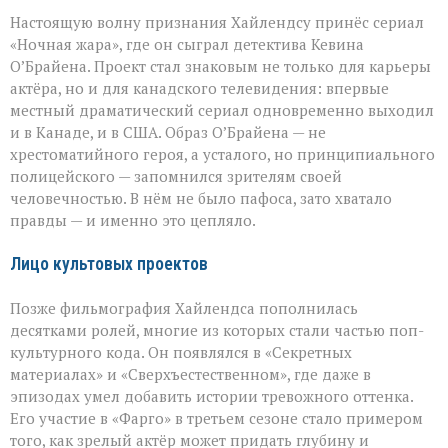
Настоящую волну признания Хайлендсу принёс сериал
«Ночная жара», где он сыграл детектива Кевина
О’Брайена. Проект стал знаковым не только для карьеры
актёра, но и для канадского телевидения: впервые
местный драматический сериал одновременно выходил
и в Канаде, и в США. Образ О’Брайена — не
хрестоматийного героя, а усталого, но принципиального
полицейского — запомнился зрителям своей
человечностью. В нём не было пафоса, зато хватало
правды — и именно это цепляло.
Лицо культовых проектов
Позже фильмография Хайлендса пополнилась
десятками ролей, многие из которых стали частью поп-
культурного кода. Он появлялся в «Секретных
материалах» и «Сверхъестественном», где даже в
эпизодах умел добавить истории тревожного оттенка.
Его участие в «Фарго» в третьем сезоне стало примером
того, как зрелый актёр может придать глубину и