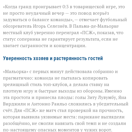
Громкий
«Когда гранд проигрывает 0:3 в товарищеской игре, это
сюрприз
в
не просто неудачный вечер — это повод всерьёз
Пальме:
задуматься о балансе команды», — отмечает футбольный
«Мальорка»
обозреватель Игорь Селезнёв. В Пальма‑де‑Мальорке
преподала
урок
местный клуб уверенно переиграл «ПСЖ», показав, что
«ПСЖ»
статус соперника не гарантирует результата, если не
хватает сыгранности и концентрации.
Уверенность хозяев и растерянность гостей
«Мальорка» с первых минут действовала собранно и
прагматично: команда не пыталась копировать
зрелищный стиль топ‑клубов, а делала ставку на
плотную игру и быстрые выходы из обороны. Именно
эта простота и принесла плоды: голы Зиту Лувумбу, Яна
Вирджили и Антонио Раильо сложились в убедительный
счёт. Для «ПСЖ» же матч стал проверкой на прочность,
которая выявила уязвимые места: парижане выглядели
разобщённо, не смогли навязать свой темп и не создали
по-настоящему опасных моментов у чужих ворот.