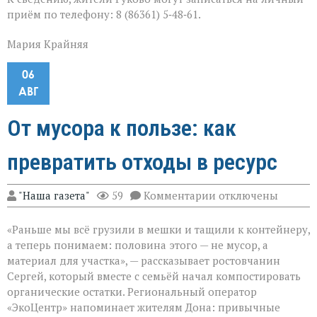
приём по телефону: 8 (86361) 5‑48‑61.
Мария Крайняя
06
АВГ
От мусора к пользе: как
превратить отходы в ресурс
к
"Наша газета"
59
Комментарии
отключены
записи
От
«Раньше мы всё грузили в мешки и тащили к контейнеру,
мусора
к
а теперь понимаем: половина этого — не мусор, а
пользе:
материал для участка», — рассказывает ростовчанин
как
Сергей, который вместе с семьёй начал компостировать
превратить
отходы
органические остатки. Региональный оператор
в
«ЭкоЦентр» напоминает жителям Дона: привычные
ресурс