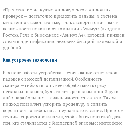
записи
«Теперь
«Представьте: не нужно ни документов, ни долгих
личность
подтвердят
проверок — достаточно приложить пальцы, и система
за
мгновенно скажет, кто вы», — так эксперты описывают
секунды»:
возможности новинки от компании «Азимут» (входит в
новый
биосканер
Ростех). Речь о биосканере «Азимут А4», который призван
от
сделать идентификацию человека быстрой, надёжной и
«Азимута»
удобной.
Как устроена технология
В основе работы устройства — считывание отпечатков
пальцев с высокой детализацией. Особенность
сканера — гибкость: он умеет обрабатывать сразу
несколько пальцев, будь то четыре пальца одной руки
либо пара больших — в зависимости от задачи. Такой
подход позволяет ускорить процедуру и снизить
вероятность ошибок из‑за неудачного касания. При этом
техника спроектирована так, чтобы быть понятной даже
тем, кто сталкивается с биометрией впервые: интерфейс