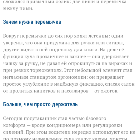
сложился привычный облик: две ниши и перемычка
между ними.
Зачем нужна перемычка
Вокруг перемычки до сих пор ходят легенды: одни
уверены, что она придумана для ручки или сигары,
другие видят в ней подставку для книги. На деле её
функция куда прозаичнее и важнее — она удерживает
чашку за ручку, не давая ей опрокинуться на виражах и
при резких торможениях. Этот небольшой элемент стал
негласным стандартом эргономики: он превращает
простое углубление в надёжную фиксацию, спасая салон
от пролитых напитков и пассажиров — от ожогов.
Больше, чем просто держатель
Сегодня подстаканник стал частью базового
комфорта — вроде кондиционера или регулировки
сидений. При этом водители нередко используют его не
по прямому назначению: туда кладут ключи, монеты,