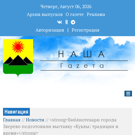
Четверг, Август 06, 2026
Архив выпусков
О газете
Реклама
Авторизация
|
Регистрация
НАША
Гаzета
Навигация
Главная
//
Новости
//
<strong>Библиотекари города
Зверево подготовили выставку «Куклы: традиции и
время»</strong>