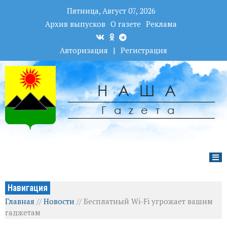
Пятница, Август 07, 2026
Архив выпусков
О газете
Реклама
Авторизация
|
Регистрация
НАША
Гаzета
Навигация
Главная
//
Новости
//
Бесплатный Wi-Fi угрожает вашим
гаджетам