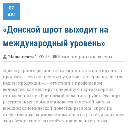
07
АВГ
«Донской шрот выходит на
международный уровень»
к
"Наша газета"
43
Комментарии
отключены
записи
«Донской
«Для аграрного региона каждая тонна экспортируемого
шрот
выходит
продукта — это не просто груз, а знак доверия к качеству
на
нашей продукции», — отметили в профильном
международный
ведомстве, комментируя очередную партию кормов,
уровень»
отправленных из Ростовской области за рубеж. Экспорт
растительных кормов становится заметной частью
внешнеэкономической повестки региона: спрос на
отечественные кормовые компоненты растёт, а контроль
за их безопасностью остаётся предельно строгим.