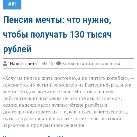
АВГ
Пенсия мечты: что нужно,
чтобы получать 130 тысяч
рублей
к
"Наша газета"
45
Комментарии
отключены
записи
Пенсия
«Хочу на пенсии жить достойно, а не считать копейки», —
мечты:
что
признаётся 45‑летний менеджер из Екатеринбурга, и эта
нужно,
мечта сегодня звучит всё чаще. Но чтобы пенсия
чтобы
действительно позволяла не экономить на главном,
получать
130
одних надежд мало: нужны чёткие расчёты и
тысяч
долгосрочная стратегия — и, как показывают эксперты,
рублей
путь к внушительной выплате лежит через высокий
заработок и продуманные решения.