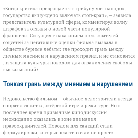
«Свобода
«Когда критика превращается в трибуну для нападок,
слова — не
безлимитный
государство вынуждено включать стоп‑кран», — заявила
тариф»:
представитель культурной сферы, комментируя волну
споры
штрафов за отзывы о новой части популярной
вокруг
отзывов
франшизы. Ситуация с наказанием пользователей
о
соцсетей за негативные оценки фильма вызвала в
кино
обществе бурные дебаты: где проходит грань между
личным мнением и нарушением правил, и не становится
ли защита культуры поводом для ограничения свободы
высказываний?
Тонкая грань между мнением и нарушением
Недовольство фильмом — обычное дело: зрители всегда
спорят о сюжетах, актёрской игре и режиссуре. Но в
последнее время привычные кинодискуссии
неожиданно оказались в зоне внимания
правоохранителей. Поводом для санкций стали
формулировки, которые власти сочли не просто