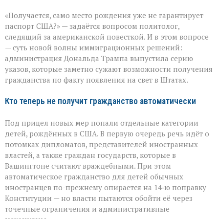
Трамп
«Получается, само место рождения уже не гарантирует
меняет
правила
паспорт США?» — задаётся вопросом политолог,
гражданства:
следящий за американской повесткой. И в этом вопросе
что
— суть новой волны иммиграционных решений:
теперь
с
администрация Дональда Трампа выпустила серию
правом
указов, которые заметно сужают возможности получения
по
гражданства по факту появления на свет в Штатах.
рождению
Кто теперь не получит гражданство автоматически
Под прицел новых мер попали отдельные категории
детей, рождённых в США. В первую очередь речь идёт о
потомках дипломатов, представителей иностранных
властей, а также граждан государств, которые в
Вашингтоне считают враждебными. При этом
автоматическое гражданство для детей обычных
иностранцев по-прежнему опирается на 14‑ю поправку
Конституции — но власти пытаются обойти её через
точечные ограничения и административные