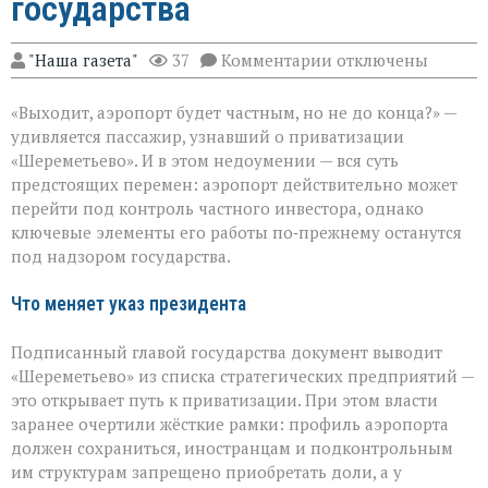
государства
к
"Наша газета"
37
Комментарии
отключены
записи
«Шереметьево»:
«Выходит, аэропорт будет частным, но не до конца?» —
что
уйдёт
удивляется пассажир, узнавший о приватизации
в
«Шереметьево». И в этом недоумении — вся суть
частные
предстоящих перемен: аэропорт действительно может
руки,
а
перейти под контроль частного инвестора, однако
что
ключевые элементы его работы по‑прежнему останутся
останется
под надзором государства.
у
государства
Что меняет указ президента
Подписанный главой государства документ выводит
«Шереметьево» из списка стратегических предприятий —
это открывает путь к приватизации. При этом власти
заранее очертили жёсткие рамки: профиль аэропорта
должен сохраниться, иностранцам и подконтрольным
им структурам запрещено приобретать доли, а у