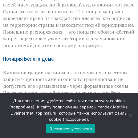
своей инаугурации, но Верховный суд отклонил тот указ.
Судьи фактически напомнили: 14‑я поправка прямо
закрепляет право на гражданство для всех, кто родился
на территории страны и находится под её юрисдикцией.
Нынешние распоряжения — это попытка обойти жёсткий
запрет через более узкие категории и делегирование
полномочий, не отменяя норму напрямую.
Позиция Белого дома
В администрации настаивают, что меры нужны, чтобы
защитить ценность американского гражданства и не
допустить его «размывания» через формальные схемы.
Пресс‑секретарь подчёркивает: президент остаётся
твёрдо убеждён в необходимости сохранять баланс
Для повышения удобства сайта мы используем cookies
между гостеприимством и строгим соблюдением
(
подробнее
). К сайту подключены сервисы Yandex.Metrika,
законов. При этом критики видят в этих шагах
LiveInternet, top.mail.ru, которые также использует файлы
cookie (
подробнее
).
политический сигнал: акцент на жёстком контроле
миграции остаётся одним из главных элементов
Я согласен/согласна
повестки, даже если путь к масштабным изменениям