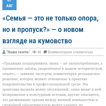
07
АВГ
«Семья — это не только опора,
но и пропуск?» — о новом
взгляде на кумовство
к
"Наша газета"
48
Комментарии
отключены
записи
«Семья — это
«Традиция поддерживать своих — не злоупотребление, а
не
только
проявление заботы, укоренённое в нашем историческом
опора,
опыте», — заявили эксперты, комментируя резонансное
но
решение, которое меняет отношение к практике
и
пропуск?» — о
покровительства в профессиональной среде. Эта
новом
трактовка вызвала волну обсуждений: одни видят в ней
взгляде
возвращение к культурным истокам, другие опасаются,
на
что размывание границ между личной лояльностью и
кумовство
служебной объективностью может ударить по