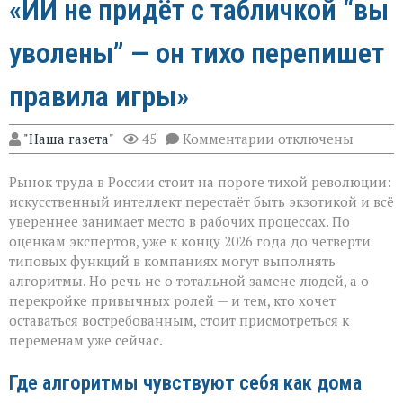
«ИИ не придёт с табличкой “вы
уволены” — он тихо перепишет
правила игры»
к
"Наша газета"
45
Комментарии
отключены
записи
«ИИ
Рынок труда в России стоит на пороге тихой революции:
не
придёт
искусственный интеллект перестаёт быть экзотикой и всё
с
увереннее занимает место в рабочих процессах. По
табличкой
оценкам экспертов, уже к концу 2026 года до четверти
“вы
уволены” — он
типовых функций в компаниях могут выполнять
тихо
алгоритмы. Но речь не о тотальной замене людей, а о
перепишет
перекройке привычных ролей — и тем, кто хочет
правила
оставаться востребованным, стоит присмотреться к
игры»
переменам уже сейчас.
Где алгоритмы чувствуют себя как дома