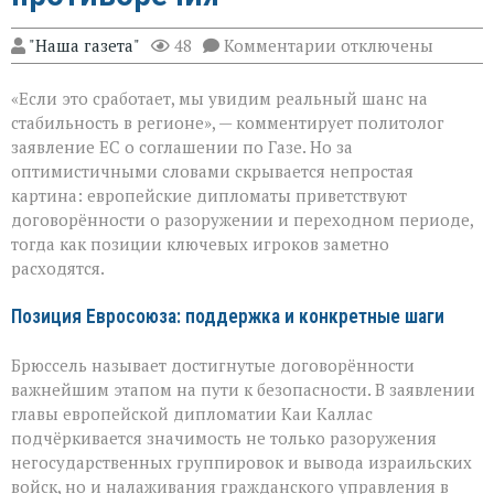
к
"Наша газета"
48
Комментарии
отключены
записи
ЕС
«Если это сработает, мы увидим реальный шанс на
за
мир
стабильность в регионе», — комментирует политолог
в
заявление ЕС о соглашении по Газе. Но за
Газе:
оптимистичными словами скрывается непростая
надежды
и
картина: европейские дипломаты приветствуют
противоречия
договорённости о разоружении и переходном периоде,
тогда как позиции ключевых игроков заметно
расходятся.
Позиция Евросоюза: поддержка и конкретные шаги
Брюссель называет достигнутые договорённости
важнейшим этапом на пути к безопасности. В заявлении
главы европейской дипломатии Каи Каллас
подчёркивается значимость не только разоружения
негосударственных группировок и вывода израильских
войск, но и налаживания гражданского управления в