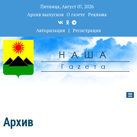
Пятница, Август 07, 2026
Архив выпусков
О газете
Реклама
Авторизация
|
Регистрация
НАША
Гаzета
Архив