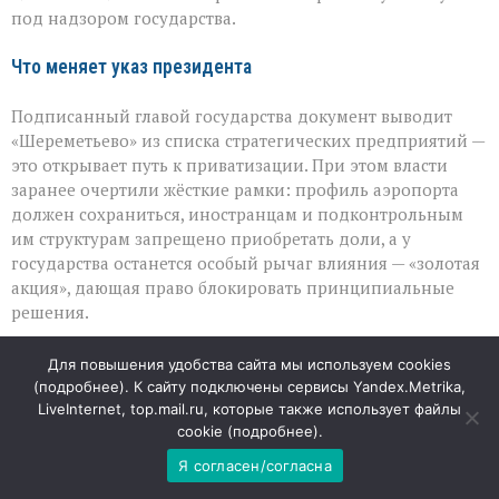
останется
под надзором государства.
у
государства
Что меняет указ президента
Подписанный главой государства документ выводит
«Шереметьево» из списка стратегических предприятий —
это открывает путь к приватизации. При этом власти
заранее очертили жёсткие рамки: профиль аэропорта
должен сохраниться, иностранцам и подконтрольным
им структурам запрещено приобретать доли, а у
государства останется особый рычаг влияния — «золотая
акция», дающая право блокировать принципиальные
решения.
Где проходит граница между частным и
Для повышения удобства сайта мы используем cookies
(
подробнее
). К сайту подключены сервисы Yandex.Metrika,
государственным
LiveInternet, top.mail.ru, которые также использует файлы
cookie (
подробнее
).
Эксперты подчёркивают: важно не смешивать понятия
«аэропорт» и «аэродром». Под приватизацию попадёт в
Я согласен/согласна
первую очередь пассажирская часть — терминалы, зоны