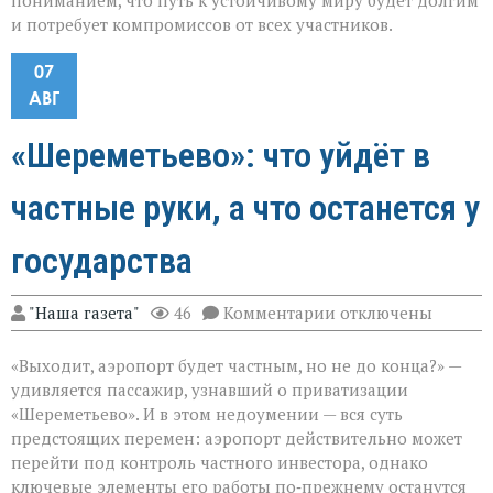
пониманием, что путь к устойчивому миру будет долгим
и потребует компромиссов от всех участников.
07
АВГ
«Шереметьево»: что уйдёт в
частные руки, а что останется у
государства
к
"Наша газета"
46
Комментарии
отключены
записи
«Шереметьево»:
«Выходит, аэропорт будет частным, но не до конца?» —
что
уйдёт
удивляется пассажир, узнавший о приватизации
в
«Шереметьево». И в этом недоумении — вся суть
частные
предстоящих перемен: аэропорт действительно может
руки,
а
перейти под контроль частного инвестора, однако
что
ключевые элементы его работы по‑прежнему останутся