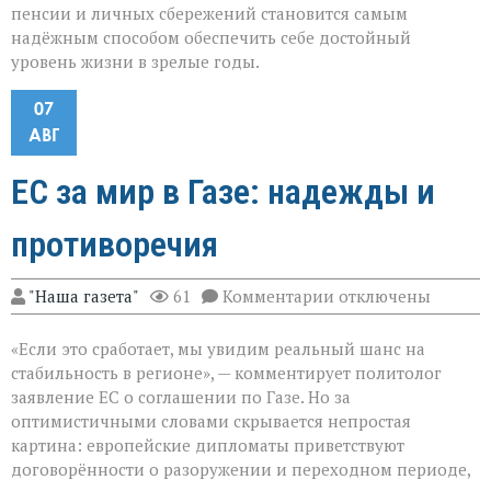
пенсии и личных сбережений становится самым
надёжным способом обеспечить себе достойный
уровень жизни в зрелые годы.
07
АВГ
ЕС за мир в Газе: надежды и
противоречия
к
"Наша газета"
61
Комментарии
отключены
записи
ЕС
«Если это сработает, мы увидим реальный шанс на
за
мир
стабильность в регионе», — комментирует политолог
в
заявление ЕС о соглашении по Газе. Но за
Газе:
оптимистичными словами скрывается непростая
надежды
и
картина: европейские дипломаты приветствуют
противоречия
договорённости о разоружении и переходном периоде,