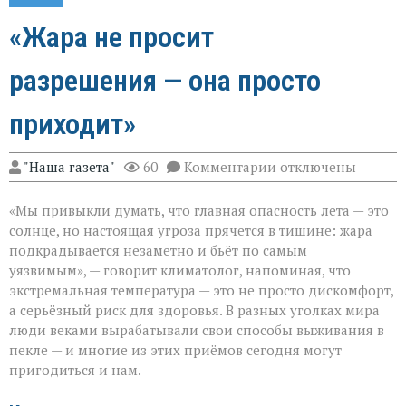
«Жара не просит
разрешения — она просто
приходит»
к
"Наша газета"
60
Комментарии
отключены
записи
«Жара
«Мы привыкли думать, что главная опасность лета — это
не
просит
солнце, но настоящая угроза прячется в тишине: жара
разрешения — она
подкрадывается незаметно и бьёт по самым
просто
уязвимым», — говорит климатолог, напоминая, что
приходит»
экстремальная температура — это не просто дискомфорт,
а серьёзный риск для здоровья. В разных уголках мира
люди веками вырабатывали свои способы выживания в
пекле — и многие из этих приёмов сегодня могут
пригодиться и нам.