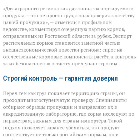
«Донской
«Для аграрного региона каждая тонна экспортируемого
шрот
выходит
продукта — это не просто груз, а знак доверия к качеству
на
нашей продукции», — отметили в профильном
международный
ведомстве, комментируя очередную партию кормов,
уровень»
отправленных из Ростовской области за рубеж. Экспорт
растительных кормов становится заметной частью
внешнеэкономической повестки региона: спрос на
отечественные кормовые компоненты растёт, а контроль
за их безопасностью остаётся предельно строгим.
Строгий контроль — гарантия доверия
Перед тем как груз покидает территорию страны, он
проходит многоступенчатую проверку. Специалисты
отбирают образцы продукции и направляют их в
аккредитованную лабораторию, где корма исследуют по
параметрам, важным для страны‑импортёра. Такой
подход позволяет заранее убедиться, что продукт
соответствует не только российским нормам, но и