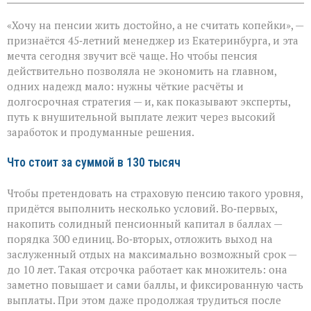
записи
Пенсия
«Хочу на пенсии жить достойно, а не считать копейки», —
мечты:
что
признаётся 45‑летний менеджер из Екатеринбурга, и эта
нужно,
мечта сегодня звучит всё чаще. Но чтобы пенсия
чтобы
действительно позволяла не экономить на главном,
получать
130
одних надежд мало: нужны чёткие расчёты и
тысяч
долгосрочная стратегия — и, как показывают эксперты,
рублей
путь к внушительной выплате лежит через высокий
заработок и продуманные решения.
Что стоит за суммой в 130 тысяч
Чтобы претендовать на страховую пенсию такого уровня,
придётся выполнить несколько условий. Во‑первых,
накопить солидный пенсионный капитал в баллах —
порядка 300 единиц. Во‑вторых, отложить выход на
заслуженный отдых на максимально возможный срок —
до 10 лет. Такая отсрочка работает как множитель: она
заметно повышает и сами баллы, и фиксированную часть
выплаты. При этом даже продолжая трудиться после