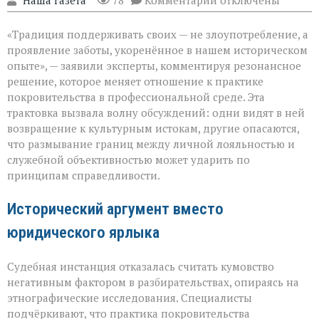
"Наша газета"
78
Комментарии
отключены
записи
«Семья — это
«Традиция поддерживать своих — не злоупотребление, а
не
только
проявление заботы, укоренённое в нашем историческом
опора,
опыте», — заявили эксперты, комментируя резонансное
но
решение, которое меняет отношение к практике
и
пропуск?» — о
покровительства в профессиональной среде. Эта
новом
трактовка вызвала волну обсуждений: одни видят в ней
взгляде
возвращение к культурным истокам, другие опасаются,
на
что размывание границ между личной лояльностью и
кумовство
служебной объективностью может ударить по
принципам справедливости.
Исторический аргумент вместо
юридического ярлыка
Судебная инстанция отказалась считать кумовство
негативным фактором в разбирательствах, опираясь на
этнографические исследования. Специалисты
подчёркивают, что практика покровительства