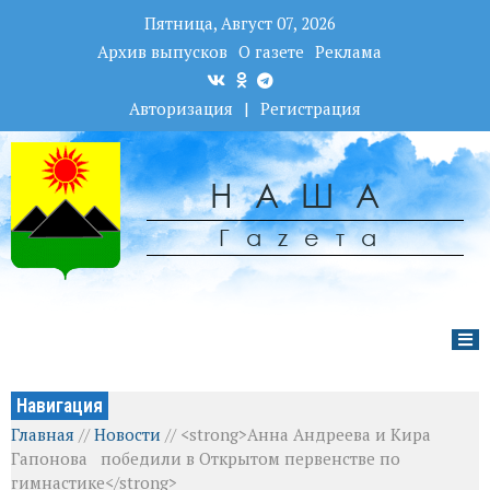
Пятница, Август 07, 2026
Архив выпусков
О газете
Реклама
Авторизация
|
Регистрация
НАША
Гаzета
Навигация
Главная
//
Новости
//
<strong>Анна Андреева и Кира
Гапонова победили в Открытом первенстве по
гимнастике</strong>