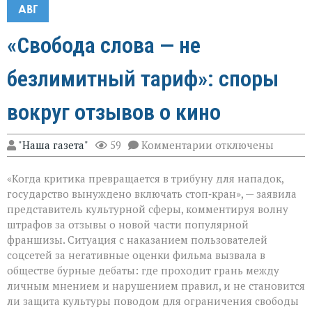
АВГ
«Свобода слова — не
безлимитный тариф»: споры
вокруг отзывов о кино
к
"Наша газета"
59
Комментарии
отключены
записи
«Свобода
«Когда критика превращается в трибуну для нападок,
слова — не
безлимитный
государство вынуждено включать стоп‑кран», — заявила
тариф»:
представитель культурной сферы, комментируя волну
споры
штрафов за отзывы о новой части популярной
вокруг
отзывов
франшизы. Ситуация с наказанием пользователей
о
соцсетей за негативные оценки фильма вызвала в
кино
обществе бурные дебаты: где проходит грань между
личным мнением и нарушением правил, и не становится
ли защита культуры поводом для ограничения свободы