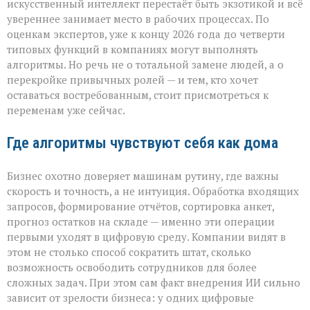
придёт
искусственный интеллект перестаёт быть экзотикой и всё
с
увереннее занимает место в рабочих процессах. По
табличкой
оценкам экспертов, уже к концу 2026 года до четверти
“вы
уволены” — он
типовых функций в компаниях могут выполнять
тихо
алгоритмы. Но речь не о тотальной замене людей, а о
перепишет
перекройке привычных ролей — и тем, кто хочет
правила
оставаться востребованным, стоит присмотреться к
игры»
переменам уже сейчас.
Где алгоритмы чувствуют себя как дома
Бизнес охотно доверяет машинам рутину, где важны
скорость и точность, а не интуиция. Обработка входящих
запросов, формирование отчётов, сортировка анкет,
прогноз остатков на складе — именно эти операции
первыми уходят в цифровую среду. Компании видят в
этом не столько способ сократить штат, сколько
возможность освободить сотрудников для более
сложных задач. При этом сам факт внедрения ИИ сильно
зависит от зрелости бизнеса: у одних цифровые