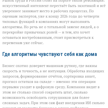
Рынок труда в России стоит на пороге тихой революции:
не
придёт
искусственный интеллект перестаёт быть экзотикой и всё
с
увереннее занимает место в рабочих процессах. По
табличкой
оценкам экспертов, уже к концу 2026 года до четверти
“вы
уволены” — он
типовых функций в компаниях могут выполнять
тихо
алгоритмы. Но речь не о тотальной замене людей, а о
перепишет
перекройке привычных ролей — и тем, кто хочет
правила
оставаться востребованным, стоит присмотреться к
игры»
переменам уже сейчас.
Где алгоритмы чувствуют себя как дома
Бизнес охотно доверяет машинам рутину, где важны
скорость и точность, а не интуиция. Обработка входящих
запросов, формирование отчётов, сортировка анкет,
прогноз остатков на складе — именно эти операции
первыми уходят в цифровую среду. Компании видят в
этом не столько способ сократить штат, сколько
возможность освободить сотрудников для более
сложных задач. При этом сам факт внедрения ИИ сильно