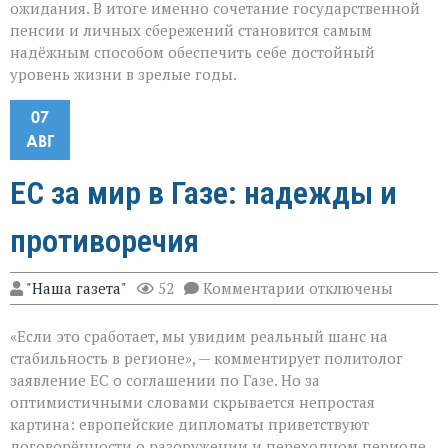
ожидания. В итоге именно сочетание государственной
пенсии и личных сбережений становится самым
надёжным способом обеспечить себе достойный
уровень жизни в зрелые годы.
07
АВГ
ЕС за мир в Газе: надежды и
противоречия
к
"Наша газета"
52
Комментарии
отключены
записи
ЕС
«Если это сработает, мы увидим реальный шанс на
за
мир
стабильность в регионе», — комментирует политолог
в
заявление ЕС о соглашении по Газе. Но за
Газе:
оптимистичными словами скрывается непростая
надежды
и
картина: европейские дипломаты приветствуют
противоречия
договорённости о разоружении и переходном периоде,