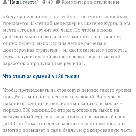
к
"Наша газета"
49
Комментарии
отключены
записи
Пенсия
«Хочу на пенсии жить достойно, а не считать копейки», —
мечты:
что
признаётся 45‑летний менеджер из Екатеринбурга, и эта
нужно,
мечта сегодня звучит всё чаще. Но чтобы пенсия
чтобы
действительно позволяла не экономить на главном,
получать
130
одних надежд мало: нужны чёткие расчёты и
тысяч
долгосрочная стратегия — и, как показывают эксперты,
рублей
путь к внушительной выплате лежит через высокий
заработок и продуманные решения.
Что стоит за суммой в 130 тысяч
Чтобы претендовать на страховую пенсию такого уровня,
придётся выполнить несколько условий. Во‑первых,
накопить солидный пенсионный капитал в баллах —
порядка 300 единиц. Во‑вторых, отложить выход на
заслуженный отдых на максимально возможный срок —
до 10 лет. Такая отсрочка работает как множитель: она
заметно повышает и сами баллы, и фиксированную часть