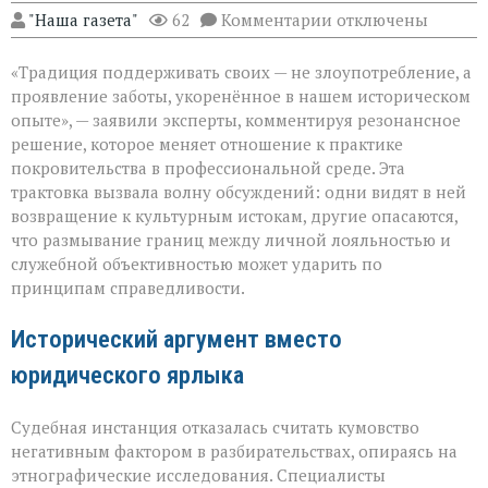
к
"Наша газета"
62
Комментарии
отключены
записи
«Семья — это
«Традиция поддерживать своих — не злоупотребление, а
не
только
проявление заботы, укоренённое в нашем историческом
опора,
опыте», — заявили эксперты, комментируя резонансное
но
решение, которое меняет отношение к практике
и
пропуск?» — о
покровительства в профессиональной среде. Эта
новом
трактовка вызвала волну обсуждений: одни видят в ней
взгляде
возвращение к культурным истокам, другие опасаются,
на
что размывание границ между личной лояльностью и
кумовство
служебной объективностью может ударить по
принципам справедливости.
Исторический аргумент вместо
юридического ярлыка
Судебная инстанция отказалась считать кумовство
негативным фактором в разбирательствах, опираясь на
этнографические исследования. Специалисты