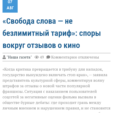
07
АВГ
«Свобода слова — не
безлимитный тариф»: споры
вокруг отзывов о кино
к
"Наша газета"
49
Комментарии
отключены
записи
«Свобода
«Когда критика превращается в трибуну для нападок,
слова — не
безлимитный
государство вынуждено включать стоп‑кран», — заявила
тариф»:
представитель культурной сферы, комментируя волну
споры
штрафов за отзывы о новой части популярной
вокруг
отзывов
франшизы. Ситуация с наказанием пользователей
о
соцсетей за негативные оценки фильма вызвала в
кино
обществе бурные дебаты: где проходит грань между
личным мнением и нарушением правил, и не становится