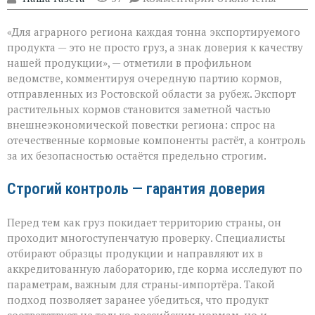
записи
«Донской
«Для аграрного региона каждая тонна экспортируемого
шрот
выходит
продукта — это не просто груз, а знак доверия к качеству
на
нашей продукции», — отметили в профильном
международный
ведомстве, комментируя очередную партию кормов,
уровень»
отправленных из Ростовской области за рубеж. Экспорт
растительных кормов становится заметной частью
внешнеэкономической повестки региона: спрос на
отечественные кормовые компоненты растёт, а контроль
за их безопасностью остаётся предельно строгим.
Строгий контроль — гарантия доверия
Перед тем как груз покидает территорию страны, он
проходит многоступенчатую проверку. Специалисты
отбирают образцы продукции и направляют их в
аккредитованную лабораторию, где корма исследуют по
параметрам, важным для страны‑импортёра. Такой
подход позволяет заранее убедиться, что продукт