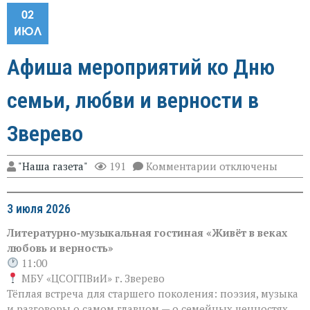
02
ИЮЛ
Афиша мероприятий ко Дню
семьи, любви и верности в
Зверево
к
"Наша газета"
191
Комментарии
отключены
записи
Афиша
мероприятий
3 июля 2026
ко
Дню
Литературно‑музыкальная гостиная «Живёт в веках
семьи,
любовь и верность»
любви
и
11:00
верности
МБУ «ЦСОГПВиИ» г. Зверево
в
Тёплая встреча для старшего поколения: поэзия, музыка
Зверево
и разговоры о самом главном — о семейных ценностях,