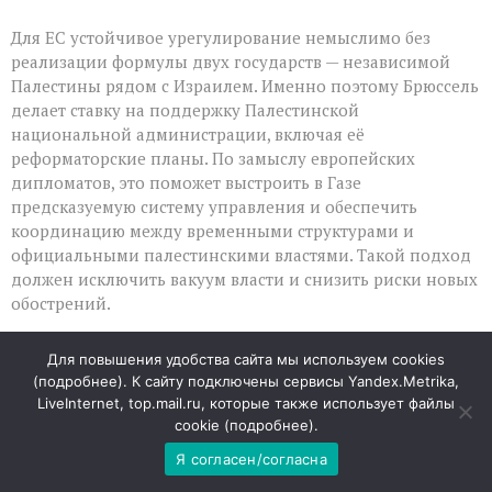
Для ЕС устойчивое урегулирование немыслимо без
реализации формулы двух государств — независимой
Палестины рядом с Израилем. Именно поэтому Брюссель
делает ставку на поддержку Палестинской
национальной администрации, включая её
реформаторские планы. По замыслу европейских
дипломатов, это поможет выстроить в Газе
предсказуемую систему управления и обеспечить
координацию между временными структурами и
официальными палестинскими властями. Такой подход
должен исключить вакуум власти и снизить риски новых
обострений.
Расхождения в позициях сторон
Для повышения удобства сайта мы используем cookies
(
подробнее
). К сайту подключены сервисы Yandex.Metrika,
При всей готовности ЕС содействовать урегулированию,
LiveInternet, top.mail.ru, которые также использует файлы
сама реализация плана сталкивается с серьёзными
cookie (
подробнее
).
противоречиями. Израиль, по данным СМИ, не
Я согласен/согласна
поддерживает предложенный вариант разоружения: в