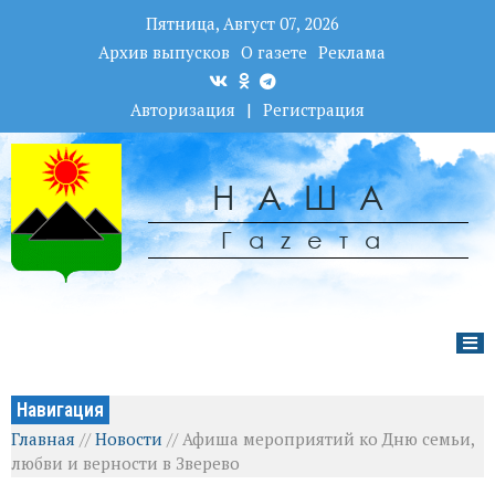
Пятница, Август 07, 2026
Архив выпусков
О газете
Реклама
Авторизация
|
Регистрация
НАША
Гаzета
Навигация
Главная
//
Новости
//
Афиша мероприятий ко Дню семьи,
любви и верности в Зверево