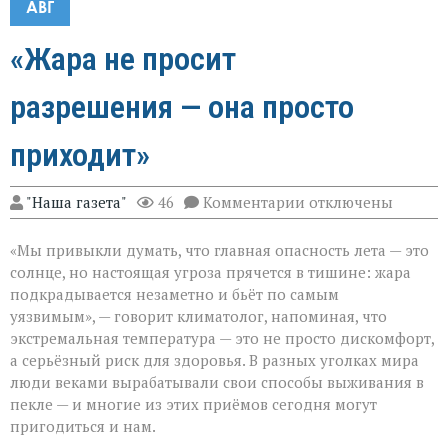
АВГ
«Жара не просит
разрешения — она просто
приходит»
к
"Наша газета"
46
Комментарии
отключены
записи
«Жара
«Мы привыкли думать, что главная опасность лета — это
не
просит
солнце, но настоящая угроза прячется в тишине: жара
разрешения — она
подкрадывается незаметно и бьёт по самым
просто
уязвимым», — говорит климатолог, напоминая, что
приходит»
экстремальная температура — это не просто дискомфорт,
а серьёзный риск для здоровья. В разных уголках мира
люди веками вырабатывали свои способы выживания в
пекле — и многие из этих приёмов сегодня могут
пригодиться и нам.