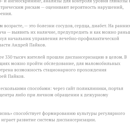
‑ и ангиоскрининг, анализы для контроля уровня глюкозы 
атрическим рискам — оценивают вероятность нарушений,
рения.
 возрасте, — это болезни сосудов, сердца, диабет. На ранни
ача — выявить их наличие, предупредить и как можно рань
кнул начальник управления лечебно‑профилактической
ласти Андрей Пайков.
ее 330 тысяч жителей прошли диспансеризацию в целом. В
ациях можно пройти обследование, для маломобильных
мотрена возможность стационарного прохождения
рей Пайков.
несколькими способами: через сайт поликлиники, портал
лл‑центра либо при личном обращении к дежурному
изнь» способствует формированию культуры регулярного
м играет развитие системы диспансеризации.