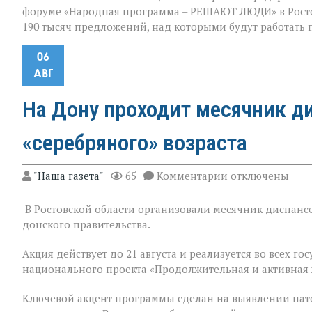
форуме «Народная программа – РЕШАЮТ ЛЮДИ» в Ростов
190 тысяч предложений, над которыми будут работать
06
АВГ
На Дону проходит месячник д
«серебряного» возраста
к
"Наша газета"
65
Комментарии
отключены
записи
На
В Ростовской области организовали месячник диспансе
Дону
проходит
донского правительства.
месячник
диспансеризац
Акция действует до 21 августа и реализуется во всех 
для
национального проекта «Продолжительная и активная 
людей
«серебряного»
возраста
Ключевой акцент программы сделан на выявлении пат