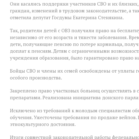
Они касались поддержки участников СВО и их близких,
граждан, изменений в трудовом законодательстве, а т
отметила депутат Госдумы Екатерина Стенякина.
Так, родители детей с ОВЗ получили право на бесплатн
независимо от его возраста и тяжести заболевания. В
дети, получающие пенсию по потере кормильца, полу
доплат к пенсиям. Детям с ограниченными возможност
учреждения образования, было гарантировано право на
Бойцы СВО и члены их семей освобождены от уплаты 
особого производства.
Закреплено право участковых больниц осуществлять в
препаратами. Реализована инициатива донского парла
Исключено из требований к молодым специалистам обя
обучения. Ужесточены требования по продаже вейпов.
этнокультурного достояния.
Итоги совместной законодательной работы федерально