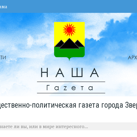
ама
ТИ
АР
НАША
Гаzета
ественно-политическая газета города Зве
знаете ли вы, или в мире интересного...