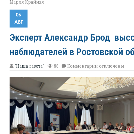
Мария Крайняя
06
АВГ
Эксперт Александр Брод высо
наблюдателей в Ростовской о
к
"Наша газета"
88
Комментарии
отключены
записи
Эксперт
Александр
Брод
высоко
оценил
подготовку
наблюдателей
в
Ростовской
области