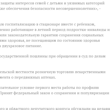
 защиты интересов семей с детьми и уязвимых категорий
акже обеспечения безопасности несовершеннолетних», –
ую госпитализацию в стационаре вместе с ребенком,
ременно работающие в летний период подростки-инвалиды и
чили законодательную гарантию сохранения социальных
ями здоровья, не посещающим по состоянию здоровья
 двухразовое питание.
государственной пошлины при обращении в суд по делам
 сельской местности розничную торговлю лекарственными
мента о передвижных аптеках.
зательное условие первого места работы по профилю
 Принят федеральный закон о сохранении и популяризации
го и областного депутатского корпуса обсуждали на недав