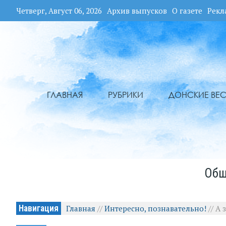
Четверг, Август 06, 2026
Архив выпусков
О газете
Рекл
ГЛАВНАЯ
РУБРИКИ
ДОНСКИЕ ВЕС
Общ
Навигация
Главная
//
Интересно, познавательно!
//
А 