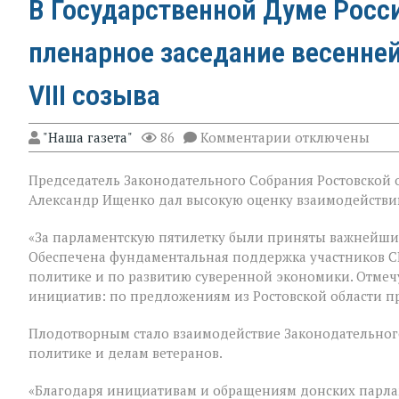
В Государственной Думе Росс
пленарное заседание весенне
VIII созыва
к
"Наша газета"
86
Комментарии
отключены
записи
В
Председатель Законодательного Собрания Ростовской о
Государственно
Думе
Александр Ищенко дал высокую оценку взаимодействию
России
состоялось
«За парламентскую пятилетку были приняты важнейши
заключительное
Обеспечена фундаментальная поддержка участников С
пленарное
заседание
политике и по развитию суверенной экономики. Отмеч
весенней
инициатив: по предложениям из Ростовской области п
сессии,
ставшее
Плодотворным стало взаимодействие Законодательного
последним
для
политике и делам ветеранов.
VIII
созыва
«Благодаря инициативам и обращениям донских парла