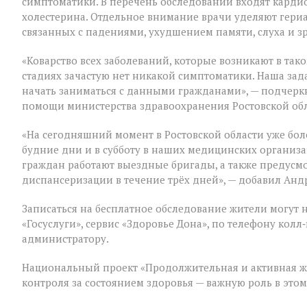
симптоматики. В перечень обследований входят кардио
холестерина. Отдельное внимание врачи уделяют гери
связанных с падениями, ухудшением памяти, слуха и з
«Коварство всех заболеваний, которые возникают в таком
стадиях зачастую нет никакой симптоматики. Наша зад
начать заниматься с данными гражданами», — подчер
помощи министерства здравоохранения Ростовской об
«На сегодняшний момент в Ростовской области уже бол
будние дни и в субботу в наших медицинских организ
граждан работают выездные бригады, а также предус
диспансеризации в течение трёх дней», — добавил Анд
Записаться на бесплатное обследование жители могут 
«Госуслуги», сервис «Здоровье Дона», по телефону ко
администратору.
Национальный проект «Продолжительная и активная ж
контроля за состоянием здоровья — важную роль в это