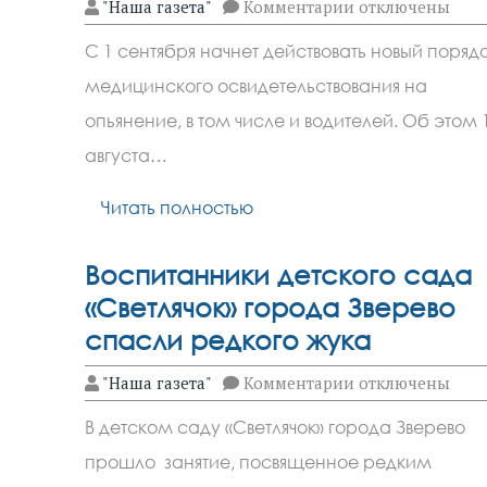
к
"Наша газета"
Комментарии
отключены
записи
В
С 1 сентября начнет действовать новый поряд
России
с
медицинского освидетельствования на
1
сентября
опьянение, в том числе и водителей. Об этом 
введут
новый
августа…
порядок
медосвидетельс
Читать полностью
на
опьянение
Воспитанники детского сада
«Светлячок» города Зверево
спасли редкого жука
к
"Наша газета"
Комментарии
отключены
записи
Воспитанники
В детском саду «Светлячок» города Зверево
детского
сада
прошло занятие, посвященное редким
«Светлячок»