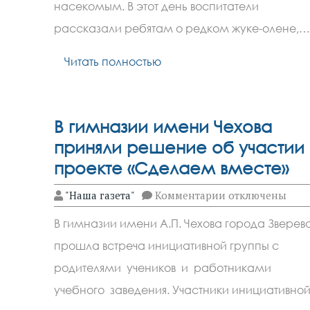
города
насекомым. В этот день воспитатели
Зверево
спасли
рассказали ребятам о редком жуке-олене,…
редкого
жука
Читать полностью
В гимназии имени Чехова
приняли решение об участии 
проекте «Сделаем вместе»
к
"Наша газета"
Комментарии
отключены
записи
В
В гимназии имени А.П. Чехова города Зверев
гимназии
имени
прошла встреча инициативной группы с
Чехова
приняли
родителями учеников и работниками
решение
об
учебного заведения. Участники инициативно
участии