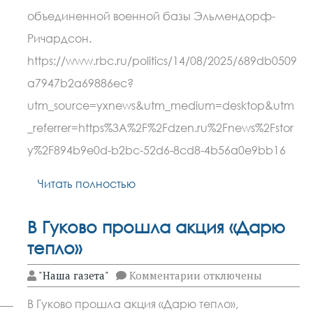
в
объединенной военной базы Эльмендорф-
Анкоридже
15
Ричардсон.
августа
в
https://www.rbc.ru/politics/14/08/2025/689db0509
22:30
a7947b2a69886ec?
мск,
сообщил
utm_source=yxnews&utm_medium=desktop&utm
журналистам
помощник
_referrer=https%3A%2F%2Fdzen.ru%2Fnews%2Fstor
российского
президента
y%2F894b9e0d-b2bc-52d6-8cd8-4b56a0e9bb16
Юрий
Ушаков.
Другие
Читать полностью
подробности
В Гуково прошла акция «Дарю
тепло»
к
"Наша газета"
Комментарии
отключены
записи
В
В Гуково прошла акция «Дарю тепло»,
Гуково