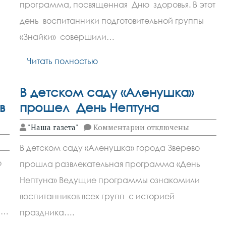
Зверево
программа, посвященная Дню здоровья. В этот
побывали
в
день воспитанники подготовительной группы
Стране
«Знайки» совершили…
здоровячков
Читать полностью
В детском саду «Аленушка»
в
прошел День Нептуна
к
"Наша газета"
Комментарии
отключены
записи
В
В детском саду «Аленушка» города Зверево
детском
саду
о
прошла развлекательная программа «День
«Аленушка»
прошел
Нептуна» Ведущие программы ознакомили
День
Нептуна
воспитанников всех групп с историей
й…
праздника….