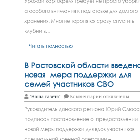
Урожай картофеля требует не просто уборки
сохранить
урожай
а особого внимания к подготовке для долгого
картофеля
до
хранения. Многие торопятся сразу спустить
весны
клубни в…
Читать полностью
В Ростовской области введен
новая мера поддержки для
семей участников СВО
к
"Наша газета"
Комментарии
отключены
записи
В
Руководитель донского региона Юрий Слюса
Ростовской
области
подписал постановление о предоставлении
введена
новая
новой меры поддержки для вдов участников
мера
поддержки
специальной военной операции –