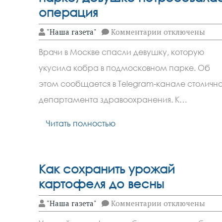
операция
к
"Наша газета"
Комментарии
отключены
записи
Кобра
Врачи в Москве спасли девушку, которую
напала
на
укусила кобра в подмосковном парке. Об
москвичку
в
этом сообщается в Telegram-канале столично
парке,
девушке
департамента здравоохранения. К…
потребовалась
операция
Читать полностью
Как сохранить урожай
картофеля до весны
к
"Наша газета"
Комментарии
отключены
записи
Как