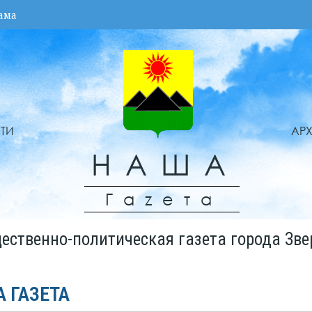
ама
ТИ
АР
НАША
Гаzета
ественно-политическая газета города Зве
А ГАЗЕТА