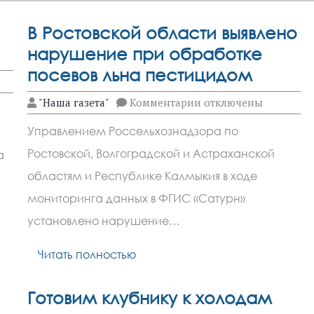
В Ростовской области выявлено
нарушение при обработке
посевов льна пестицидом
к
"Наша газета"
Комментарии
отключены
записи
В
Управлением Россельхознадзора по
Ростовской
области
Ростовской, Волгоградской и Астраханской
а
выявлено
нарушение
областям и Республике Калмыкия в ходе
при
обработке
мониторинга данных в ФГИС «Сатурн»
посевов
установлено нарушение…
льна
пестицидом
Читать полностью
Готовим клубнику к холодам