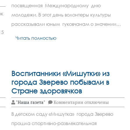
прошла
посвященная Международному дню
акция
ок
«Дарю
молодежи. В этот день волонтеры культуры
тепло»
рассказывали юным гуковчанам о значении…
15
Читать полностью
твования
Воспитанники «Мишутки» из
города Зверево побывали в
Стране здоровячков
к
"Наша газета"
Комментарии
отключены
записи
Воспитанники
В детском саду «Мишутка» города Зверево
«Мишутки»
из
прошла спортивно-развлекательная
города