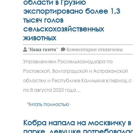
области в Грузию
экспортировано более 1,3
тысяч голов
сельскохозяйственных
животных
к
"Наша газета"
Комментарии
отключены
записи
С
Управлением Россельхознадзора по
территории
Ростовской
Ростовской, Волгоградской и Астраханской
области
в
областям и Республике Калмыкия в период с 
Грузию
экспортировано
по 8 августа 2025 года…
более
1,3
Читать полностью
тысяч
голов
сельскохозяйст
животных
Кобра напала на москвичку в
парке, девушке потребовала