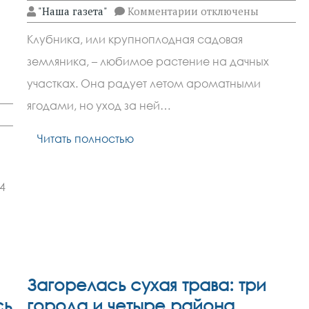
к
"Наша газета"
Комментарии
отключены
записи
Готовим
Клубника, или крупноплодная садовая
клубнику
к
земляника, – любимое растение на дачных
холодам
участках. Она радует летом ароматными
ягодами, но уход за ней…
Читать полностью
4
венных
Загорелась сухая трава: три
сь
города и четыре района