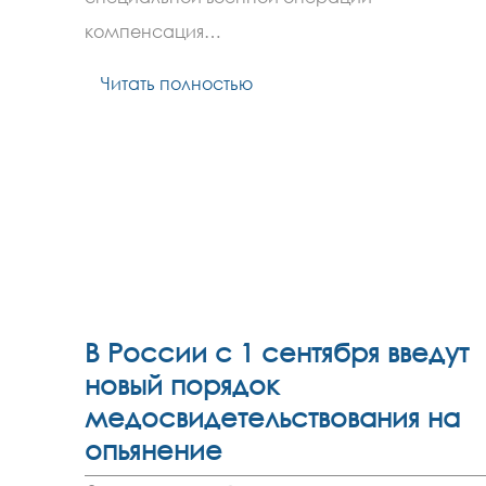
для
компенсация…
семей
участников
СВО
Читать полностью
В России с 1 сентября введут
новый порядок
медосвидетельствования на
опьянение