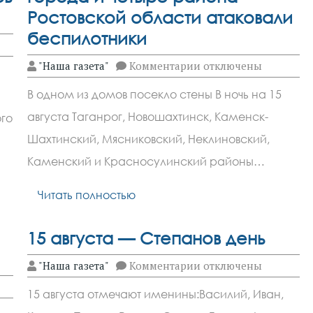
Ростовской области атаковали
беспилотники
к
"Наша газета"
Комментарии
отключены
записи
Загорелась
В одном из домов посекло стены В ночь на 15
сухая
трава:
августа Таганрог, Новошахтинск, Каменск-
го
три
города
Шахтинский, Мясниковский, Неклиновский,
и
четыре
Каменский и Красносулинский районы…
района
Ростовской
Читать полностью
области
атаковали
беспилотники
15 августа — Степанов день
к
"Наша газета"
Комментарии
отключены
записи
15
15 августа отмечают именины:Василий, Иван,
августа
—