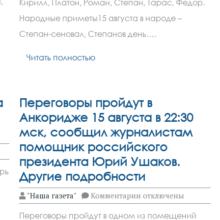
,
Кирилл, Платон, Роман, Степан, Тарас, Федор.
Степанов
день
Народные приметы15 августа в народе –
Степан-сеновал, Степанов день….
Читать полностью
а
Переговоры пройдут в
Анкоридже 15 августа в 22:30
мск, сообщил журналистам
помощник российского
президента Юрий Ушаков.
рь
Другие подробности
к
"Наша газета"
Комментарии
отключены
записи
Переговоры
Переговоры пройдут в одном из помещений
пройдут