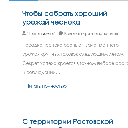
Чтобы собрать хороший
урожай чеснока
к
"Наша газета"
Комментарии
отключены
записи
Чтобы
Посадка чеснока осенью – залог раннего
собрать
хороший
урожая крупных головок следующим летом.
урожай
чеснока
Секрет успеха кроется в точном выборе срок
и соблюдении…
Читать полностью
С территории Ростовской