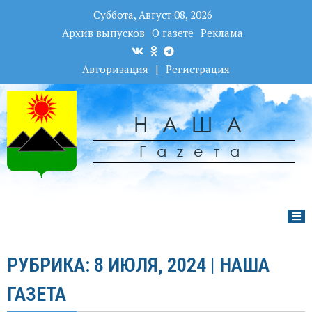
Суббота, Август 08, 2026
Архив выпусков
О газете
Реклама
Авторизация
|
Регистрация
НАША
Гаzета
РУБРИКА: 8 ИЮЛЯ, 2024 | НАША
ГАЗЕТА