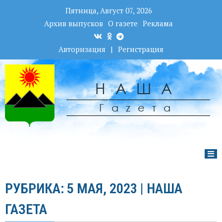
Пятница, Август 07, 2026
Архив выпусков
О газете
Реклама
Авторизация
|
Регистрация
НАША
Гаzета
РУБРИКА: 5 МАЯ, 2023 | НАША
ГАЗЕТА