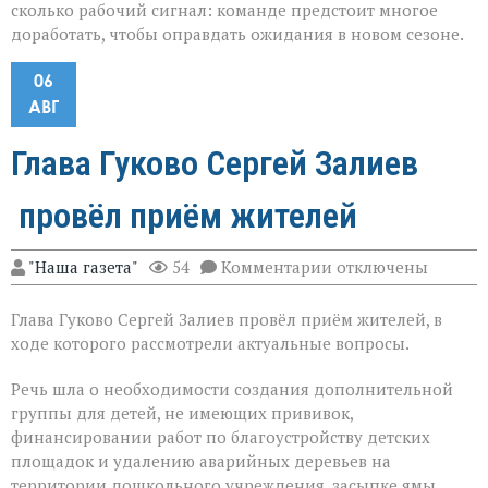
сколько рабочий сигнал: команде предстоит многое
доработать, чтобы оправдать ожидания в новом сезоне.
06
АВГ
Глава Гуково Сергей Залиев
провёл приём жителей
к
"Наша газета"
54
Комментарии
отключены
записи
Глава
Глава Гуково Сергей Залиев провёл приём жителей, в
Гуково
Сергей
ходе которого рассмотрели актуальные вопросы.
Залиев
провёл
Речь шла о необходимости создания дополнительной
приём
группы для детей, не имеющих прививок,
жителей
финансировании работ по благоустройству детских
площадок и удалению аварийных деревьев на
территории дошкольного учреждения, засыпке ямы