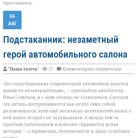
пресекаются.
06
АВГ
Подстаканник: незаметный
герой автомобильного салона
к
"Наша газета"
57
Комментарии
отключены
записи
Подстаканник:
«Без подстаканника современный автомобиль кажется
незаметный
герой
каким‑то незавершённым», — признаётся автоблогер
автомобильного
Илья Семёнов, и с ним сложно не согласиться. Сегодня
салона
эта деталь воспринимается как нечто само собой
разумеющееся, хотя ещё несколько десятилетий назад о
ней никто всерьёз не задумывался. А между тем за
простым углублением в консоли скрывается целая
история — о привычках, безопасности и даже судебных
тяжбах.