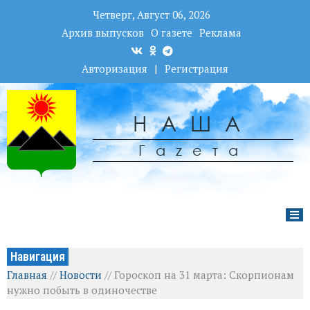
Четверг, Август 06, 2026
Архив выпусков
О газете
Реклама
Авторизация
|
Регистрация
НАША
Гаzета
Навигация
Главная
//
Новости
//
Гороскоп на 31 марта: Скорпионам
нужно побыть в одиночестве