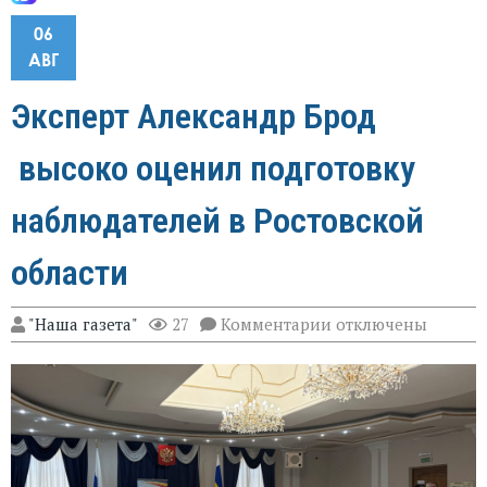
06
АВГ
Эксперт Александр Брод
высоко оценил подготовку
наблюдателей в Ростовской
области
к
"Наша газета"
27
Комментарии
отключены
записи
Эксперт
Александр
Брод
высоко
оценил
подготовку
наблюдателей