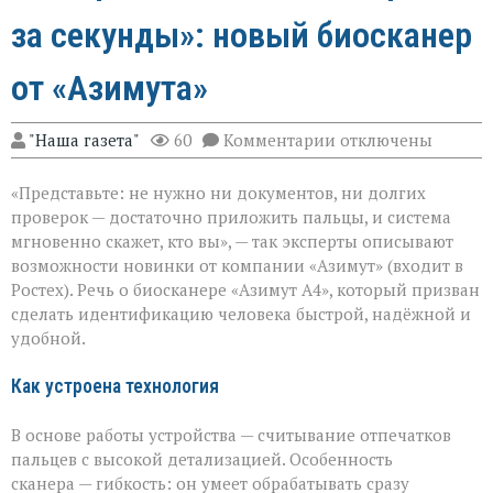
за секунды»: новый биосканер
от «Азимута»
к
"Наша газета"
60
Комментарии
отключены
записи
«Теперь
«Представьте: не нужно ни документов, ни долгих
личность
подтвердят
проверок — достаточно приложить пальцы, и система
за
мгновенно скажет, кто вы», — так эксперты описывают
секунды»:
возможности новинки от компании «Азимут» (входит в
новый
биосканер
Ростех). Речь о биосканере «Азимут А4», который призван
от
сделать идентификацию человека быстрой, надёжной и
«Азимута»
удобной.
Как устроена технология
В основе работы устройства — считывание отпечатков
пальцев с высокой детализацией. Особенность
сканера — гибкость: он умеет обрабатывать сразу