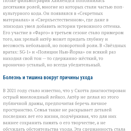
Позже фильмография Хайлендса пополнилась
десятками ролей, многие из которых стали частью поп-
культурного кода. Он появлялся в «Секретных
материалах» и «Сверхъестественном», где даже в
эпизодах умел добавить истории тревожного оттенка.
Его участие в «Фарго» в третьем сезоне стало примером
того, как зрелый актёр может придать глубину и
весомость небольшой, но поворотной роли. В «Звёздных
вратах: SG‑1» и «Полиции Нью‑Йорка» он всякий раз
находил свой тон — то сдержанно-жёсткий, то
иронично-усталый, но всегда убедительный.
Болезнь и тишина вокруг причины ухода
В 2021 году стало известно, что у Скотта диагностирован
острый миелоидный лейкоз. Актёр не делал из этого
публичной драмы, предпочитая беречь личное
пространство. Семья также не раскрывает деталей
последних лет его жизни, подчёркивая, что для них
важнее сохранить память о его творчестве, а не
обсуждать обстоятельства ухода. Эта сдержанность стала