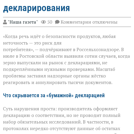
декларирования
к
"Наша газета"
50
Комментарии
отключены
записи
Зерно
«Когда речь идёт о безопасности продуктов, любая
под
прицелом:
неточность — это риск для
в
потребителя», — подчёркивают в Россельхознадзоре. В
Ростовской
июле в Ростовской области выявили сотни случаев, когда
области
вскрыли
зерно выпускали на рынок с декларациями, не
массовые
подкреплёнными нужными проверками. Масштаб
нарушения
проблемы заставил надзорные органы жёстко
декларирования
реагировать и аннулировать тысячи документов.
Что скрывается за «бумажной» декларацией
Суть нарушения проста: производитель оформляет
декларацию о соответствии, но не проводит полный
набор обязательных исследований. В частности, в
протоколах нередко отсутствуют данные об остатках