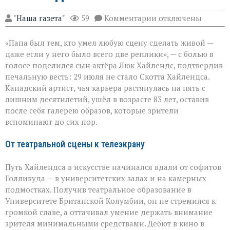
к
"Наша газета"
59
Комментарии
отключены
записи
«Он
«Папа был тем, кто умел любую сцену сделать живой —
умел
делать
даже если у него было всего две реплики», — с болью в
второстепенное
голосе поделился сын актёра Люк Хайлендс, подтвердив
незабываемым»:
печальную весть: 29 июля не стало Скотта Хайлендса.
ушёл
Скотт
Канадский артист, чья карьера растянулась на пять с
Хайлендс
лишним десятилетий, ушёл в возрасте 83 лет, оставив
после себя галерею образов, которые зрители
вспоминают до сих пор.
От театральной сцены к телеэкрану
Путь Хайлендса в искусстве начинался вдали от софитов
Голливуда — в университетских залах и на камерных
подмостках. Получив театральное образование в
Университете Британской Колумбии, он не стремился к
громкой славе, а оттачивал умение держать внимание
зрителя минимальными средствами. Дебют в кино в