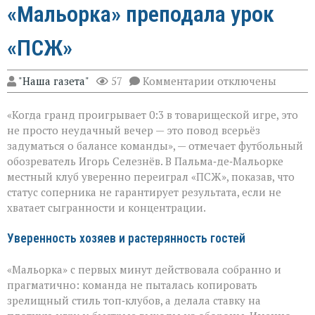
«Мальорка» преподала урок
«ПСЖ»
к
"Наша газета"
57
Комментарии
отключены
записи
Громкий
«Когда гранд проигрывает 0:3 в товарищеской игре, это
сюрприз
в
не просто неудачный вечер — это повод всерьёз
Пальме:
задуматься о балансе команды», — отмечает футбольный
«Мальорка»
обозреватель Игорь Селезнёв. В Пальма‑де‑Мальорке
преподала
урок
местный клуб уверенно переиграл «ПСЖ», показав, что
«ПСЖ»
статус соперника не гарантирует результата, если не
хватает сыгранности и концентрации.
Уверенность хозяев и растерянность гостей
«Мальорка» с первых минут действовала собранно и
прагматично: команда не пыталась копировать
зрелищный стиль топ‑клубов, а делала ставку на