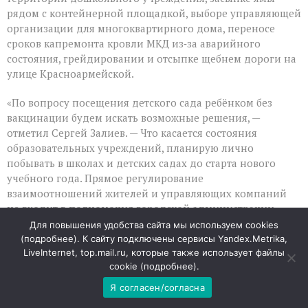
рядом с контейнерной площадкой, выборе управляющей
организации для многоквартирного дома, переносе
сроков капремонта кровли МКД из‑за аварийного
состояния, грейдировании и отсыпке щебнем дороги на
улице Красноармейской.
«По вопросу посещения детского сада ребёнком без
вакцинации будем искать возможные решения, —
отметил Сергей Залиев. — Что касается состояния
образовательных учреждений, планирую лично
побывать в школах и детских садах до старта нового
учебного года. Прямое регулирование
взаимоотношений жителей и управляющих компаний
не входит в полномочия городской администрации,
однако мы проведём встречу с руководителями всех
Для повышения удобства сайта мы используем cookies
управляющих компаний, чтобы проработать ситуацию с
(
подробнее
). К сайту подключены сервисы Yandex.Metrika,
домом на улице Милицейская. Проблема грейдирования
LiveInternet, top.mail.ru, которые также использует файлы
cookie (
подробнее
).
и отсыпки дорог — одна из самых острых в Гуково:
протяжённость неасфальтированных участков достигает
Я согласен/согласна
ста километров. Я поручил руководителю