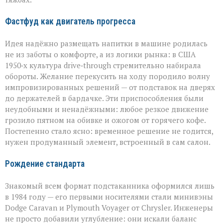
Фастфуд как двигатель прогресса
Идея надёжно размещать напитки в машине родилась
не из заботы о комфорте, а из логики рынка: в США
1950‑х культура drive‑through стремительно набирала
обороты. Желание перекусить на ходу породило волну
импровизированных решений — от подставок на дверях
до держателей в бардачке. Эти приспособления были
неудобными и ненадёжными: любое резкое движение
грозило пятном на обивке и ожогом от горячего кофе.
Постепенно стало ясно: временное решение не годится,
нужен продуманный элемент, встроенный в сам салон.
Рождение стандарта
Знакомый всем формат подстаканника оформился лишь
в 1984 году — его первыми носителями стали минивэны
Dodge Caravan и Plymouth Voyager от Chrysler. Инженеры
не просто добавили углубление: они искали баланс