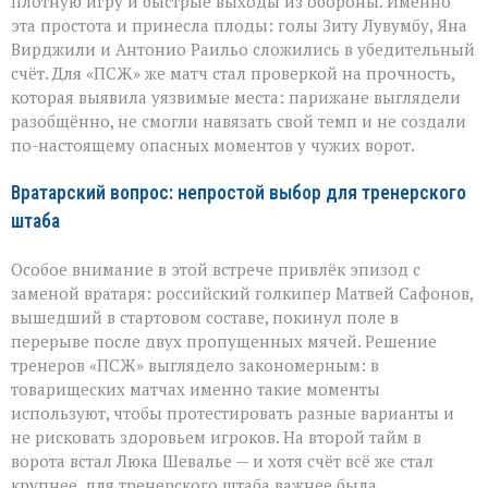
плотную игру и быстрые выходы из обороны. Именно
эта простота и принесла плоды: голы Зиту Лувумбу, Яна
Вирджили и Антонио Раильо сложились в убедительный
счёт. Для «ПСЖ» же матч стал проверкой на прочность,
которая выявила уязвимые места: парижане выглядели
разобщённо, не смогли навязать свой темп и не создали
по-настоящему опасных моментов у чужих ворот.
Вратарский вопрос: непростой выбор для тренерского
штаба
Особое внимание в этой встрече привлёк эпизод с
заменой вратаря: российский голкипер Матвей Сафонов,
вышедший в стартовом составе, покинул поле в
перерыве после двух пропущенных мячей. Решение
тренеров «ПСЖ» выглядело закономерным: в
товарищеских матчах именно такие моменты
используют, чтобы протестировать разные варианты и
не рисковать здоровьем игроков. На второй тайм в
ворота встал Люка Шевалье — и хотя счёт всё же стал
крупнее, для тренерского штаба важнее была