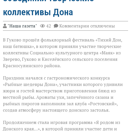
коллективы Дона
к
"Наша газета"
42
Комментарии
отключены
записи
Фольклорный
В Гуково прошёл фольклорный фестиваль «Тихий Дон,
фестиваль
объединил
наш батюшка», в котором приняли участие творческие
творческие
коллективы Социально-культурного центра «Маяк» из
коллективы
Зверево, Гуково и Киселёвского сельского поселения
Дона
Красносулинского района.
Праздник начался с гастрономического конкурса
«Рыбные шедевры Дона», участники которого удивили
жюри и гостей мастерством приготовления блюд из
местной рыбы. Ароматы ухи, запечённого сазана и
рыбных пирогов наполнили зал клуба «Ростовский»,
создав атмосферу настоящего донского застолья.
Продолжением стала игровая программа «Я родом из
Донского края…», в которой приняли участие дети и