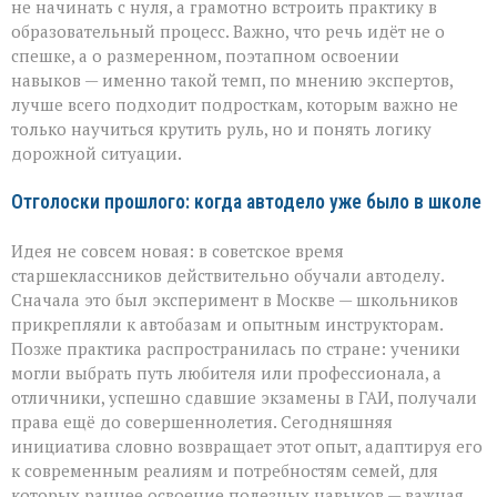
не начинать с нуля, а грамотно встроить практику в
образовательный процесс. Важно, что речь идёт не о
спешке, а о размеренном, поэтапном освоении
навыков — именно такой темп, по мнению экспертов,
лучше всего подходит подросткам, которым важно не
только научиться крутить руль, но и понять логику
дорожной ситуации.
Отголоски прошлого: когда автодело уже было в школе
Идея не совсем новая: в советское время
старшеклассников действительно обучали автоделу.
Сначала это был эксперимент в Москве — школьников
прикрепляли к автобазам и опытным инструкторам.
Позже практика распространилась по стране: ученики
могли выбрать путь любителя или профессионала, а
отличники, успешно сдавшие экзамены в ГАИ, получали
права ещё до совершеннолетия. Сегодняшняя
инициатива словно возвращает этот опыт, адаптируя его
к современным реалиям и потребностям семей, для
которых раннее освоение полезных навыков — важная