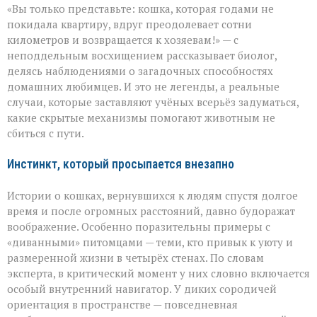
«Вы только представьте: кошка, которая годами не
компас
кошек:
покидала квартиру, вдруг преодолевает сотни
как
километров и возвращается к хозяевам!» — с
питомцы
неподдельным восхищением рассказывает биолог,
находят
дорогу
делясь наблюдениями о загадочных способностях
домой
домашних любимцев. И это не легенды, а реальные
случаи, которые заставляют учёных всерьёз задуматься,
какие скрытые механизмы помогают животным не
сбиться с пути.
Инстинкт, который просыпается внезапно
Истории о кошках, вернувшихся к людям спустя долгое
время и после огромных расстояний, давно будоражат
воображение. Особенно поразительны примеры с
«диванными» питомцами — теми, кто привык к уюту и
размеренной жизни в четырёх стенах. По словам
эксперта, в критический момент у них словно включается
особый внутренний навигатор. У диких сородичей
ориентация в пространстве — повседневная