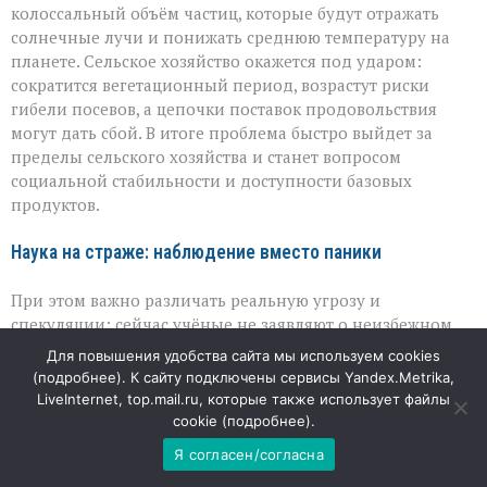
колоссальный объём частиц, которые будут отражать
солнечные лучи и понижать среднюю температуру на
планете. Сельское хозяйство окажется под ударом:
сократится вегетационный период, возрастут риски
гибели посевов, а цепочки поставок продовольствия
могут дать сбой. В итоге проблема быстро выйдет за
пределы сельского хозяйства и станет вопросом
социальной стабильности и доступности базовых
продуктов.
Наука на страже: наблюдение вместо паники
При этом важно различать реальную угрозу и
спекуляции: сейчас учёные не заявляют о неизбежном
извержении, но внимательно отслеживают любые
Для повышения удобства сайта мы используем cookies
изменения. Сейсмические станции, спутниковые данные
(
подробнее
). К сайту подключены сервисы Yandex.Metrika,
и анализ газов помогают держать руку на пульсе и
LiveInternet, top.mail.ru, которые также использует файлы
вовремя замечать тревожные признаки. Такой
cookie (
подробнее
).
мониторинг — не про нагнетание страхов, а про
Я согласен/согласна
способность заранее просчитывать риски и понимать,