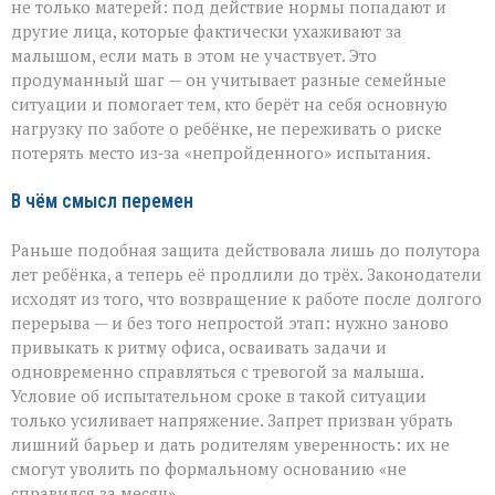
не только матерей: под действие нормы попадают и
другие лица, которые фактически ухаживают за
малышом, если мать в этом не участвует. Это
продуманный шаг — он учитывает разные семейные
ситуации и помогает тем, кто берёт на себя основную
нагрузку по заботе о ребёнке, не переживать о риске
потерять место из‑за «непройденного» испытания.
В чём смысл перемен
Раньше подобная защита действовала лишь до полутора
лет ребёнка, а теперь её продлили до трёх. Законодатели
исходят из того, что возвращение к работе после долгого
перерыва — и без того непростой этап: нужно заново
привыкать к ритму офиса, осваивать задачи и
одновременно справляться с тревогой за малыша.
Условие об испытательном сроке в такой ситуации
только усиливает напряжение. Запрет призван убрать
лишний барьер и дать родителям уверенность: их не
смогут уволить по формальному основанию «не
справился за месяц».