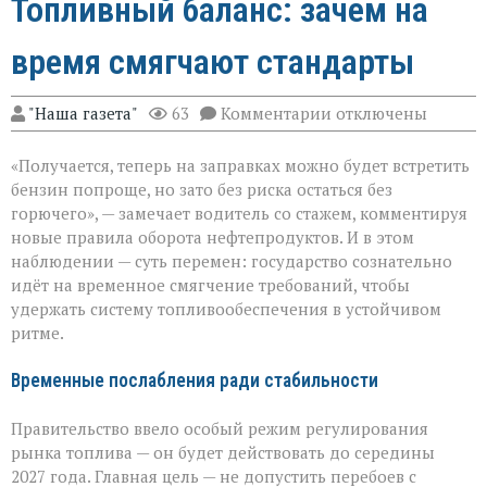
Топливный баланс: зачем на
время смягчают стандарты
к
"Наша газета"
63
Комментарии
отключены
записи
Топливный
«Получается, теперь на заправках можно будет встретить
баланс:
зачем
бензин попроще, но зато без риска остаться без
на
горючего», — замечает водитель со стажем, комментируя
время
новые правила оборота нефтепродуктов. И в этом
смягчают
стандарты
наблюдении — суть перемен: государство сознательно
идёт на временное смягчение требований, чтобы
удержать систему топливообеспечения в устойчивом
ритме.
Временные послабления ради стабильности
Правительство ввело особый режим регулирования
рынка топлива — он будет действовать до середины
2027 года. Главная цель — не допустить перебоев с