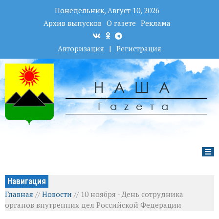
Понедельник, Август 10, 2026
Архив выпусков
О газете
Реклама
Авторизация
|
Регистрация
НАША
Гаzета
Навигация
Главная
//
Новости
//
10 ноября - День сотрудника
органов внутренних дел Российской Федерации