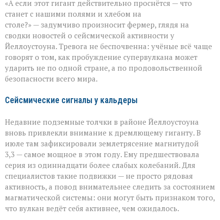
«А если этот гигант действительно проснётся — что
вулкан
становится
станет с нашими полями и хлебом на
угрозой
столе?» — задумчиво произносит фермер, глядя на
урожаю
сводки новостей о сейсмической активности у
Йеллоустоуна. Тревога не беспочвенна: учёные всё чаще
говорят о том, как пробуждение супервулкана может
ударить не по одной стране, а по продовольственной
безопасности всего мира.
Сейсмические сигналы у кальдеры
Недавние подземные толчки в районе Йеллоустоуна
вновь привлекли внимание к дремлющему гиганту. В
июле там зафиксировали землетрясение магнитудой
3,3 — самое мощное в этом году. Ему предшествовала
серия из одиннадцати более слабых колебаний. Для
специалистов такие подвижки — не просто рядовая
активность, а повод внимательнее следить за состоянием
магматической системы: они могут быть признаком того,
что вулкан ведёт себя активнее, чем ожидалось.