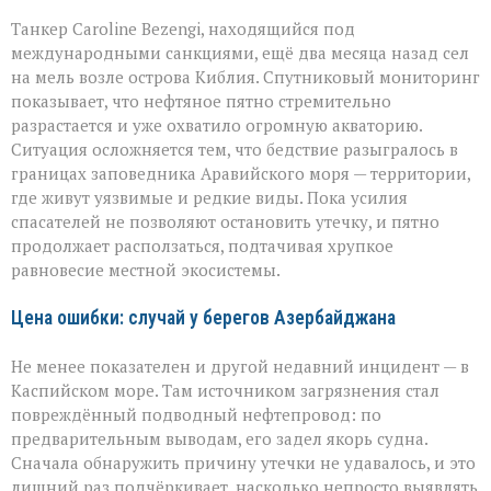
Танкер Caroline Bezengi, находящийся под
международными санкциями, ещё два месяца назад сел
на мель возле острова Киблия. Спутниковый мониторинг
показывает, что нефтяное пятно стремительно
разрастается и уже охватило огромную акваторию.
Ситуация осложняется тем, что бедствие разыгралось в
границах заповедника Аравийского моря — территории,
где живут уязвимые и редкие виды. Пока усилия
спасателей не позволяют остановить утечку, и пятно
продолжает расползаться, подтачивая хрупкое
равновесие местной экосистемы.
Цена ошибки: случай у берегов Азербайджана
Не менее показателен и другой недавний инцидент — в
Каспийском море. Там источником загрязнения стал
повреждённый подводный нефтепровод: по
предварительным выводам, его задел якорь судна.
Сначала обнаружить причину утечки не удавалось, и это
лишний раз подчёркивает, насколько непросто выявлять