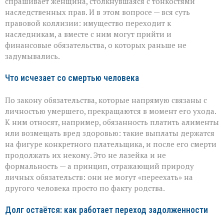
спрашивает женщина, столкнувшаяся с тонкостями
проходит
наследственных прав. И в этом вопросе — вся суть
граница
правовой коллизии: имущество переходит к
наследникам, а вместе с ним могут прийти и
финансовые обязательства, о которых раньше не
задумывались.
Что исчезает со смертью человека
По закону обязательства, которые напрямую связаны с
личностью умершего, прекращаются в момент его ухода.
К ним относят, например, обязанность платить алименты
или возмещать вред здоровью: такие выплаты держатся
на фигуре конкретного плательщика, и после его смерти
продолжать их некому. Это не лазейка и не
формальность — а принцип, отражающий природу
личных обязательств: они не могут «переехать» на
другого человека просто по факту родства.
Долг остаётся: как работает переход задолженности