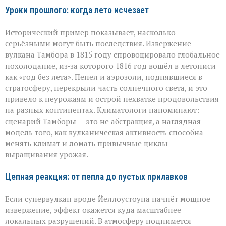
Уроки прошлого: когда лето исчезает
Исторический пример показывает, насколько
серьёзными могут быть последствия. Извержение
вулкана Тамбора в 1815 году спровоцировало глобальное
похолодание, из‑за которого 1816 год вошёл в летописи
как «год без лета». Пепел и аэрозоли, поднявшиеся в
стратосферу, перекрыли часть солнечного света, и это
привело к неурожаям и острой нехватке продовольствия
на разных континентах. Климатологи напоминают:
сценарий Тамборы — это не абстракция, а наглядная
модель того, как вулканическая активность способна
менять климат и ломать привычные циклы
выращивания урожая.
Цепная реакция: от пепла до пустых прилавков
Если супервулкан вроде Йеллоустоуна начнёт мощное
извержение, эффект окажется куда масштабнее
локальных разрушений. В атмосферу поднимется