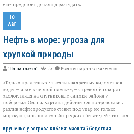
ещё предстоит до конца разгадать.
10
АВГ
Нефть в море: угроза для
хрупкой природы
к
"Наша газета"
53
Комментарии
отключены
записи
Нефть
«Только представьте: тысячи квадратных километров
в
море:
воды — и всё в чёрной плёнке», — с тревогой говорит
угроза
эколог, глядя на спутниковые снимки района у
для
побережья Омана. Картина действительно тревожная:
хрупкой
природы
разлив нефтепродуктов ставит под удар не только
морскую гладь, но и судьбы редких обитателей этих вод.
Крушение у острова Киблия: масштаб бедствия