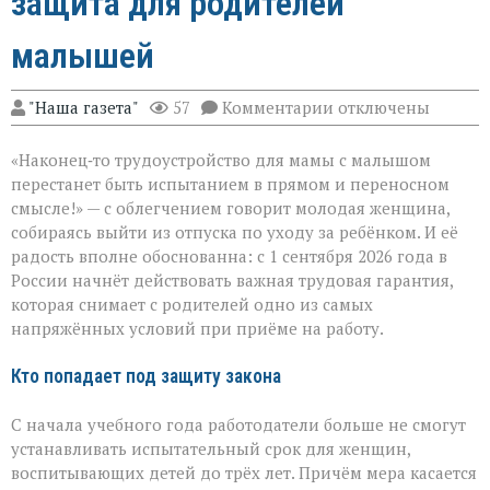
защита для родителей
малышей
к
"Наша газета"
57
Комментарии
отключены
записи
Трудоустройство
«Наконец‑то трудоустройство для мамы с малышом
без
риска:
перестанет быть испытанием в прямом и переносном
защита
смысле!» — с облегчением говорит молодая женщина,
для
собираясь выйти из отпуска по уходу за ребёнком. И её
родителей
малышей
радость вполне обоснованна: с 1 сентября 2026 года в
России начнёт действовать важная трудовая гарантия,
которая снимает с родителей одно из самых
напряжённых условий при приёме на работу.
Кто попадает под защиту закона
С начала учебного года работодатели больше не смогут
устанавливать испытательный срок для женщин,
воспитывающих детей до трёх лет. Причём мера касается