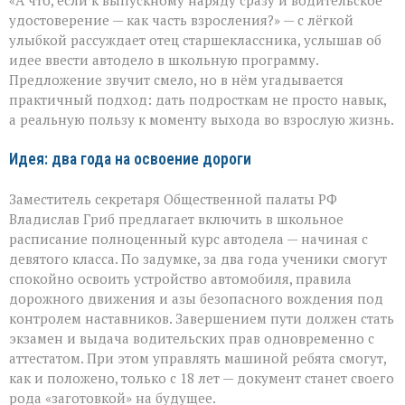
«А что, если к выпускному наряду сразу и водительское
в
придачу
удостоверение — как часть взросления?» — с лёгкой
к
улыбкой рассуждает отец старшеклассника, услышав об
аттестату:
идее ввести автодело в школьную программу.
школьная
инициатива
Предложение звучит смело, но в нём угадывается
практичный подход: дать подросткам не просто навык,
а реальную пользу к моменту выхода во взрослую жизнь.
Идея: два года на освоение дороги
Заместитель секретаря Общественной палаты РФ
Владислав Гриб предлагает включить в школьное
расписание полноценный курс автодела — начиная с
девятого класса. По задумке, за два года ученики смогут
спокойно освоить устройство автомобиля, правила
дорожного движения и азы безопасного вождения под
контролем наставников. Завершением пути должен стать
экзамен и выдача водительских прав одновременно с
аттестатом. При этом управлять машиной ребята смогут,
как и положено, только с 18 лет — документ станет своего
рода «заготовкой» на будущее.