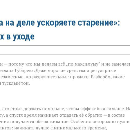
а на деле ускоряете старение»:
х в уходе
и — потому что мы делаем всё „по максимуму“ и не замечае
етлана Губарева. Даже дорогие средства и регулярные
незаметные, но разрушительные промахи. Разберём, какие
 тусклый тон.
 его стоит держать подольше, чтобы эффект был сильнее. Н
у, а спустя время начинает отдавать её обратно — в состав
жнения получается обезвоживание. Особенно осторожно нужн
лингов: начинать лучше с минимального времени,