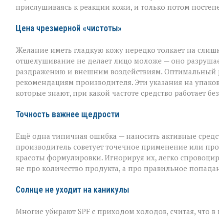
прислушиваясь к реакции кожи, и только потом постеп
Цена чрезмерной «чистоты»
Желание иметь гладкую кожу нередко толкает на слишк
отшелушивание не делает лицо моложе — оно разрушает
раздражению и внешним воздействиям. Оптимальный рит
рекомендациям производителя. Эти указания на упаковк
которые знают, при какой частоте средство работает б
Точность важнее щедрости
Ещё одна типичная ошибка — наносить активные средств
производитель советует точечное применение или прос
красоты формулировки. Игнорируя их, легко спровоцир
не про количество продукта, а про правильное попада
Солнце не уходит на каникулы
Многие убирают SPF с приходом холодов, считая, что в