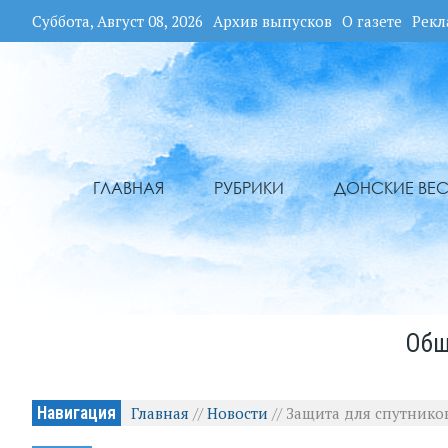
Суббота, Август 08, 2026
Архив выпусков
О газете
Рекл
ГЛАВНАЯ
РУБРИКИ
ДОНСКИЕ ВЕС
Общ
Навигация
Главная
//
Новости
//
Защита для спутнико