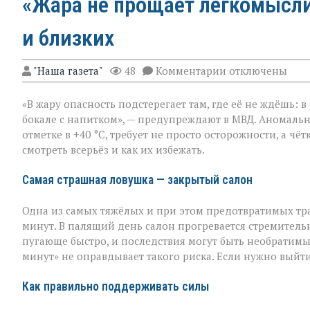
«Жара не прощает легкомыслия
и близких
к
"Наша газета"
48
Комментарии
отключены
записи
«Жара
«В жару опасность подстерегает там, где её не ждёшь: 
не
прощает
бокале с напитком», — предупреждают в МВД. Аномальн
легкомыслия»:
отметке в +40 °C, требует не просто осторожности, а ч
МВД — о
смотреть всерьёз и как их избежать.
том,
как
уберечь
Самая страшная ловушка — закрытый салон
себя
и
Одна из самых тяжёлых и при этом предотвратимых тр
близких
минут. В палящий день салон прогревается стремительн
пугающе быстро, и последствия могут быть необратимы
минут» не оправдывает такого риска. Если нужно выйти
Как правильно поддерживать силы