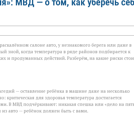
»: МВД — о том, как уберечь се
в раскалённом салоне авто, у незнакомого берега или даже в
ый зной, когда температура в ряде районов подбирается к
ётких и продуманных действий. Разберём, на какие риски стои
агедий — оставление ребёнка в машине даже на несколько
о: критическая для здоровья температура достигается
ми. В МВД подчёркивают: никакая спешка или «дело на пят
 из авто — ребёнок должен быть с вами.