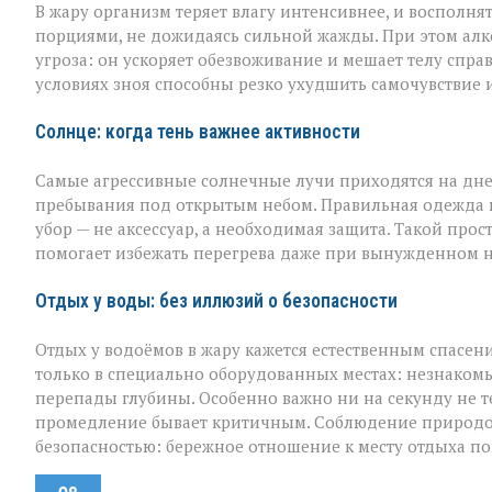
В жару организм теряет влагу интенсивнее, и восполня
порциями, не дожидаясь сильной жажды. При этом алко
угроза: он ускоряет обезвоживание и мешает телу спра
условиях зноя способны резко ухудшить самочувствие и
Солнце: когда тень важнее активности
Самые агрессивные солнечные лучи приходятся на дне
пребывания под открытым небом. Правильная одежда в 
убор — не аксессуар, а необходимая защита. Такой про
помогает избежать перегрева даже при вынужденном 
Отдых у воды: без иллюзий о безопасности
Отдых у водоёмов в жару кажется естественным спасен
только в специально оборудованных местах: незнакомы
перепады глубины. Особенно важно ни на секунду не те
промедление бывает критичным. Соблюдение природоо
безопасностью: бережное отношение к месту отдыха п