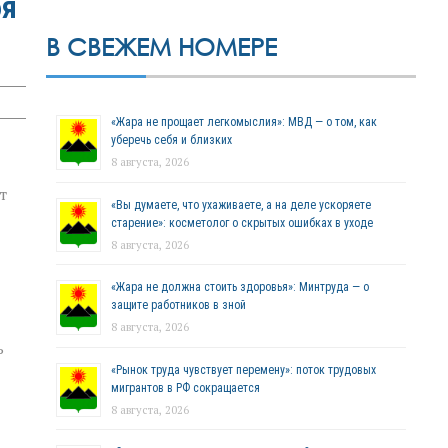
бя
В СВЕЖЕМ НОМЕРЕ
«Жара не прощает легкомыслия»: МВД — о том, как
уберечь себя и близких
8 августа, 2026
т
«Вы думаете, что ухаживаете, а на деле ускоряете
старение»: косметолог о скрытых ошибках в уходе
8 августа, 2026
«Жара не должна стоить здоровья»: Минтруда — о
защите работников в зной
8 августа, 2026
ь
«Рынок труда чувствует перемену»: поток трудовых
мигрантов в РФ сокращается
8 августа, 2026