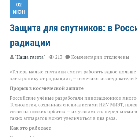
02
ИЮН
Защита для спутников: в Росс
радиации
к
"Наша газета"
213
Комментарии
отключены
записи
Защита
«Теперь малые спутники смогут работать вдвое дольш
для
спутников:
электронику от радиации», — отмечают исследователи
в
России
Прорыв в космической защите
создали
Российские учёные разработали инновационное много
новое
покрытие
Технология, созданная специалистами НИУ МИЭТ, приз
против
связи на низких орбитах — их уязвимость перед космич
радиации
таких аппаратов может увеличиться в два раза.
Как это работает