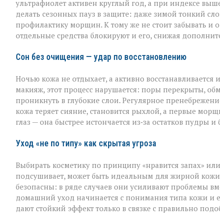
ультрафиолет активен круглый год, а при индексе выше
делать сезонных пауз в защите: даже зимой тонкий слой
профилактику морщин. К тому же не стоит забывать и о
отдельные средства блокируют и его, снижая дополнит
Сон без очищения — удар по восстановлению
Ночью кожа не отдыхает, а активно восстанавливается 
макияж, этот процесс нарушается: поры перекрыты, обм
проникнуть в глубокие слои. Регулярное пренебрежен
кожа теряет сияние, становится рыхлой, а первые мор
глаз — она быстрее истончается из‑за остатков пудры и
Уход «не по типу» как скрытая угроза
Выбирать косметику по принципу «нравится запах» или
подсушивает, может быть идеальным для жирной кожи, 
безопасны: в ряде случаев они усиливают проблемы вм
домашний уход начинается с понимания типа кожи и 
дают стойкий эффект только в связке с правильно под