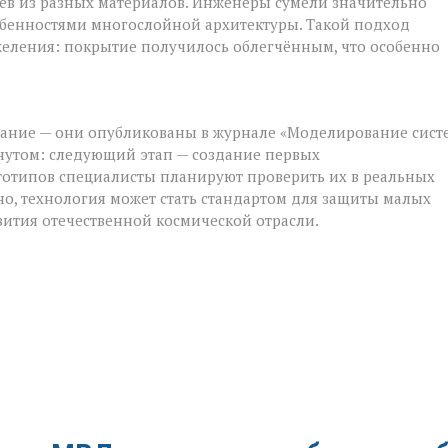
ёв из разных материалов. Инженеры сумели значительно
собенностями многослойной архитектуры. Такой подход
еления: покрытие получилось облегчённым, что особенно
нание — они опубликованы в журнале «Моделирование сист
гнутом: следующий этап — создание первых
тотипов специалисты планируют проверить их в реальных
о, технология может стать стандартом для защиты малых
вития отечественной космической отрасли.