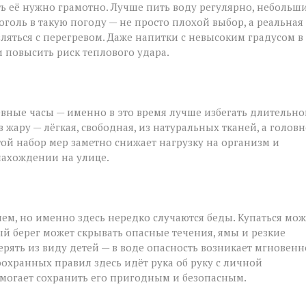
ть её нужно грамотно. Лучше пить воду регулярно, небольш
голь в такую погоду — не просто плохой выбор, а реальная
вляться с перегревом. Даже напитки с невысоким градусом в
 повысить риск теплового удара.
вные часы — именно в это время лучше избегать длительно
жару — лёгкая, свободная, из натуральных тканей, а голов
стой набор мер заметно снижает нагрузку на организм и
нахождении на улице.
ием, но именно здесь нередко случаются беды. Купаться мо
й берег может скрывать опасные течения, ямы и резкие
рять из виду детей — в воде опасность возникает мгновенн
хранных правил здесь идёт рука об руку с личной
омогает сохранить его пригодным и безопасным.