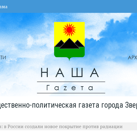
ама
ТИ
АР
НАША
Гаzета
ественно-политическая газета города Зве
в: в России создали новое покрытие против радиации