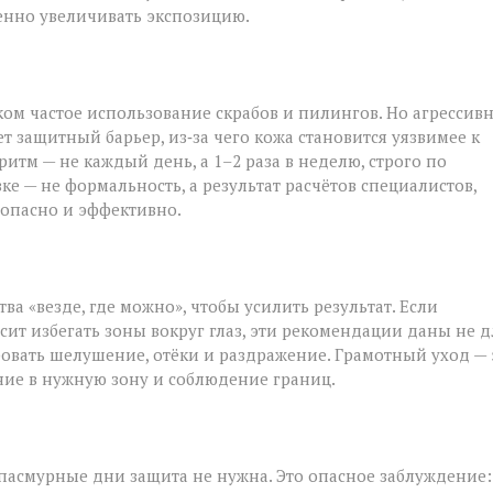
енно увеличивать экспозицию.
ом частое использование скрабов и пилингов. Но агрессив
 защитный барьер, из‑за чего кожа становится уязвимее к
м — не каждый день, а 1–2 раза в неделю, строго по
е — не формальность, а результат расчётов специалистов,
езопасно и эффективно.
а «везде, где можно», чтобы усилить результат. Если
ит избегать зоны вокруг глаз, эти рекомендации даны не д
овать шелушение, отёки и раздражение. Грамотный уход — 
ние в нужную зону и соблюдение границ.
 пасмурные дни защита не нужна. Это опасное заблуждение: