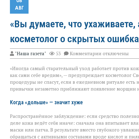
08
АВГ
«Вы думаете, что ухаживаете, 
косметолог о скрытых ошибка
к
"Наша газета"
53
Комментарии
отключены
записи
«Вы
«Иногда самый старательный уход работает против кож
думаете,
что
как сами себе вредим», — предупреждает косметолог Св
ухаживаете,
процедуры не спасут, если в ежедневном ритуале есть 
а
привычки незаметно приближают появление морщин и
на
деле
ускоряете
Когда «дольше» — значит хуже
старение»:
косметолог
Распространённое заблуждение: если средство полезно,
о
скрытых
деле кожа ведёт себя иначе: сначала она впитывает влаг
ошибках
маски или патча. В результате вместо глубокого увла
в
обращаться с активными составами вроде кислот и пи
уходе