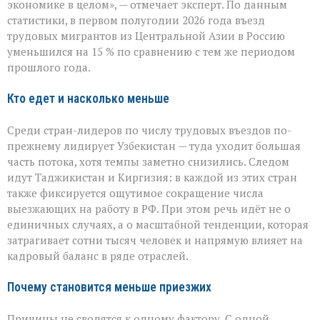
экономике в целом», — отмечает эксперт. По данным
поток
статистики, в первом полугодии 2026 года въезд
трудовых
мигрантов
трудовых мигрантов из Центральной Азии в Россию
в
уменьшился на 15 % по сравнению с тем же периодом
РФ
прошлого года.
сокращается
Кто едет и насколько меньше
Среди стран-лидеров по числу трудовых въездов по-
прежнему лидирует Узбекистан — туда уходит большая
часть потока, хотя темпы заметно снизились. Следом
идут Таджикистан и Киргизия: в каждой из этих стран
также фиксируется ощутимое сокращение числа
выезжающих на работу в РФ. При этом речь идёт не о
единичных случаях, а о масштабной тенденции, которая
затрагивает сотни тысяч человек и напрямую влияет на
кадровый баланс в ряде отраслей.
Почему становится меньше приезжих
Причины не сводятся к одному фактору. С одной