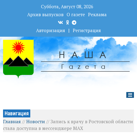
Суббота, Август 08, 2026
Архив выпусков
О газете
Реклама
Авторизация
|
Регистрация
НАША
Гаzета
Навигация
Главная
//
Новости
//
Запись к врачу в Ростовской области
стала доступна в мессенджере MAX