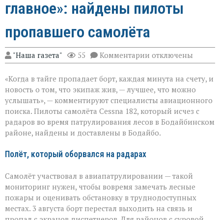
главное»: найдены пилоты
пропавшего самолёта
к
"Наша газета"
55
Комментарии
отключены
записи
«Экипаж
«Когда в тайге пропадает борт, каждая минута на счету, и
на
земле — это
новость о том, что экипаж жив, — лучшее, что можно
главное»:
услышать», — комментируют специалисты авиационного
найдены
поиска. Пилоты самолёта Cessna 182, который исчез с
пилоты
пропавшего
радаров во время патрулирования лесов в Бодайбинском
самолёта
районе, найдены и доставлены в Бодайбо.
Полёт, который оборвался на радарах
Самолёт участвовал в авиапатрулировании — такой
мониторинг нужен, чтобы вовремя замечать лесные
пожары и оценивать обстановку в труднодоступных
местах. 3 августа борт перестал выходить на связь и
пропал с экранов диспетчеров. Для районов с суровой