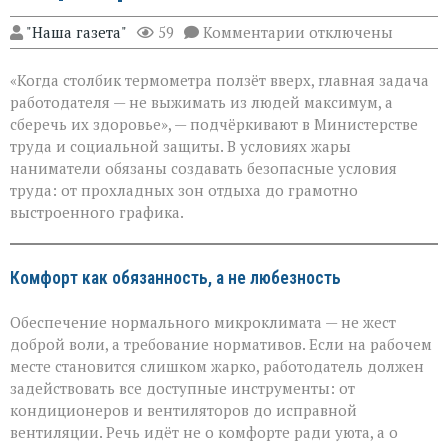
к
"Наша газета"
59
Комментарии
отключены
записи
«Жара
«Когда столбик термометра ползёт вверх, главная задача
не
должна
работодателя — не выжимать из людей максимум, а
стоить
сберечь их здоровье», — подчёркивают в Министерстве
здоровья»:
труда и социальной защиты. В условиях жары
Минтруда — о
защите
наниматели обязаны создавать безопасные условия
работников
труда: от прохладных зон отдыха до грамотно
в
выстроенного графика.
зной
Комфорт как обязанность, а не любезность
Обеспечение нормального микроклимата — не жест
доброй воли, а требование нормативов. Если на рабочем
месте становится слишком жарко, работодатель должен
задействовать все доступные инструменты: от
кондиционеров и вентиляторов до исправной
вентиляции. Речь идёт не о комфорте ради уюта, а о