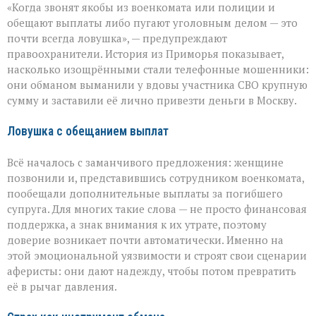
«Когда звонят якобы из военкомата или полиции и
сыграли
на
обещают выплаты либо пугают уголовным делом — это
самом
почти всегда ловушка», — предупреждают
больном»:
правоохранители. История из Приморья показывает,
вдова
военного
насколько изощрёнными стали телефонные мошенники:
лишилась
они обманом выманили у вдовы участника СВО крупную
миллионов
сумму и заставили её лично привезти деньги в Москву.
из‑за
аферистов
Ловушка с обещанием выплат
Всё началось с заманчивого предложения: женщине
позвонили и, представившись сотрудником военкомата,
пообещали дополнительные выплаты за погибшего
супруга. Для многих такие слова — не просто финансовая
поддержка, а знак внимания к их утрате, поэтому
доверие возникает почти автоматически. Именно на
этой эмоциональной уязвимости и строят свои сценарии
аферисты: они дают надежду, чтобы потом превратить
её в рычаг давления.