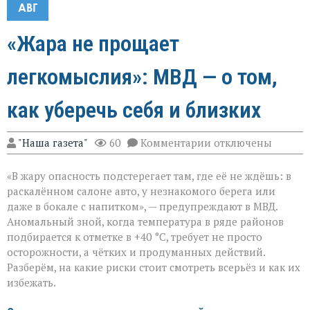
АВГ
«Жара не прощает
легкомыслия»: МВД — о том,
как уберечь себя и близких
к
"Наша газета"
60
Комментарии
отключены
записи
«Жара
«В жару опасность подстерегает там, где её не ждёшь: в
не
прощает
раскалённом салоне авто, у незнакомого берега или
легкомыслия»:
даже в бокале с напитком», — предупреждают в МВД.
МВД — о
Аномальный зной, когда температура в ряде районов
том,
как
подбирается к отметке в +40 °C, требует не просто
уберечь
осторожности, а чётких и продуманных действий.
себя
Разберём, на какие риски стоит смотреть всерьёз и как их
и
избежать.
близких