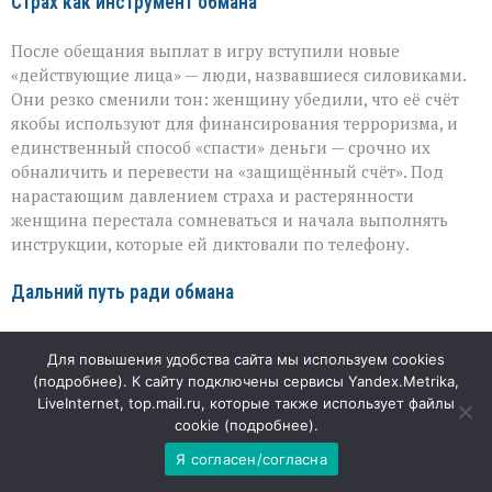
Страх как инструмент обмана
После обещания выплат в игру вступили новые
«действующие лица» — люди, назвавшиеся силовиками.
Они резко сменили тон: женщину убедили, что её счёт
якобы используют для финансирования терроризма, и
единственный способ «спасти» деньги — срочно их
обналичить и перевести на «защищённый счёт». Под
нарастающим давлением страха и растерянности
женщина перестала сомневаться и начала выполнять
инструкции, которые ей диктовали по телефону.
Дальний путь ради обмана
Аферисты не ограничились переводом средств: они
Для повышения удобства сайта мы используем cookies
убедили женщину лично доставить наличные в столицу.
(
подробнее
). К сайту подключены сервисы Yandex.Metrika,
Она купила билет, прилетела в Москву и встретилась с
LiveInternet, top.mail.ru, которые также использует файлы
курьером. Финальным штрихом стала отработанная
cookie (
подробнее
).
деталь: незнакомец произнёс заранее оговорённое
Я согласен/согласна
кодовое слово — и этого оказалось достаточно, чтобы
женщина отдала сумку с деньгами. В тот момент она