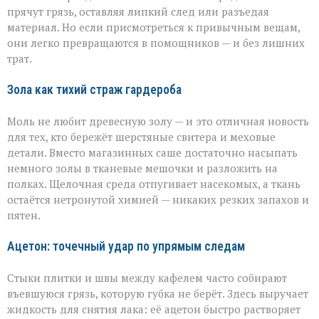
чистоты
прячут грязь, оставляя липкий след или разъедая
материал. Но если присмотреться к привычным вещам,
они легко превращаются в помощников — и без лишних
трат.
Зола как тихий страж гардероба
Моль не любит древесную золу — и это отличная новость
для тех, кто бережёт шерстяные свитера и меховые
детали. Вместо магазинных саше достаточно насыпать
немного золы в тканевые мешочки и разложить на
полках. Щелочная среда отпугивает насекомых, а ткань
остаётся нетронутой химией — никаких резких запахов и
пятен.
Ацетон: точечный удар по упрямым следам
Стыки плитки и швы между кафелем часто собирают
въевшуюся грязь, которую губка не берёт. Здесь выручает
жидкость для снятия лака: её ацетон быстро растворяет