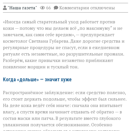
к
"Наша газета"
66
Комментарии
отключены
записи
«Вы
«Иногда самый старательный уход работает против
думаете,
что
кожи — потому что мы делаем всё „по максимуму“ и не
ухаживаете,
замечаем, как сами себе вредим», — предупреждает
а
косметолог Светлана Губарева. Даже дорогие средства и
на
деле
регулярные процедуры не спасут, если в ежедневном
ускоряете
ритуале есть незаметные, но разрушительные промахи.
старение»:
Разберём, какие привычки незаметно приближают
косметолог
появление морщин и тусклый тон.
о
скрытых
ошибках
Когда «дольше» — значит хуже
в
уходе
Распространённое заблуждение: если средство полезно,
его стоит держать подольше, чтобы эффект был сильнее.
На деле кожа ведёт себя иначе: сначала она впитывает
влагу, а спустя время начинает отдавать её обратно — в
состав маски или патча. В результате вместо глубокого
увлажнения получается обезвоживание. Особенно