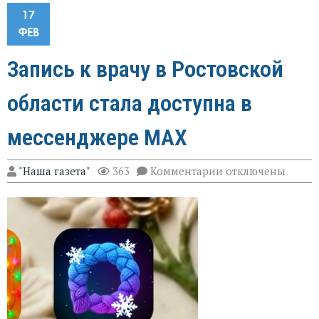
17
ФЕВ
Запись к врачу в Ростовской
области стала доступна в
мессенджере MAX
к
"Наша газета"
363
Комментарии
отключены
записи
Запись
к
врачу
в
Ростовской
области
стала
доступна
в
мессенджере
MAX