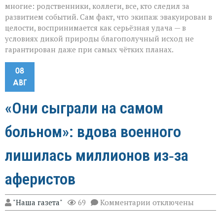
многие: родственники, коллеги, все, кто следил за
развитием событий. Сам факт, что экипаж эвакуирован в
целости, воспринимается как серьёзная удача — в
условиях дикой природы благополучный исход не
гарантирован даже при самых чётких планах.
08
АВГ
«Они сыграли на самом
больном»: вдова военного
лишилась миллионов из‑за
аферистов
к
"Наша газета"
69
Комментарии
отключены
записи
«Они