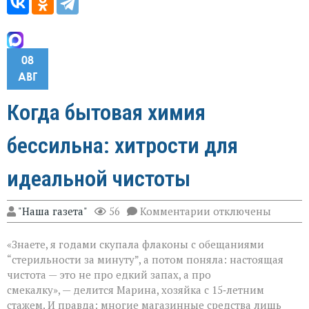
08
АВГ
Когда бытовая химия
бессильна: хитрости для
идеальной чистоты
к
"Наша газета"
56
Комментарии
отключены
записи
Когда
«Знаете, я годами скупала флаконы с обещаниями
бытовая
химия
“стерильности за минуту”, а потом поняла: настоящая
бессильна:
чистота — это не про едкий запах, а про
хитрости
смекалку», — делится Марина, хозяйка с 15‑летним
для
идеальной
стажем. И правда: многие магазинные средства лишь