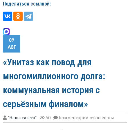
Поделиться ссылкой:
09
АВГ
«Унитаз как повод для
многомиллионного долга:
коммунальная история с
серьёзным финалом»
к
"Наша газета"
50
Комментарии
отключены
записи
«Унитаз