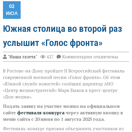
02
ИЮЛ
Южная столица во второй раз
услышит «Голос фронта»
к
"Наша газета"
427
Комментарии
отключены
записи
Южная
В Ростове-на-Дону пройдет II Всероссийский фестиваль
столица
во
современной военной песни «Голос фронта». Об этом
второй
«Южной службе новостей» сообщил директор АНО
раз
«Центр медиастратегий» Марк Быков в пресс-центре
услышит
«Голос
«Дон-медиа».
фронта»
Подать заявку на участие можно на официальном
сайте
фестиваля-конкурса
через активную кнопку в
меню сайта с 20 июня по 1 августа 2025 года.
Фестиваль-конкурс призван объединить участников из