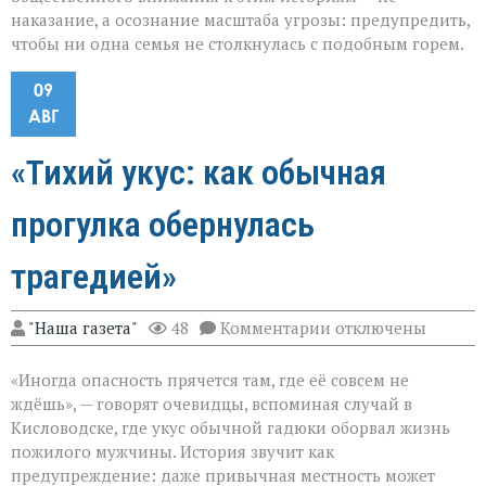
наказание, а осознание масштаба угрозы: предупредить,
чтобы ни одна семья не столкнулась с подобным горем.
09
АВГ
«Тихий укус: как обычная
прогулка обернулась
трагедией»
к
"Наша газета"
48
Комментарии
отключены
записи
«Тихий
«Иногда опасность прячется там, где её совсем не
укус:
как
ждёшь», — говорят очевидцы, вспоминая случай в
обычная
Кисловодске, где укус обычной гадюки оборвал жизнь
прогулка
пожилого мужчины. История звучит как
обернулась
трагедией»
предупреждение: даже привычная местность может