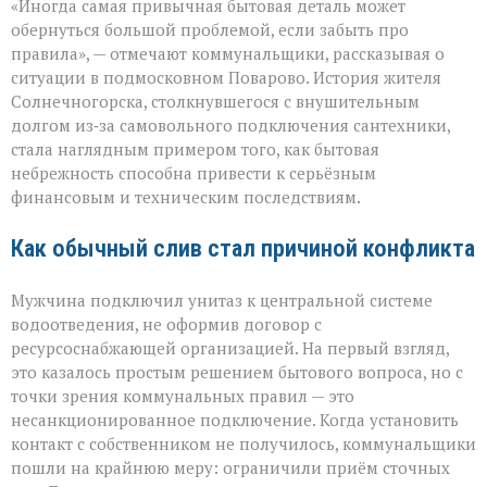
«Иногда самая привычная бытовая деталь может
как
повод
обернуться большой проблемой, если забыть про
для
правила», — отмечают коммунальщики, рассказывая о
многомиллионног
ситуации в подмосковном Поварово. История жителя
долга:
коммунальная
Солнечногорска, столкнувшегося с внушительным
история
долгом из‑за самовольного подключения сантехники,
с
стала наглядным примером того, как бытовая
серьёзным
небрежность способна привести к серьёзным
финалом»
финансовым и техническим последствиям.
Как обычный слив стал причиной конфликта
Мужчина подключил унитаз к центральной системе
водоотведения, не оформив договор с
ресурсоснабжающей организацией. На первый взгляд,
это казалось простым решением бытового вопроса, но с
точки зрения коммунальных правил — это
несанкционированное подключение. Когда установить
контакт с собственником не получилось, коммунальщики
пошли на крайнюю меру: ограничили приём сточных