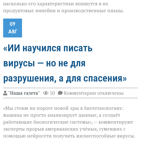
насколько его характеристики впишутся в их
продуктовые линейки и производственные планы.
09
АВГ
«ИИ научился писать
вирусы — но не для
разрушения, а для спасения»
к
"Наша газета"
50
Комментарии
отключены
записи
«ИИ
«Мы стоим на пороге новой эры в биотехнологиях:
научился
писать
машина не просто анализирует данные, а создаёт
вирусы — но
работающие биологические системы», — комментируют
не
эксперты прорыв американских учёных, сумевших с
для
разрушения,
помощью нейросети получить жизнеспособные вирусы.
а