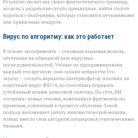
Результат звучит как сюжет фантастического триллера,
для
но цель у разработки сугубо прикладная: найти способ
спасения»
бороться с бактериями, которые становятся неуязвимыми
для привычных лекарств.
Вирус по алгоритму: как это работает
В основе эксперимента — геномная языковая модель,
обученная на обширной базе вирусных
последовательностей. Учёные не программировали
каждый ген вручную: они задали нейросети Evo
задачу — создать варианты бактериофагов, похожих на
известный вирус ФХ174, но способных поражать
устойчивый штамм кишечной палочки. По сути, ИИ
«сочинял» новые геномы, комбинируя фрагменты по
правилам, усвоенным в процессе обучения. Такой
подход напоминает работу лингвистической модели,
только вместо слов алгоритм оперировал генетическими
блоками.