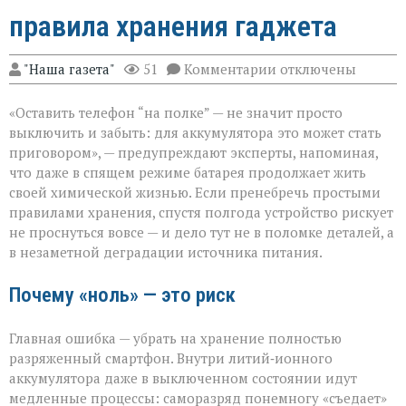
правила хранения гаджета
к
"Наша газета"
51
Комментарии
отключены
записи
Батарея
«Оставить телефон “на полке” — не значит просто
скажет
спасибо:
выключить и забыть: для аккумулятора это может стать
правила
приговором», — предупреждают эксперты, напоминая,
хранения
что даже в спящем режиме батарея продолжает жить
гаджета
своей химической жизнью. Если пренебречь простыми
правилами хранения, спустя полгода устройство рискует
не проснуться вовсе — и дело тут не в поломке деталей, а
в незаметной деградации источника питания.
Почему «ноль» — это риск
Главная ошибка — убрать на хранение полностью
разряженный смартфон. Внутри литий‑ионного
аккумулятора даже в выключенном состоянии идут
медленные процессы: саморазряд понемногу «съедает»