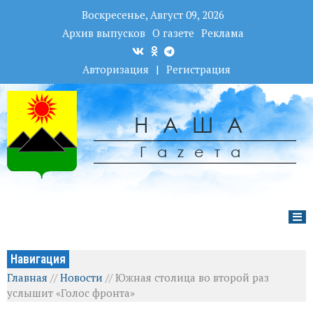
Воскресенье, Август 09, 2026
Архив выпусков
О газете
Реклама
Авторизация
|
Регистрация
НАША
Гаzета
Навигация
Главная
//
Новости
//
Южная столица во второй раз
услышит «Голос фронта»