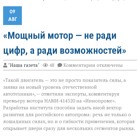
09
АВГ
«Мощный мотор — не ради
цифр, а ради возможностей»
к
"Наша газета"
48
Комментарии
отключены
записи
«Мощный
«Такой двигатель — это не просто показатель силы, а
мотор — не
ради
заявка на новый уровень отечественной
цифр,
автотехники», — отметили эксперты, комментируя
а
премьеру мотора НАМИ‑414320 на «Иннопроме».
ради
возможностей»
Разработка института способна задать иной вектор
развития для российского автопрома: речь не только о
лошадиных силах, но и о гибкости применения, которая
открывает двери сразу для нескольких сегментов рынка.