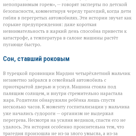
прощает
непоправимым горем», — говорят эксперты по детской
невнимательности
безопасности, комментируя череду трагедий, когда дети
трагедии
гибли в перегретых автомобилях. Эти истории звучат как
в
раскалённых
горькие предупреждения: даже короткая
машинах»
невнимательность в жаркий день способна привести к
катастрофе, а температура в салоне машины растёт
пугающе быстро.
Сон, ставший роковым
В турецкой провинции Мардин четырёхлетний мальчик
незаметно забрался в семейный автомобиль с
приоткрытой дверью и уснул. Машина стояла под
палящим солнцем, и внутри стремительно нарастала
жара. Родители обнаружили ребёнка лишь спустя
несколько часов. К моменту госпитализации у мальчика
уже начались судороги — организм не выдержал
перегрева. Несмотря на усилия медиков, спасти его не
удалось. Эта история особенно пронзительна тем, что
трагедия произошла не из‑за злого умысла, а из‑за