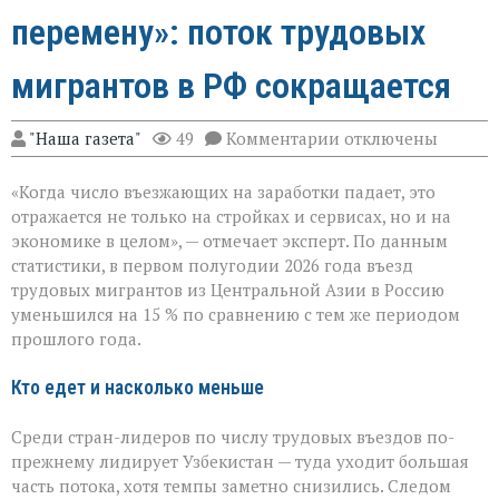
перемену»: поток трудовых
мигрантов в РФ сокращается
к
"Наша газета"
49
Комментарии
отключены
записи
«Рынок
«Когда число въезжающих на заработки падает, это
труда
чувствует
отражается не только на стройках и сервисах, но и на
перемену»:
экономике в целом», — отмечает эксперт. По данным
поток
статистики, в первом полугодии 2026 года въезд
трудовых
мигрантов
трудовых мигрантов из Центральной Азии в Россию
в
уменьшился на 15 % по сравнению с тем же периодом
РФ
прошлого года.
сокращается
Кто едет и насколько меньше
Среди стран-лидеров по числу трудовых въездов по-
прежнему лидирует Узбекистан — туда уходит большая
часть потока, хотя темпы заметно снизились. Следом