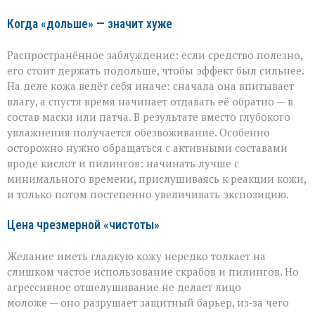
скрытых
ошибках
Когда «дольше» — значит хуже
в
уходе
Распространённое заблуждение: если средство полезно,
его стоит держать подольше, чтобы эффект был сильнее.
На деле кожа ведёт себя иначе: сначала она впитывает
влагу, а спустя время начинает отдавать её обратно — в
состав маски или патча. В результате вместо глубокого
увлажнения получается обезвоживание. Особенно
осторожно нужно обращаться с активными составами
вроде кислот и пилингов: начинать лучше с
минимального времени, прислушиваясь к реакции кожи,
и только потом постепенно увеличивать экспозицию.
Цена чрезмерной «чистоты»
Желание иметь гладкую кожу нередко толкает на
слишком частое использование скрабов и пилингов. Но
агрессивное отшелушивание не делает лицо
моложе — оно разрушает защитный барьер, из‑за чего