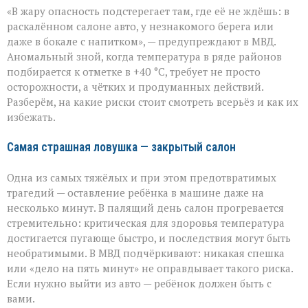
«Жара
«В жару опасность подстерегает там, где её не ждёшь: в
не
прощает
раскалённом салоне авто, у незнакомого берега или
легкомыслия»:
даже в бокале с напитком», — предупреждают в МВД.
МВД — о
Аномальный зной, когда температура в ряде районов
том,
как
подбирается к отметке в +40 °C, требует не просто
уберечь
осторожности, а чётких и продуманных действий.
себя
Разберём, на какие риски стоит смотреть всерьёз и как их
и
избежать.
близких
Самая страшная ловушка — закрытый салон
Одна из самых тяжёлых и при этом предотвратимых
трагедий — оставление ребёнка в машине даже на
несколько минут. В палящий день салон прогревается
стремительно: критическая для здоровья температура
достигается пугающе быстро, и последствия могут быть
необратимыми. В МВД подчёркивают: никакая спешка
или «дело на пять минут» не оправдывает такого риска.
Если нужно выйти из авто — ребёнок должен быть с
вами.