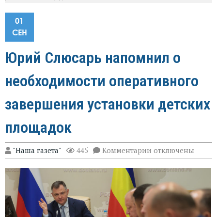
01
СЕН
Юрий Слюсарь напомнил о
необходимости оперативного
завершения установки детских
площадок
к
"Наша газета"
445
Комментарии
отключены
записи
Юрий
Слюсарь
напомнил
о
необходимости
оперативного
завершения