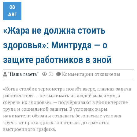
08
АВГ
«Жара не должна стоить
здоровья»: Минтруда — о
защите работников в зной
к
"Наша газета"
51
Комментарии
отключены
записи
«Жара
«Когда столбик термометра ползёт вверх, главная задача
не
должна
работодателя — не выжимать из людей максимум, а
стоить
сберечь их здоровье», — подчёркивают в Министерстве
здоровья»:
труда и социальной защиты. В условиях жары
Минтруда — о
защите
наниматели обязаны создавать безопасные условия
работников
труда: от прохладных зон отдыха до грамотно
в
выстроенного графика.
зной