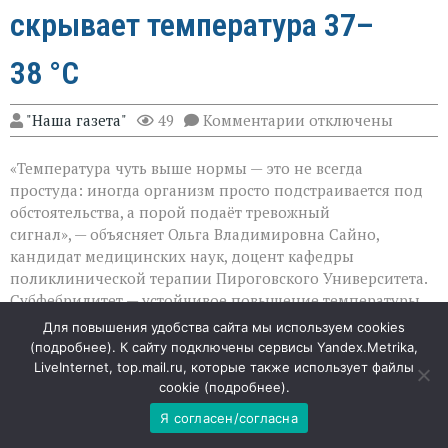
скрывает температура 37–
38 °C
к
"Наша газета"
49
Комментарии
отключены
записи
«Не
«Температура чуть выше нормы — это не всегда
спешите
пить
простуда: иногда организм просто подстраивается под
жаропонижающее»
обстоятельства, а порой подаёт тревожный
что
сигнал», — объясняет Ольга Владимировна Сайно,
скрывает
температура
кандидат медицинских наук, доцент кафедры
37–
поликлинической терапии Пироговского Университета.
38 °C
Субфебрилитет — устойчивое повышение температуры
до 37–38 °C — может быть как вариантом нормы, так и
Для повышения удобства сайта мы используем cookies
симптомом серьёзных изменений в теле. Разбираемся,
(
подробнее
). К сайту подключены сервисы Yandex.Metrika,
когда это безопасно, а когда стоит насторожиться.
LiveInternet, top.mail.ru, которые также использует файлы
cookie (
подробнее
).
Когда тепло — это нормально
Я согласен/согласна