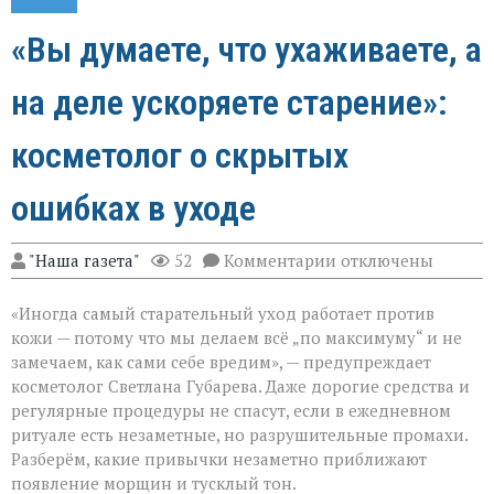
«Вы думаете, что ухаживаете, а
на деле ускоряете старение»:
косметолог о скрытых
ошибках в уходе
к
"Наша газета"
52
Комментарии
отключены
записи
«Вы
«Иногда самый старательный уход работает против
думаете,
что
кожи — потому что мы делаем всё „по максимуму“ и не
ухаживаете,
замечаем, как сами себе вредим», — предупреждает
а
косметолог Светлана Губарева. Даже дорогие средства и
на
деле
регулярные процедуры не спасут, если в ежедневном
ускоряете
ритуале есть незаметные, но разрушительные промахи.
старение»:
Разберём, какие привычки незаметно приближают
косметолог
появление морщин и тусклый тон.
о