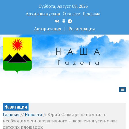
Суббота, Август 08, 2026
Архив выпусков
О газете
Реклама
Авторизация
|
Регистрация
НАША
Гаzета
Навигация
Главная
//
Новости
//
Юрий Слюсарь напомнил о
необходимости оперативного завершения установки
детских площадок