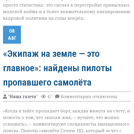
просто статистика: это сигнал к перестройке привычных
моделей найма и к более внимательному планированию
кадровой политики на годы вперёд.
08
АВГ
«Экипаж на земле — это
главное»: найдены пилоты
пропавшего самолёта
к
"Наша газета"
47
Комментарии
отключены
записи
«Экипаж
«Когда в тайге пропадает борт, каждая минута на счету, и
на
земле — это
новость о том, что экипаж жив, — лучшее, что можно
главное»:
услышать», — комментируют специалисты авиационного
найдены
поиска. Пилоты самолёта Cessna 182, который исчез с
пилоты