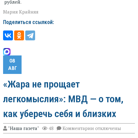
рублей
.
Мария Крайняя
Поделиться ссылкой:
08
АВГ
«Жара не прощает
легкомыслия»: МВД — о том,
как уберечь себя и близких
к
"Наша газета"
48
Комментарии
отключены
записи