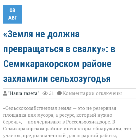
08
АВГ
«Земля не должна
превращаться в свалку»: в
Семикаракорском районе
захламили сельхозугодья
к
"Наша газета"
51
Комментарии
отключены
записи
«Земля
«Сельскохозяйственная земля — это не резервная
не
должна
площадка для мусора, а ресурс, который нужно
превращаться
беречь», — подчёркивают в Россельхознадзоре. В
в
Семикаракорском районе инспекторы обнаружили, что
свалку»:
в
участок, предназначенный для аграрной работы,