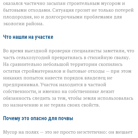
Семикаракорском
оказался частично засыпан строительным мусором и
районе
бытовыми отходами. Ситуация грозит не только потерей
захламили
плодородия, но и долгосрочными проблемами для
сельхозугодья
экологии района.
Что нашли на участке
Во время выездной проверки специалисты заметили, что
часть сельхозугодий превратилась в стихийную свалку.
На сравнительно небольшой территории скопились
остатки стройматериалов и бытовые отходы — при этом
никаких попыток навести порядок владелец не
предпринимал. Участок находится в частной
собственности, и именно на собственнике лежит
обязанность следить за тем, чтобы земля использовалась
по назначению и не теряла своих свойств.
Почему это опасно для почвы
Мусор на полях — это не просто неэстетично: он мешает