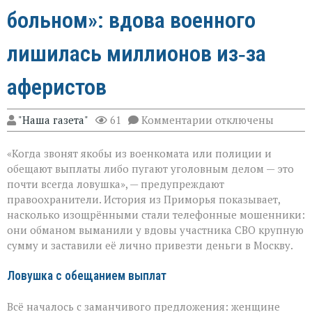
больном»: вдова военного
лишилась миллионов из‑за
аферистов
к
"Наша газета"
61
Комментарии
отключены
записи
«Они
«Когда звонят якобы из военкомата или полиции и
сыграли
на
обещают выплаты либо пугают уголовным делом — это
самом
почти всегда ловушка», — предупреждают
больном»:
правоохранители. История из Приморья показывает,
вдова
военного
насколько изощрёнными стали телефонные мошенники:
лишилась
они обманом выманили у вдовы участника СВО крупную
миллионов
сумму и заставили её лично привезти деньги в Москву.
из‑за
аферистов
Ловушка с обещанием выплат
Всё началось с заманчивого предложения: женщине