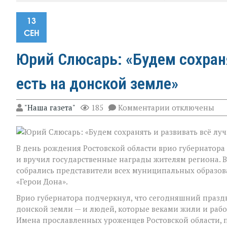
13
СЕН
Юрий Слюсарь: «Будем сохраня
есть на донской земле»
к
"Наша газета"
185
Комментарии
отключены
записи
Юрий
Слюсарь:
«Будем
В день рождения Ростовской области врио губернатор
сохранять
и
и вручил государственные награды жителям региона. В
развивать
собрались представители всех муниципальных образов
всё
«Герои Дона».
лучшее,
что
Врио губернатора подчеркнул, что сегодняшний празд
есть
донской земли — и людей, которые веками жили и работа
на
донской
Имена прославленных уроженцев Ростовской области, по