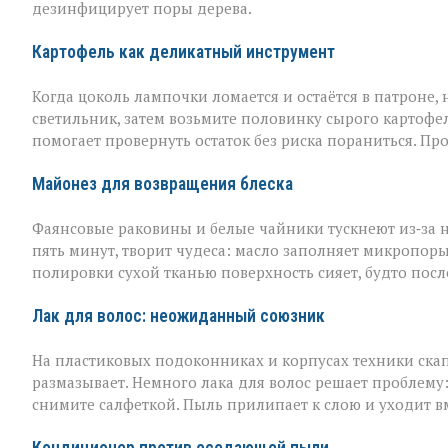
дезинфицирует поры дерева.
Картофель как деликатный инструмент
Когда цоколь лампочки ломается и остаётся в патроне, н
светильник, затем возьмите половинку сырого картофел
помогает провернуть остаток без риска пораниться. Пр
Майонез для возвращения блеска
Фаянсовые раковины и белые чайники тускнеют из‑за 
пять минут, творит чудеса: масло заполняет микропоры, 
полировки сухой тканью поверхность сияет, будто пос
Лак для волос: неожиданный союзник
На пластиковых подоконниках и корпусах техники скап
размазывает. Немного лака для волос решает проблему
снимите салфеткой. Пыль прилипает к слою и уходит вме