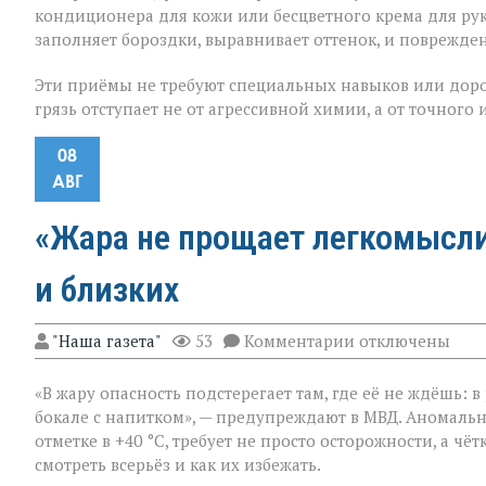
кондиционера для кожи или бесцветного крема для рук
заполняет бороздки, выравнивает оттенок, и поврежден
Эти приёмы не требуют специальных навыков или доро
грязь отступает не от агрессивной химии, а от точного
08
АВГ
«Жара не прощает легкомыслия
и близких
к
"Наша газета"
53
Комментарии
отключены
записи
«Жара
«В жару опасность подстерегает там, где её не ждёшь: 
не
прощает
бокале с напитком», — предупреждают в МВД. Аномальн
легкомыслия»:
отметке в +40 °C, требует не просто осторожности, а ч
МВД — о
смотреть всерьёз и как их избежать.
том,