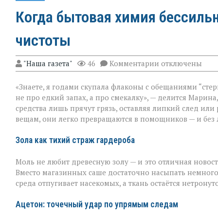
Когда бытовая химия бессильн
чистоты
к
"Наша газета"
46
Комментарии
отключены
записи
Когда
«Знаете, я годами скупала флаконы с обещаниями “стер
бытовая
химия
не про едкий запах, а про смекалку», — делится Марина
бессильна:
средства лишь прячут грязь, оставляя липкий след или
хитрости
вещам, они легко превращаются в помощников — и без 
для
идеальной
чистоты
Зола как тихий страж гардероба
Моль не любит древесную золу — и это отличная новост
Вместо магазинных саше достаточно насыпать немного
среда отпугивает насекомых, а ткань остаётся нетронут
Ацетон: точечный удар по упрямым следам