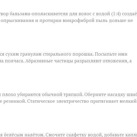
твор бальзама‑ополаскивателя для волос с водой (1:4) создаё
ле опрыскивания и протирки микрофиброй пыль дольше не
тся сухим гранулам стирального порошка. Посыпьте ими
на полчаса. Абразивные частицы разрыхляют отложения, а
и плохо убираются обычной тряпкой. Оберните насадку шва
резинкой. Статическое электричество притягивает мелкий
я белёсым налётом. Смочите салфетку водой, добавьте кап