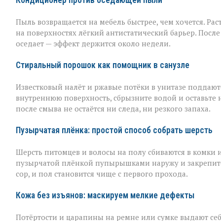
Кондиционер против оседающей пыли
Пыль возвращается на мебель быстрее, чем хочется. Рас
на поверхностях лёгкий антистатический барьер. Пос
оседает — эффект держится около недели.
Стиральный порошок как помощник в санузле
Известковый налёт и ржавые потёки в унитазе поддаю
внутреннюю поверхность, сбрызните водой и оставьте 
после смыва не остаётся ни следа, ни резкого запаха.
Пузырчатая плёнка: простой способ собрать шерсть
Шерсть питомцев и волосы на полу сбиваются в комки 
пузырчатой плёнкой пупырышками наружу и закрепите 
сор, и пол становится чище с первого прохода.
Кожа без изъянов: маскируем мелкие дефекты
Потёртости и царапины на ремне или сумке выдают себ