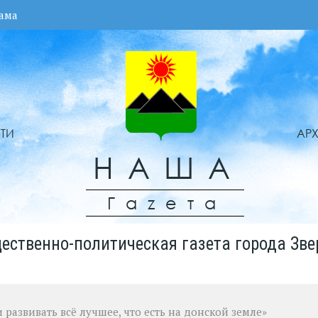
ама
ТИ
АР
НАША
Гаzета
ественно-политическая газета города Зве
развивать всё лучшее, что есть на донской земле»