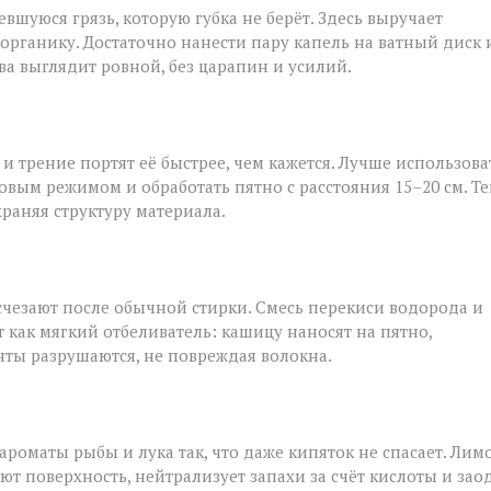
шуюся грязь, которую губка не берёт. Здесь выручает
 органику. Достаточно нанести пару капель на ватный диск 
ва выглядит ровной, без царапин и усилий.
и трение портят её быстрее, чем кажется. Лучше использова
овым режимом и обработать пятно с расстояния 15–20 см. Т
храняя структуру материала.
исчезают после обычной стирки. Смесь перекиси водорода и
т как мягкий отбеливатель: кашицу наносят на пятно,
нты разрушаются, не повреждая волокна.
роматы рыбы и лука так, что даже кипяток не спасает. Лим
ют поверхность, нейтрализует запахи за счёт кислоты и зао