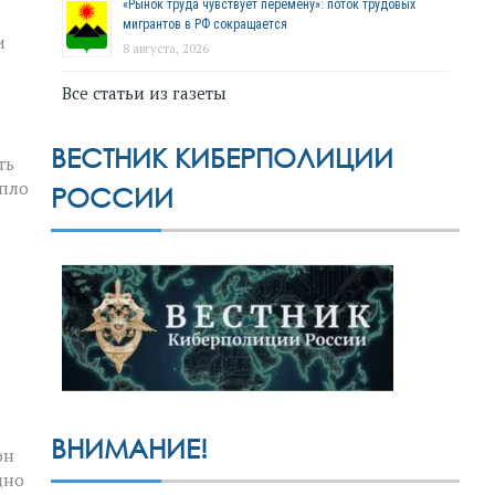
«Рынок труда чувствует перемену»: поток трудовых
мигрантов в РФ сокращается
и
8 августа, 2026
Все статьи из газеты
ВЕСТНИК КИБЕРПОЛИЦИИ
ть
епло
РОССИИ
ВНИМАНИЕ!
он
дно