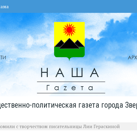
лама
ТИ
АР
НАША
Гаzета
ественно-политическая газета города Зве
омили с творчеством писательницы Лии Гераскиной