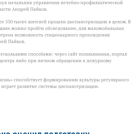
кнул начальник управления лечебно‑профилактической
ласти Андрей Пайков.
ее 330 тысяч жителей прошли диспансеризацию в целом. В
ациях можно пройти обследование, для маломобильных
мотрена возможность стационарного прохождения
рей Пайков.
несколькими способами: через сайт поликлиники, портал
лл‑центра либо при личном обращении к дежурному
изнь» способствует формированию культуры регулярного
м играет развитие системы диспансеризации.