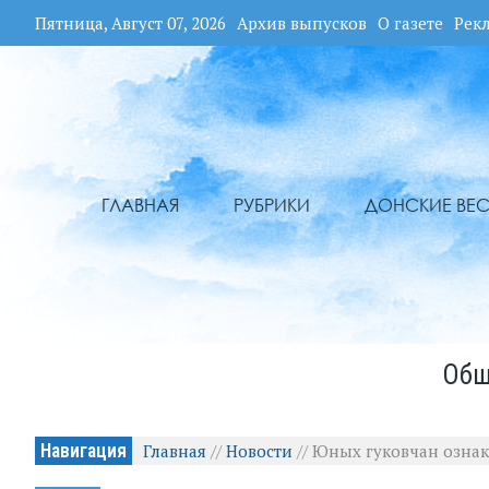
Пятница, Август 07, 2026
Архив выпусков
О газете
Рек
ГЛАВНАЯ
РУБРИКИ
ДОНСКИЕ ВЕС
Общ
Навигация
Главная
//
Новости
//
Юных гуковчан ознак