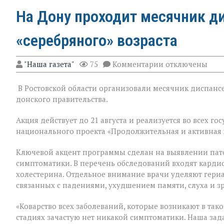
На Дону проходит месячник д
«серебряного» возраста
к
"Наша газета"
75
Комментарии
отключены
записи
На
В Ростовской области организовали месячник диспансе
Дону
проходит
донского правительства.
месячник
диспансеризац
Акция действует до 21 августа и реализуется во всех 
для
национального проекта «Продолжительная и активная 
людей
«серебряного»
возраста
Ключевой акцент программы сделан на выявлении пат
симптоматики. В перечень обследований входят кардио
холестерина. Отдельное внимание врачи уделяют гери
связанных с падениями, ухудшением памяти, слуха и з
«Коварство всех заболеваний, которые возникают в таком
стадиях зачастую нет никакой симптоматики. Наша зад