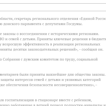
бласти, секретарь регионального отделения «Единой Росси
ой
 донского парламента с депутатами Госдумы.
е законы о воссоединении с историческими регионами.
е
ВО и семей с детьми. Приняты ключевые решения в бюджет
у возросшую эффективность в реализации региональных
риняты десятки законодательных решений», – сообщил он.
 Собрания с думским комитетом по труду, социальной
ментариев были приняты важнейшие для общества законы.
 защиты интересов семей с детьми и уязвимых категорий
акже обеспечения безопасности несовершеннолетних», –
ую госпитализацию в стационаре вместе с ребенком,
ременно работающие в летний период подростки-инвалиды и