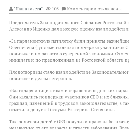
к
"Наша газета"
105
Комментарии
отключены
записи
В
Председатель Законодательного Собрания Ростовской о
Государственн
Думе
Александр Ищенко дал высокую оценку взаимодействию
России
состоялось
«За парламентскую пятилетку были приняты важнейши
заключительно
Обеспечена фундаментальная поддержка участников С
пленарное
заседание
политике и по развитию суверенной экономики. Отмеч
весенней
инициатив: по предложениям из Ростовской области п
сессии,
ставшее
Плодотворным стало взаимодействие Законодательного
последним
для
политике и делам ветеранов.
VIII
созыва
«Благодаря инициативам и обращениям донских парла
Они касались поддержки участников СВО и их близких,
граждан, изменений в трудовом законодательстве, а т
отметила депутат Госдумы Екатерина Стенякина.
Так, родители детей с ОВЗ получили право на бесплатн
независимо от его возраста и тяжести заболевания. В