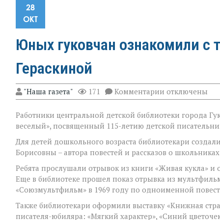
28
ОКТ
Юных гуковчан ознакомили с 
Гераскиной
к
"Наша газета"
171
Комментарии
отключены
записи
Юных
Работники центральной детской библиотеки города Гу
гуковчан
ознакомили
веселый», посвященный 115-летию детской писательни
с
творчеством
Для детей дошкольного возраста библиотекари создал
писательницы
Борисовны – автора повестей и рассказов о школьниках
Лии
Гераскиной
Ребята прослушали отрывок из книги «Живая кукла» и
Еще в библиотеке прошел показ отрывка из мультфильм
«Союзмультфильм» в 1969 году по одноименной повес
Также библиотекари оформили выставку «Книжная стра
писателя-юбиляра: «Мягкий характер», «Синий цветоче