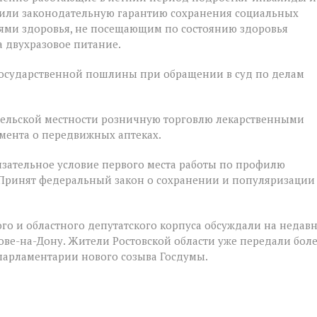
чили законодательную гарантию сохранения социальных
ями здоровья, не посещающим по состоянию здоровья
 двухразовое питание.
государственной пошлины при обращении в суд по делам
 сельской местности розничную торговлю лекарственными
мента о передвижных аптеках.
зательное условие первого места работы по профилю
 Принят федеральный закон о сохранении и популяризации
го и областного депутатского корпуса обсуждали на недав
е-на-Дону. Жители Ростовской области уже передали бол
 парламентарии нового созыва Госдумы.