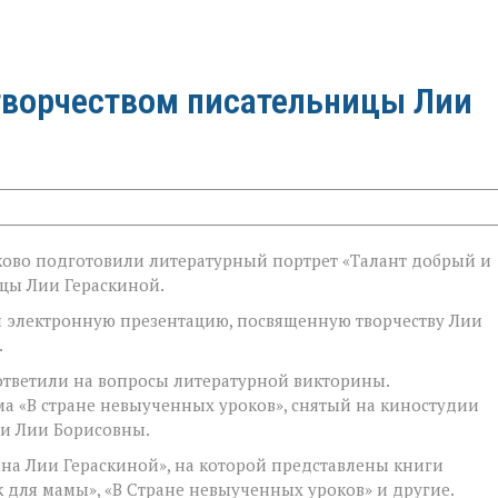
творчеством писательницы Лии
ково подготовили литературный портрет «Талант добрый и
цы Лии Гераскиной.
и электронную презентацию, посвященную творчеству Лии
.
 ответили на вопросы литературной викторины.
а «В стране невыученных уроков», снятый на киностудии
ти Лии Борисовны.
на Лии Гераскиной», на которой представлены книги
к для мамы», «В Стране невыученных уроков» и другие.