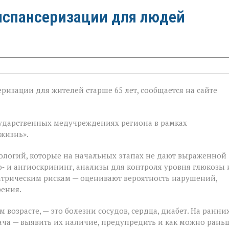
испансеризации для людей
ризации для жителей старше 65 лет, сообщается на сайте
ии
государственных медучреждениях региона в рамках
жизнь».
ологий, которые на начальных этапах не дают выраженной
‑ и ангиоскрининг, анализы для контроля уровня глюкозы 
атрическим рискам — оценивают вероятность нарушений,
рения.
 возрасте, — это болезни сосудов, сердца, диабет. На ранни
ача — выявить их наличие, предупредить и как можно рань