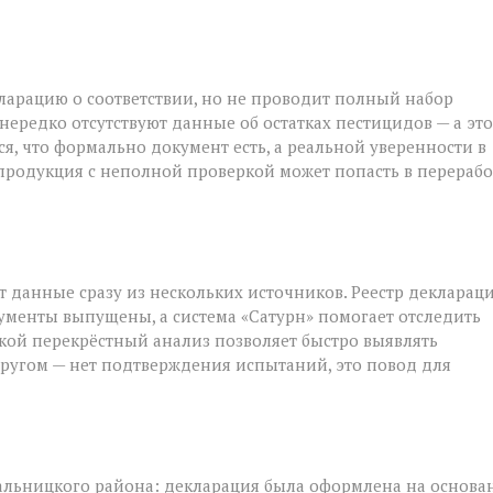
я
ларацию о соответствии, но не проводит полный набор
 нередко отсутствуют данные об остатках пестицидов — а это
я, что формально документ есть, а реальной уверенности в
: продукция с неполной проверкой может попасть в перерабо
т данные сразу из нескольких источников. Реестр декларац
кументы выпущены, а система «Сатурн» помогает отследить
кой перекрёстный анализ позволяет быстро выявлять
в другом — нет подтверждения испытаний, это повод для
альницкого района: декларация была оформлена на основа