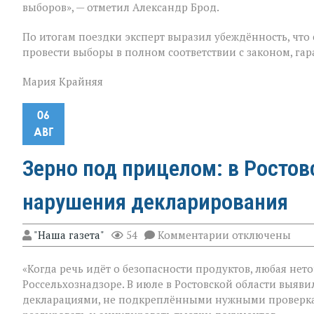
выборов», — отметил Александр Брод.
По итогам поездки эксперт выразил убеждённость, что
провести выборы в полном соответствии с законом, гар
Мария Крайняя
06
АВГ
Зерно под прицелом: в Росто
нарушения декларирования
к
"Наша газета"
54
Комментарии
отключены
записи
Зерно
«Когда речь идёт о безопасности продуктов, любая нето
под
прицелом:
Россельхознадзоре. В июле в Ростовской области выяви
в
декларациями, не подкреплёнными нужными проверка
Ростовской