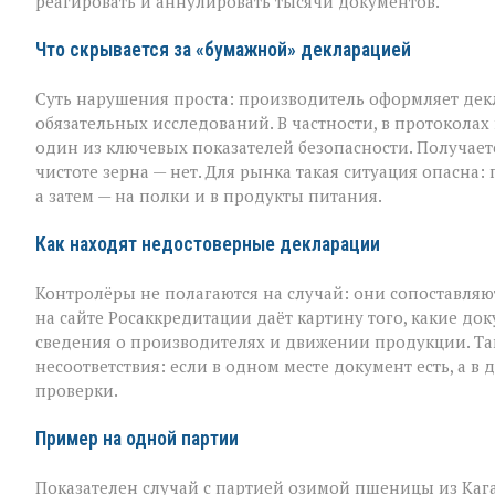
реагировать и аннулировать тысячи документов.
области
вскрыли
массовые
Что скрывается за «бумажной» декларацией
нарушения
декларировани
Суть нарушения проста: производитель оформляет дек
обязательных исследований. В частности, в протоколах
один из ключевых показателей безопасности. Получаетс
чистоте зерна — нет. Для рынка такая ситуация опасна
а затем — на полки и в продукты питания.
Как находят недостоверные декларации
Контролёры не полагаются на случай: они сопоставляю
на сайте Росаккредитации даёт картину того, какие до
сведения о производителях и движении продукции. Та
несоответствия: если в одном месте документ есть, а 
проверки.
Пример на одной партии
Показателен случай с партией озимой пшеницы из Каг