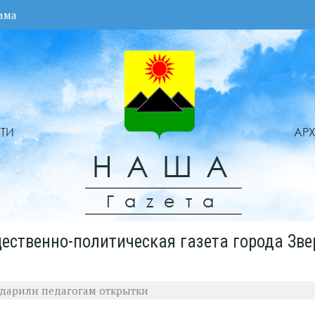
ама
ТИ
АР
НАША
Гаzета
ественно-политическая газета города Зве
дарили педагогам открытки