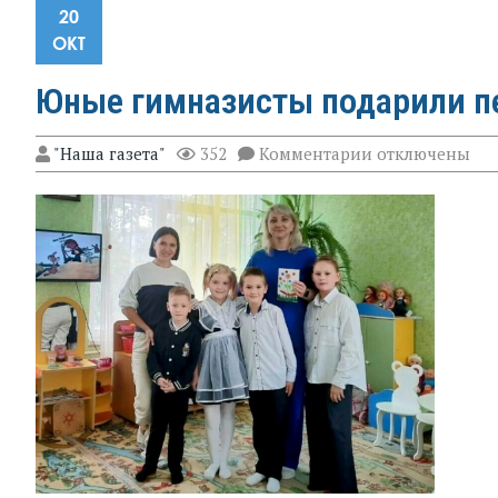
20
ОКТ
Юные гимназисты подарили п
к
"Наша газета"
352
Комментарии
отключены
записи
Юные
гимназисты
подарили
педагогам
открытки