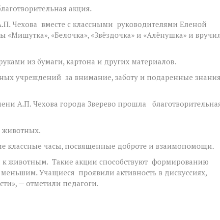
благотворительная акция.
.П. Чехова вместе с классными руководителями Еленой
 «Мишутка», «Белочка», «Звёздочка» и «Алёнушка» и вручи
уками из бумаги, картона и других материалов.
ных учреждений за внимание, заботу и подаренные знани
мени А.П. Чехова города Зверево прошла благотворительна
 животных.
ие классные часы, посвященные доброте и взаимопомощи.
я к животным. Такие акции способствуют формированию
 меньшим. Учащиеся проявили активность в дискуссиях,
ти», — отметили педагоги.