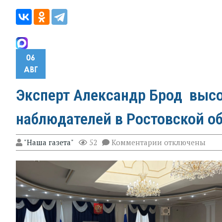
06
АВГ
Эксперт Александр Брод высо
наблюдателей в Ростовской о
к
"Наша газета"
52
Комментарии
отключены
записи
Эксперт
Александр
Брод
высоко
оценил
подготовку
наблюдателей
в