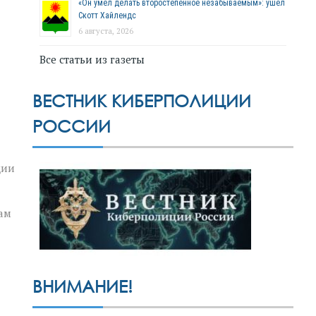
«Он умел делать второстепенное незабываемым»: ушёл
Скотт Хайлендс
6 августа, 2026
Все статьи из газеты
ВЕСТНИК КИБЕРПОЛИЦИИ
РОССИИ
ции
ам
ВНИМАНИЕ!