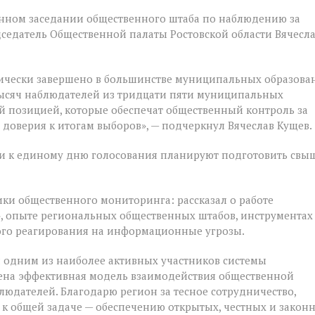
енном заседании общественного штаба по наблюдению за
дседатель Общественной палаты Ростовской области Вячесл
ически завершено в большинстве муниципальных образова
 тысяч наблюдателей из тридцати пяти муниципальных
й позицией, которые обеспечат общественный контроль за
 доверия к итогам выборов», — подчеркнул Вячеслав Кущев.
сти к единому дню голосования планируют подготовить свы
ки общественного мониторинга: рассказал о работе
 опыте региональных общественных штабов, инструментах
ого реагирования на информационные угрозы.
ся одним из наиболее активных участников системы
оена эффективная модель взаимодействия общественной
людателей. Благодарю регион за тесное сотрудничество,
к общей задаче — обеспечению открытых, честных и закон