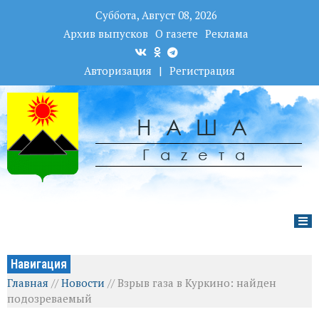
Суббота, Август 08, 2026
Архив выпусков
О газете
Реклама
Авторизация
|
Регистрация
НАША
Гаzета
Навигация
Главная
//
Новости
//
Взрыв газа в Куркино: найден
подозреваемый