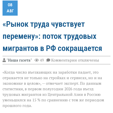
08
АВГ
«Рынок труда чувствует
перемену»: поток трудовых
мигрантов в РФ сокращается
к
"Наша газета"
49
Комментарии
отключены
записи
«Рынок
«Когда число въезжающих на заработки падает, это
труда
чувствует
отражается не только на стройках и сервисах, но и на
перемену»:
экономике в целом», — отмечает эксперт. По данным
поток
статистики, в первом полугодии 2026 года въезд
трудовых
мигрантов
трудовых мигрантов из Центральной Азии в Россию
в
уменьшился на 15 % по сравнению с тем же периодом
РФ
прошлого года.
сокращается