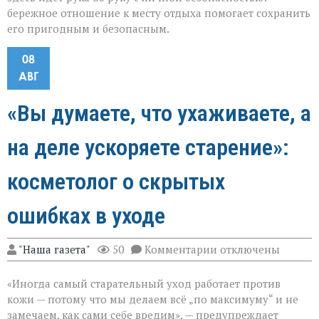
бережное отношение к месту отдыха помогает сохранить
его пригодным и безопасным.
08
АВГ
«Вы думаете, что ухаживаете, а
на деле ускоряете старение»:
косметолог о скрытых
ошибках в уходе
к
"Наша газета"
50
Комментарии
отключены
записи
«Вы
«Иногда самый старательный уход работает против
думаете,
что
кожи — потому что мы делаем всё „по максимуму“ и не
ухаживаете,
замечаем, как сами себе вредим», — предупреждает