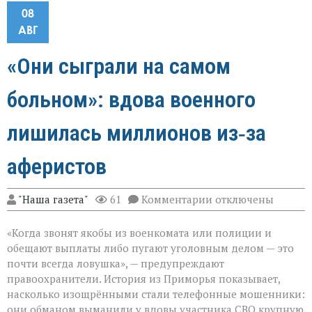
08
АВГ
«Они сыграли на самом
больном»: вдова военного
лишилась миллионов из‑за
аферистов
к
"Наша газета"
61
Комментарии
отключены
записи
«Они
«Когда звонят якобы из военкомата или полиции и
сыграли
на
обещают выплаты либо пугают уголовным делом — это
самом
почти всегда ловушка», — предупреждают
больном»:
правоохранители. История из Приморья показывает,
вдова
военного
насколько изощрёнными стали телефонные мошенники:
лишилась
они обманом выманили у вдовы участника СВО крупную