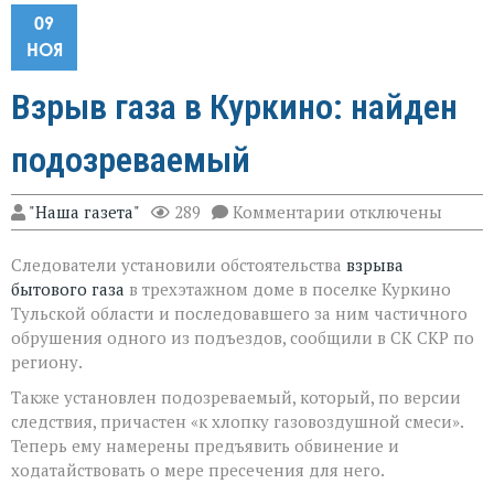
09
НОЯ
Взрыв газа в Куркино: найден
подозреваемый
к
"Наша газета"
289
Комментарии
отключены
записи
Взрыв
Следователи установили обстоятельства
взрыва
газа
в
бытового газа
в трехэтажном доме в поселке Куркино
Куркино:
Тульской области и последовавшего за ним частичного
найден
обрушения одного из подъездов, сообщили в СК СКР по
подозреваемый
региону.
Также установлен подозреваемый, который, по версии
следствия, причастен «к хлопку газовоздушной смеси».
Теперь ему намерены предъявить обвинение и
ходатайствовать о мере пресечения для него.