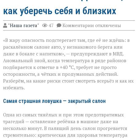
как уберечь себя и близких
к
"Наша газета"
47
Комментарии
отключены
записи
«Жара
«В жару опасность подстерегает там, где её не ждёшь: в
не
прощает
раскалённом салоне авто, у незнакомого берега или
легкомыслия»:
даже в бокале с напитком», — предупреждают в МВД.
МВД — о
Аномальный зной, когда температура в ряде районов
том,
как
подбирается к отметке в +40 °C, требует не просто
уберечь
осторожности, а чётких и продуманных действий.
себя
Разберём, на какие риски стоит смотреть всерьёз и как их
и
избежать.
близких
Самая страшная ловушка — закрытый салон
Одна из самых тяжёлых и при этом предотвратимых
трагедий — оставление ребёнка в машине даже на
несколько минут. В палящий день салон прогревается
стремительно: критическая для здоровья температура