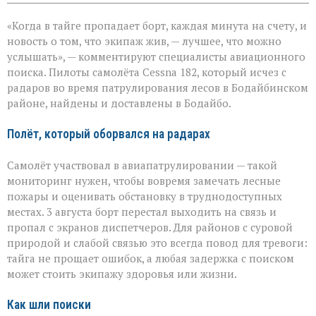
записи
«Экипаж
«Когда в тайге пропадает борт, каждая минута на счету, и
на
земле — это
новость о том, что экипаж жив, — лучшее, что можно
главное»:
услышать», — комментируют специалисты авиационного
найдены
поиска. Пилоты самолёта Cessna 182, который исчез с
пилоты
пропавшего
радаров во время патрулирования лесов в Бодайбинском
самолёта
районе, найдены и доставлены в Бодайбо.
Полёт, который оборвался на радарах
Самолёт участвовал в авиапатрулировании — такой
мониторинг нужен, чтобы вовремя замечать лесные
пожары и оценивать обстановку в труднодоступных
местах. 3 августа борт перестал выходить на связь и
пропал с экранов диспетчеров. Для районов с суровой
природой и слабой связью это всегда повод для тревоги:
тайга не прощает ошибок, а любая задержка с поиском
может стоить экипажу здоровья или жизни.
Как шли поиски