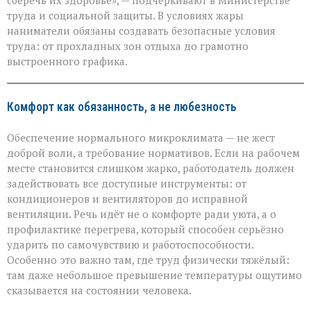
сберечь их здоровье», — подчёркивают в Министерстве
здоровья»:
труда и социальной защиты. В условиях жары
Минтруда — о
защите
наниматели обязаны создавать безопасные условия
работников
труда: от прохладных зон отдыха до грамотно
в
выстроенного графика.
зной
Комфорт как обязанность, а не любезность
Обеспечение нормального микроклимата — не жест
доброй воли, а требование нормативов. Если на рабочем
месте становится слишком жарко, работодатель должен
задействовать все доступные инструменты: от
кондиционеров и вентиляторов до исправной
вентиляции. Речь идёт не о комфорте ради уюта, а о
профилактике перегрева, который способен серьёзно
ударить по самочувствию и работоспособности.
Особенно это важно там, где труд физически тяжёлый:
там даже небольшое превышение температуры ощутимо
сказывается на состоянии человека.