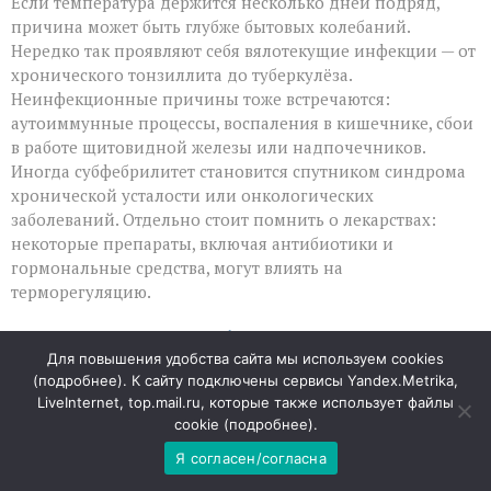
Если температура держится несколько дней подряд,
причина может быть глубже бытовых колебаний.
Нередко так проявляют себя вялотекущие инфекции — от
хронического тонзиллита до туберкулёза.
Неинфекционные причины тоже встречаются:
аутоиммунные процессы, воспаления в кишечнике, сбои
в работе щитовидной железы или надпочечников.
Иногда субфебрилитет становится спутником синдрома
хронической усталости или онкологических
заболеваний. Отдельно стоит помнить о лекарствах:
некоторые препараты, включая антибиотики и
гормональные средства, могут влиять на
терморегуляцию.
На какие сигналы стоит обратить внимание
Для повышения удобства сайта мы используем cookies
(
подробнее
). К сайту подключены сервисы Yandex.Metrika,
Сама по себе температура — лишь индикатор: важнее то,
LiveInternet, top.mail.ru, которые также использует файлы
что идёт вместе с ней. Ночная потливость, необъяснимая
cookie (
подробнее
).
потеря веса, увеличение лимфоузлов, выраженная
Я согласен/согласна
слабость — эти признаки требуют консультации
специалиста. Насторожить должны и локальные