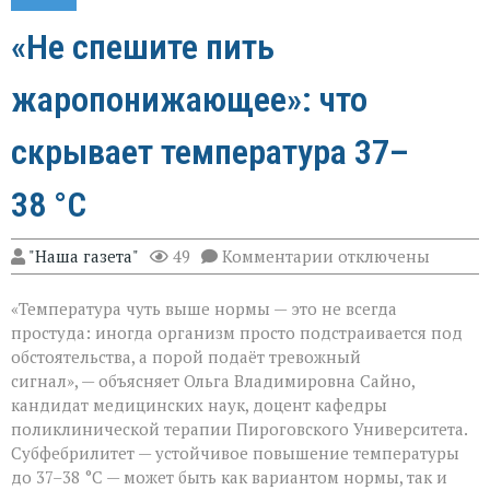
«Не спешите пить
жаропонижающее»: что
скрывает температура 37–
38 °C
к
"Наша газета"
49
Комментарии
отключены
записи
«Не
«Температура чуть выше нормы — это не всегда
спешите
пить
простуда: иногда организм просто подстраивается под
жаропонижающее»
обстоятельства, а порой подаёт тревожный
что
сигнал», — объясняет Ольга Владимировна Сайно,
скрывает
температура
кандидат медицинских наук, доцент кафедры
37–
поликлинической терапии Пироговского Университета.
38 °C
Субфебрилитет — устойчивое повышение температуры
до 37–38 °C — может быть как вариантом нормы, так и