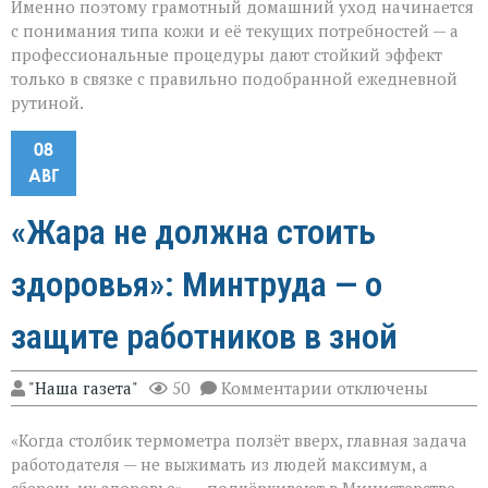
Именно поэтому грамотный домашний уход начинается
с понимания типа кожи и её текущих потребностей — а
профессиональные процедуры дают стойкий эффект
только в связке с правильно подобранной ежедневной
рутиной.
08
АВГ
«Жара не должна стоить
здоровья»: Минтруда — о
защите работников в зной
к
"Наша газета"
50
Комментарии
отключены
записи
«Жара
«Когда столбик термометра ползёт вверх, главная задача
не
должна
работодателя — не выжимать из людей максимум, а
стоить