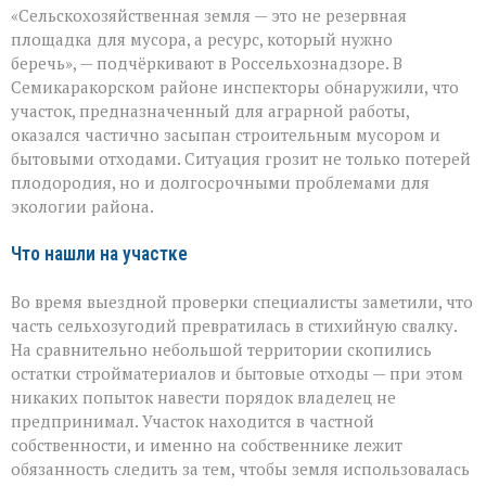
«Сельскохозяйственная земля — это не резервная
не
должна
площадка для мусора, а ресурс, который нужно
превращаться
беречь», — подчёркивают в Россельхознадзоре. В
в
Семикаракорском районе инспекторы обнаружили, что
свалку»:
в
участок, предназначенный для аграрной работы,
Семикаракорском
оказался частично засыпан строительным мусором и
районе
бытовыми отходами. Ситуация грозит не только потерей
захламили
плодородия, но и долгосрочными проблемами для
сельхозугодья
экологии района.
Что нашли на участке
Во время выездной проверки специалисты заметили, что
часть сельхозугодий превратилась в стихийную свалку.
На сравнительно небольшой территории скопились
остатки стройматериалов и бытовые отходы — при этом
никаких попыток навести порядок владелец не
предпринимал. Участок находится в частной
собственности, и именно на собственнике лежит
обязанность следить за тем, чтобы земля использовалась