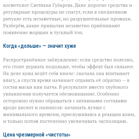
а
косметолог Светлана Губарева. Даже дорогие средства и
на
деле
регулярные процедуры не спасут, если в ежедневном
ускоряете
ритуале есть незаметные, но разрушительные промахи.
старение»:
Разберём, какие привычки незаметно приближают
косметолог
появление морщин и тусклый тон.
о
скрытых
ошибках
Когда «дольше» — значит хуже
в
уходе
Распространённое заблуждение: если средство полезно,
его стоит держать подольше, чтобы эффект был сильнее.
На деле кожа ведёт себя иначе: сначала она впитывает
влагу, а спустя время начинает отдавать её обратно — в
состав маски или патча. В результате вместо глубокого
увлажнения получается обезвоживание. Особенно
осторожно нужно обращаться с активными составами
вроде кислот и пилингов: начинать лучше с
минимального времени, прислушиваясь к реакции кожи,
и только потом постепенно увеличивать экспозицию.
Цена чрезмерной «чистоты»