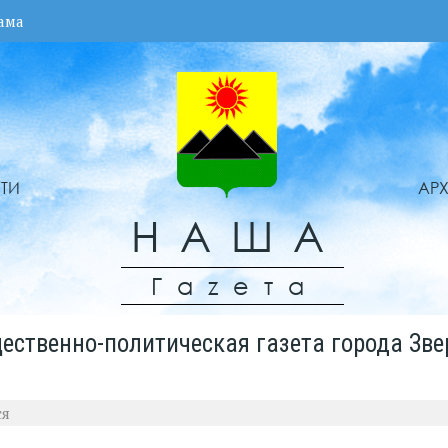
ама
ТИ
АР
НАША
Гаzета
ественно-политическая газета города Зве
ся