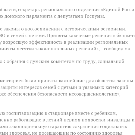
бласти, секретарь регионального отделения «Единой Росси
й
 донского парламента с депутатами Госдумы.
е законы о воссоединении с историческими регионами.
ВО и семей с детьми. Приняты ключевые решения в бюджет
у возросшую эффективность в реализации региональных
риняты десятки законодательных решений», – сообщил он.
 Собрания с думским комитетом по труду, социальной
ментариев были приняты важнейшие для общества законы.
 защиты интересов семей с детьми и уязвимых категорий
акже обеспечения безопасности несовершеннолетних», –
ую госпитализацию в стационаре вместе с ребенком,
ременно работающие в летний период подростки-инвалиды и
чили законодательную гарантию сохранения социальных
ями здоровья, не посещающим по состоянию здоровья