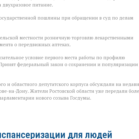
 двухразовое питание.
государственной пошлины при обращении в суд по делам
 сельской местности розничную торговлю лекарственными
мента о передвижных аптеках.
зательное условие первого места работы по профилю
 Принят федеральный закон о сохранении и популяризации
го и областного депутатского корпуса обсуждали на недав
е-на-Дону. Жители Ростовской области уже передали бол
 парламентарии нового созыва Госдумы.
испансеризации для людей