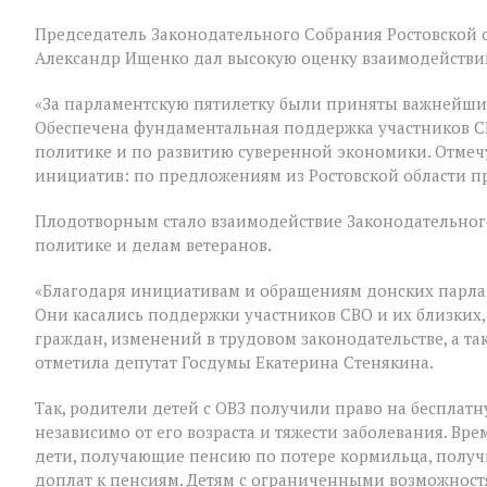
В
Председатель Законодательного Собрания Ростовской о
Государственно
Думе
Александр Ищенко дал высокую оценку взаимодействию
России
состоялось
«За парламентскую пятилетку были приняты важнейши
заключительное
Обеспечена фундаментальная поддержка участников С
пленарное
заседание
политике и по развитию суверенной экономики. Отмеч
весенней
инициатив: по предложениям из Ростовской области п
сессии,
ставшее
Плодотворным стало взаимодействие Законодательного
последним
для
политике и делам ветеранов.
VIII
созыва
«Благодаря инициативам и обращениям донских парла
Они касались поддержки участников СВО и их близких,
граждан, изменений в трудовом законодательстве, а т
отметила депутат Госдумы Екатерина Стенякина.
Так, родители детей с ОВЗ получили право на бесплатн
независимо от его возраста и тяжести заболевания. В
дети, получающие пенсию по потере кормильца, полу
доплат к пенсиям. Детям с ограниченными возможност