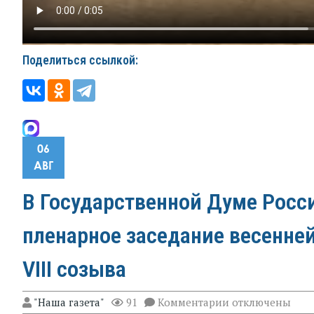
Поделиться ссылкой:
06
АВГ
В Государственной Думе Росс
пленарное заседание весенне
VIII созыва
к
"Наша газета"
91
Комментарии
отключены
записи