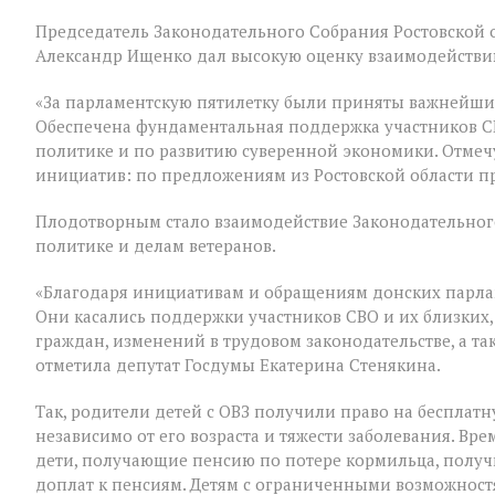
В
Председатель Законодательного Собрания Ростовской о
Государственно
Думе
Александр Ищенко дал высокую оценку взаимодействию
России
состоялось
«За парламентскую пятилетку были приняты важнейши
заключительное
Обеспечена фундаментальная поддержка участников С
пленарное
заседание
политике и по развитию суверенной экономики. Отмеч
весенней
инициатив: по предложениям из Ростовской области п
сессии,
ставшее
Плодотворным стало взаимодействие Законодательного
последним
для
политике и делам ветеранов.
VIII
созыва
«Благодаря инициативам и обращениям донских парла
Они касались поддержки участников СВО и их близких,
граждан, изменений в трудовом законодательстве, а т
отметила депутат Госдумы Екатерина Стенякина.
Так, родители детей с ОВЗ получили право на бесплатн
независимо от его возраста и тяжести заболевания. В
дети, получающие пенсию по потере кормильца, полу
доплат к пенсиям. Детям с ограниченными возможност