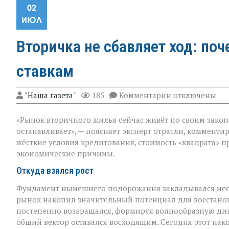
02
ИЮЛ
Вторичка не сбавляет ход: по
ставкам
к
"Наша газета"
185
Комментарии
отключены
записи
Вторичка
«Рынок вторичного жилья сейчас живёт по своим закона
не
сбавляет
останавливает», — поясняет эксперт отрасли, комменти
ход:
жёсткие условия кредитования, стоимость «квадрата» п
почему
экономические причины.
жильё
дорожает
Откуда взялся рост
вопреки
ставкам
Фундамент нынешнего подорожания закладывался нескол
рынок накопил значительный потенциал для восстанов
постепенно возвращался, формируя волнообразную ди
общий вектор оставался восходящим. Сегодня этот на