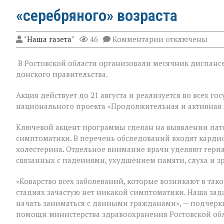
«серебряного» возраста
к
"Наша газета"
46
Комментарии
отключены
записи
На
В Ростовской области организовали месячник диспансе
Дону
проходит
донского правительства.
месячник
диспансеризац
Акция действует до 21 августа и реализуется во всех 
для
национального проекта «Продолжительная и активная 
людей
«серебряного»
возраста
Ключевой акцент программы сделан на выявлении пат
симптоматики. В перечень обследований входят кардио
холестерина. Отдельное внимание врачи уделяют гери
связанных с падениями, ухудшением памяти, слуха и з
«Коварство всех заболеваний, которые возникают в таком
стадиях зачастую нет никакой симптоматики. Наша зад
начать заниматься с данными гражданами», — подчер
помощи министерства здравоохранения Ростовской об