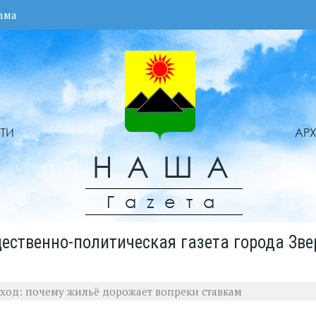
ама
ТИ
АР
НАША
Гаzета
ественно-политическая газета города Зве
 ход: почему жильё дорожает вопреки ставкам