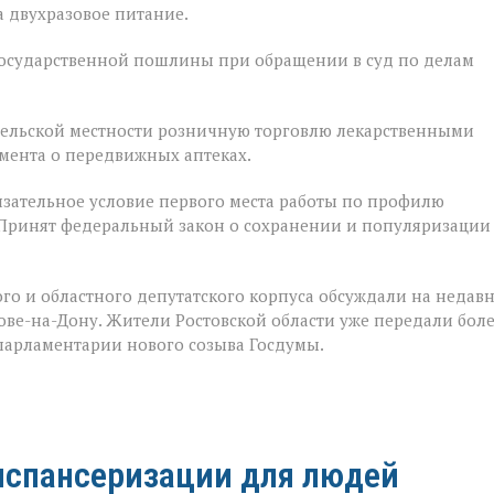
 двухразовое питание.
государственной пошлины при обращении в суд по делам
 сельской местности розничную торговлю лекарственными
мента о передвижных аптеках.
зательное условие первого места работы по профилю
 Принят федеральный закон о сохранении и популяризации
го и областного депутатского корпуса обсуждали на недав
е-на-Дону. Жители Ростовской области уже передали бол
 парламентарии нового созыва Госдумы.
испансеризации для людей