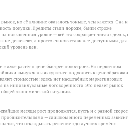
рынок, но её влияние оказалось тоньше, чем кажется. Она н
пность покупки. Кредиты стали дороже, банки строже
на повышенном уровне — всё это сокращает число сделок, 
ры не дешевеют, а просто становятся менее доступными для
окий уровень цен.
жильё растёт в цене быстрее новостроек. На первичном
ройщики вынуждены аккуратнее подходить к ценообразова
авляют стоимостью: здесь нет масштабных маркетинговых
ся на индивидуальные договорённости. Это делает рынок
 к общей экономической ситуации.
лижайшие месяцы рост продолжится, пусть и с разной скоро
ся приблизительными — слишком много переменных зависит
значит, что откладывать решение «до лучших времён»