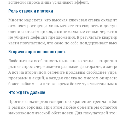
всплески спроса лишь усиливают эффект.
Роль ставок и ипотеки
Многие надеются, что высокая ключевая ставка охладит 
отменяет рост цен, а лишь меняет его скорость и досту
оценивают заёмщиков, а минимальные ставки держатся 
не убирает дефицит предложения. В результате кварти
части покупателей, что само по себе поддерживает выс
Вторичка против новостроек
Любопытная особенность нынешнего этапа — вторичное 
рынке спрос сдерживается разными факторами, и заст
А вот на вторичном сегменте продавцы свободнее упр
программ и акций, а каждая сделка во многом опирает
более гибким — и в то же время более чувствительным
Что ждать дальше
Прогнозы экспертов говорят о сохранении тренда: в б
в разных городах. При этом любые ориентиры остают
макроэкономической обстановки. Для покупателей это 