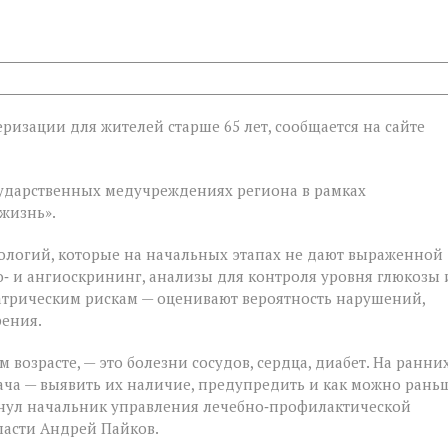
ризации для жителей старше 65 лет, сообщается на сайте
ии
государственных медучреждениях региона в рамках
жизнь».
ологий, которые на начальных этапах не дают выраженной
‑ и ангиоскрининг, анализы для контроля уровня глюкозы 
атрическим рискам — оценивают вероятность нарушений,
рения.
 возрасте, — это болезни сосудов, сердца, диабет. На ранни
ача — выявить их наличие, предупредить и как можно рань
кнул начальник управления лечебно‑профилактической
ласти Андрей Пайков.