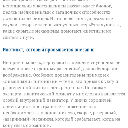
питомцы
неподдельным восхищением рассказывает биолог,
находят
дорогу
делясь наблюдениями о загадочных способностях
домой
домашних любимцев. И это не легенды, а реальные
случаи, которые заставляют учёных всерьёз задуматься,
какие скрытые механизмы помогают животным не
сбиться с пути.
Инстинкт, который просыпается внезапно
Истории о кошках, вернувшихся к людям спустя долгое
время и после огромных расстояний, давно будоражат
воображение. Особенно поразительны примеры с
«диванными» питомцами — теми, кто привык к уюту и
размеренной жизни в четырёх стенах. По словам
эксперта, в критический момент у них словно включается
особый внутренний навигатор. У диких сородичей
ориентация в пространстве — повседневная
необходимость, а у домашних это, скорее, резервный,
«аварийный» механизм, который срабатывает, когда на
кону связь с хозяином.