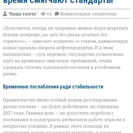
к
"Наша газета"
64
Комментарии
отключены
записи
Топливный
«Получается, теперь на заправках можно будет встретить
баланс:
зачем
бензин попроще, но зато без риска остаться без
на
горючего», — замечает водитель со стажем, комментируя
время
новые правила оборота нефтепродуктов. И в этом
смягчают
стандарты
наблюдении — суть перемен: государство сознательно
идёт на временное смягчение требований, чтобы
удержать систему топливообеспечения в устойчивом
ритме.
Временные послабления ради стабильности
Правительство ввело особый режим регулирования
рынка топлива — он будет действовать до середины
2027 года. Главная цель — не допустить перебоев с
поставками и поддержать ритмичную работу отрасли в
непростых условиях. В рамках этого подхода на
внутреннем рынке разрешили выпускать и продавать