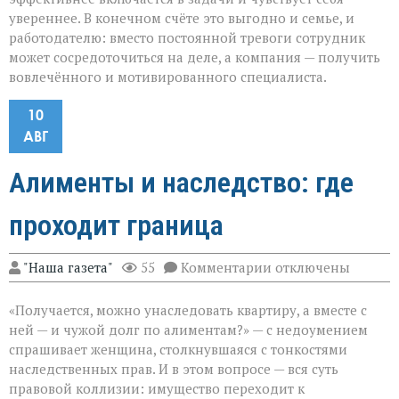
увереннее. В конечном счёте это выгодно и семье, и
работодателю: вместо постоянной тревоги сотрудник
может сосредоточиться на деле, а компания — получить
вовлечённого и мотивированного специалиста.
10
АВГ
Алименты и наследство: где
проходит граница
к
"Наша газета"
55
Комментарии
отключены
записи
Алименты
«Получается, можно унаследовать квартиру, а вместе с
и
наследство:
ней — и чужой долг по алиментам?» — с недоумением
где
спрашивает женщина, столкнувшаяся с тонкостями
проходит
наследственных прав. И в этом вопросе — вся суть
граница
правовой коллизии: имущество переходит к