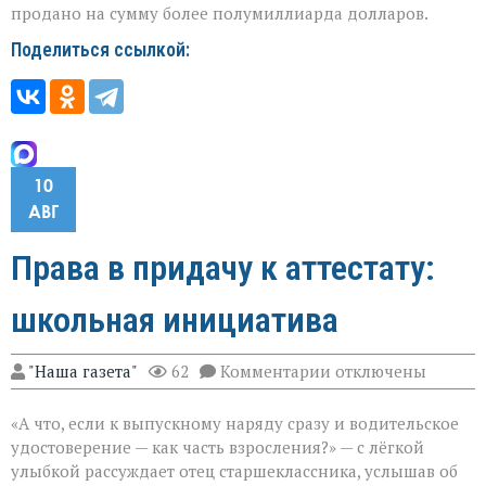
продано на сумму более полумиллиарда долларов.
Поделиться ссылкой:
10
АВГ
Права в придачу к аттестату:
школьная инициатива
к
"Наша газета"
62
Комментарии
отключены
записи
Права
«А что, если к выпускному наряду сразу и водительское
в
придачу
удостоверение — как часть взросления?» — с лёгкой
к
улыбкой рассуждает отец старшеклассника, услышав об
аттестату: