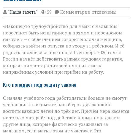
к
"Наша газета"
59
Комментарии
отключены
записи
Трудоустройство
«Наконец‑то трудоустройство для мамы с малышом
без
риска:
перестанет быть испытанием в прямом и переносном
защита
смысле!» — с облегчением говорит молодая женщина,
для
собираясь выйти из отпуска по уходу за ребёнком. И её
родителей
малышей
радость вполне обоснованна: с 1 сентября 2026 года в
России начнёт действовать важная трудовая гарантия,
которая снимает с родителей одно из самых
напряжённых условий при приёме на работу.
Кто попадает под защиту закона
С начала учебного года работодатели больше не смогут
устанавливать испытательный срок для женщин,
воспитывающих детей до трёх лет. Причём мера касается
не только матерей: под действие нормы попадают и
другие лица, которые фактически ухаживают за
малышом, если мать в этом не участвует. Это