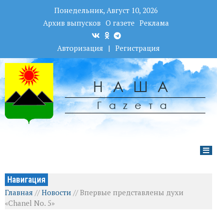
Понедельник, Август 10, 2026
Архив выпусков
О газете
Реклама
Авторизация
|
Регистрация
НАША
Гаzета
Навигация
Главная
//
Новости
//
Впервые представлены духи
«Chanel No. 5»