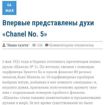
06
МАЯ
Впервые представлены духи
«Chanel No. 5»
к
"Наша газета"
326
Комментарии
отключены
записи
Впервые
представлены
духи
5 мая 1921 года в Париже состоялась презентация новых
«Chanel
духов «Шанель № 5». По легенде, смешав с помощью
No.
парфюмера Эрнеста Бо в одном флаконе 80 разных
5»
запахов, Коко Шанель из 10 парфюмерных пробирок
выбрала пятую, добавила в нее немного «ландыша» и,
недолго думая, присвоила полученному аромату свое
имя с порядковым номером пробного флакона.
«Шанель» стали самыми знаменитыми и продаваемыми
духами в мире. За все время существования их было