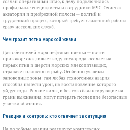
создан оперативный штаб, к делу подключились
профильные специалисты и сотрудники МЧС. Очистка
акватории и прибрежной полосы — долгий и
трудоёмкий процесс, который требует слаженной работы
сразу нескольких служб.
Чем грозит пятно морской жизни
Для обитателей моря нефтяная плёнка — почти
приговор: она лишает воду кислорода, оседает на
перьях птиц и шерсти морских млекопитающих,
отравляет планктон и рыбу. Особенно уязвимы
заповедные зоны: там любая техногенная авария
способна нанести урон, на восстановление которого
уйдут годы. Редкие виды, и без того балансирующие на
грани выживания, могут потерять последние безопасные
участки обитания.
Реакция и контроль: кто отвечает за ситуацию
На подобные аварии реагируют комплексно: