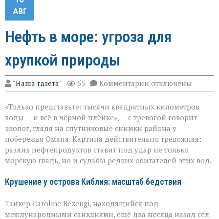
АВГ
Нефть в море: угроза для
хрупкой природы
к
"Наша газета"
55
Комментарии
отключены
записи
Нефть
«Только представьте: тысячи квадратных километров
в
море:
воды — и всё в чёрной плёнке», — с тревогой говорит
угроза
эколог, глядя на спутниковые снимки района у
для
побережья Омана. Картина действительно тревожная:
хрупкой
природы
разлив нефтепродуктов ставит под удар не только
морскую гладь, но и судьбы редких обитателей этих вод.
Крушение у острова Киблия: масштаб бедствия
Танкер Caroline Bezengi, находящийся под
международными санкциями, ещё два месяца назад сел