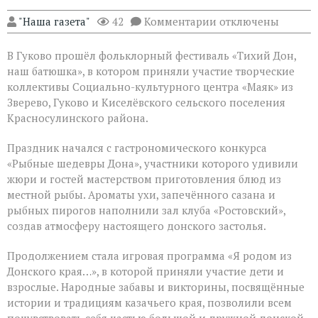
к
"Наша газета"
42
Комментарии
отключены
записи
Фольклорный
В Гуково прошёл фольклорный фестиваль «Тихий Дон,
фестиваль
объединил
наш батюшка», в котором приняли участие творческие
творческие
коллективы Социально-культурного центра «Маяк» из
коллективы
Зверево, Гуково и Киселёвского сельского поселения
Дона
Красносулинского района.
Праздник начался с гастрономического конкурса
«Рыбные шедевры Дона», участники которого удивили
жюри и гостей мастерством приготовления блюд из
местной рыбы. Ароматы ухи, запечённого сазана и
рыбных пирогов наполнили зал клуба «Ростовский»,
создав атмосферу настоящего донского застолья.
Продолжением стала игровая программа «Я родом из
Донского края…», в которой приняли участие дети и
взрослые. Народные забавы и викторины, посвящённые
истории и традициям казачьего края, позволили всем