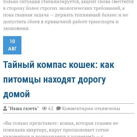
только ситуация стабилизируется, акцент снова сместится
в сторону более строгих экологических требований, а
пока главная задача — держать топливный баланс и не
допустить сбоев в привычной работе транспорта и
экономики.
10
АВГ
Тайный компас кошек: как
питомцы находят дорогу
домой
к
"Наша газета"
62
Комментарии
отключены
записи
Тайный
«Вы только представьте: кошка, которая годами не
компас
кошек:
покидала квартиру, вдруг преодолевает сотни
как
километров и возвращается к хозяевам!» — с