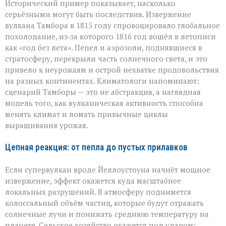
Исторический пример показывает, насколько
серьёзными могут быть последствия. Извержение
вулкана Тамбора в 1815 году спровоцировало глобальное
похолодание, из‑за которого 1816 год вошёл в летописи
как «год без лета». Пепел и аэрозоли, поднявшиеся в
стратосферу, перекрыли часть солнечного света, и это
привело к неурожаям и острой нехватке продовольствия
на разных континентах. Климатологи напоминают:
сценарий Тамборы — это не абстракция, а наглядная
модель того, как вулканическая активность способна
менять климат и ломать привычные циклы
выращивания урожая.
Цепная реакция: от пепла до пустых прилавков
Если супервулкан вроде Йеллоустоуна начнёт мощное
извержение, эффект окажется куда масштабнее
локальных разрушений. В атмосферу поднимется
колоссальный объём частиц, которые будут отражать
солнечные лучи и понижать среднюю температуру на
планете. Сельское хозяйство окажется под ударом: