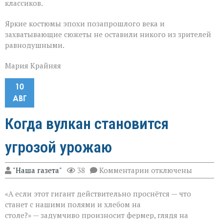
классиков.
Яркие костюмы эпохи позапрошлого века и
захватывающие сюжеты не оставили никого из зрителей
равнодушными.
Мария Крайняя
10
АВГ
Когда вулкан становится
угрозой урожаю
к
"Наша газета"
38
Комментарии
отключены
записи
Когда
«А если этот гигант действительно проснётся — что
вулкан
становится
станет с нашими полями и хлебом на
угрозой
столе?» — задумчиво произносит фермер, глядя на