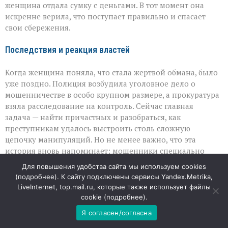
женщина отдала сумку с деньгами. В тот момент она
искренне верила, что поступает правильно и спасает
свои сбережения.
Последствия и реакция властей
Когда женщина поняла, что стала жертвой обмана, было
уже поздно. Полиция возбудила уголовное дело о
мошенничестве в особо крупном размере, а прокуратура
взяла расследование на контроль. Сейчас главная
задача — найти причастных и разобраться, как
преступникам удалось выстроить столь сложную
цепочку манипуляций. Но не менее важно, что эта
история вновь напоминает: мошенники специально
выбирают темы, которые вызывают сильные эмоции — от
Для повышения удобства сайта мы используем cookies
радости до паники, — и используют их, чтобы лишить
(
подробнее
). К сайту подключены сервисы Yandex.Metrika,
человека способности критически оценивать
LiveInternet, top.mail.ru, которые также использует файлы
происходящее.
cookie (
подробнее
).
Я согласен/согласна
Почему такие схемы срабатывают