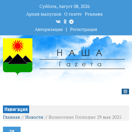
Суббота, Август 08, 2026
Архив выпусков
О газете
Реклама
Авторизация
|
Регистрация
НАША
Гаzета
Навигация
Главная
//
Новости
//
Вознесение Господне 29 мая 2025
28