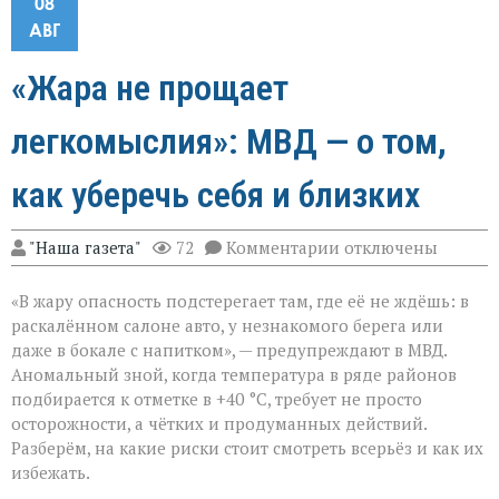
08
АВГ
«Жара не прощает
легкомыслия»: МВД — о том,
как уберечь себя и близких
к
"Наша газета"
72
Комментарии
отключены
записи
«Жара
«В жару опасность подстерегает там, где её не ждёшь: в
не
прощает
раскалённом салоне авто, у незнакомого берега или
легкомыслия»:
даже в бокале с напитком», — предупреждают в МВД.
МВД — о
Аномальный зной, когда температура в ряде районов
том,
как
подбирается к отметке в +40 °C, требует не просто
уберечь
осторожности, а чётких и продуманных действий.
себя
Разберём, на какие риски стоит смотреть всерьёз и как их
и
избежать.
близких