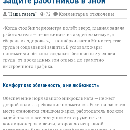
защите работников в зной
к
"Наша газета"
72
Комментарии
отключены
записи
«Жара
«Когда столбик термометра ползёт вверх, главная задача
не
должна
работодателя — не выжимать из людей максимум, а
стоить
сберечь их здоровье», — подчёркивают в Министерстве
здоровья»:
труда и социальной защиты. В условиях жары
Минтруда — о
защите
наниматели обязаны создавать безопасные условия
работников
труда: от прохладных зон отдыха до грамотно
в
выстроенного графика.
зной
Комфорт как обязанность, а не любезность
Обеспечение нормального микроклимата — не жест
доброй воли, а требование нормативов. Если на рабочем
месте становится слишком жарко, работодатель должен
задействовать все доступные инструменты: от
кондиционеров и вентиляторов до исправной