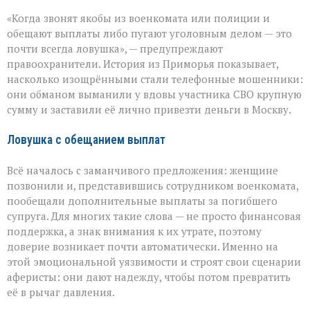
«Они
«Когда звонят якобы из военкомата или полиции и
сыграли
на
обещают выплаты либо пугают уголовным делом — это
самом
почти всегда ловушка», — предупреждают
больном»:
правоохранители. История из Приморья показывает,
вдова
военного
насколько изощрёнными стали телефонные мошенники:
лишилась
они обманом выманили у вдовы участника СВО крупную
миллионов
сумму и заставили её лично привезти деньги в Москву.
из‑за
аферистов
Ловушка с обещанием выплат
Всё началось с заманчивого предложения: женщине
позвонили и, представившись сотрудником военкомата,
пообещали дополнительные выплаты за погибшего
супруга. Для многих такие слова — не просто финансовая
поддержка, а знак внимания к их утрате, поэтому
доверие возникает почти автоматически. Именно на
этой эмоциональной уязвимости и строят свои сценарии
аферисты: они дают надежду, чтобы потом превратить
её в рычаг давления.