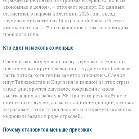
отражается не только на стройках и сервисах, но и на
перемену»:
экономике в целом», — отмечает эксперт. По данным
поток
статистики, в первом полугодии 2026 года въезд
трудовых
мигрантов
трудовых мигрантов из Центральной Азии в Россию
в
уменьшился на 15 % по сравнению с тем же периодом
РФ
прошлого года.
сокращается
Кто едет и насколько меньше
Среди стран-лидеров по числу трудовых въездов по-
прежнему лидирует Узбекистан — туда уходит большая
часть потока, хотя темпы заметно снизились. Следом
идут Таджикистан и Киргизия: в каждой из этих стран
также фиксируется ощутимое сокращение числа
выезжающих на работу в РФ. При этом речь идёт не о
единичных случаях, а о масштабной тенденции, которая
затрагивает сотни тысяч человек и напрямую влияет на
кадровый баланс в ряде отраслей.
Почему становится меньше приезжих