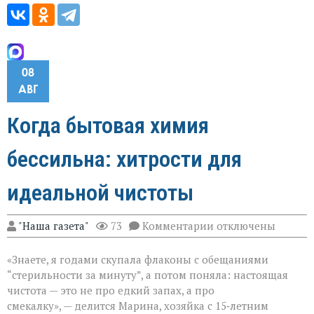
08
АВГ
Когда бытовая химия
бессильна: хитрости для
идеальной чистоты
к
"Наша газета"
73
Комментарии
отключены
записи
Когда
«Знаете, я годами скупала флаконы с обещаниями
бытовая
химия
“стерильности за минуту”, а потом поняла: настоящая
бессильна:
чистота — это не про едкий запах, а про
хитрости
смекалку», — делится Марина, хозяйка с 15‑летним
для