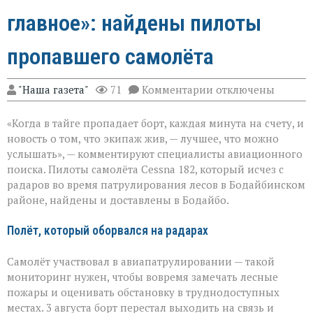
главное»: найдены пилоты
пропавшего самолёта
к
"Наша газета"
71
Комментарии
отключены
записи
«Экипаж
«Когда в тайге пропадает борт, каждая минута на счету, и
на
земле — это
новость о том, что экипаж жив, — лучшее, что можно
главное»:
услышать», — комментируют специалисты авиационного
найдены
поиска. Пилоты самолёта Cessna 182, который исчез с
пилоты
пропавшего
радаров во время патрулирования лесов в Бодайбинском
самолёта
районе, найдены и доставлены в Бодайбо.
Полёт, который оборвался на радарах
Самолёт участвовал в авиапатрулировании — такой
мониторинг нужен, чтобы вовремя замечать лесные
пожары и оценивать обстановку в труднодоступных
местах. 3 августа борт перестал выходить на связь и