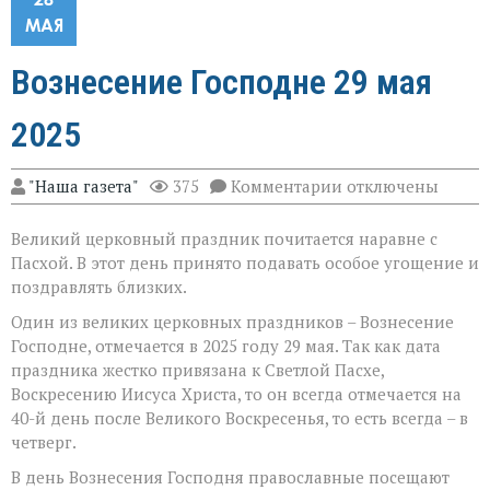
МАЯ
Вознесение Господне 29 мая
2025
к
"Наша газета"
375
Комментарии
отключены
записи
Вознесение
Великий церковный праздник почитается наравне с
Господне
29
Пасхой. В этот день принято подавать особое угощение и
мая
поздравлять близких.
2025
Один из великих церковных праздников – Вознесение
Господне, отмечается в 2025 году 29 мая. Так как дата
праздника жестко привязана к Светлой Пасхе,
Воскресению Иисуса Христа, то он всегда отмечается на
40-й день после Великого Воскресенья, то есть всегда – в
четверг.
В день Вознесения Господня православные посещают