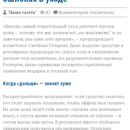
к
"Наша газета"
87
Комментарии
отключены
записи
«Вы
«Иногда самый старательный уход работает против
думаете,
что
кожи — потому что мы делаем всё „по максимуму“ и не
ухаживаете,
замечаем, как сами себе вредим», — предупреждает
а
косметолог Светлана Губарева. Даже дорогие средства и
на
деле
регулярные процедуры не спасут, если в ежедневном
ускоряете
ритуале есть незаметные, но разрушительные промахи.
старение»:
Разберём, какие привычки незаметно приближают
косметолог
появление морщин и тусклый тон.
о
скрытых
ошибках
Когда «дольше» — значит хуже
в
уходе
Распространённое заблуждение: если средство полезно,
его стоит держать подольше, чтобы эффект был сильнее.
На деле кожа ведёт себя иначе: сначала она впитывает
влагу, а спустя время начинает отдавать её обратно — в
состав маски или патча. В результате вместо глубокого
увлажнения получается обезвоживание. Особенно