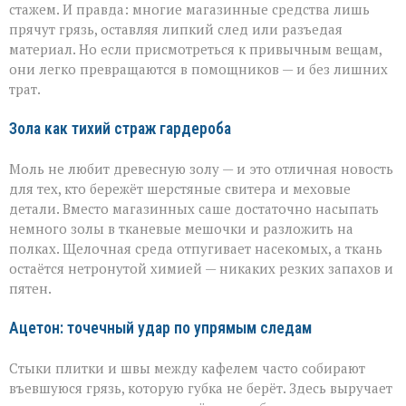
идеальной
стажем. И правда: многие магазинные средства лишь
чистоты
прячут грязь, оставляя липкий след или разъедая
материал. Но если присмотреться к привычным вещам,
они легко превращаются в помощников — и без лишних
трат.
Зола как тихий страж гардероба
Моль не любит древесную золу — и это отличная новость
для тех, кто бережёт шерстяные свитера и меховые
детали. Вместо магазинных саше достаточно насыпать
немного золы в тканевые мешочки и разложить на
полках. Щелочная среда отпугивает насекомых, а ткань
остаётся нетронутой химией — никаких резких запахов и
пятен.
Ацетон: точечный удар по упрямым следам
Стыки плитки и швы между кафелем часто собирают
въевшуюся грязь, которую губка не берёт. Здесь выручает