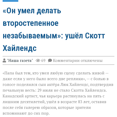
«Он умел делать
второстепенное
незабываемым»: ушёл Скотт
Хайлендс
к
"Наша газета"
69
Комментарии
отключены
записи
«Он
«Папа был тем, кто умел любую сцену сделать живой —
умел
делать
даже если у него было всего две реплики», — с болью в
второстепенное
голосе поделился сын актёра Люк Хайлендс, подтвердив
незабываемым»:
печальную весть: 29 июля не стало Скотта Хайлендса.
ушёл
Скотт
Канадский артист, чья карьера растянулась на пять с
Хайлендс
лишним десятилетий, ушёл в возрасте 83 лет, оставив
после себя галерею образов, которые зрители
вспоминают до сих пор.