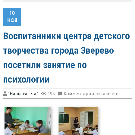
10
НОЯ
Воспитанники центра детского
творчества города Зверево
посетили занятие по
психологии
к
"Наша газета"
193
Комментарии
отключены
записи
Воспитанники
центра
детского
творчества
города
Зверево
посетили