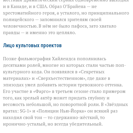
и в Канаде, и в США. Образ О’Брайена — не
хрестоматийного героя, а усталого, но принципиального
полицейского — запомнился зрителям своей
человечностью. В нём не было пафоса, зато хватало
правды — и именно это цепляло.
Лицо культовых проектов
Позже фильмография Хайлендса пополнилась
десятками ролей, многие из которых стали частью поп-
культурного кода. Он появлялся в «Секретных
материалах» и «Сверхъестественном», где даже в
эпизодах умел добавить истории тревожного оттенка.
Его участие в «Фарго» в третьем сезоне стало примером
того, как зрелый актёр может придать глубину и
весомость небольшой, но поворотной роли. В «Звёздных
вратах: SG‑1» и «Полиции Нью‑Йорка» он всякий раз
находил свой тон — то сдержанно-жёсткий, то
иронично-усталый, но всегда убедительный.