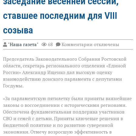
заседание весенней сессии,
ставшее последним для VIII
созыва
к
"Наша газета"
68
Комментарии
отключены
записи
В
Председатель Законодательного Собрания Ростовской
Государственной
Думе
области, секретарь регионального отделения «Единой
России
России» Александр Ищенко дал высокую оценку
состоялось
взаимодействию донского парламента с депутатами
заключительное
пленарное
Госдумы.
заседание
весенней
«За парламентскую пятилетку были приняты важнейшие
сессии,
законы о воссоединении с историческими регионами.
ставшее
последним
Обеспечена фундаментальная поддержка участников
для
СВО и семей с детьми. Приняты ключевые решения в
VIII
бюджетной политике и по развитию суверенной
созыва
экономики. Отмечу возросшую эффективность в