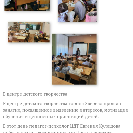
занятие
по
психологии
В центре детского творчества
В центре детского творчества города Зверево прошло
занятие, посвященное выявлению интересов, мотивации
обучения и ценностных ориентаций детей.
В этот день педагог-психолог ЦДТ Евгения Кулешова
побеседовала с воспитанниками Центра детского