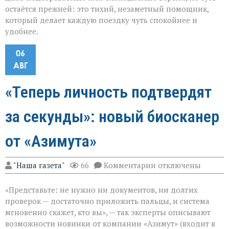
остаётся прежней: это тихий, незаметный помощник,
который делает каждую поездку чуть спокойнее и
удобнее.
06
АВГ
«Теперь личность подтвердят
за секунды»: новый биосканер
от «Азимута»
к
"Наша газета"
66
Комментарии
отключены
записи
«Теперь
«Представьте: не нужно ни документов, ни долгих
личность
подтвердят
проверок — достаточно приложить пальцы, и система
за
мгновенно скажет, кто вы», — так эксперты описывают
секунды»:
возможности новинки от компании «Азимут» (входит в
новый