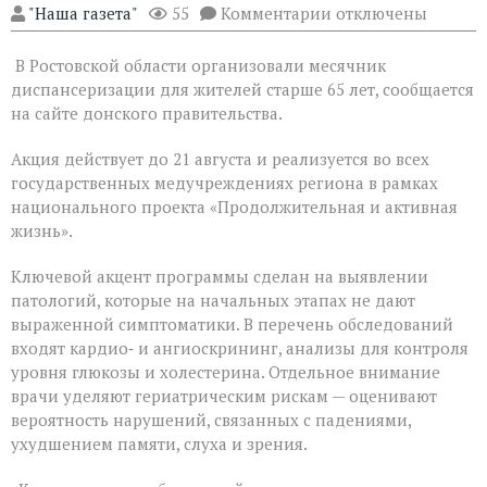
к
"Наша газета"
55
Комментарии
отключены
записи
На
В Ростовской области организовали месячник
Дону
проходит
диспансеризации для жителей старше 65 лет, сообщается
месячник
на сайте донского правительства.
диспансеризации
для
Акция действует до 21 августа и реализуется во всех
людей
«серебряного»
государственных медучреждениях региона в рамках
возраста
национального проекта «Продолжительная и активная
жизнь».
Ключевой акцент программы сделан на выявлении
патологий, которые на начальных этапах не дают
выраженной симптоматики. В перечень обследований
входят кардио‑ и ангиоскрининг, анализы для контроля
уровня глюкозы и холестерина. Отдельное внимание
врачи уделяют гериатрическим рискам — оценивают
вероятность нарушений, связанных с падениями,
ухудшением памяти, слуха и зрения.