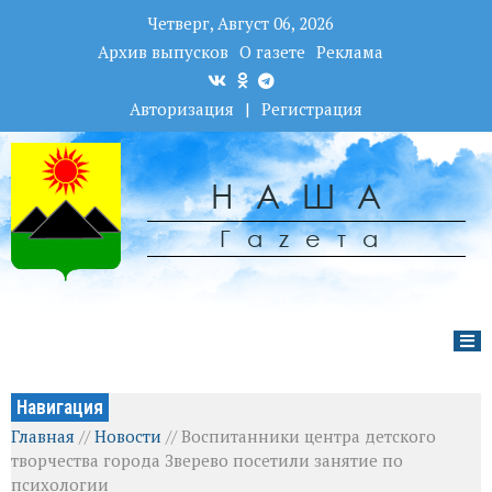
Четверг, Август 06, 2026
Архив выпусков
О газете
Реклама
Авторизация
|
Регистрация
НАША
Гаzета
Навигация
Главная
//
Новости
//
Воспитанники центра детского
творчества города Зверево посетили занятие по
психологии