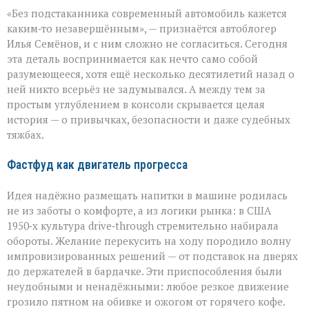
Подстаканник:
«Без подстаканника современный автомобиль кажется
незаметный
герой
каким‑то незавершённым», — признаётся автоблогер
автомобильного
Илья Семёнов, и с ним сложно не согласиться. Сегодня
салона
эта деталь воспринимается как нечто само собой
разумеющееся, хотя ещё несколько десятилетий назад о
ней никто всерьёз не задумывался. А между тем за
простым углублением в консоли скрывается целая
история — о привычках, безопасности и даже судебных
тяжбах.
Фастфуд как двигатель прогресса
Идея надёжно размещать напитки в машине родилась
не из заботы о комфорте, а из логики рынка: в США
1950‑х культура drive‑through стремительно набирала
обороты. Желание перекусить на ходу породило волну
импровизированных решений — от подставок на дверях
до держателей в бардачке. Эти приспособления были
неудобными и ненадёжными: любое резкое движение
грозило пятном на обивке и ожогом от горячего кофе.