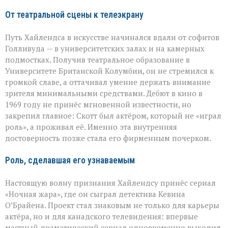
От театральной сцены к телеэкрану
Путь Хайлендса в искусстве начинался вдали от софитов
Голливуда — в университетских залах и на камерных
подмостках. Получив театральное образование в
Университете Британской Колумбии, он не стремился к
громкой славе, а оттачивал умение держать внимание
зрителя минимальными средствами. Дебют в кино в
1969 году не принёс мгновенной известности, но
закрепил главное: Скотт был актёром, который не «играл
роль», а проживал её. Именно эта внутренняя
достоверность позже стала его фирменным почерком.
Роль, сделавшая его узнаваемым
Настоящую волну признания Хайлендсу принёс сериал
«Ночная жара», где он сыграл детектива Кевина
О’Брайена. Проект стал знаковым не только для карьеры
актёра, но и для канадского телевидения: впервые
местный драматический сериал одновременно выходил