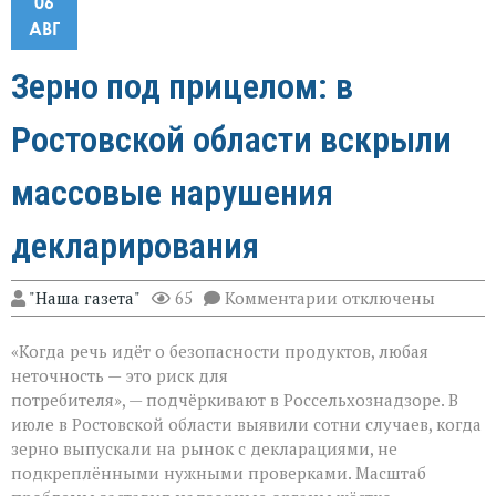
06
АВГ
Зерно под прицелом: в
Ростовской области вскрыли
массовые нарушения
декларирования
к
"Наша газета"
65
Комментарии
отключены
записи
Зерно
«Когда речь идёт о безопасности продуктов, любая
под
прицелом:
неточность — это риск для
в
потребителя», — подчёркивают в Россельхознадзоре. В
Ростовской
июле в Ростовской области выявили сотни случаев, когда
области
вскрыли
зерно выпускали на рынок с декларациями, не
массовые
подкреплёнными нужными проверками. Масштаб
нарушения