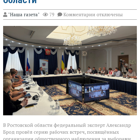
к
"Наша газета"
79
Комментарии
отключены
записи
Эксперт
Александр
Брод
высоко
оценил
подготовку
наблюдателей
в
Ростовской
области
В Ростовской области федеральный эксперт Александр
Брод провёл серию рабочих встреч, посвящённых
организации общественного наблюдения за выборами,