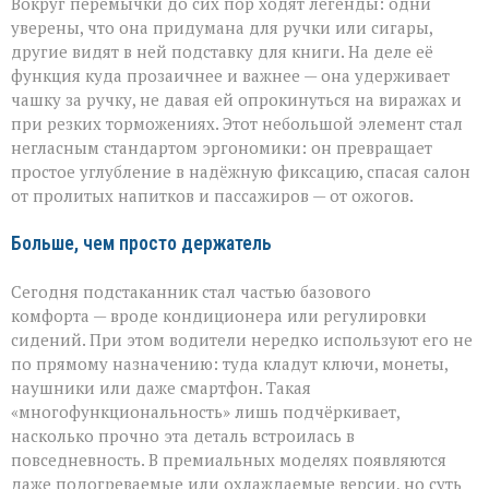
Вокруг перемычки до сих пор ходят легенды: одни
уверены, что она придумана для ручки или сигары,
другие видят в ней подставку для книги. На деле её
функция куда прозаичнее и важнее — она удерживает
чашку за ручку, не давая ей опрокинуться на виражах и
при резких торможениях. Этот небольшой элемент стал
негласным стандартом эргономики: он превращает
простое углубление в надёжную фиксацию, спасая салон
от пролитых напитков и пассажиров — от ожогов.
Больше, чем просто держатель
Сегодня подстаканник стал частью базового
комфорта — вроде кондиционера или регулировки
сидений. При этом водители нередко используют его не
по прямому назначению: туда кладут ключи, монеты,
наушники или даже смартфон. Такая
«многофункциональность» лишь подчёркивает,
насколько прочно эта деталь встроилась в
повседневность. В премиальных моделях появляются
даже подогреваемые или охлаждаемые версии, но суть