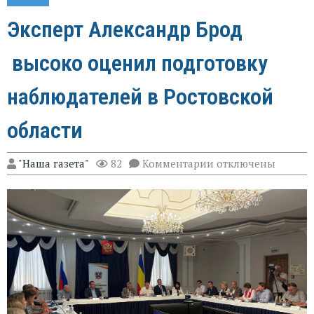
Эксперт Александр Брод
высоко оценил подготовку
наблюдателей в Ростовской
области
к
"Наша газета"
82
Комментарии
отключены
записи
Эксперт
Александр
Брод
высоко
оценил
подготовку
наблюдателей
в
Ростовской
области