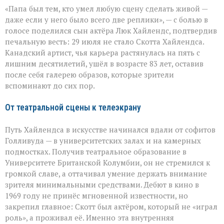
«Он
«Папа был тем, кто умел любую сцену сделать живой —
умел
делать
даже если у него было всего две реплики», — с болью в
второстепенное
голосе поделился сын актёра Люк Хайлендс, подтвердив
незабываемым»:
печальную весть: 29 июля не стало Скотта Хайлендса.
ушёл
Скотт
Канадский артист, чья карьера растянулась на пять с
Хайлендс
лишним десятилетий, ушёл в возрасте 83 лет, оставив
после себя галерею образов, которые зрители
вспоминают до сих пор.
От театральной сцены к телеэкрану
Путь Хайлендса в искусстве начинался вдали от софитов
Голливуда — в университетских залах и на камерных
подмостках. Получив театральное образование в
Университете Британской Колумбии, он не стремился к
громкой славе, а оттачивал умение держать внимание
зрителя минимальными средствами. Дебют в кино в
1969 году не принёс мгновенной известности, но
закрепил главное: Скотт был актёром, который не «играл
роль», а проживал её. Именно эта внутренняя