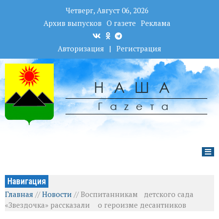
Четверг, Август 06, 2026
Архив выпусков
О газете
Реклама
Авторизация
|
Регистрация
НАША
Гаzета
Навигация
Главная
//
Новости
//
Воспитанникам детского сада
«Звездочка» рассказали о героизме десантников