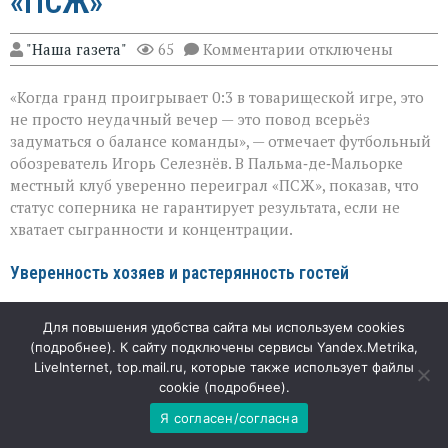
«ПСЖ»
к
"Наша газета"
65
Комментарии
отключены
записи
Громкий
«Когда гранд проигрывает 0:3 в товарищеской игре, это
сюрприз
в
не просто неудачный вечер — это повод всерьёз
Пальме:
задуматься о балансе команды», — отмечает футбольный
«Мальорка»
обозреватель Игорь Селезнёв. В Пальма‑де‑Мальорке
преподала
урок
местный клуб уверенно переиграл «ПСЖ», показав, что
«ПСЖ»
статус соперника не гарантирует результата, если не
хватает сыгранности и концентрации.
Уверенность хозяев и растерянность гостей
«Мальорка» с первых минут действовала собранно и
Для повышения удобства сайта мы используем cookies
прагматично: команда не пыталась копировать
(
подробнее
). К сайту подключены сервисы Yandex.Metrika,
зрелищный стиль топ‑клубов, а делала ставку на
LiveInternet, top.mail.ru, которые также использует файлы
плотную игру и быстрые выходы из обороны. Именно
cookie (
подробнее
).
эта простота и принесла плоды: голы Зиту Лувумбу, Яна
Я согласен/согласна
Вирджили и Антонио Раильо сложились в убедительный