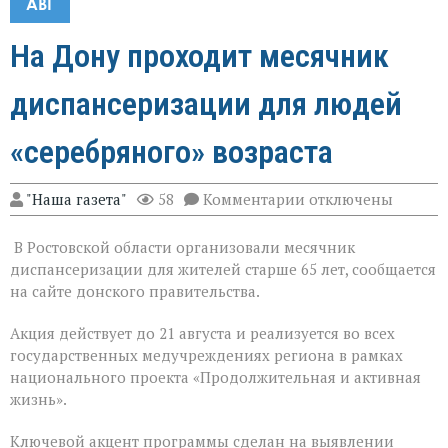
АВГ
На Дону проходит месячник
диспансеризации для людей
«серебряного» возраста
к
"Наша газета"
58
Комментарии
отключены
записи
На
В Ростовской области организовали месячник
Дону
проходит
диспансеризации для жителей старше 65 лет, сообщается
месячник
на сайте донского правительства.
диспансеризации
для
Акция действует до 21 августа и реализуется во всех
людей
«серебряного»
государственных медучреждениях региона в рамках
возраста
национального проекта «Продолжительная и активная
жизнь».
Ключевой акцент программы сделан на выявлении