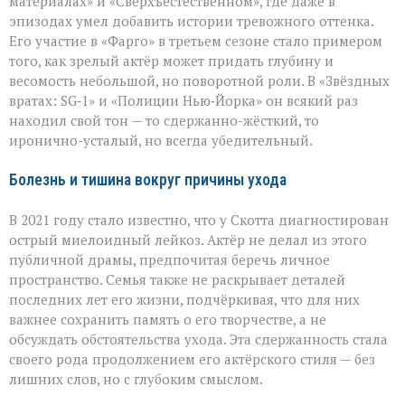
материалах» и «Сверхъестественном», где даже в
эпизодах умел добавить истории тревожного оттенка.
Его участие в «Фарго» в третьем сезоне стало примером
того, как зрелый актёр может придать глубину и
весомость небольшой, но поворотной роли. В «Звёздных
вратах: SG‑1» и «Полиции Нью‑Йорка» он всякий раз
находил свой тон — то сдержанно-жёсткий, то
иронично-усталый, но всегда убедительный.
Болезнь и тишина вокруг причины ухода
В 2021 году стало известно, что у Скотта диагностирован
острый миелоидный лейкоз. Актёр не делал из этого
публичной драмы, предпочитая беречь личное
пространство. Семья также не раскрывает деталей
последних лет его жизни, подчёркивая, что для них
важнее сохранить память о его творчестве, а не
обсуждать обстоятельства ухода. Эта сдержанность стала
своего рода продолжением его актёрского стиля — без
лишних слов, но с глубоким смыслом.