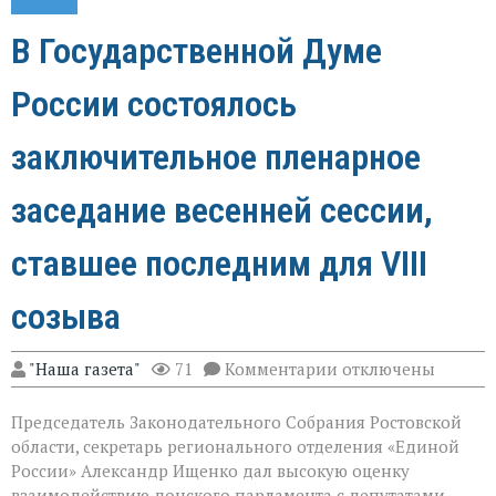
В Государственной Думе
России состоялось
заключительное пленарное
заседание весенней сессии,
ставшее последним для VIII
созыва
к
"Наша газета"
71
Комментарии
отключены
записи
В
Председатель Законодательного Собрания Ростовской
Государственной
Думе
области, секретарь регионального отделения «Единой
России
России» Александр Ищенко дал высокую оценку
состоялось
взаимодействию донского парламента с депутатами