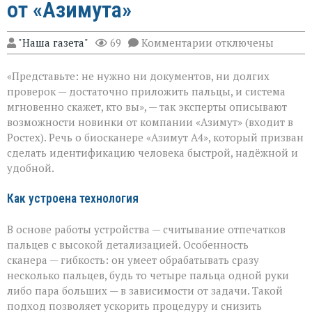
от «Азимута»
к
"Наша газета"
69
Комментарии
отключены
записи
«Теперь
«Представьте: не нужно ни документов, ни долгих
личность
подтвердят
проверок — достаточно приложить пальцы, и система
за
мгновенно скажет, кто вы», — так эксперты описывают
секунды»:
возможности новинки от компании «Азимут» (входит в
новый
биосканер
Ростех). Речь о биосканере «Азимут А4», который призван
от
сделать идентификацию человека быстрой, надёжной и
«Азимута»
удобной.
Как устроена технология
В основе работы устройства — считывание отпечатков
пальцев с высокой детализацией. Особенность
сканера — гибкость: он умеет обрабатывать сразу
несколько пальцев, будь то четыре пальца одной руки
либо пара больших — в зависимости от задачи. Такой
подход позволяет ускорить процедуру и снизить