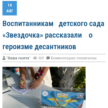
14
АВГ
Воспитанникам детского сада
«Звездочка» рассказали о
героизме десантников
к
"Наша газета"
369
Комментарии
отключены
записи
Воспитанникам
детского
сада
«Звездочка»
рассказали
о
героизме
десантников