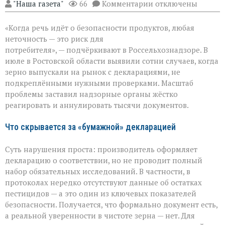
к
"Наша газета"
66
Комментарии
отключены
записи
Зерно
«Когда речь идёт о безопасности продуктов, любая
под
прицелом:
неточность — это риск для
в
потребителя», — подчёркивают в Россельхознадзоре. В
Ростовской
июле в Ростовской области выявили сотни случаев, когда
области
вскрыли
зерно выпускали на рынок с декларациями, не
массовые
подкреплёнными нужными проверками. Масштаб
нарушения
проблемы заставил надзорные органы жёстко
декларирования
реагировать и аннулировать тысячи документов.
Что скрывается за «бумажной» декларацией
Суть нарушения проста: производитель оформляет
декларацию о соответствии, но не проводит полный
набор обязательных исследований. В частности, в
протоколах нередко отсутствуют данные об остатках
пестицидов — а это один из ключевых показателей
безопасности. Получается, что формально документ есть,
а реальной уверенности в чистоте зерна — нет. Для