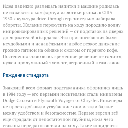
Идея надёжно размещать напитки в машине родилась
не из заботы о комфорте, а из логики рынка: в США
1950‑х культура drive‑through стремительно набирала
обороты. Желание перекусить на ходу породило волну
импровизированных решений — от подставок на дверях
до держателей в бардачке. Эти приспособления были
неудобными и ненадёжными: любое резкое движение
грозило пятном на обивке и ожогом от горячего кофе.
Постепенно стало ясно: временное решение не годится,
нужен продуманный элемент, встроенный в сам салон.
Рождение стандарта
Знакомый всем формат подстаканника оформился лишь
в 1984 году — его первыми носителями стали минивэны
Dodge Caravan и Plymouth Voyager от Chrysler. Инженеры
не просто добавили углубление: они искали баланс
между удобством и безопасностью. Первые версии всё
ещё страдали от недостаточной глубины, из‑за чего
стаканы нередко вылетали на ходу. Такие инциденты