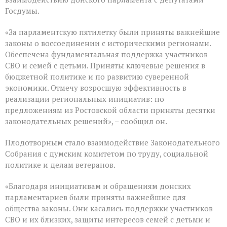
заключительное
пленарное
Госдумы.
заседание
весенней
«За парламентскую пятилетку были приняты важнейшие
сессии,
законы о воссоединении с историческими регионами.
ставшее
последним
Обеспечена фундаментальная поддержка участников
для
СВО и семей с детьми. Приняты ключевые решения в
VIII
бюджетной политике и по развитию суверенной
созыва
экономики. Отмечу возросшую эффективность в
реализации региональных инициатив: по
предложениям из Ростовской области приняты десятки
законодательных решений», – сообщил он.
Плодотворным стало взаимодействие Законодательного
Собрания с думским комитетом по труду, социальной
политике и делам ветеранов.
«Благодаря инициативам и обращениям донских
парламентариев были приняты важнейшие для
общества законы. Они касались поддержки участников
СВО и их близких, защиты интересов семей с детьми и