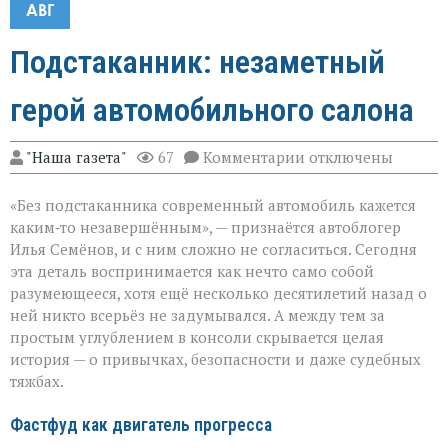
АВГ
Подстаканник: незаметный
герой автомобильного салона
к
"Наша газета"
67
Комментарии
отключены
записи
Подстаканник:
«Без подстаканника современный автомобиль кажется
незаметный
герой
каким‑то незавершённым», — признаётся автоблогер
автомобильного
Илья Семёнов, и с ним сложно не согласиться. Сегодня
салона
эта деталь воспринимается как нечто само собой
разумеющееся, хотя ещё несколько десятилетий назад о
ней никто всерьёз не задумывался. А между тем за
простым углублением в консоли скрывается целая
история — о привычках, безопасности и даже судебных
тяжбах.
Фастфуд как двигатель прогресса