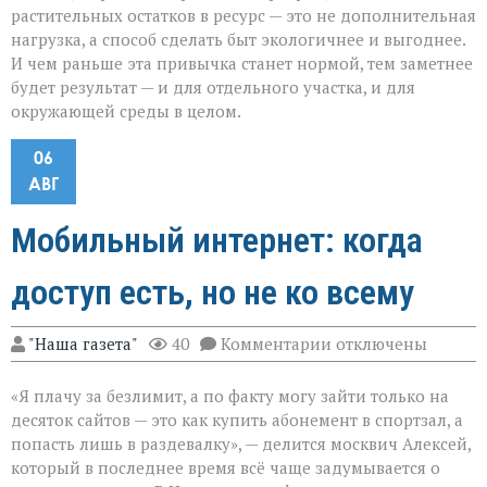
растительных остатков в ресурс — это не дополнительная
нагрузка, а способ сделать быт экологичнее и выгоднее.
И чем раньше эта привычка станет нормой, тем заметнее
будет результат — и для отдельного участка, и для
окружающей среды в целом.
06
АВГ
Мобильный интернет: когда
доступ есть, но не ко всему
к
"Наша газета"
40
Комментарии
отключены
записи
Мобильный
«Я плачу за безлимит, а по факту могу зайти только на
интернет:
когда
десяток сайтов — это как купить абонемент в спортзал, а
доступ
попасть лишь в раздевалку», — делится москвич Алексей,
есть,
который в последнее время всё чаще задумывается о
но