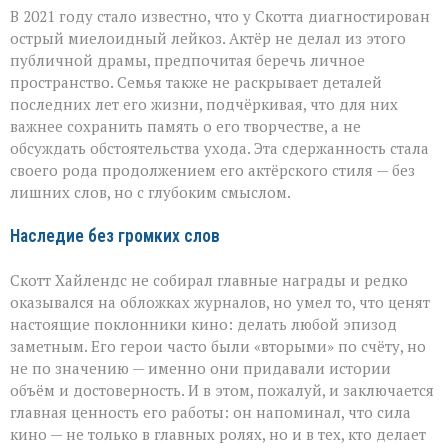
В 2021 году стало известно, что у Скотта диагностирован
острый миелоидный лейкоз. Актёр не делал из этого
публичной драмы, предпочитая беречь личное
пространство. Семья также не раскрывает деталей
последних лет его жизни, подчёркивая, что для них
важнее сохранить память о его творчестве, а не
обсуждать обстоятельства ухода. Эта сдержанность стала
своего рода продолжением его актёрского стиля — без
лишних слов, но с глубоким смыслом.
Наследие без громких слов
Скотт Хайлендс не собирал главные награды и редко
оказывался на обложках журналов, но умел то, что ценят
настоящие поклонники кино: делать любой эпизод
заметным. Его герои часто были «вторыми» по счёту, но
не по значению — именно они придавали истории
объём и достоверность. И в этом, пожалуй, и заключается
главная ценность его работы: он напоминал, что сила
кино — не только в главных ролях, но и в тех, кто делает