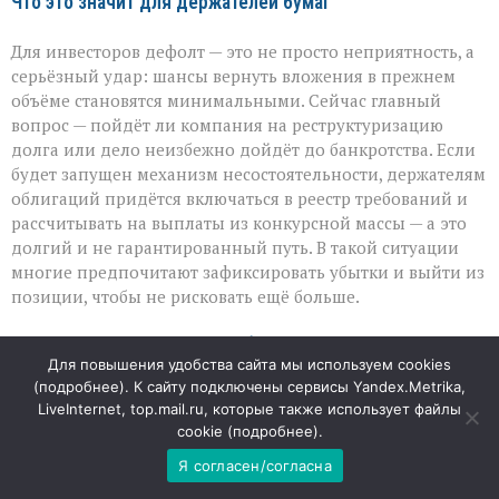
Что это значит для держателей бумаг
Для инвесторов дефолт — это не просто неприятность, а
серьёзный удар: шансы вернуть вложения в прежнем
объёме становятся минимальными. Сейчас главный
вопрос — пойдёт ли компания на реструктуризацию
долга или дело неизбежно дойдёт до банкротства. Если
будет запущен механизм несостоятельности, держателям
облигаций придётся включаться в реестр требований и
рассчитывать на выплаты из конкурсной массы — а это
долгий и не гарантированный путь. В такой ситуации
многие предпочитают зафиксировать убытки и выйти из
позиции, чтобы не рисковать ещё больше.
Рынок учится на чужих ошибках
Для повышения удобства сайта мы используем cookies
(
подробнее
). К сайту подключены сервисы Yandex.Metrika,
Дефолт крупной компании всегда становится уроком: он
LiveInternet, top.mail.ru, которые также использует файлы
заставляет инвесторов внимательнее смотреть не только
cookie (
подробнее
).
на выручку и рост, но и на долговую нагрузку, реальную
Я согласен/согласна
ликвидность и судебные риски. История «Евротранса»
показывает, что высокие обороты не гарантируют