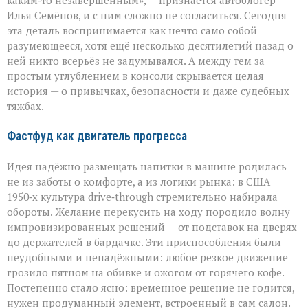
каким‑то незавершённым», — признаётся автоблогер
автомобильного
Илья Семёнов, и с ним сложно не согласиться. Сегодня
салона
эта деталь воспринимается как нечто само собой
разумеющееся, хотя ещё несколько десятилетий назад о
ней никто всерьёз не задумывался. А между тем за
простым углублением в консоли скрывается целая
история — о привычках, безопасности и даже судебных
тяжбах.
Фастфуд как двигатель прогресса
Идея надёжно размещать напитки в машине родилась
не из заботы о комфорте, а из логики рынка: в США
1950‑х культура drive‑through стремительно набирала
обороты. Желание перекусить на ходу породило волну
импровизированных решений — от подставок на дверях
до держателей в бардачке. Эти приспособления были
неудобными и ненадёжными: любое резкое движение
грозило пятном на обивке и ожогом от горячего кофе.
Постепенно стало ясно: временное решение не годится,
нужен продуманный элемент, встроенный в сам салон.