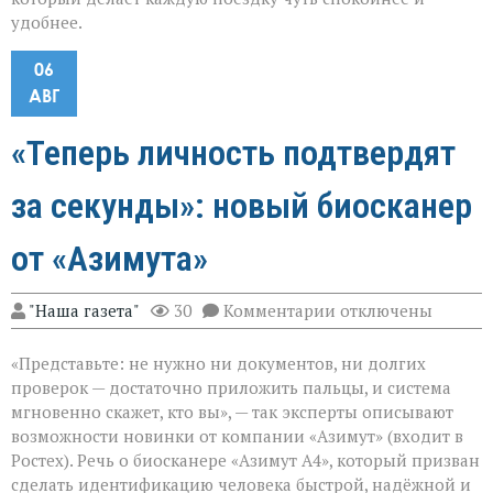
удобнее.
06
АВГ
«Теперь личность подтвердят
за секунды»: новый биосканер
от «Азимута»
к
"Наша газета"
30
Комментарии
отключены
записи
«Теперь
«Представьте: не нужно ни документов, ни долгих
личность
подтвердят
проверок — достаточно приложить пальцы, и система
за
мгновенно скажет, кто вы», — так эксперты описывают
секунды»:
возможности новинки от компании «Азимут» (входит в
новый
биосканер
Ростех). Речь о биосканере «Азимут А4», который призван
от
сделать идентификацию человека быстрой, надёжной и