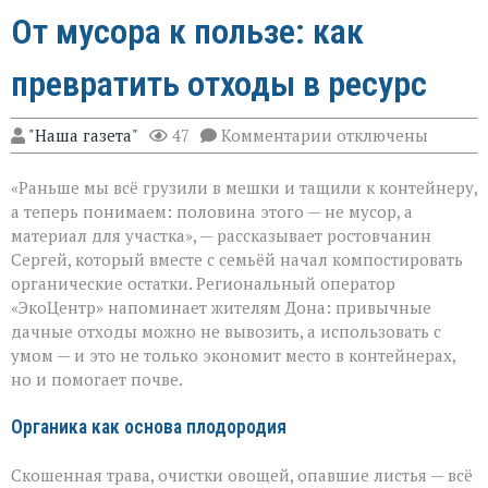
От мусора к пользе: как
превратить отходы в ресурс
к
"Наша газета"
47
Комментарии
отключены
записи
От
«Раньше мы всё грузили в мешки и тащили к контейнеру,
мусора
к
а теперь понимаем: половина этого — не мусор, а
пользе:
материал для участка», — рассказывает ростовчанин
как
Сергей, который вместе с семьёй начал компостировать
превратить
отходы
органические остатки. Региональный оператор
в
«ЭкоЦентр» напоминает жителям Дона: привычные
ресурс
дачные отходы можно не вывозить, а использовать с
умом — и это не только экономит место в контейнерах,
но и помогает почве.
Органика как основа плодородия
Скошенная трава, очистки овощей, опавшие листья — всё