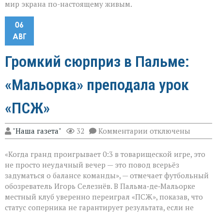
мир экрана по-настоящему живым.
06
АВГ
Громкий сюрприз в Пальме:
«Мальорка» преподала урок
«ПСЖ»
к
"Наша газета"
32
Комментарии
отключены
записи
Громкий
«Когда гранд проигрывает 0:3 в товарищеской игре, это
сюрприз
в
не просто неудачный вечер — это повод всерьёз
Пальме:
задуматься о балансе команды», — отмечает футбольный
«Мальорка»
обозреватель Игорь Селезнёв. В Пальма‑де‑Мальорке
преподала
урок
местный клуб уверенно переиграл «ПСЖ», показав, что
«ПСЖ»
статус соперника не гарантирует результата, если не