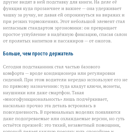
другие видят в ней подставку для книги. На деле её
функция куда прозаичнее и важнее — она удерживает
чашку за ручку, не давая ей опрокинуться на виражах и
при резких торможениях. Этот небольшой элемент стал
негласным стандартом эргономики: он превращает
простое углубление в надёжную фиксацию, спасая салон
от пролитых напитков и пассажиров — от ожогов.
Больше, чем просто держатель
Сегодня подстаканник стал частью базового
комфорта — вроде кондиционера или регулировки
сидений. При этом водители нередко используют его не
по прямому назначению: туда кладут ключи, монеты,
наушники или даже смартфон. Такая
«многофункциональность» лишь подчёркивает,
насколько прочно эта деталь встроилась в
повседневность. В премиальных моделях появляются
даже подогреваемые или охлаждаемые версии, но суть
остаётся прежней: это тихий, незаметный помощник,
который делает каждую поездку чуть спокойнее и