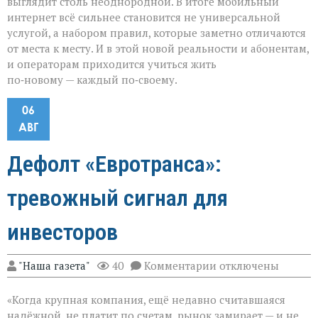
выглядит столь неоднородной. В итоге мобильный
интернет всё сильнее становится не универсальной
услугой, а набором правил, которые заметно отличаются
от места к месту. И в этой новой реальности и абонентам,
и операторам приходится учиться жить
по‑новому — каждый по‑своему.
06
АВГ
Дефолт «Евротранса»:
тревожный сигнал для
инвесторов
к
"Наша газета"
40
Комментарии
отключены
записи
Дефолт
«Когда крупная компания, ещё недавно считавшаяся
«Евротранса»:
тревожный
надёжной, не платит по счетам, рынок замирает — и не