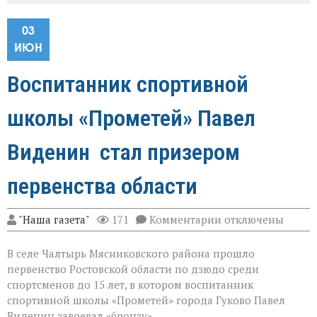
03
ИЮН
Воспитанник спортивной
школы «Прометей» Павел
Виденин стал призером
первенства области
к
"Наша газета"
171
Комментарии
отключены
записи
Воспитанник
В селе Чалтырь Мясниковского района прошло
спортивной
школы
первенство Ростовской области по дзюдо среди
«Прометей»
спортсменов до 15 лет, в котором воспитанник
Павел
спортивной школы «Прометей» города Гуково Павел
Виденин
стал
Виденин завоевал «бронзу».