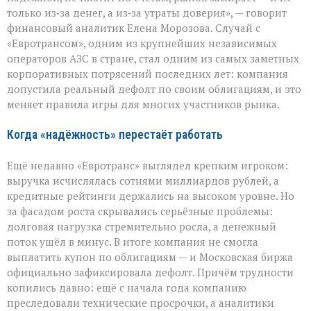
сигнал
только из‑за денег, а из‑за утраты доверия», — говорит
для
финансовый аналитик Елена Морозова. Случай с
инвесторов
«Евротрансом», одним из крупнейших независимых
операторов АЗС в стране, стал одним из самых заметных
корпоративных потрясений последних лет: компания
допустила реальный дефолт по своим облигациям, и это
меняет правила игры для многих участников рынка.
Когда «надёжность» перестаёт работать
Ещё недавно «Евротранс» выглядел крепким игроком:
выручка исчислялась сотнями миллиардов рублей, а
кредитные рейтинги держались на высоком уровне. Но
за фасадом роста скрывались серьёзные проблемы:
долговая нагрузка стремительно росла, а денежный
поток ушёл в минус. В итоге компания не смогла
выплатить купон по облигациям — и Московская биржа
официально зафиксировала дефолт. Причём трудности
копились давно: ещё с начала года компанию
преследовали технические просрочки, а аналитики