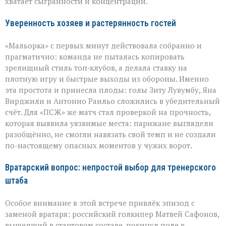
хватает сыгранности и концентрации.
Уверенность хозяев и растерянность гостей
«Мальорка» с первых минут действовала собранно и
прагматично: команда не пыталась копировать
зрелищный стиль топ‑клубов, а делала ставку на
плотную игру и быстрые выходы из обороны. Именно
эта простота и принесла плоды: голы Зиту Лувумбу, Яна
Вирджили и Антонио Раильо сложились в убедительный
счёт. Для «ПСЖ» же матч стал проверкой на прочность,
которая выявила уязвимые места: парижане выглядели
разобщённо, не смогли навязать свой темп и не создали
по-настоящему опасных моментов у чужих ворот.
Вратарский вопрос: непростой выбор для тренерского
штаба
Особое внимание в этой встрече привлёк эпизод с
заменой вратаря: российский голкипер Матвей Сафонов,
вышедший в стартовом составе, покинул поле в