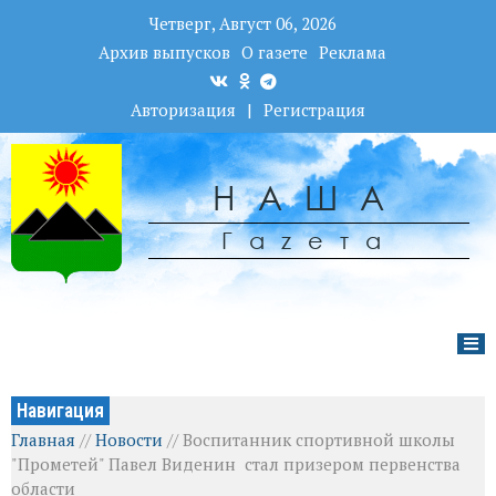
Четверг, Август 06, 2026
Архив выпусков
О газете
Реклама
Авторизация
|
Регистрация
НАША
Гаzета
Навигация
Главная
//
Новости
//
Воспитанник спортивной школы
"Прометей" Павел Виденин стал призером первенства
области