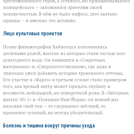
хрестоматийного героя, а усталого, но принципиального
полицейского — запомнился зрителям своей
человечностью. В нём не было пафоса, зато хватало
правды — и именно это цепляло.
Лицо культовых проектов
Позже фильмография Хайлендса пополнилась
десятками ролей, многие из которых стали частью поп-
культурного кода. Он появлялся в «Секретных
материалах» и «Сверхъестественном», где даже в
эпизодах умел добавить истории тревожного оттенка.
Его участие в «Фарго» в третьем сезоне стало примером
того, как зрелый актёр может придать глубину и
весомость небольшой, но поворотной роли. В «Звёздных
вратах: SG‑1» и «Полиции Нью‑Йорка» он всякий раз
находил свой тон — то сдержанно-жёсткий, то
иронично-усталый, но всегда убедительный.
Болезнь и тишина вокруг причины ухода