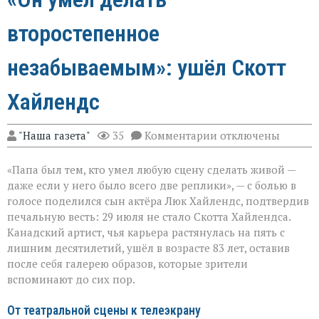
второстепенное
незабываемым»: ушёл Скотт
Хайлендс
к
"Наша газета"
35
Комментарии
отключены
записи
«Он
«Папа был тем, кто умел любую сцену сделать живой —
умел
делать
даже если у него было всего две реплики», — с болью в
второстепенное
голосе поделился сын актёра Люк Хайлендс, подтвердив
незабываемым»:
печальную весть: 29 июля не стало Скотта Хайлендса.
ушёл
Скотт
Канадский артист, чья карьера растянулась на пять с
Хайлендс
лишним десятилетий, ушёл в возрасте 83 лет, оставив
после себя галерею образов, которые зрители
вспоминают до сих пор.
От театральной сцены к телеэкрану