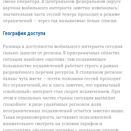
не
смене оператора. В Центральном федеральном округе
ко
картина мобильного интернета заметно изменилась:
всему
значительная часть сессий теперь проходит в режиме
ограничений — через так называемые белые списки.
География доступа
Разница в доступности мобильного интернета сегодня
сильно зависит от региона. В приграничных областях
ситуация наиболее ощутима: там подавляющее
большинство подключений работает строго в рамках
разрешённого перечня ресурсов. В столичном регионе
баланс чуть мягче — почти половина сессий проходит
без ограничений, но и здесь заметно, что привычный
«свободный» интернет стал скорее исключением. При
этом в отдельных частях страны ситуация выглядит
спокойнее: в ряде удалённых регионов доля
неограниченных подключений остаётся заметно выше.
Такая неравномерность заставляет пользователей
внимательнее смотреть на условия тарифов и
сопоставлять обещания рекламы с реальным опытом