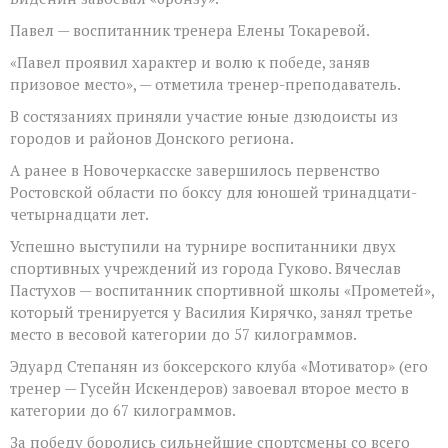
призером
Павел — воспитанник тренера Елены Токаревой.
первенства
области
«Павел проявил характер и волю к победе, заняв
призовое место», — отметила тренер-преподаватель.
В состязаниях приняли участие юные дзюдоисты из
городов и районов Донского региона.
А ранее в Новочеркасске завершилось первенство
Ростовской области по боксу для юношей тринадцати-
четырнадцати лет.
Успешно выступили на турнире воспитанники двух
спортивных учреждений из города Гуково. Вячеслав
Пастухов — воспитанник спортивной школы «Прометей»,
который тренируется у Василия Кирячко, занял третье
место в весовой категории до 57 килограммов.
Эдуард Степанян из боксерского клуба «Мотиватор» (его
тренер — Гусейн Искендеров) завоевал второе место в
категории до 67 килограммов.
За победу боролись сильнейшие спортсмены со всего