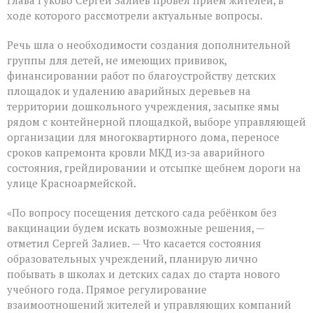
Глава Гуково Сергей Залиев провёл приём жителей, в
Гуково
Сергей
ходе которого рассмотрели актуальные вопросы.
Залиев
провёл
Речь шла о необходимости создания дополнительной
приём
группы для детей, не имеющих прививок,
жителей
финансировании работ по благоустройству детских
площадок и удалению аварийных деревьев на
территории дошкольного учреждения, засыпке ямы
рядом с контейнерной площадкой, выборе управляющей
организации для многоквартирного дома, переносе
сроков капремонта кровли МКД из‑за аварийного
состояния, грейдировании и отсыпке щебнем дороги на
улице Красноармейской.
«По вопросу посещения детского сада ребёнком без
вакцинации будем искать возможные решения, —
отметил Сергей Залиев. — Что касается состояния
образовательных учреждений, планирую лично
побывать в школах и детских садах до старта нового
учебного года. Прямое регулирование
взаимоотношений жителей и управляющих компаний