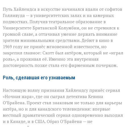
Путь Хайлендса в искусстве начинался вдали от софитов
Голливуда — в университетских залах и на камерных
подмостках. Получив театральное образование в
Университете Британской Колумбии, он не стремился к
громкой славе, а оттачивал умение держать внимание
зрителя минимальными средствами. Дебют в кино в
1969 году не принёс мгновенной известности, но
закрепил главное: Скотт был актёром, который не «играл
роль», а проживал её. Именно эта внутренняя
достоверность позже стала его фирменным почерком.
Роль, сделавшая его узнаваемым
Настоящую волну признания Хайлендсу принёс сериал
«Ночная жара», где он сыграл детектива Кевина
О’Брайена. Проект стал знаковым не только для карьеры
актёра, но и для канадского телевидения: впервые
местный драматический сериал одновременно выходил
и в Канаде, и в США. Образ О’Брайена — не