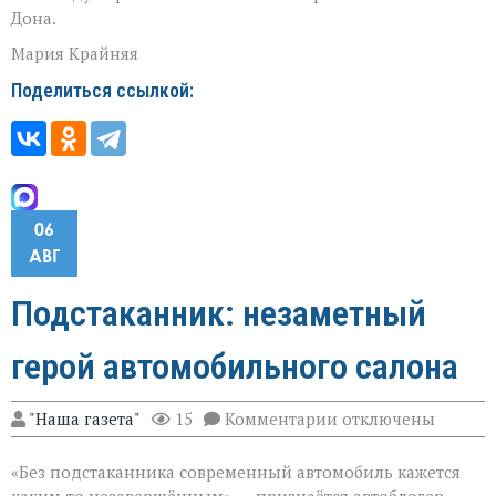
Дона.
Мария Крайняя
Поделиться ссылкой:
06
АВГ
Подстаканник: незаметный
герой автомобильного салона
к
"Наша газета"
15
Комментарии
отключены
записи
Подстаканник:
«Без подстаканника современный автомобиль кажется
незаметный
герой