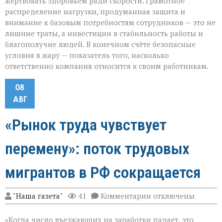
жертвовать здоровьем ради скорости. Грамотное
распределение нагрузки, продуманная защита и
внимание к базовым потребностям сотрудников — это не
лишние траты, а инвестиции в стабильность работы и
благополучие людей. В конечном счёте безопасные
условия в жару — показатель того, насколько
ответственно компания относится к своим работникам.
08
АВГ
«Рынок труда чувствует
перемену»: поток трудовых
мигрантов в РФ сокращается
к
"Наша газета"
41
Комментарии
отключены
записи
«Рынок
«Когда число въезжающих на заработки падает, это
труда