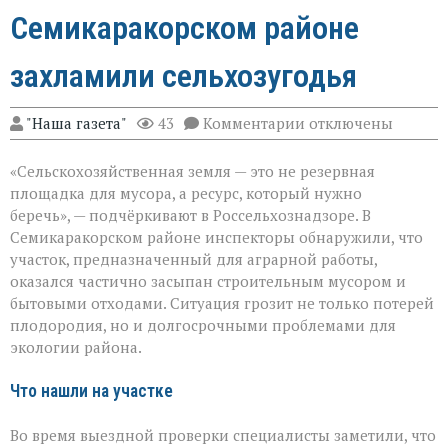
Семикаракорском районе
захламили сельхозугодья
к
"Наша газета"
43
Комментарии
отключены
записи
«Земля
«Сельскохозяйственная земля — это не резервная
не
должна
площадка для мусора, а ресурс, который нужно
превращаться
беречь», — подчёркивают в Россельхознадзоре. В
в
Семикаракорском районе инспекторы обнаружили, что
свалку»:
в
участок, предназначенный для аграрной работы,
Семикаракорском
оказался частично засыпан строительным мусором и
районе
бытовыми отходами. Ситуация грозит не только потерей
захламили
плодородия, но и долгосрочными проблемами для
сельхозугодья
экологии района.
Что нашли на участке
Во время выездной проверки специалисты заметили, что