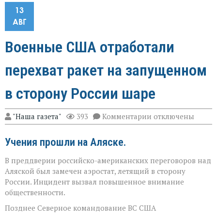
13
АВГ
Военные США отработали
перехват ракет на запущенном
в сторону России шаре
к
"Наша газета"
393
Комментарии
отключены
записи
Военные
Учения прошли на Аляске.
США
отработали
перехват
В преддверии российско-американских переговоров над
ракет
Аляской был замечен аэростат, летящий в сторону
на
России. Инцидент вызвал повышенное внимание
запущенном
в
общественности.
сторону
России
Позднее Северное командование ВС США
шаре