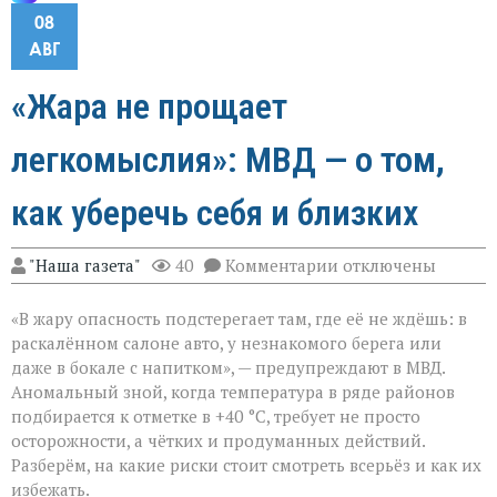
08
АВГ
«Жара не прощает
легкомыслия»: МВД — о том,
как уберечь себя и близких
к
"Наша газета"
40
Комментарии
отключены
записи
«Жара
«В жару опасность подстерегает там, где её не ждёшь: в
не
прощает
раскалённом салоне авто, у незнакомого берега или
легкомыслия»:
даже в бокале с напитком», — предупреждают в МВД.
МВД — о
Аномальный зной, когда температура в ряде районов
том,
как
подбирается к отметке в +40 °C, требует не просто
уберечь
осторожности, а чётких и продуманных действий.
себя
Разберём, на какие риски стоит смотреть всерьёз и как их
и
избежать.
близких