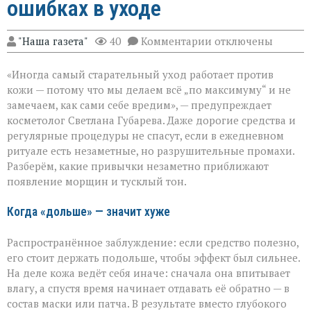
ошибках в уходе
к
"Наша газета"
40
Комментарии
отключены
записи
«Вы
«Иногда самый старательный уход работает против
думаете,
что
кожи — потому что мы делаем всё „по максимуму“ и не
ухаживаете,
замечаем, как сами себе вредим», — предупреждает
а
косметолог Светлана Губарева. Даже дорогие средства и
на
деле
регулярные процедуры не спасут, если в ежедневном
ускоряете
ритуале есть незаметные, но разрушительные промахи.
старение»:
Разберём, какие привычки незаметно приближают
косметолог
появление морщин и тусклый тон.
о
скрытых
ошибках
Когда «дольше» — значит хуже
в
уходе
Распространённое заблуждение: если средство полезно,
его стоит держать подольше, чтобы эффект был сильнее.
На деле кожа ведёт себя иначе: сначала она впитывает
влагу, а спустя время начинает отдавать её обратно — в
состав маски или патча. В результате вместо глубокого