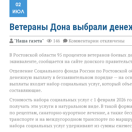
02
ИЮЛ
Ветераны Дона выбрали дене
к
"Наша газета"
146
Комментарии
отключены
записи
Ветераны
В Ростовской области 95 процентов ветеранов боевых 
Дона
выбрали
эквиваленте, сообщается на сайте донского правительст
денежную
форму
Отделение Социального фонда России по Ростовской о
соцподдержки
денежную выплату в беззаявительном порядке — на осн
выплаты входит набор социальных услуг, который объ
составляющие.
Стоимость набора социальных услуг с 1 февраля 2026 го
получать эти услуги в натуральном виде. В такой фор
по рецептам, санаторно‑курортное лечение, а также 
транспорте и на междугородном транспорте по маршрут
набора социальных услуг удерживают из суммы ежеме