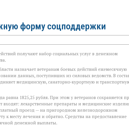
жную форму соцподдержки
действий получают набор социальных услуг в денежном
ва.
бласти назначает ветеранам боевых действий ежемесячную
овании данных, поступивших из силовых ведомств. В соста
единяет медицинскую, санаторно‑курортную и транспортну
да равна 1825,25 рубля. При этом у ветеранов сохраняется п
мат входят: лекарственные препараты и медицинские издели
бесплатный проезд — на пригородном железнодорожном
у к месту лечения и обратно. Средства на предоставление
сячной денежной выплаты.