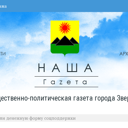
ама
ТИ
АР
НАША
Гаzета
ественно-политическая газета города Зве
али денежную форму соцподдержки