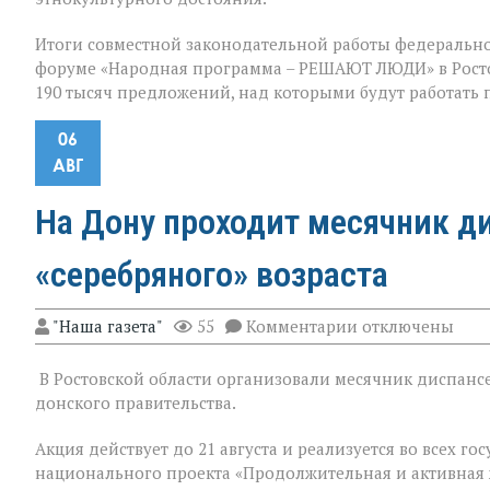
Итоги совместной законодательной работы федерально
форуме «Народная программа – РЕШАЮТ ЛЮДИ» в Ростов
190 тысяч предложений, над которыми будут работать
06
АВГ
На Дону проходит месячник д
«серебряного» возраста
к
"Наша газета"
55
Комментарии
отключены
записи
На
В Ростовской области организовали месячник диспансе
Дону
проходит
донского правительства.
месячник
диспансеризац
Акция действует до 21 августа и реализуется во всех 
для
национального проекта «Продолжительная и активная 
людей