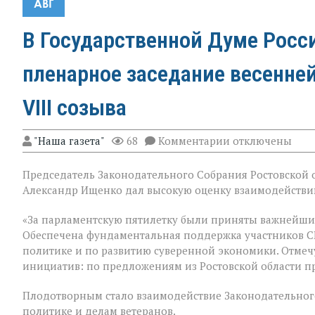
АВГ
В Государственной Думе Росс
пленарное заседание весенне
VIII созыва
к
"Наша газета"
68
Комментарии
отключены
записи
В
Председатель Законодательного Собрания Ростовской о
Государственно
Думе
Александр Ищенко дал высокую оценку взаимодействию
России
состоялось
«За парламентскую пятилетку были приняты важнейши
заключительное
Обеспечена фундаментальная поддержка участников С
пленарное
заседание
политике и по развитию суверенной экономики. Отмеч
весенней
инициатив: по предложениям из Ростовской области п
сессии,
ставшее
Плодотворным стало взаимодействие Законодательного
последним
для
политике и делам ветеранов.