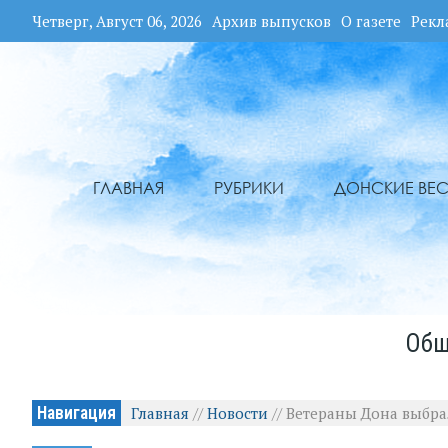
Четверг, Август 06, 2026
Архив выпусков
О газете
Рекл
ГЛАВНАЯ
РУБРИКИ
ДОНСКИЕ ВЕС
Общ
Навигация
Главная
//
Новости
//
Ветераны Дона выбр