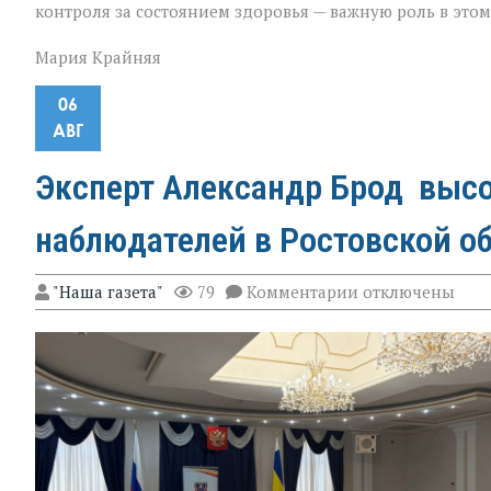
контроля за состоянием здоровья — важную роль в это
Мария Крайняя
06
АВГ
Эксперт Александр Брод высо
наблюдателей в Ростовской о
к
"Наша газета"
79
Комментарии
отключены
записи
Эксперт
Александр
Брод
высоко
оценил
подготовку
наблюдателей
в
Ростовской