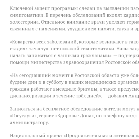
«серебряного»
возраста
Ключевой акцент программы сделан на выявлении пат
симптоматики. В перечень обследований входят кардио
холестерина. Отдельное внимание врачи уделяют гери
связанных с падениями, ухудшением памяти, слуха и з
«Коварство всех заболеваний, которые возникают в таком
стадиях зачастую нет никакой симптоматики. Наша зад
начать заниматься с данными гражданами», — подчер
помощи министерства здравоохранения Ростовской об
«На сегодняшний момент в Ростовской области уже бол
будние дни и в субботу в наших медицинских организ
граждан работают выездные бригады, а также предус
диспансеризации в течение трёх дней», — добавил Анд
Записаться на бесплатное обследование жители могут 
«Госуслуги», сервис «Здоровье Дона», по телефону ко
администратору.
Национальный проект «Продолжительная и активная ж