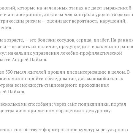
ологий, которые на начальных этапах не дают выраженной
‑ и ангиоскрининг, анализы для контроля уровня глюкозы 
атрическим рискам — оценивают вероятность нарушений,
рения.
 возрасте, — это болезни сосудов, сердца, диабет. На ранни
ача — выявить их наличие, предупредить и как можно рань
кнул начальник управления лечебно‑профилактической
ласти Андрей Пайков.
ее 330 тысяч жителей прошли диспансеризацию в целом. В
ациях можно пройти обследование, для маломобильных
мотрена возможность стационарного прохождения
рей Пайков.
несколькими способами: через сайт поликлиники, портал
лл‑центра либо при личном обращении к дежурному
изнь» способствует формированию культуры регулярного