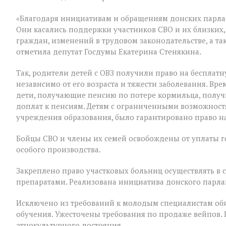
VIII
созыва
«Благодаря инициативам и обращениям донских парла
Они касались поддержки участников СВО и их близких,
граждан, изменений в трудовом законодательстве, а т
отметила депутат Госдумы Екатерина Стенякина.
Так, родители детей с ОВЗ получили право на бесплатн
независимо от его возраста и тяжести заболевания. В
дети, получающие пенсию по потере кормильца, полу
доплат к пенсиям. Детям с ограниченными возможност
учреждения образования, было гарантировано право на
Бойцы СВО и члены их семей освобождены от уплаты 
особого производства.
Закреплено право участковых больниц осуществлять в
препаратами. Реализована инициатива донского парла
Исключено из требований к молодым специалистам обя
обучения. Ужесточены требования по продаже вейпов.
этнокультурного достояния.